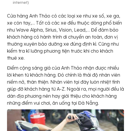
internet)
Cửa hàng Anh Thảo có các loại xe như xe số, xe ga,
xe côn tay,… Tất cả các xe đều thuộc dòng phổ biến
như Wave Alpha, Sirius, Vision, Lead,… Để đảm bảo
khách hàng có hành trình di chuyển an toàn, đơn vị
thường xuyên bảo dưỡng xe đúng định kì. Cũng như
kiểm tra kĩ lưỡng phương tiện trước khi cho khách
thuê xe.
Điểm cộng sáng giá của Anh Thảo nhận được nhiều
lời khen từ khách hàng. Đó chính là thái độ nhân viên
niềm nở, thân thiện. Nhân viên tại đây luôn nhiệt tình
giúp đỡ khách hàng từ A-Z. Ngoài ra, mọi người đều là
dân địa phương nên hay giới thiệu cho khách hàng
những điểm vui chơi, ăn uống tại Đà Nẵng.