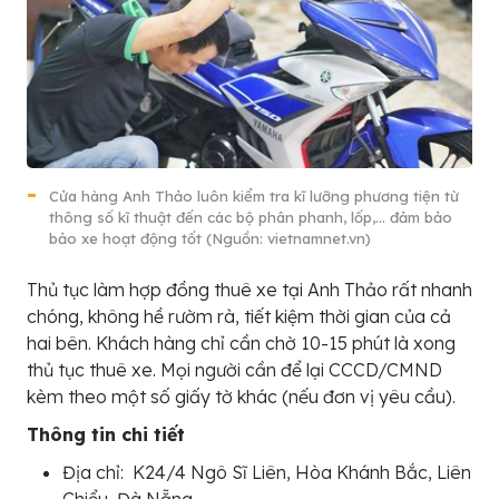
Cửa hàng Anh Thảo luôn kiểm tra kĩ lưỡng phương tiện từ
thông số kĩ thuật đến các bộ phân phanh, lốp,… đảm bảo
bảo xe hoạt động tốt (Nguồn: vietnamnet.vn)
Thủ tục làm hợp đồng thuê xe tại Anh Thảo rất nhanh
chóng, không hề rườm rà, tiết kiệm thời gian của cả
hai bên. Khách hàng chỉ cần chờ 10-15 phút là xong
thủ tục thuê xe. Mọi người cần để lại CCCD/CMND
kèm theo một số giấy tờ khác (nếu đơn vị yêu cầu).
Thông tin chi tiết
Địa chỉ: K24/4 Ngô Sĩ Liên, Hòa Khánh Bắc, Liên
Chiểu, Đà Nẵng