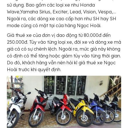
sử dụng. Bao gồm các loại xe như Honda
Wave,Yamaha Sirius, Exciter, Lead, Vision, Vespa,…
Ngoài ra, các dòng xe cao cấp hơn như SH hay SH
mode cũng có mặt tại cửa hàng Ngọc Hoài.
Giá thuê xe của đơn vị dao động từ 80.000đ đến
250.000đ. Tùy vào từng loại xe, đời xe và dòng xe mà
giá cả có sự chênh lệch. Ngoài ra, mức giá này không
có định có thể tăng hoặc giảm tùy vào từng thời gian.
Do đó, khách hàng vẫn nên hỏi kĩ giá thuê xe Ngọc
Hoài trước khi quyết định.