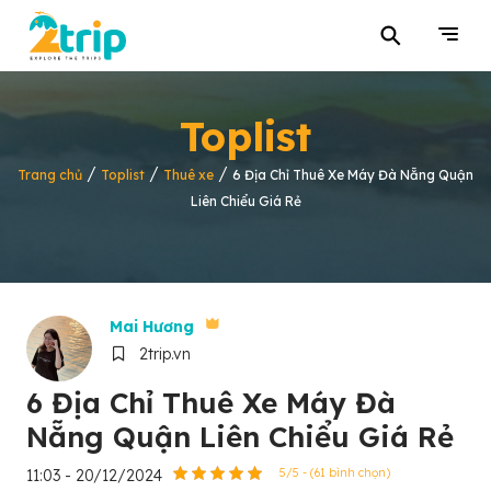
⚲
Toplist
/
/
/
Trang chủ
Toplist
Thuê xe
6 Địa Chỉ Thuê Xe Máy Đà Nẵng Quận
Liên Chiểu Giá Rẻ
Mai Hương
2trip.vn
6 Địa Chỉ Thuê Xe Máy Đà
Nẵng Quận Liên Chiểu Giá Rẻ
11:03 - 20/12/2024
5/5 - (61 bình chọn)