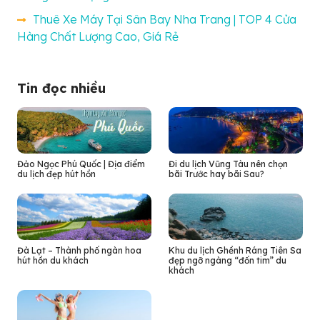
Thuê Xe Máy Tại Sân Bay Nha Trang | TOP 4 Cửa
Hàng Chất Lượng Cao, Giá Rẻ
Tin đọc nhiều
Đảo Ngọc Phú Quốc | Địa điểm
Đi du lịch Vũng Tàu nên chọn
du lịch đẹp hút hồn
bãi Trước hay bãi Sau?
Đà Lạt – Thành phố ngàn hoa
Khu du lịch Ghềnh Ráng Tiên Sa
hút hồn du khách
đẹp ngỡ ngàng “đốn tim” du
khách