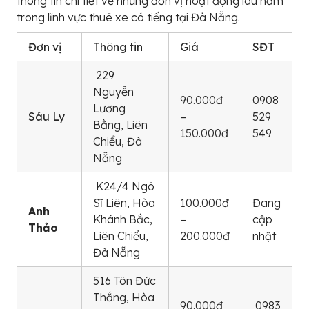
thông tin chi tiết về những đơn vị hoạt động lâu năm
trong lĩnh vực thuê xe có tiếng tại Đà Nẵng.
Đơn vị
Thông tin
Giá
SĐT
229
Nguyễn
90.000đ
0908
Lương
Sáu Ly
–
529
Bằng, Liên
150.000đ
549
Chiểu, Đà
Nẵng
K24/4 Ngô
Sĩ Liên, Hòa
100.000đ
Đang
Anh
Khánh Bắc,
–
cập
Thảo
Liên Chiểu,
200.000đ
nhật
Đà Nẵng
516 Tôn Đức
Thắng, Hòa
90.000đ
0983