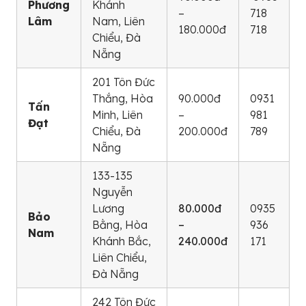
Phương
Khánh
–
718
Lâm
Nam, Liên
180.000đ
718
Chiểu, Đà
Nẵng
201 Tôn Đức
Thắng, Hòa
90.000đ
0931
Tấn
Minh, Liên
–
981
Đạt
Chiểu, Đà
200.000đ
789
Nẵng
133-135
Nguyễn
Lương
80.000đ
0935
Bảo
Bằng, Hòa
–
936
Nam
Khánh Bắc,
240.000đ
171
Liên Chiểu,
Đà Nẵng
242 Tôn Đức