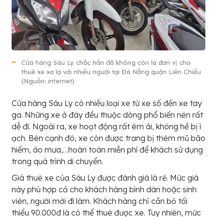
Cửa hàng Sáu Ly chắc hẳn đã không còn là đơn vị cho
thuê xe xa lạ với nhiều người tại Đà Nẵng quận Liên Chiểu
(Nguồn: internet)
Cửa hàng Sáu Ly có nhiều loại xe từ xe số đến xe tay
ga. Những xe ở đây đều thuộc dòng phổ biến nên rất
dễ đi. Ngoài ra, xe hoạt động rất êm ái, không hề bị ì
ạch. Bên cạnh đó, xe còn được trang bị thêm mũ bão
hiểm, áo mưa,…hoàn toàn miễn phí để khách sử dụng
trong quá trình di chuyển.
Giá thuê xe của Sáu Ly được đánh giá là rẻ. Mức giá
này phù hợp cả cho khách hàng bình dân hoặc sinh
viên, người mới đi làm. Khách hàng chỉ cần bỏ tối
thiểu 90.000đ là có thể thuê được xe. Tuy nhiên, mức