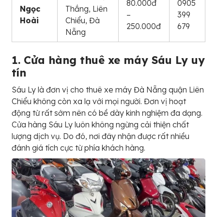
80.000đ
0905
Ngọc
Thắng, Liên
–
399
Hoài
Chiểu, Đà
250.000đ
679
Nẵng
1. Cửa hàng thuê xe máy Sáu Ly uy
tín
Sáu Ly là đơn vị cho thuê xe máy Đà Nẵng quận Liên
Chiểu không còn xa lạ với mọi người. Đơn vị hoạt
động từ rất sớm nên có bề dày kinh nghiệm đa dạng.
Cửa hàng Sáu Ly luôn không ngừng cải thiện chất
lượng dịch vụ. Do đó, nơi đây nhận được rất nhiều
đánh giá tích cực từ phía khách hàng.