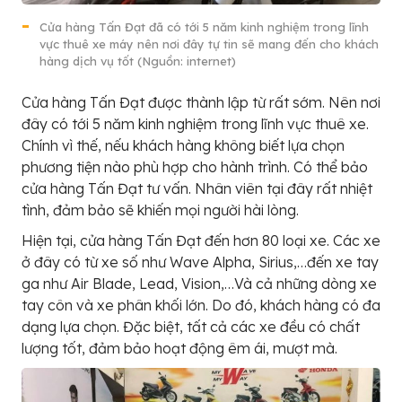
Cửa hàng Tấn Đạt đã có tới 5 năm kinh nghiệm trong lĩnh
vực thuê xe máy nên nơi đây tự tin sẽ mang đến cho khách
hàng dịch vụ tốt (Nguồn: internet)
Cửa hàng Tấn Đạt được thành lập từ rất sớm. Nên nơi
đây có tới 5 năm kinh nghiệm trong lĩnh vực thuê xe.
Chính vì thế, nếu khách hàng không biết lựa chọn
phương tiện nào phù hợp cho hành trình. Có thể bảo
cửa hàng Tấn Đạt tư vấn. Nhân viên tại đây rất nhiệt
tình, đảm bảo sẽ khiến mọi người hài lòng.
Hiện tại, cửa hàng Tấn Đạt đến hơn 80 loại xe. Các xe
ở đây có từ xe số như Wave Alpha, Sirius,…đến xe tay
ga như Air Blade, Lead, Vision,…Và cả những dòng xe
tay côn và xe phân khối lớn. Do đó, khách hàng có đa
dạng lựa chọn. Đặc biệt, tất cả các xe đều có chất
lượng tốt, đảm bảo hoạt động êm ái, mượt mà.