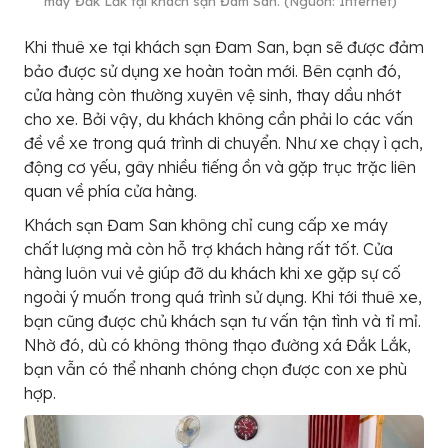
máy Đắk Lắk tại khách sạn Đam San. (Nguồn: Internet)
Khi thuê xe tại khách sạn Đam San, bạn sẽ được đảm
bảo được sử dụng xe hoàn toàn mới. Bên cạnh đó,
cửa hàng còn thường xuyên vệ sinh, thay dầu nhớt
cho xe. Bởi vậy, du khách không cần phải lo các vấn
đề về xe trong quá trình di chuyển. Như xe chạy ì ạch,
động cơ yếu, gây nhiều tiếng ồn và gặp trục trặc liên
quan về phía cửa hàng.
Khách sạn Đam San không chỉ cung cấp xe máy
chất lượng mà còn hỗ trợ khách hàng rất tốt. Cửa
hàng luôn vui vẻ giúp đỡ du khách khi xe gặp sự cố
ngoài ý muốn trong quá trình sử dụng. Khi tới thuê xe,
bạn cũng được chủ khách sạn tư vấn tận tình và tỉ mỉ.
Nhờ đó, dù có không thông thạo đường xá Đắk Lắk,
bạn vẫn có thể nhanh chóng chọn được con xe phù
hợp.