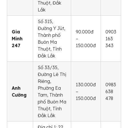
Thuột, Đắk
Lắk
Số 315,
Đường Y Jút,
Gia
90.000đ
0903
Thành phố
Minh
–
163
Buôn Ma
247
150.000đ
343
Thuột, Tỉnh
Đắk Lắk
Số 33/35,
Đường Lê Thị
Riêng,
130.000đ
0983
Anh
Phường Ea
–
638
Cường
Tam, Thành
150.000đ
478
phố Buôn Ma
Thuột, Tỉnh
Đắk Lắk
Địa chỉ 1: 22