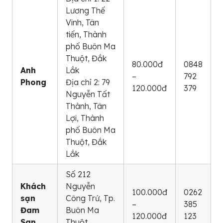
Lương Thế
Vinh, Tân
tiến, Thành
phố Buôn Ma
Thuột, Đắk
80.000đ
0848
Anh
Lắk
–
792
Phong
Địa chỉ 2: 79
120.000đ
379
Nguyễn Tất
Thành, Tân
Lợi, Thành
phố Buôn Ma
Thuột, Đắk
Lắk
Số 212
Khách
Nguyễn
100.000đ
0262
sạn
Công Trứ, Tp.
–
385
Đam
Buôn Ma
120.000đ
123
San
Thuột,