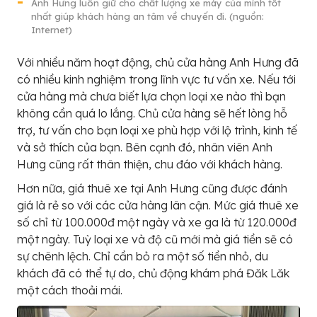
Anh Hưng luôn giữ cho chất lượng xe máy của mình tốt
nhất giúp khách hàng an tâm về chuyến đi. (nguồn:
Internet)
Với nhiều năm hoạt động, chủ cửa hàng Anh Hưng đã
có nhiều kinh nghiệm trong lĩnh vực tư vấn xe. Nếu tới
cửa hàng mà chưa biết lựa chọn loại xe nào thì bạn
không cần quá lo lắng. Chủ cửa hàng sẽ hết lòng hỗ
trợ, tư vấn cho bạn loại xe phù hợp với lộ trình, kinh tế
và sở thích của bạn. Bên cạnh đó, nhân viên Anh
Hưng cũng rất thân thiện, chu đáo với khách hàng.
Hơn nữa, giá thuê xe tại Anh Hưng cũng được đánh
giá là rẻ so với các cửa hàng lân cận. Mức giá thuê xe
số chỉ từ 100.000đ một ngày và xe ga là từ 120.000đ
một ngày. Tuỳ loại xe và độ cũ mới mà giá tiền sẽ có
sự chênh lệch. Chỉ cần bỏ ra một số tiền nhỏ, du
khách đã có thể tự do, chủ động khám phá Đăk Lăk
một cách thoải mái.