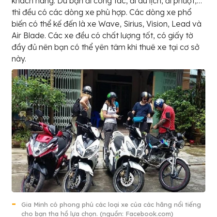
khách hàng. Dù bạn đi công tác, đi du lịch, đi phượt,…
thì đều có các dòng xe phù hợp. Các dòng xe phổ
biến có thể kế đến là xe Wave, Sirius, Vision, Lead và
Air Blade. Các xe đều có chất lượng tốt, có giấy tờ
đầy đủ nên bạn có thể yên tâm khi thuê xe tại cơ sở
này.
Gia Minh có phong phú các loại xe của các hãng nổi tiếng
cho bạn tha hồ lựa chọn. (nguồn: Facebook.com)