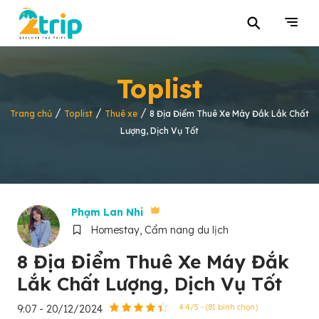
⚲
Toplist
/
/
/
Trang chủ
Toplist
Thuê xe
8 Địa Điểm Thuê Xe Máy Đắk Lắk Chất
Lượng, Dịch Vụ Tốt
Phạm Lan Nhi
Homestay, Cẩm nang du lịch
8 Địa Điểm Thuê Xe Máy Đắk
Lắk Chất Lượng, Dịch Vụ Tốt
9:07 - 20/12/2024
4.4/5 - (81 bình chọn)