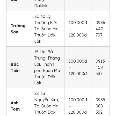
Daklak
Số 30 Lý
Thường Kiệt,
100.000đ
0986
Trường
Tp. Buôn Ma
–
440
Sơn
Thuột, Đắk
120.000đ
707
Lắk
15 Hai Bà
Trưng, Thắng
100.000đ
0913
Bác
Lợi, Thành
–
458
Tiến
phố Buôn Ma
120.000đ
537
Thuột, Đắk
Lắk
Số 33
Nguyễn Kim,
100.000đ
0985
Anh
Tp. Buôn Ma
–
088
Tom
Thuột, Dak
120.000đ
552