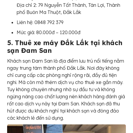
Địa chỉ 2: 79 Nguyễn Tất Thành, Tân Lợi, Thành
phố Buôn Ma Thuột, Đắk Lắk
Liên hệ: 0848 792 379
Mức giá: 80.000đ – 120.000đ
5. Thuê xe máy Đắk Lắk tại khách
sạn Đam San
Khách sạn Đam San là địa điểm lưu trú nổi tiếng nằm
ngay trung tâm thành phố Đắk Lắk. Nơi đây không
chỉ cung cấp các phòng nghỉ rộng rãi, đầy đủ tiện
nghi. Mà còn mở thêm dịch vụ cho thuê xe gắn máy.
Tuy không chuyên nhưng nhờ sự đầu tư và không
ngừng nâng cao chất lượng nên khách hàng đánh giá
rất cao dịch vụ này tại Đam San. Khách sạn đã thu
hút được du khách nghỉ tại khách sạn và đông đảo
các khách lẻ đến sử dụng.