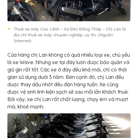
Thuê xe máy Cao Lãnh – Sa Đéc Đồng Tháp – Chị Lan là
địa chỉ thuê xe máy chuyên nghiệp, uy tín. (Nguồn:
Internet)
Cửa hàng chị Lan không có quá nhiều loại xe, chủ yếu
là xe Wave. Nhưng xe tại đây luôn được bảo quản và
giữ gìn rất tốt. Các xe ở đây đều khá mới, chỉ có thời
gian sử dụng dưới 3 năm. Bên cạnh đó, chị Lan đều
được thay dầu nhớt đều đặn hàng tuần. Xe cũng
được vệ sinh linh kiện sạch sẽ sau mỗi lần khách thuê.
Bởi vậy, xe chị Lan rất chất lượng, chạy êm và mượt
mà, khoẻ mạnh.