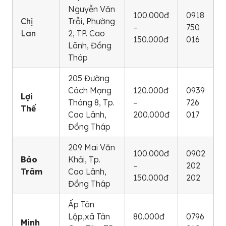
Nguyễn Văn
100.000đ
0918
Chị
Trỗi, Phường
–
750
Lan
2, TP. Cao
150.000đ
016
Lãnh, Đồng
Tháp
205 Đường
Cách Mạng
120.000đ
0939
Lợi
Tháng 8, Tp.
–
726
Thế
Cao Lãnh,
200.000đ
017
Đồng Tháp
209 Mai Văn
100.000đ
0902
Bảo
Khải, Tp.
–
202
Trâm
Cao Lãnh,
150.000đ
202
Đồng Tháp
Ấp Tân
Lập,xã Tân
80.000đ
0796
Minh