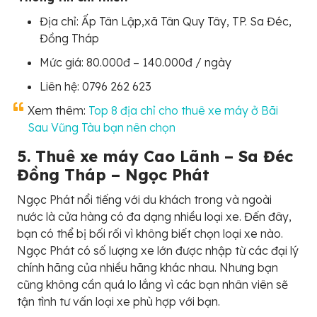
Địa chỉ: Ấp Tân Lập,xã Tân Quy Tây, TP. Sa Đéc,
Đồng Tháp
Mức giá: 80.000đ – 140.000đ / ngày
Liên hệ: 0796 262 623
Xem thêm:
Top 8 địa chỉ cho thuê xe máy ở Bãi
Sau Vũng Tàu bạn nên chọn
5. Thuê xe máy Cao Lãnh – Sa Đéc
Đồng Tháp – Ngọc Phát
Ngọc Phát nổi tiếng với du khách trong và ngoài
nước là cửa hàng có đa dạng nhiều loại xe. Đến đây,
bạn có thể bị bối rối vì không biết chọn loại xe nào.
Ngọc Phát có số lượng xe lớn được nhập từ các đại lý
chính hãng của nhiều hãng khác nhau. Nhưng bạn
cũng không cần quá lo lắng vì các bạn nhân viên sẽ
tận tình tư vấn loại xe phù hợp với bạn.