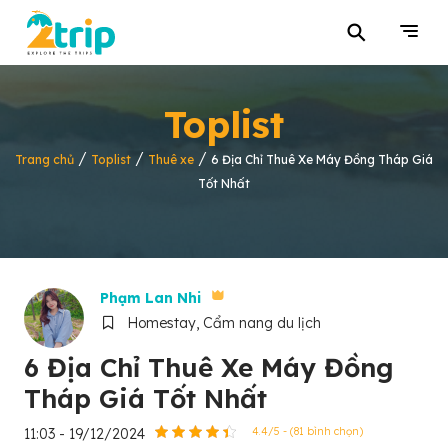
⚲
Toplist
/
/
/
Trang chủ
Toplist
Thuê xe
6 Địa Chỉ Thuê Xe Máy Đồng Tháp Giá
Tốt Nhất
Phạm Lan Nhi
Homestay, Cẩm nang du lịch
6 Địa Chỉ Thuê Xe Máy Đồng
Tháp Giá Tốt Nhất
11:03 - 19/12/2024
4.4/5 - (81 bình chọn)