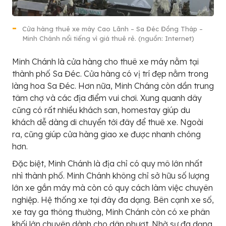
Cửa hàng thuê xe máy Cao Lãnh – Sa Đéc Đồng Tháp –
Minh Chánh nổi tiếng vì giá thuê rẻ. (nguồn: Internet)
Minh Chánh là cửa hàng cho thuê xe máy nằm tại
thành phố Sa Đéc. Cửa hàng có vị trí đẹp nằm trong
làng hoa Sa Đéc. Hơn nữa, Minh Cháng còn dần trung
tâm chợ và các địa điểm vui chơi. Xung quanh dây
cũng có rất nhiều khách san, homestay giúp du
khách dễ dàng di chuyển tới đây để thuê xe. Ngoài
ra, cũng giúp cửa hàng giao xe được nhanh chóng
hơn.
Đặc biệt, Minh Chánh là địa chỉ có quy mô lớn nhất
nhì thành phố. Minh Chánh không chỉ sở hữu số lượng
lớn xe gắn máy mà còn có quy cách làm việc chuyên
nghiệp. Hệ thống xe tại đây đa dạng. Bên cạnh xe số,
xe tay ga thông thường, Minh Chánh còn có xe phân
khối lớn chuyên dành cho dân phượt. Nhờ sự đa dạng