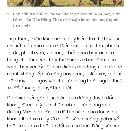
Bạn cần tìm hiểu trước về các cơ sở cho thuê xe máy Cao
Lãnh – Sa Đéc Đồng Tháp để thuận lợi khi tới nơi. (nguồn:
Internet)
Tiếp theo, trước khi thuê xe hãy kiểm tra thật kỹ các
chi tiết, bộ phận của xe. Điển hình là còi, đèn, phanh
trước, phanh sau, xi nhan,… Tiếp theo hãy xin cửa
hàng cho thuê xe chạy thử chiếc xe bạn định thuê.
Nên chạy với tốc độ cao điểm xem động cơ có khoẻ
mạnh không, lốp có căng hay mòn,… Nếu xảy ra trục
trặc hãy báo ngay với chủ cửa hàng hoặc người thuê
xe để được giải quyết kịp thời.
Đặc biệt, nếu gặp trục trặc trên đường, tuyệt đối
không được tự ý sửa chữa tại các cửa hàng ven
đường. Việc bạn cần làm là liên hệ lại cho đơn vị du
khách thuê xe máy. Cơ sở đó sẽ có hướng giải quyết
hoặc là sửa xe hoặc là đổi xe cho bạn. Đừng sửa xe