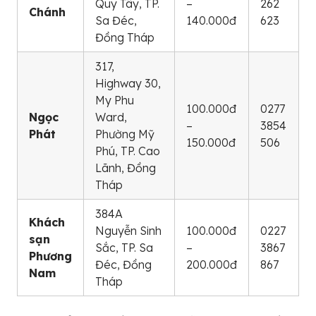
Quy Tây, TP.
–
262
Chánh
Sa Đéc,
140.000đ
623
Đồng Tháp
317,
Highway 30,
My Phu
100.000đ
0277
Ngọc
Ward,
–
3854
Phát
Phường Mỹ
150.000đ
506
Phú, TP. Cao
Lãnh, Đồng
Tháp
384A
Khách
Nguyễn Sinh
100.000đ
0227
sạn
Sắc, TP. Sa
–
3867
Phương
Đéc, Đồng
200.000đ
867
Nam
Tháp