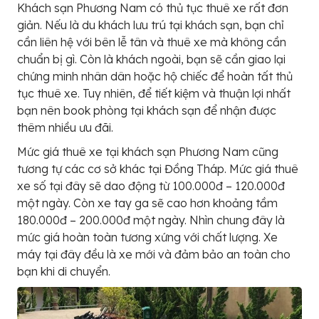
Khách sạn Phương Nam có thủ tục thuê xe rất đơn
giản. Nếu là du khách lưu trú tại khách sạn, bạn chỉ
cần liên hệ với bên lễ tân và thuê xe mà không cần
chuẩn bị gì. Còn là khách ngoài, bạn sẽ cần giao lại
chứng minh nhân dân hoặc hộ chiếc để hoàn tất thủ
tục thuê xe. Tuy nhiên, để tiết kiệm và thuận lợi nhất
bạn nên book phòng tại khách sạn để nhận được
thêm nhiều ưu đãi.
Mức giá thuê xe tại khách sạn Phương Nam cũng
tương tự các cơ sở khác tại Đồng Tháp. Mức giá thuê
xe số tại đây sẽ dao động từ 100.000đ – 120.000đ
một ngày. Còn xe tay ga sẽ cao hơn khoảng tầm
180.000đ – 200.000đ một ngày. Nhìn chung đây là
mức giá hoàn toàn tương xứng với chất lượng. Xe
máy tại đây đều là xe mới và đảm bảo an toàn cho
bạn khi di chuyển.