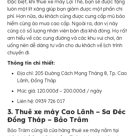
Đặc biệt, khi thuê xe máy Lợi Thế, bạn sẽ được tặng
luôn một lít xăng giúp bạn giảm được một phần chi
phí. Hơn nữa, du khách cũng được cung cấp mũ bảo
hiểm cùng áo mưa cao cấp. Ngoài ra, đơn vị này
cũng có số lượng nhân viên bản địa khá đông. Họ rất
am hiểu về các cung đường và các khu vui chơi, ăn
uống nên dễ dàng tư vấn cho du khách về lịch trình
chuyến đi.
Thông tin chi thiết:
Địa chỉ: 205 Đường Cách Mạng Tháng 8, Tp. Cao
Lãnh, Đồng Tháp
Mức giá: 120.000đ – 200.000đ / ngày
Liên hệ: 0939 726 017
3. Thuê xe máy Cao Lãnh – Sa Đéc
Đồng Tháp – Bảo Trâm
Bảo Trâm cũng là cửa hàng thuê xe máy nằm tại