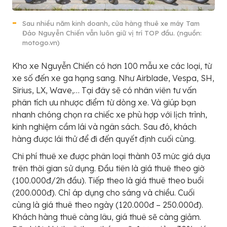
Sau nhiều năm kinh doanh, cửa hàng thuê xe máy Tam
Đảo Nguyễn Chiến vẫn luôn giữ vị trí TOP đầu. (nguồn:
motogo.vn)
Kho xe Nguyễn Chiến có hơn 100 mẫu xe các loại, từ
xe số đến xe ga hạng sang. Như Airblade, Vespa, SH,
Sirius, LX, Wave,… Tại đây sẽ có nhân viên tư vấn
phân tích ưu nhược điểm từ dòng xe. Và giúp bạn
nhanh chóng chọn ra chiếc xe phù hợp với lịch trình,
kinh nghiệm cầm lái và ngân sách. Sau đó, khách
hàng được lái thử để đi đến quyết định cuối cùng.
Chi phí thuê xe được phân loại thành 03 mức giá dựa
trên thời gian sử dụng. Đầu tiên là giá thuê theo giờ
(100.000đ/2h đầu). Tiếp theo là giá thuê theo buổi
(200.000đ). Chỉ áp dụng cho sáng và chiều. Cuối
cùng là giá thuê theo ngày (120.000đ – 250.000đ).
Khách hàng thuê càng lâu, giá thuê sẽ càng giảm.