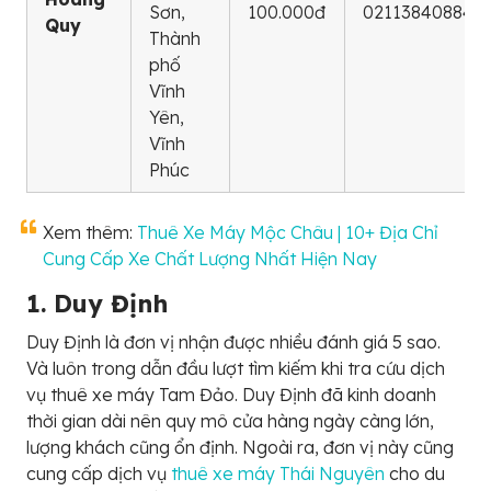
Sơn,
100.000đ
02113840884
Quy
Thành
phố
Vĩnh
Yên,
Vĩnh
Phúc
Xem thêm:
Thuê Xe Máy Mộc Châu | 10+ Địa Chỉ
Cung Cấp Xe Chất Lượng Nhất Hiện Nay
1. Duy Định
Duy Định là đơn vị nhận được nhiều đánh giá 5 sao.
Và luôn trong dẫn đầu lượt tìm kiếm khi tra cứu dịch
vụ thuê xe máy Tam Đảo. Duy Định đã kinh doanh
thời gian dài nên quy mô cửa hàng ngày càng lớn,
lượng khách cũng ổn định. Ngoài ra, đơn vị này cũng
cung cấp dịch vụ
thuê xe máy Thái Nguyên
cho du