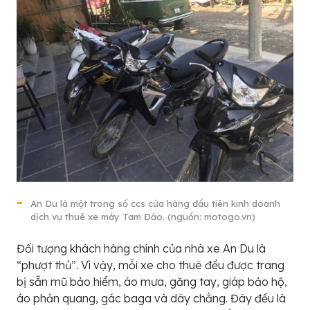
An Du là một trong số ccs cửa hàng đầu tiên kinh doanh
dịch vụ thuê xe máy Tam Đảo. (nguồn: motogo.vn)
Đối tượng khách hàng chính của nhà xe An Du là
“phượt thủ”. Vì vậy, mỗi xe cho thuê đều được trang
bị sẵn mũ bảo hiểm, áo mưa, găng tay, giáp bảo hộ,
áo phản quang, gác baga và dây chằng. Đây đều là