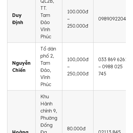
QL2B,
TT.
100.000đ
Duy
Tam
–
0989092204
Định
Đảo
250.000đ
Vĩnh
Phúc
Tổ dân
phố 2,
100,000đ
033 869 6261
Nguyễn
Tam
–
– 0988 025
Chiến
Đảo,
250,000đ
745
Vĩnh
Phúc
Khu
Hành
chính 9,
Phường
Đống
80.000đ
Hoàng
Đa,
02113 845