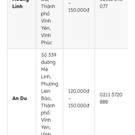
–
Linh
Thành
077
150.000đ
phố
Vĩnh
Yên,
Vĩnh
Phúc
Số 339
đường
Mê
Linh,
Phường
Liên
120.000đ
0211 3720
An Du
Bảo,
–
888
Thành
150.000đ
phố
Vĩnh
Yên,
Vĩnh