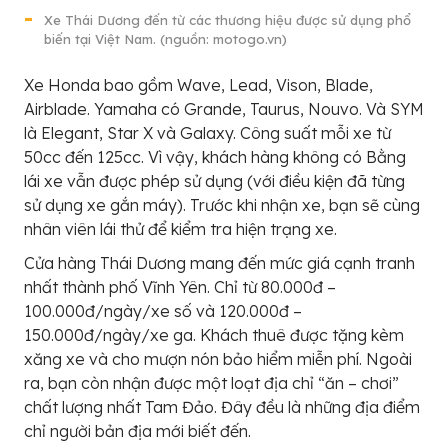
Xe Thái Dương đến từ các thương hiệu được sử dụng phổ
biến tại Việt Nam. (nguồn: motogo.vn)
Xe Honda bao gồm Wave, Lead, Vison, Blade,
Airblade. Yamaha có Grande, Taurus, Nouvo. Và SYM
là Elegant, Star X và Galaxy. Công suất mỗi xe từ
50cc đến 125cc. Vì vậy, khách hàng không có Bằng
lái xe vẫn được phép sử dụng (với điều kiện đã từng
sử dụng xe gắn máy). Trước khi nhận xe, bạn sẽ cùng
nhân viên lái thử để kiểm tra hiện trạng xe.
Cửa hàng Thái Dương mang đến mức giá cạnh tranh
nhất thành phố Vĩnh Yên. Chỉ từ 80.000đ –
100.000đ/ngày/xe số và 120.000đ –
150.000đ/ngày/xe ga. Khách thuê được tặng kèm
xăng xe và cho mượn nón bảo hiểm miễn phí. Ngoài
ra, bạn còn nhận được một loạt địa chỉ “ăn – chơi”
chất lượng nhất Tam Đảo. Đây đều là những địa điểm
chỉ người bản địa mới biết đến.