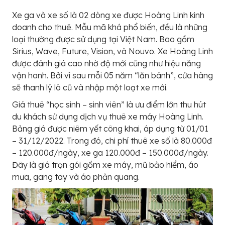
Xe ga và xe số là 02 dòng xe được Hoàng Linh kinh
doanh cho thuê. Mẫu mã khá phổ biến, đều là những
loại thường được sử dụng tại Việt Nam. Bao gồm
Sirius, Wave, Future, Vision, và Nouvo. Xe Hoàng Linh
được đánh giá cao nhờ độ mới cũng như hiệu năng
vận hanh. Bởi vì sau mỗi 05 năm “lăn bánh”, cửa hàng
sẽ thanh lý lô cũ và nhập một loạt xe mới.
Giá thuê “học sinh – sinh viên” là ưu điểm lớn thu hút
du khách sử dụng dịch vụ thuê xe máy Hoàng Linh.
Bảng giá được niêm yết công khai, áp dụng từ 01/01
– 31/12/2022. Trong đó, chi phí thuê xe số là 80.000đ
– 120.000đ/ngày, xe ga 120.000đ – 150.000đ/ngày.
Đây là giá trọn gói gồm xe máy, mũ bảo hiểm, áo
mưa, gang tay và áo phản quang.