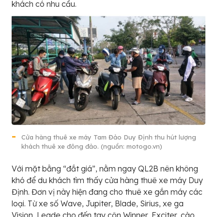
khách có nhu cầu.
Cửa hàng thuê xe máy Tam Đảo Duy Định thu hút lượng
khách thuê xe đông đảo. (nguồn: motogo.vn)
Với mặt bằng “đắt giá”, nằm ngay QL2B nên không
khó để du khách tìm thấy cửa hàng thuê xe máy Duy
Định. Đơn vị này hiện đang cho thuê xe gắn máy các
loại. Từ xe số Wave, Jupiter, Blade, Sirius, xe ga
Vision, Leade cho đến tay côn Winner, Exciter, cào