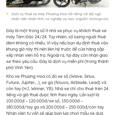
Dịch vụ thuê xe máy Phương Hoa nổi tiếng với đội ngũ
nhân viên nhiệt tình, có nghiệp vụ cao. (nguồn: motogo.vn)
Đây là một trong số ít nhà xe phục vụ khách thuê xe
máy Tam Đảo 24/24. Tuy nhiên, số lượng người thuê
đêm không có nhiều. Vì vậy nếu bạn dự định thuê vào
khung giờ này thì nên liên hệ trước để cửa hàng sắp
xếp nhân viên hỗ trợ. Ngoài ra, tại đây còn nhận giao
xe theo yêu cầu. Đây là dịch vụ miễn phí (trong thành
phố Vĩnh Yên)
Kho xe Phương Hoa có đủ xe số (Wave, Sirius,
Future, Jupiter,…), xe ga (Nouvo, Airblade, Lead) và
côn tay (HJ, Winner, YB). Nhà xe chỉ cho thuê trên 24
tiếng và giá thuê được tính theo ngày. Lần lượt là
100.000đ – 120.000đ/xe số, 150.000đ –
180.000đ/tay ga và 200.000đ – 250.000đ/côn tay.
Nhân viên tư vấn sẽ giúp bạn lựa chọn mẫu xe dựa