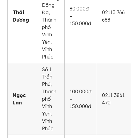
Đống
80.000đ
Thái
Đa,
02113 766
–
Dương
Thành
688
150.000đ
phố
Vĩnh
Yên,
Vĩnh
Phúc
Số 1
Trần
Phú,
Thành
100.000đ
Ngọc
0211 3861
phố
–
Lan
470
Vĩnh
150.000đ
Yên,
Vĩnh
Phúc