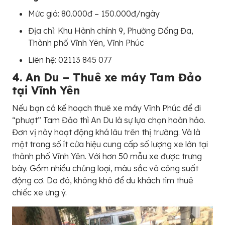
Mức giá: 80.000đ – 150.000đ/ngày
Địa chỉ: Khu Hành chính 9, Phường Đống Đa,
Thành phố Vĩnh Yên, Vĩnh Phúc
Liên hệ: 02113 845 077
4. An Du – Thuê xe máy Tam Đảo
tại Vĩnh Yên
Nếu bạn có kế hoạch thuê xe máy Vĩnh Phúc để đi
“phượt” Tam Đảo thì An Du là sự lựa chọn hoàn hảo.
Đơn vị này hoạt động khá lâu trên thị trường. Và là
một trong số ít cửa hiệu cung cấp số lượng xe lớn tại
thành phố Vĩnh Yên. Với hơn 50 mẫu xe được trưng
bày. Gồm nhiều chủng loại, màu sắc và công suất
động cơ. Do đó, không khó để du khách tìm thuê
chiếc xe ưng ý.