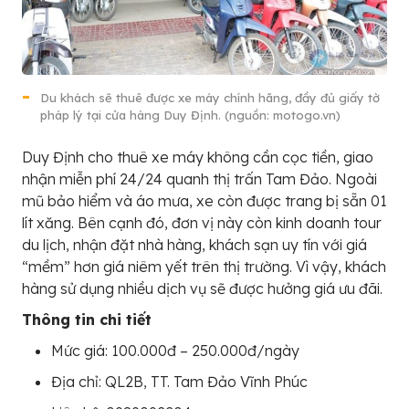
Du khách sẽ thuê được xe máy chính hãng, đầy đủ giấy tờ
pháp lý tại cửa hàng Duy Định. (nguồn: motogo.vn)
Duy Định cho thuê xe máy không cần cọc tiền, giao
nhận miễn phí 24/24 quanh thị trấn Tam Đảo. Ngoài
mũ bảo hiểm và áo mưa, xe còn được trang bị sẵn 01
lít xăng. Bên cạnh đó, đơn vị này còn kinh doanh tour
du lịch, nhận đặt nhà hàng, khách sạn uy tín với giá
“mềm” hơn giá niêm yết trên thị trường. Vì vậy, khách
hàng sử dụng nhiều dịch vụ sẽ được hưởng giá ưu đãi.
Thông tin chi tiết
Mức giá: 100.000đ – 250.000đ/ngày
Địa chỉ: QL2B, TT. Tam Đảo Vĩnh Phúc