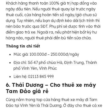
Khách hàng thanh toán 100% giá trị hợp đồng vào
ngày đầu tiên. Nếu người thuê quay lại trước ngày
thuê cuối, cửa hàng hoàn tiến số ngày/giờ chưa sử
dụng. Tuy nhiên, nếu bạn dự định kéo dài lịch trình thì
nên báo trước qua SĐT. Phụ phí sẽ được tính vào thời
điểm giao trả xe. Ngoài ra, nếu phát hiện bất kỳ hư
hỏng nào, người thuê phải đền bù tiền sửa chữa.
Thông tin chi tiết
Mức giá: 100.000đ – 250.000đ/ngày
Địa chỉ: Số 47 phố chùa Hà, Định Trung, Thành
phố Vĩnh Yên, Vĩnh Phúc
Liên hệ: 02113 845 999
6. Thái Dương – Cho thuê xe máy
Tam Đảo giá rẻ
Cùng nằm trong top cửa hàng thuê xe máy đi Tam
Đảo tại Vĩnh Yên là Thái Dương. Ở đây cho thuê cả xe