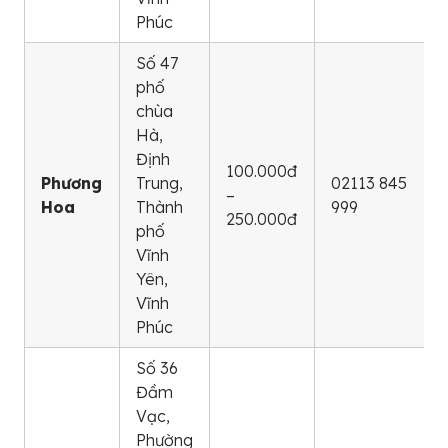
Phúc
Số 47
phố
chùa
Hà,
Định
100.000đ
Phương
Trung,
02113 845
–
Hoa
Thành
999
250.000đ
phố
Vĩnh
Yên,
Vĩnh
Phúc
Số 36
Đầm
Vạc,
Phường