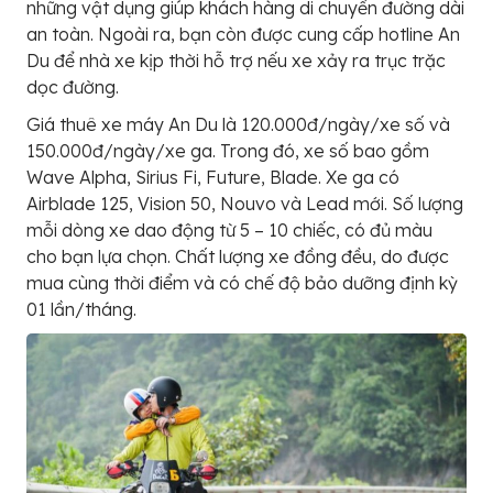
những vật dụng giúp khách hàng di chuyển đường dài
an toàn. Ngoài ra, bạn còn được cung cấp hotline An
Du để nhà xe kịp thời hỗ trợ nếu xe xảy ra trục trặc
dọc đường.
Giá thuê xe máy An Du là 120.000đ/ngày/xe số và
150.000đ/ngày/xe ga. Trong đó, xe số bao gồm
Wave Alpha, Sirius Fi, Future, Blade. Xe ga có
Airblade 125, Vision 50, Nouvo và Lead mới. Số lượng
mỗi dòng xe dao động từ 5 – 10 chiếc, có đủ màu
cho bạn lựa chọn. Chất lượng xe đồng đều, do được
mua cùng thời điểm và có chế độ bảo dưỡng định kỳ
01 lần/tháng.