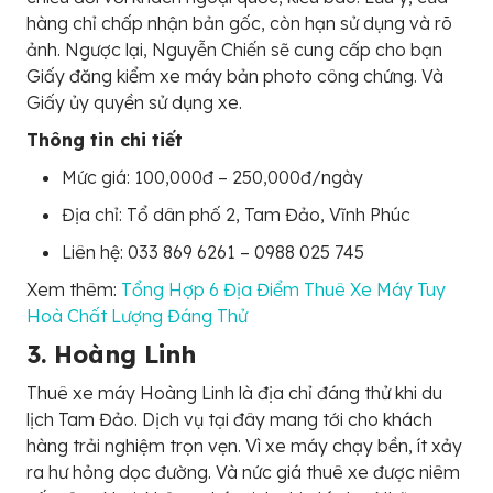
hàng chỉ chấp nhận bản gốc, còn hạn sử dụng và rõ
ảnh. Ngược lại, Nguyễn Chiến sẽ cung cấp cho bạn
Giấy đăng kiểm xe máy bản photo công chứng. Và
Giấy ủy quyền sử dụng xe.
Thông tin chi tiết
Mức giá: 100,000đ – 250,000đ/ngày
Địa chỉ: Tổ dân phố 2, Tam Đảo, Vĩnh Phúc
Liên hệ: 033 869 6261 – 0988 025 745
Xem thêm:
Tổng Hợp 6 Địa Điểm Thuê Xe Máy Tuy
Hoà Chất Lượng Đáng Thử
3. Hoàng Linh
Thuê xe máy Hoàng Linh là địa chỉ đáng thử khi du
lịch Tam Đảo. Dịch vụ tại đây mang tới cho khách
hàng trải nghiệm trọn vẹn. Vì xe máy chạy bền, ít xảy
ra hư hỏng dọc đường. Và nức giá thuê xe được niêm