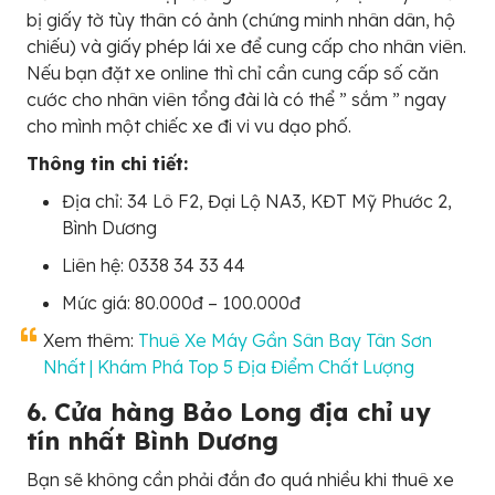
bị giấy tờ tùy thân có ảnh (chứng minh nhân dân, hộ
chiếu) và giấy phép lái xe để cung cấp cho nhân viên.
Nếu bạn đặt xe online thì chỉ cần cung cấp số căn
cước cho nhân viên tổng đài là có thể ” sắm ” ngay
cho mình một chiếc xe đi vi vu dạo phố.
Thông tin chi tiết:
Địa chỉ: 34 Lô F2, Đại Lộ NA3, KĐT Mỹ Phước 2,
Bình Dương
Liên hệ: 0338 34 33 44
Mức giá: 80.000đ – 100.000đ
Xem thêm:
Thuê Xe Máy Gần Sân Bay Tân Sơn
Nhất | Khám Phá Top 5 Địa Điểm Chất Lượng
6. Cửa hàng Bảo Long địa chỉ uy
tín nhất Bình Dương
Bạn sẽ không cần phải đắn đo quá nhiều khi thuê xe