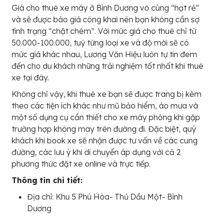
Giá cho thuê xe máy ở Bình Dương vô cùng “hạt rẻ”
và sẽ được báo giá công khai nên bạn không cần sợ
tình trạng “chặt chém”. Với mức giá cho thuê chỉ từ
50.000-100.000, tuỳ từng loại xe và độ mới sẽ có
mức giá khác nhau, Lương Văn Hiệu luôn tự tin đem
đến cho du khách những trải nghiệm tốt nhất khi thuê
xe tại đây.
Không chỉ vậy, khi thuê xe bạn sẽ được trang bị kèm
theo các tiện ích khác như mũ bảo hiểm, áo mưa và
một số dụng cụ cần thiết cho xe máy phòng khi gặp
trường hợp không may trên đường đi. Đặc biệt, quý
khách khi book xe sẽ nhận được tư vấn về các cung
đường, các lưu ý khi di chuyển áp dụng với cả 2
phương thức đặt xe online và trực tiếp.
Thông tin chi tiết:
Địa chỉ: Khu 5 Phú Hòa- Thủ Dầu Một- Bình
Dương