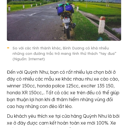
So với các tỉnh thành khác, Bình Dương có khá nhiều
những con đường trắc trở mang tính thử thách “tay đua”
(Nguồn: Internet)
Đến với Quỳnh Như, bạn có rất nhiều lựa chọn bởi ở
đây có nhiều các mẫu xe khác nhau như xe cào cào,
winner 150cc, honda police 125cc, exciter 135 150,
honda XR 150cc,.. Tất cả các xe trên đều có thể giúp
bạn thuận lợi hơn khi đi thám hiểm những vùng đồi
cao hay những con đèo lắt léo.
Du khách yêu thích xe tại cửa hàng Quỳnh Như là bởi
xe ở đây được cam kết hoàn toàn xe mới 100%. Xe