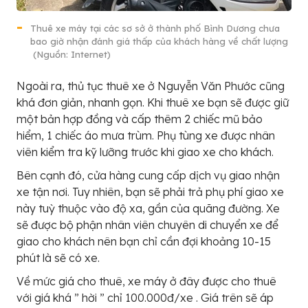
Thuê xe máy tại các sơ sở ở thành phố Bình Dương chưa
bao giờ nhận đánh giá thấp của khách hàng về chất lượng
(Nguồn: Internet)
Ngoài ra, thủ tục thuê xe ở Nguyễn Văn Phước cũng
khá đơn giản, nhanh gọn. Khi thuê xe bạn sẽ được giữ
một bản hợp đồng và cấp thêm 2 chiếc mũ bảo
hiểm, 1 chiếc áo mưa trùm. Phụ tùng xe được nhân
viên kiểm tra kỹ lưỡng trước khi giao xe cho khách.
Bên cạnh đó, cửa hàng cung cấp dịch vụ giao nhận
xe tận nơi. Tuy nhiên, bạn sẽ phải trả phụ phí giao xe
này tuỳ thuộc vào độ xa, gần của quãng đường. Xe
sẽ được bộ phận nhân viên chuyên di chuyển xe để
giao cho khách nên bạn chỉ cần đợi khoảng 10-15
phút là sẽ có xe.
Về mức giá cho thuê, xe máy ở đây được cho thuê
với giá khá ” hời ” chỉ 100.000đ/xe . Giá trên sẽ áp