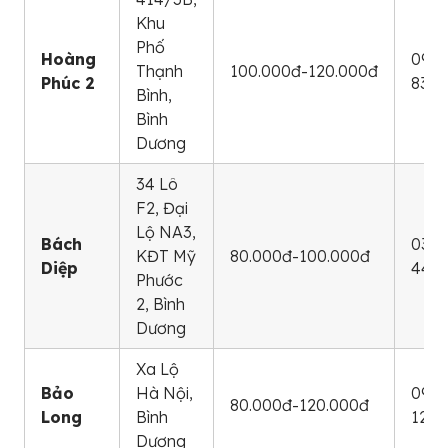
Khu
Phố
Hoàng
090 
Thạnh
100.000đ-120.000đ
Phúc 2
8386
Bình,
Bình
Dương
34 Lô
F2, Đại
Lộ NA3,
Bách
0338
KĐT Mỹ
80.000đ-100.000đ
Diệp
44
Phước
2, Bình
Dương
Xa Lộ
Bảo
Hà Nội,
0904
80.000đ-120.000đ
Long
Bình
129
Dương