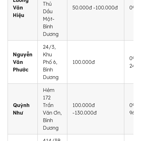
Thủ
Văn
50.000đ -100.000đ
0936
Dầu
Hiệu
Một-
Bình
Dương
24/3,
Nguyễn
Khu
0969
Văn
Phố 6,
100.000đ
246
Phước
Bình
Dương
Hẻm
172
Quỳnh
Trần
100.000đ
0966
Như
Văn Ơn,
-130.000đ
969
Bình
Dương
414/3B,