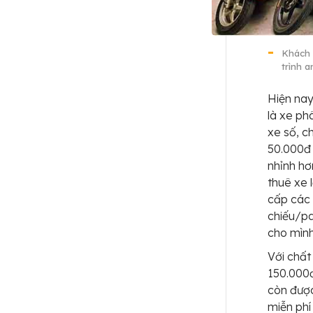
Khách 
trình a
Hiện nay
là xe ph
xe số, c
50.000đ 
nhỉnh hơ
thuê xe 
cấp các
chiếu/pa
cho mình
Với chất
150.000đ
còn được
miễn phí