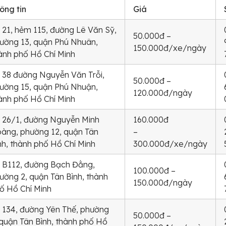
ông tin
Giá
 21, hẻm 115, đường Lê Văn Sỹ,
50.000đ –
ường 13, quận Phú Nhuân,
150.000đ/xe/ngày
ành phố Hồ Chí Minh
 38 đường Nguyễn Văn Trỗi,
50.000đ –
ường 15, quận Phú Nhuận,
120.000đ/ngày
ành phố Hồ Chí Minh
 26/1, đường Nguyễn Minh
160.000đ
àng, phường 12, quận Tân
–
nh, thành phố Hồ Chí Minh
300.000đ/xe/ngày
 B112, đường Bạch Đằng,
100.000đ –
ường 2, quận Tân Bình, thành
150.000đ/ngày
ố Hồ Chí Minh
 134, đường Yên Thế, phường
50.000đ –
 quận Tân Bình, thành phố Hồ