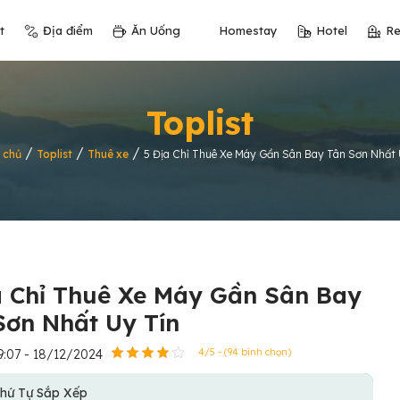
t
Địa điểm
Ăn Uống
Homestay
Hotel
Re
Toplist
/
/
/
 chủ
Toplist
Thuê xe
5 Địa Chỉ Thuê Xe Máy Gần Sân Bay Tân Sơn Nhất 
a Chỉ Thuê Xe Máy Gần Sân Bay
Sơn Nhất Uy Tín
9:07 - 18/12/2024
4/5 - (94 bình chọn)
hứ Tự Sắp Xếp