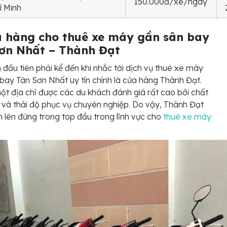
150.000đ/xe/ngày
í Minh
a hàng cho thuê xe máy gần sân bay
ơn Nhất – Thành Đạt
 đầu tiên phải kể đến khi nhắc tới dịch vụ thuê xe máy
bay Tân Sơn Nhất uy tín chính là cửa hàng Thành Đạt.
ột địa chỉ được các du khách đánh giá rất cao bởi chất
 và thái độ phục vụ chuyên nghiệp. Do vậy, Thành Đạt
 lên đứng trong top đầu trong lĩnh vực cho
thuê xe máy