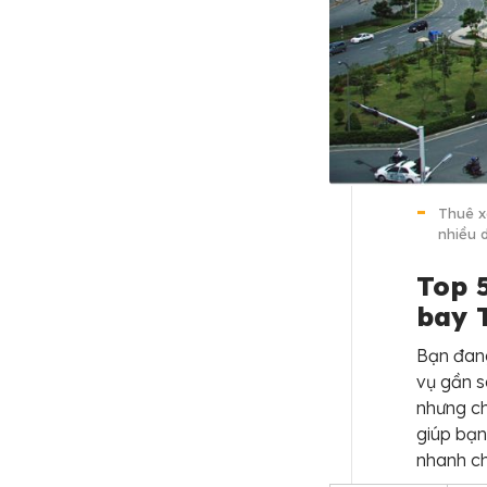
Thuê x
nhiều 
Top 
bay 
Bạn đang
vụ gần 
nhưng ch
giúp bạn
nhanh c