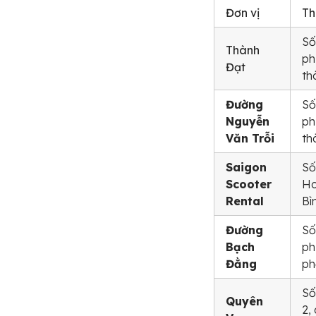
Đơn vị
Th
Số
Thành
ph
Đạt
th
Đường
Số
Nguyễn
ph
Văn Trỗi
th
Saigon
Số
Scooter
Ho
Rental
Bì
Đường
Số
Bạch
ph
Đằng
ph
Số
Quyên
2,