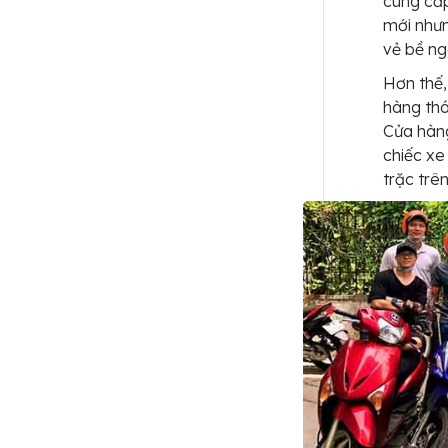
cung cấp
mới như
vẻ bề ng
Hơn thế,
hàng thá
Cửa hàn
chiếc xe 
trặc trê