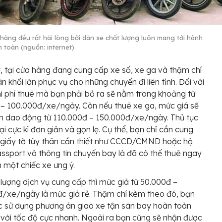
hàng đều rất hài lòng bởi dàn xe chất lượng luôn mang tới hành
n toàn (nguồn: internet)
, tại cửa hàng đang cung cấp xe số, xe ga và thậm chí
ân khối lớn phục vụ cho những chuyến đi liên tỉnh. Đối với
hi phí thuê mà bạn phải bỏ ra sẽ nằm trong khoảng từ
– 100.000đ/xe/ngày. Còn nếu thuê xe ga, mức giá sẽ
n dao động từ 110.000đ – 150.000đ/xe/ngày. Thủ tục
lại cực kì đơn giản và gọn lẹ. Cụ thể, bạn chỉ cần cung
 giấy tờ tùy thân cần thiết như CCCD/CMND hoặc hộ
ssport và thông tin chuyến bay là đã có thế thuê ngay
 một chiếc xe ưng ý.
 lượng dịch vụ cung cấp thì mức giá từ 50.000đ –
/xe/ngày là mức giá rẻ. Thậm chí kèm theo đó, bạn
 sử dụng phương án giao xe tận sân bay hoàn toàn
 với tốc độ cực nhanh. Ngoài ra bạn cũng sẽ nhận được