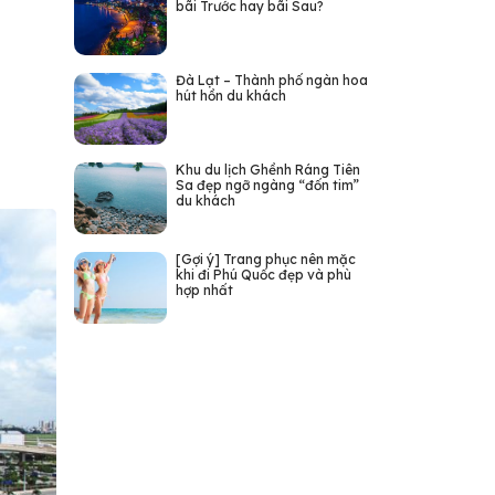
bãi Trước hay bãi Sau?
Đà Lạt – Thành phố ngàn hoa
hút hồn du khách
Khu du lịch Ghềnh Ráng Tiên
Sa đẹp ngỡ ngàng “đốn tim”
du khách
[Gợi ý] Trang phục nên mặc
khi đi Phú Quốc đẹp và phù
hợp nhất