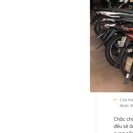
Cửa hà
được d
Chắc chắ
đều sẽ ấ