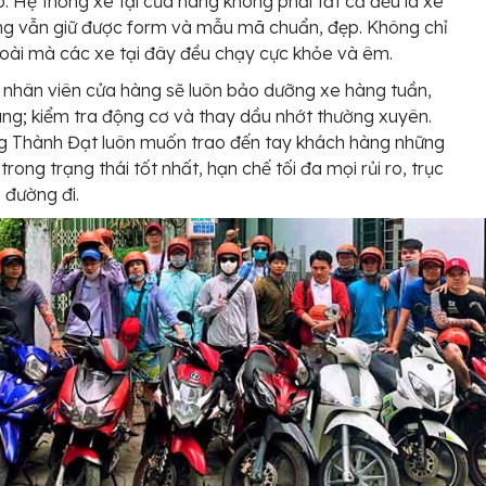
. Hệ thống xe tại cửa hàng không phải tất cả đều là xe
ng vẫn giữ được form và mẫu mã chuẩn, đẹp. Không chỉ
oài mà các xe tại đây đều chạy cực khỏe và êm.
 nhân viên cửa hàng sẽ luôn bảo dưỡng xe hàng tuần,
ng; kiểm tra động cơ và thay dầu nhớt thường xuyên.
g Thành Đạt luôn muốn trao đến tay khách hàng những
trong trạng thái tốt nhất, hạn chế tối đa mọi rủi ro, trục
n đường đi.