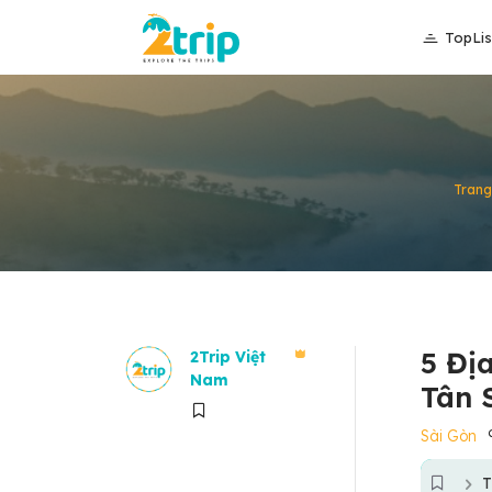
TopLis
Trang
5 Đị
2Trip Việt
Nam
Tân 
Sài Gòn
T