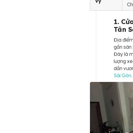
Vy
Ch
1. Cử
Tân S
Địa điểm
gần sân 
Đây là m
lượng xe
dần vươn
Sài Gòn.