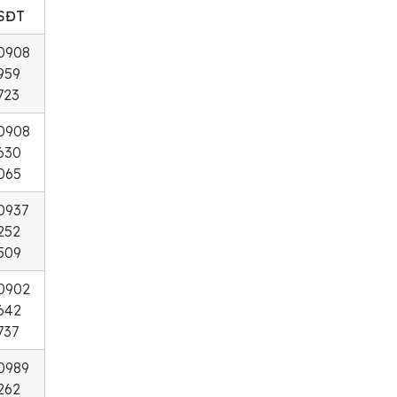
SĐT
0908
959
723
0908
630
065
0937
252
509
0902
642
737
0989
262