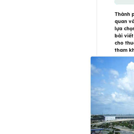
Thành p
quan và 
lựa chọ
bài viế
cho thu
tham k