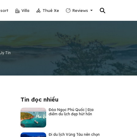
⚲
sort
Villa
Thuê Xe
Reviews
Uy Tín
Tin đọc nhiều
Đảo Ngọc Phú Quốc | Địa
điểm du lịch đẹp hút hồn
Đi du lịch Vũng Tàu nên chọn