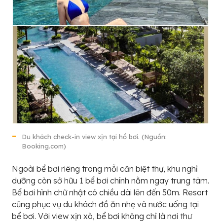
Du khách check-in view xịn tại hồ bơi. (Nguồn:
Booking.com)
Ngoài bể bơi riêng trong mỗi căn biệt thự, khu nghỉ
dưỡng còn sở hữu 1 bể bơi chính nằm ngay trung tâm.
Bể bơi hình chữ nhật có chiều dài lên đến 50m. Resort
cũng phục vụ du khách đồ ăn nhẹ và nước uống tại
bể bơi. Với view xịn xò, bể bơi không chỉ là nơi thư