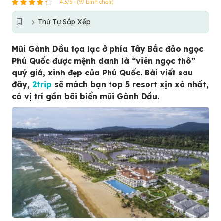
4.3/5 - (97 bình chọn)
Thứ Tự Sắp Xếp
Mũi Gành Dầu tọa lạc ở phía Tây Bắc đảo ngọc
Phú Quốc được mệnh danh là “viên ngọc thô”
quý giá, xinh đẹp của Phú Quốc. Bài viết sau
đây,
2trip
sẽ mách bạn top 5 resort xịn xò nhất,
có vị trí gần bãi biển mũi Gành Dầu.