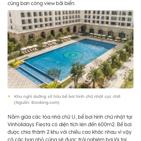
cùng ban công view bãi biển.
Khu nghỉ dưỡng sở hữu bể bơi hình chữ nhật cực chill.
(Nguồn: Booking.com)
Nằm giữa các tòa nhà chữ U, bể bơi hình chữ nhật tại
Vinholidays Fiesta có diện tích lên đến 600m2. Bể bơi
được chia thành 2 khu với chiều cao khác nhau vì vậy
cả các bạn nhỏ cũng sẽ được trải nghiệm bơi lội tại