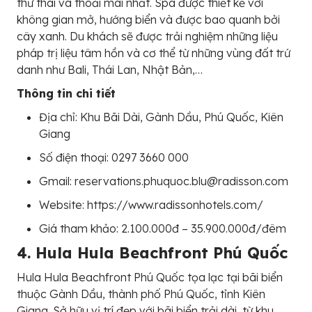
thư thái và thoải mái nhất. Spa được thiết kế với
không gian mở, hướng biển và được bao quanh bởi
cây xanh. Du khách sẽ được trải nghiệm những liệu
pháp trị liệu tâm hồn và cơ thể từ những vùng đất trứ
danh như Bali, Thái Lan, Nhật Bản,…
Thông tin chi tiết
Địa chỉ: Khu Bãi Dài, Gành Dầu, Phú Quốc, Kiên
Giang
Số điện thoại: 0297 3660 000
Gmail: reservations.phuquoc.blu@radisson.com
Website: https://www.radissonhotels.com/
Giá tham khảo: 2.100.000đ – 35.900.000đ/đêm
4. Hula Hula Beachfront Phú Quốc
Hula Hula Beachfront Phú Quốc tọa lạc tại bãi biển
thuộc Gành Dầu, thành phố Phú Quốc, tỉnh Kiên
Giang. Sở hữu vị trí đẹp với bãi biển trải dài, từ khu