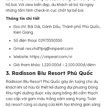
hồ bơi. Với view biển đẹp, du khách sẽ bỏ túi ngay
những tấm hình check-in cực chất tại bể bơi.
Thông tin chi tiết
Địa chỉ: Bãi Dài, Gành Dầu, Thành phố Phú Quốc,
Kiên Giang.
Số điện thoại: 02973550550
Gmail: res.vhdftpq@vinpearl.com
Website: https://vinpearl.com/vi
Giá tham khảo: 1.220.000đ – 2.100.000đ/đêm
3. Radisson Blu Resort Phú Quốc
Radisson Blu Resort Phú Quốc gây ấn tượng cho du
khách khi sở hữu lối thiết kế đương đại phương Đông.
Khu nghỉ dưỡng được xây dựng bằng đá cẩm thạch
cao cấp với gam màu trắng xám sang trọng. Toàn
bộ resort cũng sử dụng cửa kính tạo không gian sáng