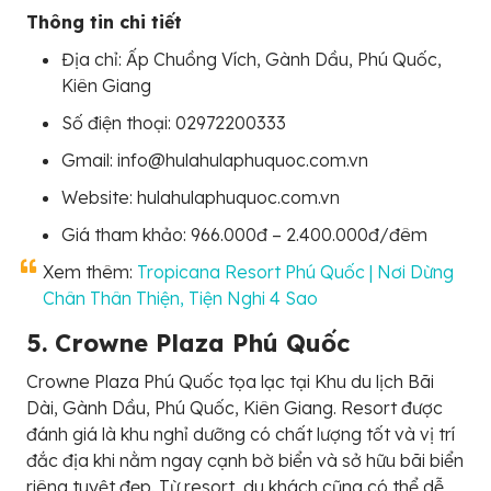
Thông tin chi tiết
Địa chỉ: Ấp Chuồng Vích, Gành Dầu, Phú Quốc,
Kiên Giang
Số điện thoại: 02972200333
Gmail: info@hulahulaphuquoc.com.vn
Website: hulahulaphuquoc.com.vn
Giá tham khảo: 966.000đ – 2.400.000đ/đêm
Xem thêm:
Tropicana Resort Phú Quốc | Nơi Dừng
Chân Thân Thiện, Tiện Nghi 4 Sao
5. Crowne Plaza Phú Quốc
Crowne Plaza Phú Quốc tọa lạc tại Khu du lịch Bãi
Dài, Gành Dầu, Phú Quốc, Kiên Giang. Resort được
đánh giá là khu nghỉ dưỡng có chất lượng tốt và vị trí
đắc địa khi nằm ngay cạnh bờ biển và sở hữu bãi biển
riêng tuyệt đẹp. Từ resort, du khách cũng có thể dễ