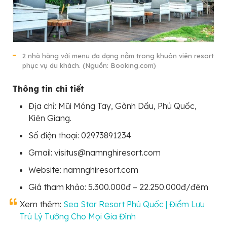
2 nhà hàng với menu đa dạng nằm trong khuôn viên resort
phục vụ du khách. (Nguồn: Booking.com)
Thông tin chi tiết
Địa chỉ: Mũi Móng Tay, Gành Dầu, Phú Quốc,
Kiên Giang.
Số điện thoại: 02973891234
Gmail: visitus@namnghiresort.com
Website: namnghiresort.com
Giá tham khảo: 5.300.000đ – 22.250.000đ/đêm
Xem thêm:
Sea Star Resort Phú Quốc | Điểm Lưu
Trú Lý Tưởng Cho Mọi Gia Đình