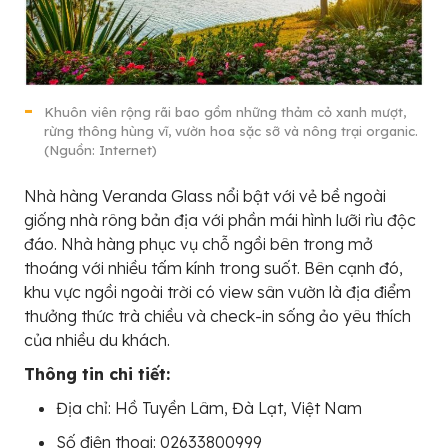
Khuôn viên rộng rãi bao gồm những thảm cỏ xanh mượt,
rừng thông hùng vĩ, vườn hoa sặc sỡ và nông trại organic.
(Nguồn: Internet)
Nhà hàng Veranda Glass nổi bật với vẻ bề ngoài
giống nhà rông bản địa với phần mái hình lưỡi rìu độc
đáo. Nhà hàng phục vụ chỗ ngồi bên trong mở
thoáng với nhiều tấm kính trong suốt. Bên cạnh đó,
khu vực ngồi ngoài trời có view sân vườn là địa điểm
thưởng thức trà chiều và check-in sống ảo yêu thích
của nhiều du khách.
Thông tin chi tiết:
Địa chỉ: Hồ Tuyền Lâm, Đà Lạt, Việt Nam
Số điện thoại: 02633800999