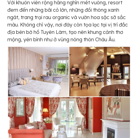
Với khuôn viên rộng hàng nghìn mét vuông, resort
đem đến những bãi cỏ lớn, những đồi thông xanh
ngát, trang trại rau organic và vườn hoa sặc sỡ sắc
màu. Không chỉ vậy, nơi đây còn tọa lạc tại vị trí đắc
địa bên bờ hồ Tuyên Lâm, tạo nên khung cảnh thơ
mộng, yên bình như ở vùng nông thôn Châu Âu.