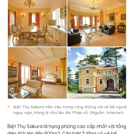
Biệt Thự Sakura nằm sâu trong rừng thông với vẻ bề ngoài
nguy nga, tráng lệ như lâu đài Pháp cổ. (Nguồn: Internet)
Biệt Thự Sakura là hạng phòng cao cấp nhất với tổng
diện tích lên đến 900m2. Căn biệt 3 tầng có vẻ bề