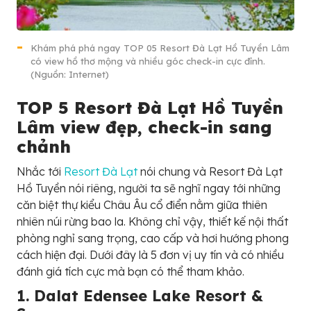
Khám phá phá ngay TOP 05 Resort Đà Lạt Hồ Tuyền Lâm
có view hồ thơ mộng và nhiều góc check-in cực đỉnh.
(Nguồn: Internet)
TOP 5 Resort Đà Lạt Hồ Tuyền
Lâm view đẹp, check-in sang
chảnh
Nhắc tới
Resort Đà Lạt
nói chung và Resort Đà Lạt
Hồ Tuyền nói riêng, người ta sẽ nghĩ ngay tới những
căn biệt thự kiểu Châu Âu cổ điển nằm giữa thiên
nhiên núi rừng bao la. Không chỉ vậy, thiết kế nội thất
phòng nghỉ sang trọng, cao cấp và hơi hướng phong
cách hiện đại. Dưới đây là 5 đơn vị uy tín và có nhiều
đánh giá tích cực mà bạn có thể tham khảo.
1. Dalat Edensee Lake Resort &