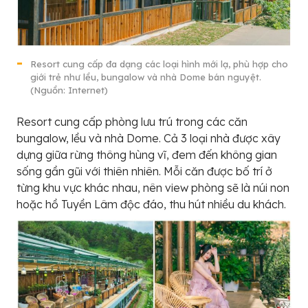
Resort cung cấp đa dạng các loại hình mới lạ, phù hợp cho
giới trẻ như lều, bungalow và nhà Dome bán nguyệt.
(Nguồn: Internet)
Resort cung cấp phòng lưu trú trong các căn
bungalow, lều và nhà Dome. Cả 3 loại nhà được xây
dựng giữa rừng thông hùng vĩ, đem đến không gian
sống gần gũi với thiên nhiên. Mỗi căn được bố trí ở
từng khu vực khác nhau, nên view phòng sẽ là núi non
hoặc hồ Tuyền Lâm độc đáo, thu hút nhiều du khách.