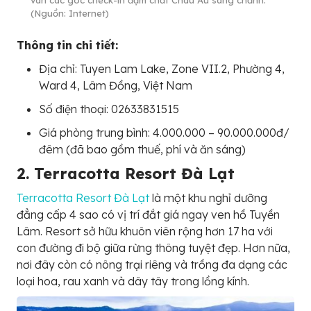
vàn các góc check-in đậm chất Châu Âu sang chảnh.
(Nguồn: Internet)
Thông tin chi tiết:
Địa chỉ: Tuyen Lam Lake, Zone VII.2, Phường 4,
Ward 4, Lâm Đồng, Việt Nam
Số điện thoại: 02633831515
Giá phòng trung bình: 4.000.000 – 90.000.000đ/
đêm (đã bao gồm thuế, phí và ăn sáng)
2. Terracotta Resort Đà Lạt
Terracotta Resort Đà Lạt
là một khu nghỉ dưỡng
đẳng cấp 4 sao có vị trí đắt giá ngay ven hồ Tuyền
Lâm. Resort sở hữu khuôn viên rộng hơn 17 ha với
con đường đi bộ giữa rừng thông tuyệt đẹp. Hơn nữa,
nơi đây còn có nông trại riêng và trồng đa dạng các
loại hoa, rau xanh và dây tây trong lồng kính.