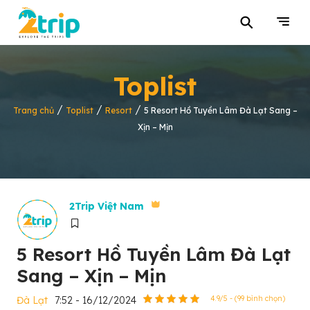
⚲
Toplist
/
/
/
Trang chủ
Toplist
Resort
5 Resort Hồ Tuyền Lâm Đà Lạt Sang –
Xịn – Mịn
2Trip Việt Nam
5 Resort Hồ Tuyền Lâm Đà Lạt
Sang – Xịn – Mịn
Đà Lạt
7:52 - 16/12/2024
4.9/5 - (99 bình chọn)