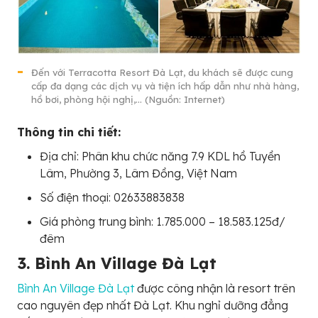
Đến với Terracotta Resort Đà Lạt, du khách sẽ được cung
cấp đa dạng các dịch vụ và tiện ích hấp dẫn như nhà hàng,
hồ bơi, phòng hội nghị,… (Nguồn: Internet)
Thông tin chi tiết:
Địa chỉ: Phân khu chức năng 7.9 KDL hồ Tuyền
Lâm, Phường 3, Lâm Đồng, Việt Nam
Số điện thoại: 02633883838
Giá phòng trung bình: 1.785.000 – 18.583.125đ/
đêm
3. Bình An Village Đà Lạt
Bình An Village Đà Lạt
được công nhận là resort trên
cao nguyên đẹp nhất Đà Lạt. Khu nghỉ dưỡng đẳng