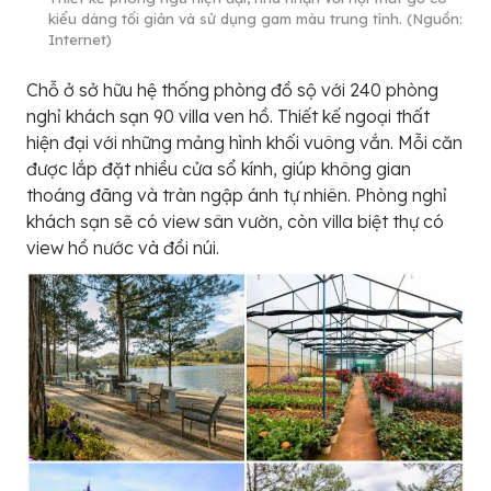
kiểu dáng tối giản và sử dụng gam màu trung tính. (Nguồn:
Internet)
Chỗ ở sở hữu hệ thống phòng đồ sộ với 240 phòng
nghỉ khách sạn 90 villa ven hồ. Thiết kế ngoại thất
hiện đại với những mảng hình khối vuông vắn. Mỗi căn
được lắp đặt nhiều cửa sổ kính, giúp không gian
thoáng đãng và tràn ngập ánh tự nhiên. Phòng nghỉ
khách sạn sẽ có view sân vườn, còn villa biệt thự có
view hồ nước và đồi núi.