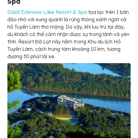
Spa
Dalat Edensee Lake Resort & Spa
tọa lạc trên 1 bán
đảo nhỏ với xung quanh là rừng thông xanh ngát và
hồ Tuyền Lâm thơ mộng. Do vậy, khi lưu trú tại đây,
du khách có thể cảm nhận được sự trong lành và yên
tĩnh. Resort Đà Lạt này nằm trong Khu du lịch Hồ
Tuyền Lâm, cách trung tâm khoảng 10 km, tương
đương 30 phút lái xe.