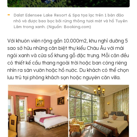
Dalat Edensee Lake Resort & Spa tọa lạc trên 1 bán đảo
nhỏ và được bao bọc bởi rừng thông tươi mát và hồ Tuyên
Lâm trong xanh. (Nguồn: Booking.com)
Với khuôn viên rộng gần 10.000m2, khu nghỉ dưỡng 5
sao sở hữu những căn biệt thự kiểu Châu Âu với mái
ngói xanh và cửa sổ khung gỗ đặc trưng. Mỗi căn đều
có thiết kế cầu thang ngoài trời hoặc ban công riêng
nhìn ra sân vườn hoặc hồ nước. Du khách có thể chọn
lưu trú tại phòng khách sạn hoặc nguyên căn villa.