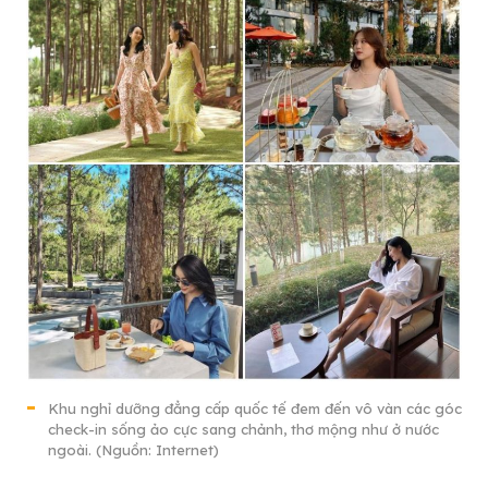
Khu nghỉ dưỡng đẳng cấp quốc tế đem đến vô vàn các góc
check-in sống ảo cực sang chảnh, thơ mộng như ở nước
ngoài. (Nguồn: Internet)