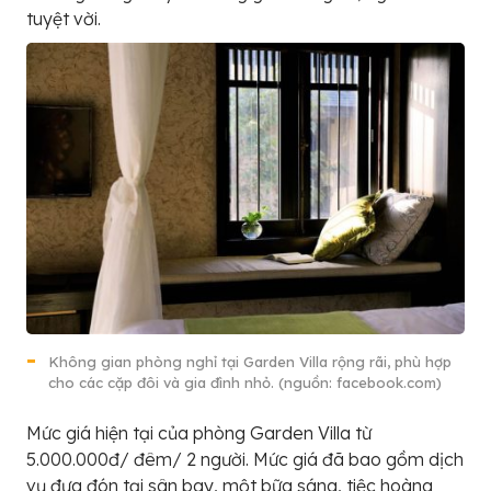
tuyệt vời.
Không gian phòng nghỉ tại Garden Villa rộng rãi, phù hợp
cho các cặp đôi và gia đình nhỏ. (nguồn: facebook.com)
Mức giá hiện tại của phòng Garden Villa từ
5.000.000đ/ đêm/ 2 người. Mức giá đã bao gồm dịch
vụ đưa đón tại sân bay, một bữa sáng, tiệc hoàng