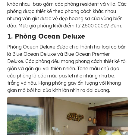
khác nhau, bao gồm các phòng resident và villa. Các
phòng được thiết kế theo phong cách khác nhau
nhưng vẫn giữ được vẻ đẹp hoang sơ cùa vùng biển
đảo. Mức giá phòng khởi điểm từ 2.500.000đ/ đêm.
1. Phòng Ocean Deluxe
Phòng Ocean Deluxe được chia thành hai loại cơ bản
là Blue Ocean Deluxe và Blue Ocean Premier
Deluxe. Các phòng đều mang phong cách thiết kế tối
giản và gần gũi với thiên nhiên. Tone màu chủ đạo
của phòng là các màu pastel nhẹ nhàng như be,
trắng và nâu. Hạng phòng gây ấn tượng với không
gian mở bởi hai cửa kính lớn nhìn ra đại dương.