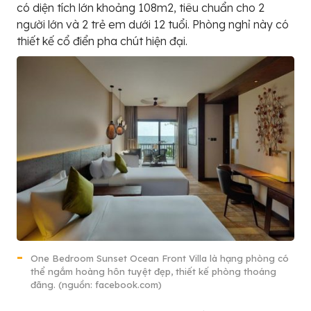
có diện tích lớn khoảng 108m2, tiêu chuẩn cho 2
người lớn và 2 trẻ em dưới 12 tuổi. Phòng nghỉ này có
thiết kế cổ điển pha chút hiện đại.
One Bedroom Sunset Ocean Front Villa là hạng phòng có
thể ngắm hoàng hôn tuyệt đẹp, thiết kế phòng thoáng
đãng. (nguồn: facebook.com)