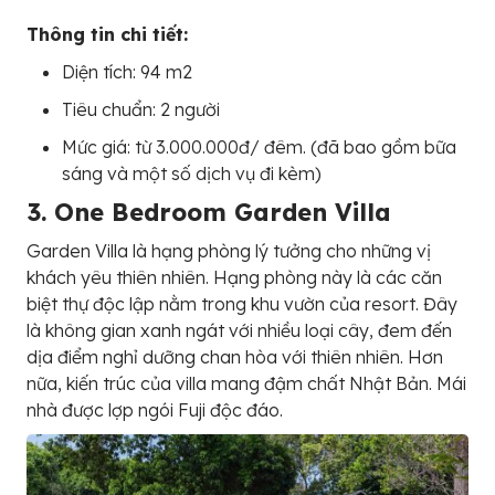
Thông tin chi tiết:
Diện tích: 94 m2
Tiêu chuẩn: 2 người
Mức giá: từ 3.000.000đ/ đêm. (đã bao gồm bữa
sáng và một số dịch vụ đi kèm)
3. One Bedroom Garden Villa
Garden Villa là hạng phòng lý tưởng cho những vị
khách yêu thiên nhiên. Hạng phòng này là các căn
biệt thự độc lập nằm trong khu vườn của resort. Đây
là không gian xanh ngát với nhiều loại cây, đem đến
dịa điểm nghỉ dưỡng chan hòa với thiên nhiên. Hơn
nữa, kiến trúc của villa mang đậm chất Nhật Bản. Mái
nhà được lợp ngói Fuji độc đáo.