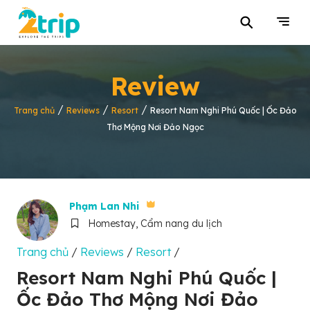
⚲
Review
/
/
/
Trang chủ
Reviews
Resort
Resort Nam Nghi Phú Quốc | Ốc Đảo
Thơ Mộng Nơi Đảo Ngọc
Phạm Lan Nhi
Homestay, Cẩm nang du lịch
Trang chủ
/
Reviews
/
Resort
/
Resort Nam Nghi Phú Quốc |
Ốc Đảo Thơ Mộng Nơi Đảo