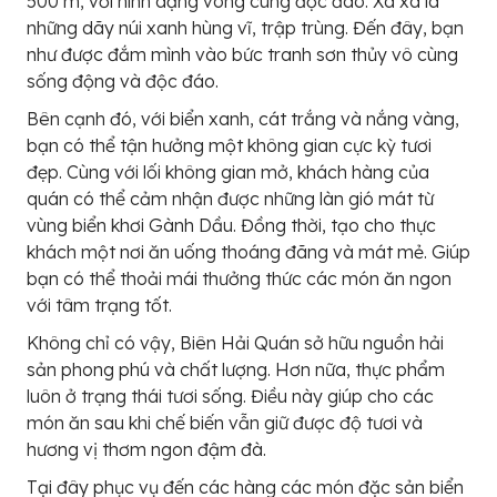
500 m, với hình dạng vòng cung độc đáo. Xa xa là
những dãy núi xanh hùng vĩ, trập trùng. Đến đây, bạn
như được đắm mình vào bức tranh sơn thủy vô cùng
sống động và độc đáo.
Bên cạnh đó, với biển xanh, cát trắng và nắng vàng,
bạn có thể tận hưởng một không gian cực kỳ tươi
đẹp. Cùng với lối không gian mở, khách hàng của
quán có thể cảm nhận được những làn gió mát từ
vùng biển khơi Gành Dầu. Đồng thời, tạo cho thực
khách một nơi ăn uống thoáng đãng và mát mẻ. Giúp
bạn có thể thoải mái thưởng thức các món ăn ngon
với tâm trạng tốt.
Không chỉ có vậy, Biên Hải Quán sở hữu nguồn hải
sản phong phú và chất lượng. Hơn nữa, thực phẩm
luôn ở trạng thái tươi sống. Điều này giúp cho các
món ăn sau khi chế biến vẫn giữ được độ tươi và
hương vị thơm ngon đậm đà.
Tại đây phục vụ đến các hàng các món đặc sản biển