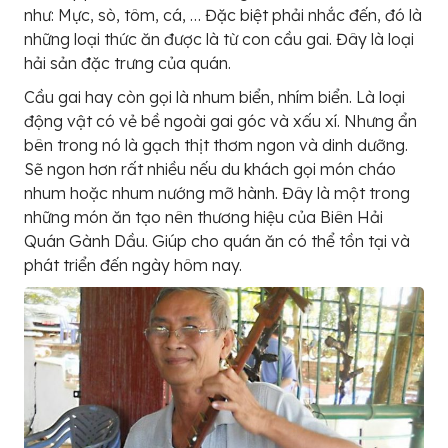
như: Mực, sò, tôm, cá, … Đặc biệt phải nhắc đến, đó là
những loại thức ăn được là từ con cầu gai. Đây là loại
hải sản đặc trưng của quán.
Cầu gai hay còn gọi là nhum biển, nhím biển. Là loại
động vật có vẻ bề ngoài gai góc và xấu xí. Nhưng ẩn
bên trong nó là gạch thịt thơm ngon và dinh dưỡng.
Sẽ ngon hơn rất nhiều nếu du khách gọi món cháo
nhum hoặc nhum nướng mỡ hành. Đây là một trong
những món ăn tạo nên thương hiệu của Biên Hải
Quán Gành Dầu. Giúp cho quán ăn có thể tồn tại và
phát triển đến ngày hôm nay.