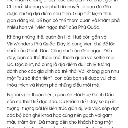
Chỉ mất khoảng vài phút di chuyển là bạn đã đến
được những địa điểm nêu trên. Giúp tiết kiệm thời
gian đáng kể, để bạn có thể tham quan và khám phá
nhiều hơn về “viên ngọc thô” của Phú Quốc.
Không những thế, quán ăn Hải Huệ còn gần với
VinWonders Phú Quốc. Đây là công viên chủ đề lớn
nhất của Gành Dầu. Cũng như của đảo ngọc. Đến
đây, bạn có thể thoải mái tham quan và selfie mọi
lúc. Đặc biệt, nó cũng là địa điểm du lịch lý tưởng
dành cho các gia đình có trẻ nhỏ. Với không gian như
một “xứ sở thần tiên”, con của bạn sẽ được vui chơi
thỏa thích và khám phá những điều mới mẻ.
Ngoài vị trí thuận tiện, quán ăn Hải Huệ Gành Dầu
còn có thiết kế độc đáo. Du khách đến đây sẽ bị ấn
tượng tượng bởi lối kiến trúc giản dị. Với việc sắp đặt
các bộ bàn ghế khoa học cùng nền gạch với gam
màu trầm ấm. Đã mang đến cho khách hàng một