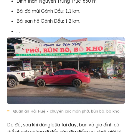
Đình thần Nguyễn Trung Trực: 650 m.
Bãi đá mũi Gành Dầu: 1,1 km.
Bãi san hô Gành Dầu: 1,2 km.
…
Quán ăn Hải Huệ – chuyên các món phở, bún bò, bò kho.
Do đó, sau khi dùng bữa tại đây, bạn và gia đình có
thể nhanh chóng đi đến các địa điểm vui chơi, giải trí.