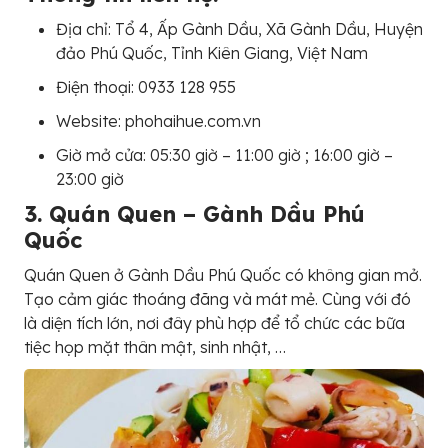
Địa chỉ: Tổ 4, Ấp Gành Dầu, Xã Gành Dầu, Huyện
đảo Phú Quốc, Tỉnh Kiên Giang, Việt Nam
Điện thoại: 0933 128 955
Website: phohaihue.com.vn
Giờ mở cửa: 05:30 giờ – 11:00 giờ ; 16:00 giờ –
23:00 giờ
3. Quán Quen – Gành Dầu Phú
Quốc
Quán Quen ở Gành Dầu Phú Quốc có không gian mở.
Tạo cảm giác thoáng đãng và mát mẻ. Cùng với đó
là diện tích lớn, nơi đây phù hợp để tổ chức các bữa
tiệc họp mặt thân mật, sinh nhật, …