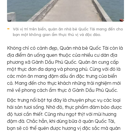
Với vị trí trên biển, quán ăn nhà bè Quốc Tài mang đến cho
bạn một không gian ẩm thực thú vị và độc đáo.
Không chỉ có cảnh đẹp, Quán nhà bè Quốc Tài còn là
địa điểm ăn uống quen thuộc của nhiều cư dân địa
phương xã Gành Dầu Phú Quốc. Quán ăn cung cấp
một thực đơn đa dạng và phong phú. Cùng với đó là
các món ăn mang đậm dấu ấn đặc trưng của biển
cả. Mang đến cho thực khách những trải nghiệm mới
mẻ về phong cách ẩm thực ở Gành Dầu Phú Quốc.
Đặc trưng nổi bật tại đây là chuyên phục vụ các loại
hải sản tươi sống. Nhờ đó, thực phẩm đảm bảo được
độ tươi cần thiết. Cũng như ngọt thịt với mùi hương
đậm đà. Chắc hẳn, khi dùng bữa ở quán Quốc Tài,
bạn sẽ có thể quên được hương vị đặc sắc mà quán