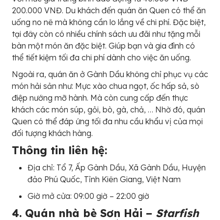
200.000 VNĐ. Du khách đến quán ăn Quen có thể ăn
uống no nê mà không cần lo lắng về chi phí. Đặc biệt,
tại đây còn có nhiều chính sách ưu đãi như tặng mỗi
bàn một món ăn đặc biệt. Giúp bạn và gia đình có
thể tiết kiệm tối đa chi phí dành cho việc ăn uống.
Ngoài ra, quán ăn ở Gành Dầu không chỉ phục vụ các
món hải sản như: Mực xào chua ngọt, ốc hấp sả, sò
điệp nướng mỡ hành. Mà còn cung cấp đến thực
khách các món súp, gỏi, bò, gà, chả, … Nhờ đó, quán
Quen có thể đáp ứng tối đa nhu cầu khẩu vị của mọi
đối tượng khách hàng.
Thông tin liên hệ:
Địa chỉ: Tổ 7, Ấp Gành Dầu, Xã Gành Dầu, Huyện
đảo Phú Quốc, Tỉnh Kiên Giang, Việt Nam
Giờ mở cửa: 09:00 giờ – 22:00 giờ
4. Quán nhà bè Sơn Hải –
Starfish