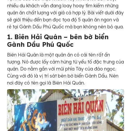
nhiều du khách vẫn đang loay hoay tìm kiếm những
quán ăn chất lượng với giá cả hợp lý. Bài viết dưới đây
sẽ giới thiệu đến bạn đọc tọa độ 5 quán ăn ngon và
rẻ tại Gành Dầu Phú Quốc mà bạn không nên bỏ qua.
1. Biên Hải Quán – bên bờ biển
Gành Dầu Phú Quốc
Biên Hải Quán là một quán ăn có cái tên rất ấn
tượng. Nó được lấy cảm hứng từ yếu tố đặc trưng của
quán. Do nằm gần với mũi phía Tây của đảo ngọc.
Cùng với đó là vị trí sát bên bờ biển Gành Dầu. Nên
nơi đây có tên gọi là Biên Hải Quán.