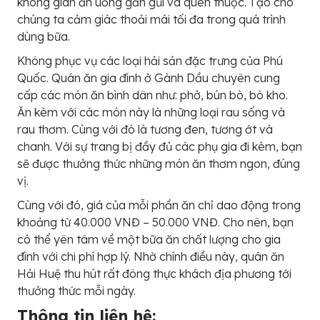
không gian ăn uống gần gũi và quen thuộc. Tạo cho
chúng ta cảm giác thoải mái tối đa trong quá trình
dùng bữa.
Không phục vụ các loại hải sản đặc trưng của Phú
Quốc. Quán ăn gia đình ở Gành Dầu chuyên cung
cấp các món ăn bình dân như: phở, bún bò, bò kho.
Ăn kèm với các món này là những loại rau sống và
rau thơm. Cùng với đó là tương đen, tương ớt và
chanh. Với sự trang bị đầy đủ các phụ gia đi kèm, bạn
sẽ được thưởng thức những món ăn thơm ngon, đúng
vị.
Cùng với đó, giá của mỗi phần ăn chỉ dao động trong
khoảng từ 40.000 VNĐ – 50.000 VNĐ. Cho nên, bạn
có thể yên tâm về một bữa ăn chất lượng cho gia
đình với chi phí hợp lý. Nhờ chính điều này, quán ăn
Hải Huệ thu hút rất đông thực khách địa phương tới
thưởng thức mỗi ngày.
Thông tin liên hệ: