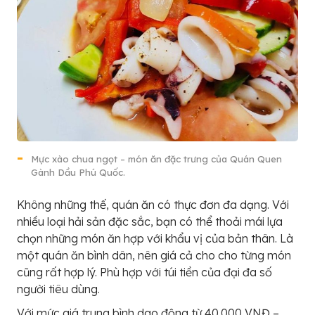
Mực xào chua ngọt – món ăn đặc trưng của Quán Quen
Gành Dầu Phú Quốc.
Không những thế, quán ăn có thực đơn đa dạng. Với
nhiều loại hải sản đặc sắc, bạn có thể thoải mái lựa
chọn những món ăn hợp với khẩu vị của bản thân. Là
một quán ăn bình dân, nên giá cả cho cho từng món
cũng rất hợp lý. Phù hợp với túi tiền của đại đa số
người tiêu dùng.
Với mức giá trung bình dao động từ 40.000 VNĐ –