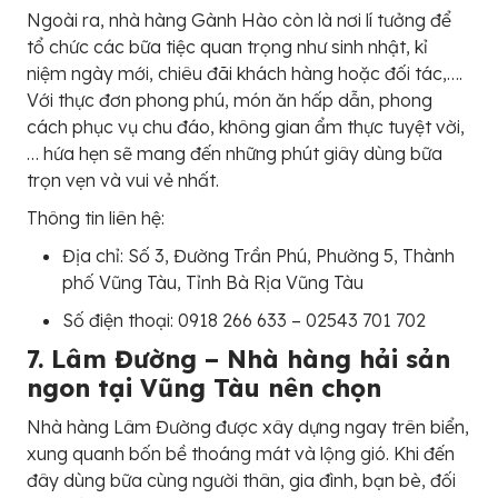
Ngoài ra, nhà hàng Gành Hào còn là nơi lí tưởng để
tổ chức các bữa tiệc quan trọng như sinh nhật, kỉ
niệm ngày mới, chiêu đãi khách hàng hoặc đối tác,….
Với thực đơn phong phú, món ăn hấp dẫn, phong
cách phục vụ chu đáo, không gian ẩm thực tuyệt vời,
… hứa hẹn sẽ mang đến những phút giây dùng bữa
trọn vẹn và vui vẻ nhất.
Thông tin liên hệ:
Địa chỉ: Số 3, Đường Trần Phú, Phường 5, Thành
phố Vũng Tàu, Tỉnh Bà Rịa Vũng Tàu
Số điện thoại: 0918 266 633 – 02543 701 702
7. Lâm Đường – Nhà hàng hải sản
ngon tại Vũng Tàu nên chọn
Nhà hàng Lâm Đường được xây dựng ngay trên biển,
xung quanh bốn bề thoáng mát và lộng gió. Khi đến
đây dùng bữa cùng người thân, gia đình, bạn bè, đối