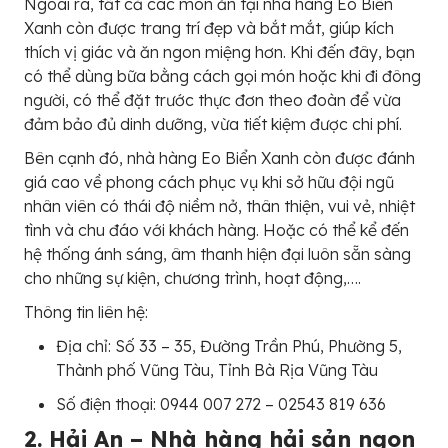
Ngoài ra, tất cả các món ăn tại nhà hàng Eo Biển
Xanh còn được trang trí đẹp và bắt mắt, giúp kích
thích vị giác và ăn ngon miệng hơn. Khi đến đây, bạn
có thể dùng bữa bằng cách gọi món hoặc khi đi đông
người, có thể đặt trước thực đơn theo đoàn để vừa
đảm bảo đủ dinh dưỡng, vừa tiết kiệm được chi phí.
Bên cạnh đó, nhà hàng Eo Biển Xanh còn được đánh
giá cao về phong cách phục vụ khi sở hữu đội ngũ
nhân viên có thái độ niềm nở, thân thiện, vui vẻ, nhiệt
tình và chu đáo với khách hàng. Hoặc có thể kể đến
hệ thống ánh sáng, âm thanh hiện đại luôn sẵn sàng
cho những sự kiện, chương trình, hoạt động,….
Thông tin liên hệ:
Địa chỉ: Số 33 – 35, Đường Trần Phú, Phường 5,
Thành phố Vũng Tàu, Tỉnh Bà Rịa Vũng Tàu
Số điện thoại: 0944 007 272 – 02543 819 636
2. Hải An – Nhà hàng hải sản ngon