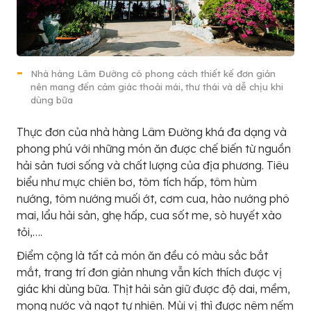
Nhà hàng Lâm Đường có phong cách thiết kế đơn giản
nên mang đến cảm giác thoải mái, thư thái và dễ chịu khi
dùng bữa
Thực đơn của nhà hàng Lâm Đường khá đa dạng và
phong phú với những món ăn được chế biến từ nguồn
hải sản tươi sống và chất lượng của địa phương. Tiêu
biểu như mực chiên bơ, tôm tích hấp, tôm hùm
nướng, tôm nướng muối ớt, cơm cua, hào nướng phô
mai, lẩu hải sản, ghẹ hấp, cua sốt me, sò huyết xào
tỏi,….
Điểm cộng là tất cả món ăn đều có màu sắc bắt
mắt, trang trí đơn giản nhưng vẫn kích thích được vị
giác khi dùng bữa. Thịt hải sản giữ được độ dai, mềm,
mọng nước và ngọt tự nhiên. Mùi vị thì được nêm nếm