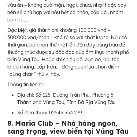
vừa ăn – không quá mặn, ngọt, chua, nhạt hoặc cay
nên sẽ phù hợp với hầu hết cá nhân, cặp đôi, nhóm
bạn bè,….
Đặc biệt, giá thành chỉ khoảng 100.000 vnđ –
300.000 vnđ/món – khá rẻ so với chất lượng. Nếu có
thời gian, bạn nên thử một lần đến đây dùng bữa để
thưởng thức được sự độc đáo của ẩm thực thành phố
biển Vũng Tàu. Hoặc khi chiêu đãi bạn bè, đối tác,
khách hàng, cấp trên,… đừng quên lựa chọn điểm
“dừng chân” thú vị này.
Thông tin liên hệ:
Địa chỉ: Số 125, Đường Trần Phú, Phường 5,
Thành phố Vũng Tàu, Tỉnh Bà Rịa Vũng Tàu
Số điện thoại: 02543 553 279
8. Maria Club – Nhà hàng ngon,
sang trọng, view biển tại Vũng Tàu