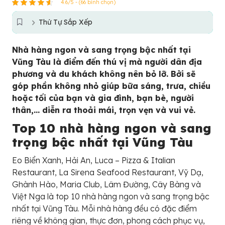
4.6/5 - (66 bình chọn)
Thứ Tự Sắp Xếp
Nhà hàng ngon và sang trọng bậc nhất tại
Vũng Tàu là điểm đến thú vị mà người dân địa
phương và du khách không nên bỏ lỡ. Bởi sẽ
góp phần không nhỏ giúp bữa sáng, trưa, chiều
hoặc tối của bạn và gia đình, bạn bè, người
thân,… diễn ra thoải mái, trọn vẹn và vui vẻ.
Top 10 nhà hàng ngon và sang
trọng bậc nhất tại Vũng Tàu
Eo Biển Xanh, Hải An, Luca – Pizza & Italian
Restaurant, La Sirena Seafood Restaurant, Vỹ Dạ,
Ghành Hào, Maria Club, Lâm Đường, Cây Bàng và
Việt Nga là top 10 nhà hàng ngon và sang trọng bậc
nhất tại Vũng Tàu. Mỗi nhà hàng đều có đặc điểm
riêng về không gian, thực đơn, phong cách phục vụ,