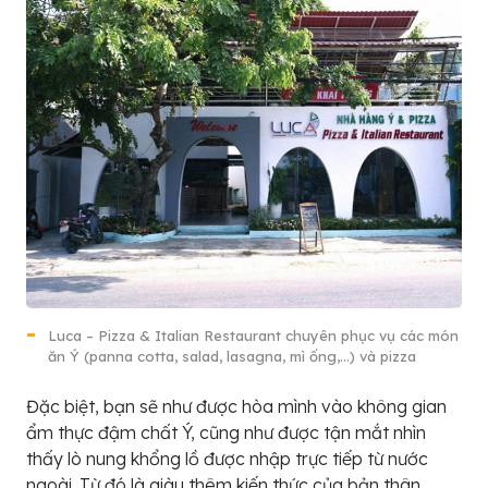
Luca – Pizza & Italian Restaurant chuyên phục vụ các món
ăn Ý (panna cotta, salad, lasagna, mì ống,…) và pizza
Đặc biệt, bạn sẽ như được hòa mình vào không gian
ẩm thực đậm chất Ý, cũng như được tận mắt nhìn
thấy lò nung khổng lồ được nhập trực tiếp từ nước
ngoài. Từ đó là giàu thêm kiến thức của bản thân,