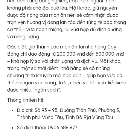
nên bạn cùng đồng nghiệp, cấp trên, người thân,…
không phải chờ đợi quá lâu. Mặt khác, giữ nguyên
được độ nóng của món ăn nên sẽ cảm nhận được
trọn vẹn hương vị đang lan tỏa đến từng tế bào trong
cơ thể – vừa ngon miệng, lại vừa nạp đủ dinh dưỡng
và năng lượng.
Đặc biệt, giá thành các món ăn tại nhà hàng Cây
Bàng chỉ dao động từ 200.000 vnđ đến 500.000 vnđ
– khá hợp lý so với chất lượng và dịch vụ. Mặt khác,
trong một số thời điểm, nhà hàng sẽ có những
chương trình khuyến mãi hấp dẫn – giúp bạn vừa có
thể ăn ngon vào sáng, trưa, chiều và tối, vừa tiết kiệm
được nhiều “ngân sách”.
Thông tin liên hệ:
Địa chỉ: Số 93 – 95, Đường Trần Phú, Phường 5,
Thành phố Vũng Tàu, Tỉnh Bà Rịa Vũng Tàu
Số điện thoại: 0906 688 877