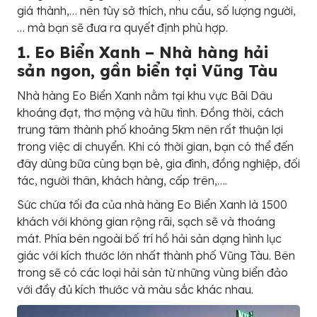
giá thành,… nên tùy sở thích, nhu cầu, số lượng người,
… mà bạn sẽ đưa ra quyết định phù hợp.
1. Eo Biển Xanh – Nhà hàng hải
sản ngon, gần biển tại Vũng Tàu
Nhà hàng Eo Biển Xanh nằm tại khu vực Bãi Dâu
khoáng đạt, thơ mộng và hữu tình. Đồng thời, cách
trung tâm thành phố khoảng 5km nên rất thuận lợi
trong việc di chuyển. Khi có thời gian, bạn có thể đến
đây dùng bữa cùng bạn bè, gia đình, đồng nghiệp, đối
tác, người thân, khách hàng, cấp trên,….
Sức chứa tối đa của nhà hàng Eo Biển Xanh là 1500
khách với không gian rộng rãi, sạch sẽ và thoáng
mát. Phía bên ngoài bố trí hồ hải sản dạng hình lục
giác với kích thước lớn nhất thành phố Vũng Tàu. Bên
trong sẽ có các loại hải sản từ những vùng biển đảo
với đầy đủ kích thước và màu sắc khác nhau.