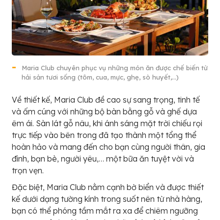
Maria Club chuyên phục vụ những món ăn được chế biến từ
hải sản tươi sống (tôm, cua, mực, ghẹ, sò huyết,…)
Về thiết kế, Maria Club đề cao sự sang trọng, tinh tế
và ấm cúng với những bộ bàn bằng gỗ và ghế dựa
êm ái. Sàn lát gỗ nâu, khi ánh sáng mặt trời chiếu rọi
trực tiếp vào bên trong đã tạo thành một tổng thể
hoàn hảo và mang đến cho bạn cùng người thân, gia
đình, bạn bè, người yêu,… một bữa ăn tuyệt vời và
trọn vẹn.
Đặc biệt, Maria Club nằm cạnh bờ biển và được thiết
kế dưới dạng tường kính trong suốt nên từ nhà hàng,
bạn có thể phóng tầm mắt ra xa để chiêm ngưỡng