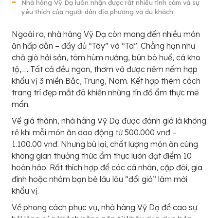
Nhà hàng Vỹ Dạ luôn nhận được rất nhiều tình cảm và sự
yêu thích của người dân địa phương và du khách
Ngoài ra, nhà hàng Vỹ Dạ còn mang đến nhiều món
ăn hấp dẫn – đầy đủ “Tây” và “Ta”. Chẳng hạn như
chả giò hải sản, tôm hùm nướng, bún bò huế, cá kho
tộ,…. Tất cả đều ngon, thơm và được nêm nếm hợp
khẩu vị 3 miền Bắc, Trung, Nam. Kết hợp thêm cách
trang trí đẹp mắt đã khiến những tín đồ ẩm thực mê
mẩn.
Về giá thành, nhà hàng Vỹ Dạ được đánh giá là không
rẻ khi mỗi món ăn dao động từ 500.000 vnđ –
1.100.00 vnđ. Nhưng bù lại, chất lượng món ăn cùng
không gian thưởng thức ẩm thực luôn đạt điểm 10
hoàn hảo. Rất thích hợp để các cá nhân, cặp đôi, gia
đình hoặc nhóm bạn bè lâu lâu “đổi gió” làm mới
khẩu vị.
Về phong cách phục vụ, nhà hàng Vỹ Dạ đề cao sự