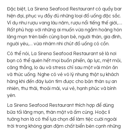
Đặc biệt, La Sirena Seafood Restaurant có quầy bar
hiện đại, phục vụ đầy đủ những loại đồ uống đặc sắc.
Ví dụ như rượu vang lâu năm, rượu nổi tiếng thế giới,….
Rất phù hợp với những ai muốn vừa ngắm hoàng hôn
lãng mạn trên biển cùng bạn bè, người thân, gia đình,
người yêu,… vừa nhâm nhi chút đồ uống có cồn.
Có thể nói, La Sirena Seafood Restaurant sẽ là nơi
bạn có thể quên hết mọi buồn phiền, áp lực, mệt mỏi,
căng thẳng, lo âu và stress chỉ sau một vài món ăn
và thức uống. Nghe có vẻ vô lý nhưng thật sự khách
hàng khi đến đây luôn tìm được cho bản thân sự an
nhiên, thư thái, thoải mái, vui vẻ, hạnh phúc và bình
yên.
La Sirena Seafood Restaurant thích hợp để dùng
bữa tối lãng mạn, thân mật và ấm cúng. Hoặc lí
tưởng hơn là có thể lựa chọn để làm tiệc cưới ngoài
trời trong không gian đậm chất biển bên cạnh những