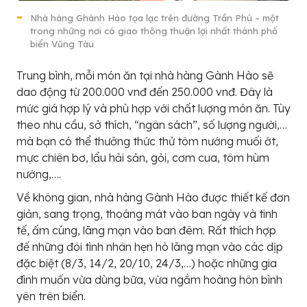
Nhà hàng Ghành Hào tọa lạc trên đường Trần Phú – một
trong những nơi có giao thông thuận lợi nhất thành phố
biển Vũng Tàu
Trung bình, mỗi món ăn tại nhà hàng Gành Hào sẽ
dao động từ 200.000 vnđ đến 250.000 vnđ. Đây là
mức giá hợp lý và phù hợp với chất lượng món ăn. Tùy
theo nhu cầu, sở thích, “ngân sách”, số lượng người,…
mà bạn có thể thưởng thức thử tôm nướng muối ớt,
mực chiên bơ, lẩu hải sản, gỏi, cơm cua, tôm hùm
nướng,….
Về không gian, nhà hàng Gành Hào được thiết kế đơn
giản, sang trọng, thoáng mát vào ban ngày và tinh
tế, ấm cúng, lãng mạn vào ban đêm. Rất thích hợp
đế những đôi tình nhân hẹn hò lãng mạn vào các dịp
đặc biệt (8/3, 14/2, 20/10, 24/3,…) hoặc những gia
đình muốn vừa dùng bữa, vừa ngắm hoàng hôn bình
yên trên biển.