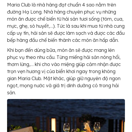
Maria Club là nhà hàng đạt chuẩn 4 sao nằm trên
đường Hạ Long. Nhà hàng chuyên phục vụ những
món ăn được chế biến từ hải sản tươi sống (tôm, cua,
mực, ghẹ, sò huyết,…). Tức là sau khi mua từ nhà cung
cấp uy tín, hải sản sẽ được làm sạch và được các đầu
bếp hàng đầu chế biến thành các món ăn hấp dẫn.
Khi bạn đến dùng bữa, món ăn sẽ được mang lên
phục vụ theo nhu cầu. Từng miếng hải sản nóng hổi,
thơm lừng,… khi cho vào miệng giúp cảm nhận được
trọn vẹn hương vị của biển khơi ngay trong không
gian Maria Club. Mặt khác, giúp giữ nguyên độ ngon
ngọt, mọng nước và giá trị dinh dưỡng có trong hải
sản.