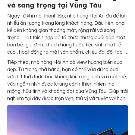
và sang trọng tại Vũng Tàu
Ngay từ khi mới thành lập, nhà hàng Hải An đã để lại
nhiều ấn tượng trong lòng khách hàng. Đầu tiên, phải
kể đến không gian thoáng mát, rộng rãi và sang
trọng – rất thích hợp để tổ chức những buổi gặp mặt
bạn bè, gia đình, khách hàng hoặc tiệc sinh nhật, lễ
cưới, hoạt động ra mắt sản phẩm, chiêu đãi đối tác,….
Tiếp theo, nhà hàng Hải An có view hướng biển cực
đẹp. Từ trong nhà hàng, bạn có thể vừa dùng bữa,
vừa hít thở được bầu không khí trong lành và mát mẻ,
vừa ngắm nhìn được khung cảnh thiên nhiên thơ
mộng, hữu tình và khoáng đạt của Vũng Tàu. Giúp trải
nghiệm tại đây được trọn vẹn, thú vị và tuyệt vời hơn.