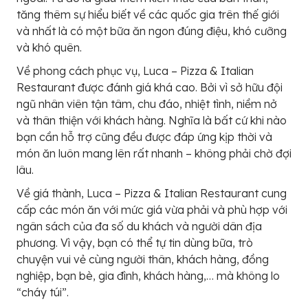
tăng thêm sự hiểu biết về các quốc gia trên thế giới
và nhất là có một bữa ăn ngon đúng điệu, khó cưỡng
và khó quên.
Về phong cách phục vụ, Luca – Pizza & Italian
Restaurant được đánh giá khá cao. Bởi vì sở hữu đội
ngũ nhân viên tận tâm, chu đáo, nhiệt tình, niềm nở
và thân thiện với khách hàng. Nghĩa là bất cứ khi nào
bạn cần hỗ trợ cũng đều được đáp ứng kịp thời và
món ăn luôn mang lên rất nhanh – không phải chờ đợi
lâu.
Về giá thành, Luca – Pizza & Italian Restaurant cung
cấp các món ăn với mức giá vừa phải và phù hợp với
ngân sách của đa số du khách và người dân địa
phương. Vì vậy, bạn có thể tự tin dùng bữa, trò
chuyện vui vẻ cùng người thân, khách hàng, đồng
nghiệp, bạn bè, gia đình, khách hàng,… mà không lo
“cháy túi”.