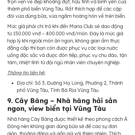
trọn vẹn vẻ đẹp khoáng đạt, hữu tình và bình yên của
thành phố biển Vũng Tàu. Rất thích hợp để các cặp
đôi vừa dùng bữa, vừa ngắm hoàng hôn về trên biển.
Mức giá phải chi trả khi đến Maria Club sẽ dao động
từ 150.000 vnđ – 400.000 vnđ/món. Đây là mức giá
hợp lý khi ngoài món ăn ngon, không gian ẩm thực
đẳng cấp thì bạn còn được phục vụ các loại nước
uống đặc sắc và được đón tiếp, phục vụ chu đáo, tận
tâm, nhiệt tình từ đội ngũ nhân viên chuyên nghiệp.
Thông tin liên hệ:
Địa chỉ: Số 3, Đường Hạ Long, Phường 2, Thành
phố Vũng Tàu, Tỉnh Bà Rịa Vũng Tàu
9. Cây Bàng – Nhà hàng hải sản
ngon, view biển tại Vũng Tàu
Nhà hàng Cây Bàng được thiết kế theo phong cách Á
Đông nên không gian dùng bữa sẽ đề cao sự đơn
giản, thoáng đãng và gần gũi với thiên nhiên. Thích