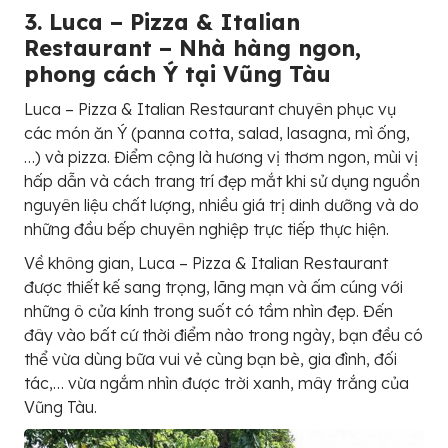
3. Luca – Pizza & Italian
Restaurant – Nhà hàng ngon,
phong cách Ý tại Vũng Tàu
Luca – Pizza & Italian Restaurant chuyên phục vụ
các món ăn Ý (panna cotta, salad, lasagna, mì ống,
…) và pizza. Điểm cộng là hương vị thơm ngon, mùi vị
hấp dẫn và cách trang trí đẹp mắt khi sử dụng nguồn
nguyên liệu chất lượng, nhiều giá trị dinh dưỡng và do
những đầu bếp chuyên nghiệp trực tiếp thực hiện.
Về không gian, Luca – Pizza & Italian Restaurant
được thiết kế sang trọng, lãng mạn và ấm cúng với
những ô cửa kính trong suốt có tầm nhìn đẹp. Đến
đây vào bất cứ thời điểm nào trong ngày, bạn đều có
thể vừa dùng bữa vui vẻ cùng bạn bè, gia đình, đối
tác,… vừa ngắm nhìn được trời xanh, mây trắng của
Vũng Tàu.