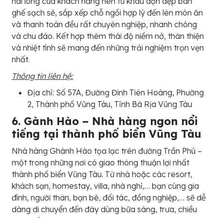
hài lòng của khách hàng nên từ khâu dọn dẹp bàn
ghế sạch sẽ, sắp xếp chỗ ngồi hợp lý đến lên món ăn
và thanh toán đều rất chuyên nghiệp, nhanh chóng
và chu đáo. Kết hợp thêm thái độ niềm nở, thân thiện
và nhiệt tình sẽ mang đến những trải nghiệm trọn vẹn
nhất.
Thông tin liên hệ:
Địa chỉ: Số 57A, Đường Đinh Tiên Hoàng, Phường
2, Thành phố Vũng Tàu, Tỉnh Bà Rịa Vũng Tàu
6. Gành Hào – Nhà hàng ngon nổi
tiếng tại thành phố biển Vũng Tàu
Nhà hàng Ghành Hào tọa lạc trên đường Trần Phú –
một trong những nơi có giao thông thuận lợi nhất
thành phố biển Vũng Tàu. Từ nhà hoặc các resort,
khách sạn, homestay, villa, nhà nghỉ,… bạn cùng gia
đình, người thân, bạn bè, đối tác, đồng nghiệp,… sẽ dễ
dàng di chuyển đến đây dùng bữa sáng, trưa, chiều