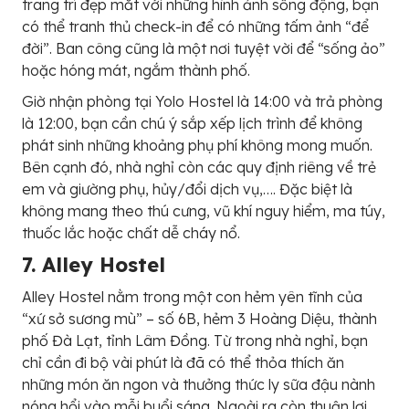
trang trí đẹp mắt với những hình ảnh sống động, bạn
có thể tranh thủ check-in để có những tấm ảnh “để
đời”. Ban công cũng là một nơi tuyệt vời để “sống ảo”
hoặc hóng mát, ngắm thành phố.
Giờ nhận phòng tại Yolo Hostel là 14:00 và trả phòng
là 12:00, bạn cần chú ý sắp xếp lịch trình để không
phát sinh những khoảng phụ phí không mong muốn.
Bên cạnh đó, nhà nghỉ còn các quy định riêng về trẻ
em và giường phụ, hủy/đổi dịch vụ,…. Đặc biệt là
không mang theo thú cưng, vũ khí nguy hiểm, ma túy,
thuốc lắc hoặc chất dễ cháy nổ.
7. Alley Hostel
Alley Hostel nằm trong một con hẻm yên tĩnh của
“xứ sở sương mù” – số 6B, hẻm 3 Hoàng Diệu, thành
phố Đà Lạt, tỉnh Lâm Đồng. Từ trong nhà nghỉ, bạn
chỉ cần đi bộ vài phút là đã có thể thỏa thích ăn
những món ăn ngon và thưởng thức ly sữa đậu nành
nóng hổi vào mỗi buổi sáng. Ngoài ra còn thuận lợi