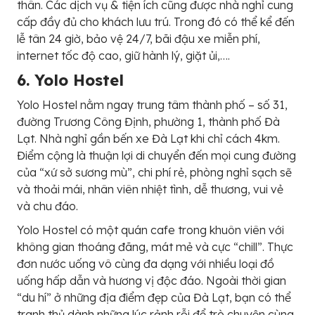
thân. Các dịch vụ & tiện ích cũng được nhà nghỉ cung
cấp đầy đủ cho khách lưu trú. Trong đó có thể kể đến
lễ tân 24 giờ, bảo vệ 24/7, bãi đậu xe miễn phí,
internet tốc độ cao, giữ hành lý, giặt ủi,….
6. Yolo Hostel
Yolo Hostel nằm ngay trung tâm thành phố – số 31,
đường Trương Công Định, phường 1, thành phố Đà
Lạt. Nhà nghỉ gần bến xe Đà Lạt khi chỉ cách 4km.
Điểm cộng là thuận lợi di chuyển đến mọi cung đường
của “xứ sở sương mù”, chi phí rẻ, phòng nghỉ sạch sẽ
và thoải mái, nhân viên nhiệt tình, dễ thương, vui vẻ
và chu đáo.
Yolo Hostel có một quán cafe trong khuôn viên với
không gian thoáng đãng, mát mẻ và cực “chill”. Thực
đơn nước uống vô cùng đa dạng với nhiều loại đồ
uống hấp dẫn và hương vị độc đáo. Ngoài thời gian
“du hí” ở những địa điểm đẹp của Đà Lạt, bạn có thể
tranh thủ dành những lúc rảnh rỗi để trò chuyện cùng