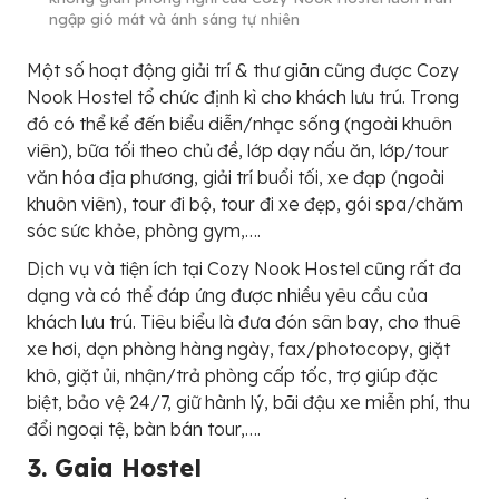
ngập gió mát và ánh sáng tự nhiên
Một số hoạt động giải trí & thư giãn cũng được Cozy
Nook Hostel tổ chức định kì cho khách lưu trú. Trong
đó có thể kể đến biểu diễn/nhạc sống (ngoài khuôn
viên), bữa tối theo chủ đề, lớp dạy nấu ăn, lớp/tour
văn hóa địa phương, giải trí buổi tối, xe đạp (ngoài
khuôn viên), tour đi bộ, tour đi xe đẹp, gói spa/chăm
sóc sức khỏe, phòng gym,….
Dịch vụ và tiện ích tại Cozy Nook Hostel cũng rất đa
dạng và có thể đáp ứng được nhiều yêu cầu của
khách lưu trú. Tiêu biểu là đưa đón sân bay, cho thuê
xe hơi, dọn phòng hàng ngày, fax/photocopy, giặt
khô, giặt ủi, nhận/trả phòng cấp tốc, trợ giúp đặc
biệt, bảo vệ 24/7, giữ hành lý, bãi đậu xe miễn phí, thu
đổi ngoại tệ, bàn bán tour,….
3. Gaia Hostel