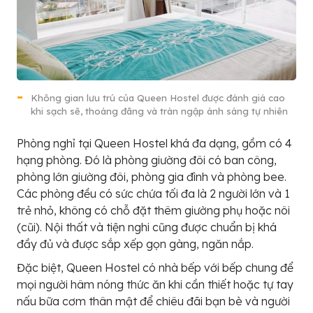
Không gian lưu trú của Queen Hostel được đánh giá cao
khi sạch sẽ, thoáng đãng và tràn ngập ánh sáng tự nhiên
Phòng nghỉ tại Queen Hostel khá đa dạng, gồm có 4
hạng phòng. Đó là phòng giường đôi có ban công,
phòng lớn giường đôi, phòng gia đình và phòng bee.
Các phòng đều có sức chứa tối đa là 2 người lớn và 1
trẻ nhỏ, không có chỗ đặt thêm giường phụ hoặc nôi
(cũi). Nội thất và tiện nghi cũng được chuẩn bị khá
đầy đủ và được sắp xếp gọn gàng, ngăn nắp.
Đặc biệt, Queen Hostel có nhà bếp với bếp chung để
mọi người hâm nóng thức ăn khi cần thiết hoặc tự tay
nấu bữa cơm thân mật để chiêu đãi bạn bè và người