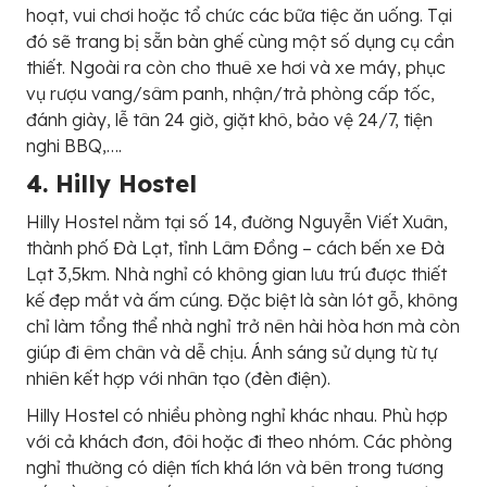
hoạt, vui chơi hoặc tổ chức các bữa tiệc ăn uống. Tại
đó sẽ trang bị sẵn bàn ghế cùng một số dụng cụ cần
thiết. Ngoài ra còn cho thuê xe hơi và xe máy, phục
vụ rượu vang/sâm panh, nhận/trả phòng cấp tốc,
đánh giày, lễ tân 24 giờ, giặt khô, bảo vệ 24/7, tiện
nghi BBQ,….
4. Hilly Hostel
Hilly Hostel nằm tại số 14, đường Nguyễn Viết Xuân,
thành phố Đà Lạt, tỉnh Lâm Đồng – cách bến xe Đà
Lạt 3,5km. Nhà nghỉ có không gian lưu trú được thiết
kế đẹp mắt và ấm cúng. Đặc biệt là sàn lót gỗ, không
chỉ làm tổng thể nhà nghỉ trở nên hài hòa hơn mà còn
giúp đi êm chân và dễ chịu. Ánh sáng sử dụng từ tự
nhiên kết hợp với nhân tạo (đèn điện).
Hilly Hostel có nhiều phòng nghỉ khác nhau. Phù hợp
với cả khách đơn, đôi hoặc đi theo nhóm. Các phòng
nghỉ thường có diện tích khá lớn và bên trong tương