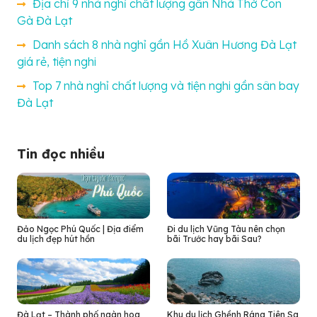
Địa chỉ 9 nhà nghỉ chất lượng gần Nhà Thờ Con
Gà Đà Lạt
Danh sách 8 nhà nghỉ gần Hồ Xuân Hương Đà Lạt
giá rẻ, tiện nghi
Top 7 nhà nghỉ chất lượng và tiện nghi gần sân bay
Đà Lạt
Tin đọc nhiều
Đảo Ngọc Phú Quốc | Địa điểm
Đi du lịch Vũng Tàu nên chọn
du lịch đẹp hút hồn
bãi Trước hay bãi Sau?
Đà Lạt – Thành phố ngàn hoa
Khu du lịch Ghềnh Ráng Tiên Sa