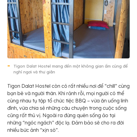
Tigon Dalat Hostel mang đến một không gian ấm cúng để
nghỉ ngơi và thư giãn
Tigon Dalat Hostel còn có rất nhiều nơi để “chill” cùng
bạn bè và người thân. Khi rảnh rỗi, mọi người có thể
cùng nhau tụ tập tổ chức tiệc BBQ – vừa ăn uống linh
đình, vừa chia sẻ những câu chuyện trong cuộc sống
cũng rất thú vị. Ngoài ra đừng quên sống ảo tại
những “ngóc ngách” độc lạ. Đảm bảo sẽ cho ra đời
nhiều bức ảnh “xịn sò”.