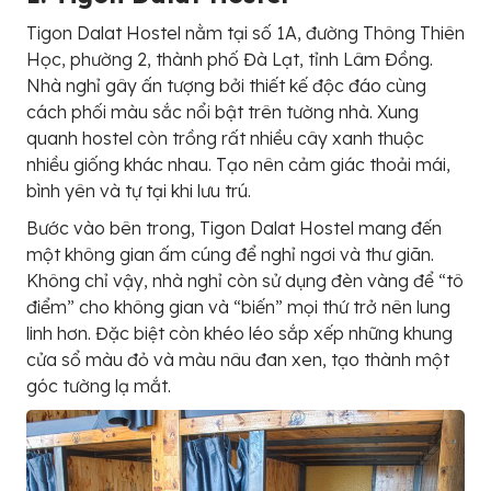
Tigon Dalat Hostel nằm tại số 1A, đường Thông Thiên
Học, phường 2, thành phố Đà Lạt, tỉnh Lâm Đồng.
Nhà nghỉ gây ấn tượng bởi thiết kế độc đáo cùng
cách phối màu sắc nổi bật trên tường nhà. Xung
quanh hostel còn trồng rất nhiều cây xanh thuộc
nhiều giống khác nhau. Tạo nên cảm giác thoải mái,
bình yên và tự tại khi lưu trú.
Bước vào bên trong, Tigon Dalat Hostel mang đến
một không gian ấm cúng để nghỉ ngơi và thư giãn.
Không chỉ vậy, nhà nghỉ còn sử dụng đèn vàng để “tô
điểm” cho không gian và “biến” mọi thứ trở nên lung
linh hơn. Đặc biệt còn khéo léo sắp xếp những khung
cửa sổ màu đỏ và màu nâu đan xen, tạo thành một
góc tường lạ mắt.