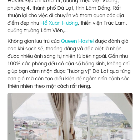
Hostel. Địa chỉ là số 14, đường Triệu Việt Vương,
phường 4, thành phố Đà Lạt, tỉnh Lâm Đồng. Rất
thuận lợi cho việc di chuyển và tham quan các địa
điểm đẹp như
Hồ Xuân Hương
, thiền viện Trúc Lâm,
quảng trường Lâm Viên,….
Không gian lưu trú của
Queen Hostel
được đánh giá
cao khi sạch sẽ, thoáng đãng và đặc biệt là nhận
được nhiều ánh sáng tự nhiên từ bên ngoài. Gần như
100% các phòng đều có cửa sổ bằng kính, không chỉ
giúp bạn cảm nhận được “hương vị” Đà Lạt qua từng
cơn gió mà còn tạo điều kiện để ngắm nhìn cảnh sắc
thiên nhiên theo một cách rất riêng.