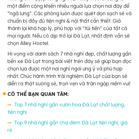
một điểm cộng khiến nhiều người lựa chọn nơi đây để
“ngã lưng”. Các phòng luôn được quét dọn sạch sẽ và
chuẩn bị đầy đủ tiện nghi & nội thất cần thiết. Giá
thành lại khá hợp lý, phù hợp với “túi tiền” của tất cả
mọi người. Nếu có dịp trở lại Đà Lạt, nhất định vẫn sẽ
chọn Alley Hostel.
Hi vọng với danh sách 7 nhà nghỉ đẹp, chất lượng gần
bến xe Đà Lạt trong bài viết trên đây sẽ giúp bạn đọc
chọn lựa được một nơi nghỉ ngơi ưng ý và phù hợp
nhất. Chúc hành trình trải nghiệm Đà Lạt của bạn sẽ
diễn ra thật suông sẻ, trọn vẹn và tràn ngập niềm vui!
CÓ THỂ BẠN QUAN TÂM:
Top 7 nhà nghỉ gần vườn hoa Đà Lạt chất lượng,
tiện nghi
Top 9 nhà nghỉ gần chợ đêm Đà Lạt tiện nghi, giá
rẻ