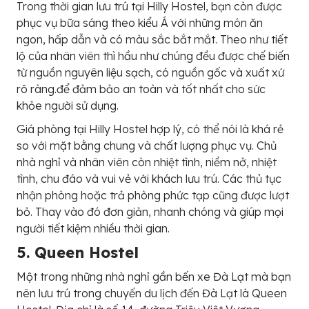
Trong thời gian lưu trú tại Hilly Hostel, bạn còn được
phục vụ bữa sáng theo kiểu Á với những món ăn
ngon, hấp dẫn và có màu sắc bắt mắt. Theo như tiết
lộ của nhân viên thì hầu như chúng đều được chế biến
từ nguồn nguyên liệu sạch, có nguồn gốc và xuất xứ
rõ ràng.để đảm bảo an toàn và tốt nhất cho sức
khỏe người sử dụng.
Giá phòng tại Hilly Hostel hợp lý, có thể nói là khá rẻ
so với mặt bằng chung và chất lượng phục vụ. Chủ
nhà nghỉ và nhân viên còn nhiệt tình, niềm nở, nhiệt
tình, chu đáo và vui vẻ với khách lưu trú. Các thủ tục
nhận phòng hoặc trả phòng phức tạp cũng được lượt
bỏ. Thay vào đó đơn giản, nhanh chóng và giúp mọi
người tiết kiệm nhiều thời gian.
5. Queen Hostel
Một trong những nhà nghỉ gần bến xe Đà Lạt mà bạn
nên lưu trú trong chuyến du lịch đến Đà Lạt là Queen