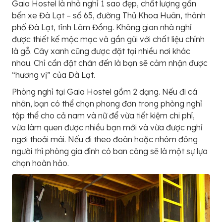
Gaia Hostel là nhà nghỉ 1 sao đẹp, chất lượng gần
bến xe Đà Lạt – số 65, đường Thủ Khoa Huân, thành
phố Đà Lạt, tỉnh Lâm Đồng. Không gian nhà nghỉ
được thiết kế mộc mạc và gần gũi với chất liệu chính
là gỗ. Cây xanh cũng được đặt tại nhiều nơi khác
nhau. Chỉ cần đặt chân đến là bạn sẽ cảm nhận được
“hương vị” của Đà Lạt.
Phòng nghỉ tại Gaia Hostel gồm 2 dạng. Nếu đi cá
nhân, bạn có thể chọn phong đơn trong phòng nghỉ
tập thể cho cả nam và nữ để vừa tiết kiệm chi phí,
vừa làm quen được nhiều bạn mới và vừa được nghỉ
ngơi thoải mái. Nếu đi theo đoàn hoặc nhóm đông
người thì phòng gia đình có ban công sẽ là một sự lựa
chọn hoàn hảo.