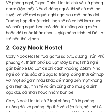
Về phòng nghỉ, Tigon Dalat Hostel chủ yếu là phòng
dorm (tập thể). Nếu đi đông người thì sẽ có một nơi
tuyệt vời để mọi người nghỉ ngơi sau một ngày dài.
Trường hợp đi một mình, bạn sẽ có cơ hội làm quen
với những người bạn mới đến từ những vùng miền
hoặc đất nước khác nhau – giúp hành trình tại Đà Lạt
trở nên thú vị hơn.
2. Cozy Nook Hostel
Cozy Nook Hostel tọa lạc tại số 3/1, đường Trần Phú,
phường 4, thành phố Đà Lạt. Đây là một nhà nghỉ
gần bến xe Đà Lạt khi chỉ cách khoảng 2,6km. Nhà
nghỉ có màu sắc chủ đạo là trắng. Đồng thời kết hợp
với một số gam màu khác để mang đến một không
gian hiện đại, tinh tế và ấm cúng cho mọi gia đình,
cặp đôi, cá nhân hoặc nhóm bạn bè.
Cozy Nook Hostel có 2 loại phòng. Đó là phòng
giường đôi và phòng tập thể với diện tích, nội thất &