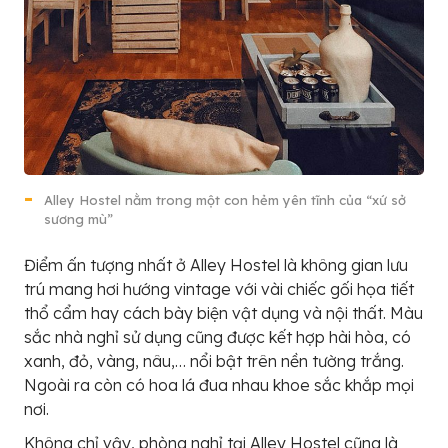
Alley Hostel nằm trong một con hẻm yên tĩnh của “xứ sở
sương mù”
Điểm ấn tượng nhất ở Alley Hostel là không gian lưu
trú mang hơi hướng vintage với vài chiếc gối họa tiết
thổ cẩm hay cách bày biện vật dụng và nội thất. Màu
sắc nhà nghỉ sử dụng cũng được kết hợp hài hòa, có
xanh, đỏ, vàng, nâu,… nổi bật trên nền tường trắng.
Ngoài ra còn có hoa lá đua nhau khoe sắc khắp mọi
nơi.
Không chỉ vậy, phòng nghỉ tại Alley Hostel cũng là