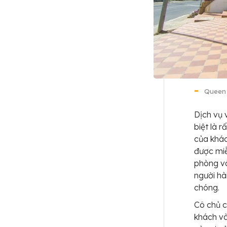
Queen 
Dịch vụ v
biệt là 
của khác
được miễ
phòng và
người hà
chóng.
Cô chủ c
khách và