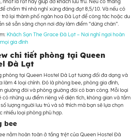
ẻ, nhất là rất hay giúp đỡ khách lưu trú. Nếu có thang
để chấm thì nhà nghỉ xứng đáng đạt 8,5/10. Và nếu có
 trở lại thành phố ngàn hoa Đà Lạt để công tác hoặc du
 vẫn sẽ sẵn sàng chọn nơi đây làm điểm “dừng chân”.
êm:
Khách Sạn The Grace Đà Lạt – Nơi nghỉ ngơi hoàn
mọi gia đình
ew chi tiết phòng tại Queen
el Đà Lạt
 phòng tại Queen Hostel Đà Lạt tương đối đa dạng và
a làm 4 loại chính. Đó là phòng bee, phòng gia đình,
n giường đôi và phòng giường đôi có ban công. Mỗi loại
 có những ưu điểm riêng về diện tích, không gian và tầm
y số lượng người lưu trú và sở thích mà bạn sẽ lựa chọn
 nhiều loại phòng phù hợp.
g bee
ee nằm hoàn toàn ở tầng trệt của Queen Hostel Đà