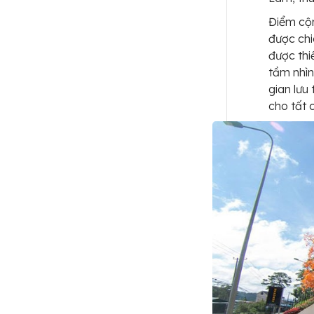
Điểm cộn
được ch
được thi
tầm nhìn
gian lưu
cho tất 