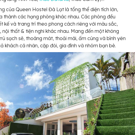
g của Queen Hostel Đà Lạt là tổng thể diện tích lớn,
ia thành các hạng phòng khác nhau. Các phòng đều
ết kế và trang trí theo phong cách riêng với màu sắc,
, nội thất & tiện nghi khác nhau. Mang đến một không
 trú sạch sẽ, thoáng mát, thoải mái, ấm cúng và bình yên
cả khách cá nhân, cặp đôi, gia đình và nhóm bạn bè.