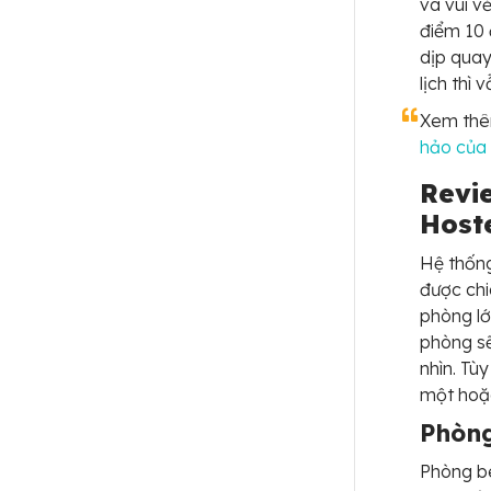
và vui v
điểm 10 
dịp quay
lịch thì
Xem th
hảo của 
Revi
Host
Hệ thống
được chi
phòng lớ
phòng sẽ
nhìn. Tù
một hoặc
Phòn
Phòng b