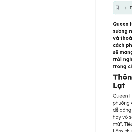
T
Queen H
sương m
và thoá
cách ph
sẽ mang
trải ng
trong c
Thôn
Lạt
Queen Ho
phường 4
dễ dàng 
hay vô s
mù”. Tiê
Lâm, thu