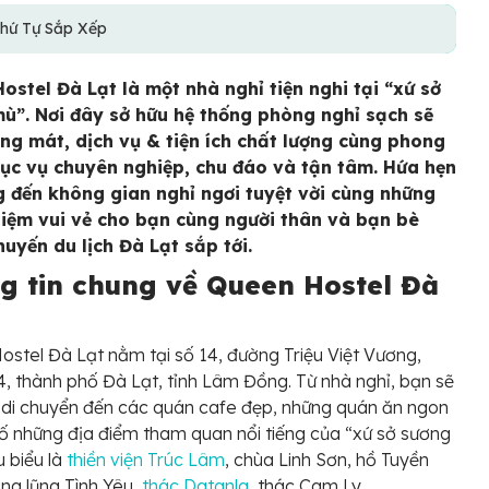
hứ Tự Sắp Xếp
ostel Đà Lạt là một nhà nghỉ tiện nghi tại “xứ sở
ù”. Nơi đây sở hữu hệ thống phòng nghỉ sạch sẽ
ng mát, dịch vụ & tiện ích chất lượng cùng phong
ục vụ chuyên nghiệp, chu đáo và tận tâm. Hứa hẹn
 đến không gian nghỉ ngơi tuyệt vời cùng những
hiệm vui vẻ cho bạn cùng người thân và bạn bè
huyến du lịch Đà Lạt sắp tới.
g tin chung về Queen Hostel Đà
stel Đà Lạt nằm tại số 14, đường Triệu Việt Vương,
, thành phố Đà Lạt, tỉnh Lâm Đồng. Từ nhà nghỉ, bạn sẽ
di chuyển đến các quán cafe đẹp, những quán ăn ngon
ố những địa điểm tham quan nổi tiếng của “xứ sở sương
u biểu là
thiền viện Trúc Lâm
, chùa Linh Sơn, hồ Tuyền
ng lũng Tình Yêu,
thác Datanla
, thác Cam Ly,…