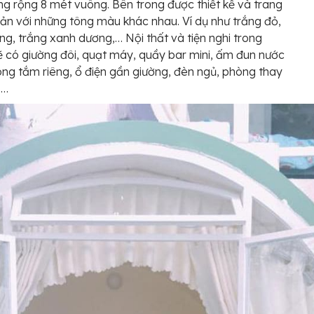
ng rộng 8 mét vuông. Bên trong được thiết kế và trang
giản với những tông màu khác nhau. Ví dụ như trắng đỏ,
ng, trắng xanh dương,… Nội thất và tiện nghi trong
 có giường đôi, quạt máy, quầy bar mini, ấm đun nước
òng tắm riêng, ổ điện gần giường, đèn ngủ, phòng thay
,…