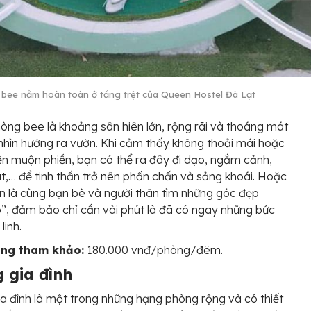
bee nằm hoàn toàn ở tầng trệt của Queen Hostel Đà Lạt
òng bee là khoảng sân hiên lớn, rộng rãi và thoáng mát
nhìn hướng ra vườn. Khi cảm thấy không thoải mái hoặc
n muộn phiền, bạn có thể ra đây đi dạo, ngắm cảnh,
,… để tinh thần trở nên phấn chấn và sảng khoái. Hoặc
ơn là cùng bạn bè và người thân tìm những góc đẹp
”, đảm bảo chỉ cần vài phút là đã có ngay những bức
linh.
òng tham khảo:
180.000 vnđ/phòng/đêm.
 gia đình
a đình là một trong những hạng phòng rộng và có thiết