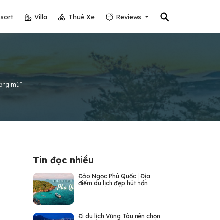
⚲
sort
Villa
Thuê Xe
Reviews
ương mù”
Tin đọc nhiều
Đảo Ngọc Phú Quốc | Địa
điểm du lịch đẹp hút hồn
Đi du lịch Vũng Tàu nên chọn