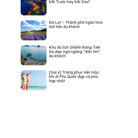
bãi Trước hay bãi Sau?
Đà Lạt – Thành phố ngàn hoa
hút hồn du khách
Khu du lịch Ghềnh Ráng Tiên
Sa đẹp ngỡ ngàng “đốn tim”
du khách
[Gợi ý] Trang phục nên mặc
khi đi Phú Quốc đẹp và phù
hợp nhất