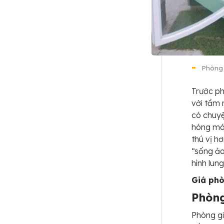
Phòng 
Trước ph
với tầm 
có chuyệ
hóng mát
thú vị h
“sống ảo
hình lung 
Giá ph
Phòng
Phòng gi