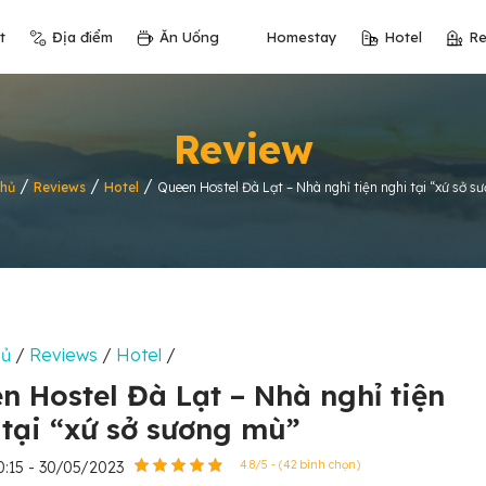
t
Địa điểm
Ăn Uống
Homestay
Hotel
Re
Review
/
/
/
chủ
Reviews
Hotel
Queen Hostel Đà Lạt – Nhà nghỉ tiện nghi tại “xứ sở s
hủ
/
Reviews
/
Hotel
/
n Hostel Đà Lạt – Nhà nghỉ tiện
 tại “xứ sở sương mù”
0:15 - 30/05/2023
4.8/5 - (42 bình chọn)