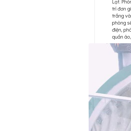
Lạt. Phò
trí đơn 
trắng và
phòng sẽ
điện, ph
quần áo