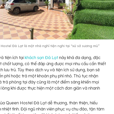
Hostel Đà Lạt là một nhà nghỉ tiện nghi tại “xứ sở sương mù”
à tiện ích tại
khách sạn Đà Lạt
này khá đa dạng, đặc
rất chất lượng, có thể đáp ứng được mọi nhu cầu cần thiết
h lưu trú. Tùy theo dịch vụ và tiện ích sử dụng, bạn sẽ
n phí hoặc trả một khoản phụ phí nhỏ. Thủ tục nhận
 trả phòng tại đây cũng là một điểm sáng khiến mọi
i lòng khi được thực hiện một cách đơn giản và nhanh
ủa Queen Hostel Đà Lạt dễ thương, thân thiện, hiếu
 nhiệt tình. Đội ngũ nhân viên phục vụ chu đáo, tận tâm