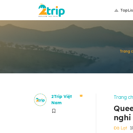
TopLis
Trang 
2Trip Việt
Trang c
Nam
Quee
nghi
Đà Lạt
1