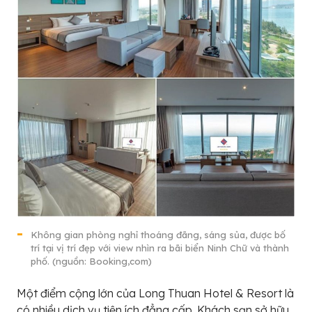
Không gian phòng nghỉ thoáng đãng, sáng sủa, được bố
trí tại vị trí đẹp với view nhìn ra bãi biển Ninh Chữ và thành
phố. (nguồn: Booking,com)
Một điểm cộng lớn của Long Thuan Hotel & Resort là
có nhiều dịch vụ tiện ích đẳng cấp. Khách sạn sở hữu