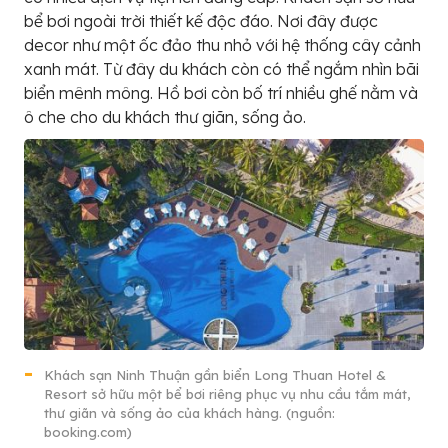
bể bơi ngoài trời thiết kế độc đáo. Nơi đây được
decor như một ốc đảo thu nhỏ với hệ thống cây cảnh
xanh mát. Từ đây du khách còn có thể ngắm nhìn bãi
biển mênh mông. Hồ bơi còn bố trí nhiều ghế nằm và
ô che cho du khách thư giãn, sống ảo.
Khách sạn Ninh Thuận gần biển Long Thuan Hotel &
Resort sở hữu một bể bơi riêng phục vụ nhu cầu tắm mát,
thư giãn và sống ảo của khách hàng. (nguồn:
booking.com)