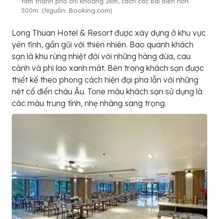
tâm thành phố chỉ khoảng 2km, cách các bãi biển hơn
500m. (Nguồn: Booking.com)
Long Thuan Hotel & Resort được xây dựng ở khu vực
yên tĩnh, gần gũi với thiên nhiên. Bao quanh khách
sạn là khu rừng nhiệt đới với những hàng dừa, cau
cảnh và phi lao xanh mát. Bên trong khách sạn được
thiết kế theo phong cách hiện đại pha lẫn với những
nét cổ điển châu Âu. Tone màu khách sạn sử dụng là
các màu trung tính, nhẹ nhàng sang trọng.