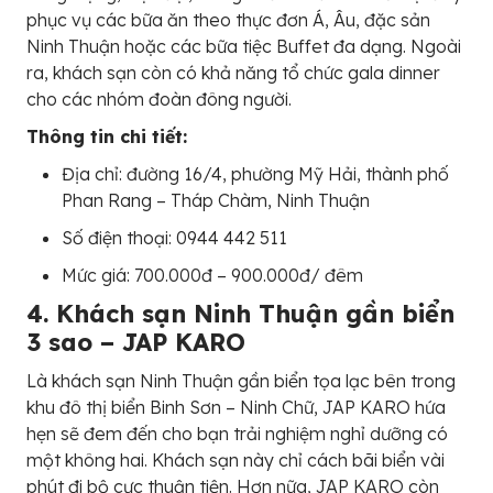
phục vụ các bữa ăn theo thực đơn Á, Âu, đặc sản
Ninh Thuận hoặc các bữa tiệc Buffet đa dạng. Ngoài
ra, khách sạn còn có khả năng tổ chức gala dinner
cho các nhóm đoàn đông người.
Thông tin chi tiết:
Địa chỉ: đường 16/4, phường Mỹ Hải, thành phố
Phan Rang – Tháp Chàm, Ninh Thuận
Số điện thoại: 0944 442 511
Mức giá: 700.000đ – 900.000đ/ đêm
4. Khách sạn Ninh Thuận gần biển
3 sao – JAP KARO
Là khách sạn Ninh Thuận gần biển tọa lạc bên trong
khu đô thị biển Binh Sơn – Ninh Chữ, JAP KARO hứa
hẹn sẽ đem đến cho bạn trải nghiệm nghỉ dưỡng có
một không hai. Khách sạn này chỉ cách bãi biển vài
phút đi bộ cực thuận tiện. Hơn nữa, JAP KARO còn