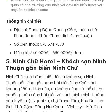
Khách sạn JAP KARO cung cấp dịch vụ nhà hàng tích hợp
quán cà phê tại tầng cao nhất với view trời biển tuyệt vời.
(nguồn: facebook.com)
Thông tin chi tiết:
Địa chỉ: Đường Đặng Quang Cầm, thành phố
Phan Rang – Tháp Chàm, tỉnh Ninh Thuận
Số điện thoại: 078 574 7878
Mức giá: 340.000đ – 630.000đ/ đêm
5. Ninh Chữ Hotel – Khách sạn Ninh
Thuận gần biển Ninh Chữ
Ninh Chữ Hotel được biết đến là khách sạn Ninh
Thuận nổi tiếng gần ngay bãi biển Ninh Chữ, cách
khoảng 150m. Hơn nữa, du khách cũng có thể chiêm
ngưỡng toàn cảnh bãi biển và cảnh bình minh, hoàng
hôn tuyệt mỹ. Ngoài ra, chợ Trung Tâm, Khu Du Lịch
Sinh Thái Cộng Đồng Núi Chúa – Vĩnh Hy – Mũi Dinh