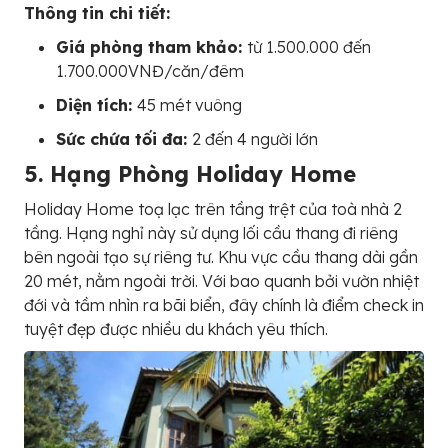
Thông tin chi tiết:
Giá phòng tham khảo:
từ 1.500.000 đến
1.700.000VNĐ/căn/đêm
Diện tích:
45 mét vuông
Sức chứa tối đa:
2 đến 4 người lớn
5. Hạng Phòng Holiday Home
Holiday Home toạ lạc trên tầng trệt của toà nhà 2
tầng. Hạng nghỉ này sử dụng lối cầu thang đi riêng
bên ngoài tạo sự riêng tư. Khu vực cầu thang dài gần
20 mét, nằm ngoài trời. Với bao quanh bởi vườn nhiệt
đới và tầm nhìn ra bãi biển, đây chính là điểm check in
tuyệt đẹp được nhiều du khách yêu thích.