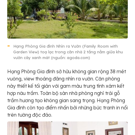
Hạng Phòng Gia đình Nhìn ra Vườn (Family Room with
Garden View) toạ lạc trong căn nhà 2 tầng nằm giữa khu
vườn cây xanh mát (nguồn: agoda.com)
Hạng Phòng Gia đình sở hữu không gian rộng 38 mét
vuông, view thoáng đãng nhìn ra vườn. Căn phòng
này thiết kế tối giản với gam màu trung tính xám kết
hợp nâu trầm. Toàn bộ sàn nhà phòng nghỉ trải gỗ
trầm hương tạo không gian sang trọng. Hạng Phòng
Gia đình còn tạo điểm nhấn bởi những bức tranh in nổi
trên tường độc đáo.