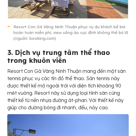
Resort Con Gà Vàng Ninh Thuận phục vụ du khách bể bơi
hoàn toàn miễn phí, view sống ảo cực đỉnh không thể bỏ lỡ
(nguồn: booking.com)
3. Dịch vụ trung tâm thể thao
trong khuôn viên
Resort Con Gà Vàng Ninh Thuận mang đến một sân
tennis phục vụ các tín đồ thể thao. Sân tennis này
được thiết kế mở ngoài trời với diện tích khoảng 90
mét vuông. Resort này sử dụng loại hình sân cứng
thiết kế từ nền nhựa đường át-phan. Với thiết kế này
giúp cho đường bóng đi nhanh, đều, nảy cao.