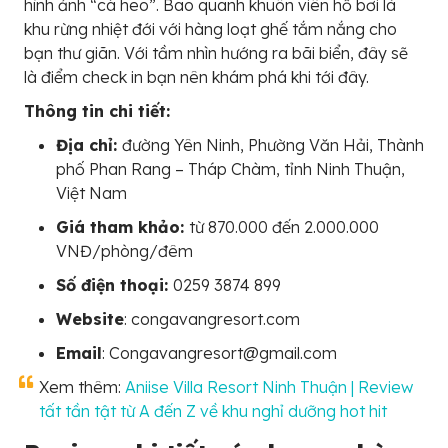
hình ảnh “cá heo”. Bao quanh khuôn viên hồ bơi là
khu rừng nhiệt đới với hàng loạt ghế tắm nắng cho
bạn thư giãn. Với tầm nhìn hướng ra bãi biển, đây sẽ
là điểm check in bạn nên khám phá khi tới đây.
Thông tin chi tiết:
Địa chỉ:
đường Yên Ninh, Phường Văn Hải, Thành
phố Phan Rang – Tháp Chàm, tỉnh Ninh Thuận,
Việt Nam
Giá tham khảo:
từ 870.000 đến 2.000.000
VNĐ/phòng/đêm
Số điện thoại:
0259 3874 899
Website
: congavangresort.com
Email
: Congavangresort@gmail.com
Xem thêm:
Aniise Villa Resort Ninh Thuận | Review
tất tần tật từ A đến Z về khu nghỉ dưỡng hot hit