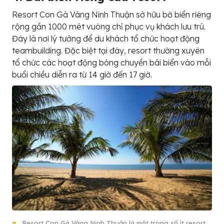
Resort Con Gà Vàng Ninh Thuận sở hữu bờ biển riêng
rộng gần 1000 mét vuông chỉ phục vụ khách lưu trú.
Đây là nơi lý tưởng để du khách tổ chức hoạt động
teambuilding. Đặc biệt tại đây, resort thường xuyên
tổ chức các hoạt động bóng chuyền bãi biển vào mỗi
buổi chiều diễn ra từ 14 giờ đến 17 giờ.
Resort Con Gà Vàng Ninh Thuận là một trong số ít resort