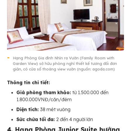
Hạng Phòng Gia đình Nhìn ra Vườn (Family Room with
Garden View) sở hữu phòng nghỉ thiết kế tương đối đơn
giản, có cửa sổ thoáng view vườn (nguồn: agoda.com)
Thông tin chi tiết:
Giá phòng tham khảo:
từ 1.500.000 đến
1.800.000VNĐ/căn/đêm
Diện tích:
38 mét vuông
Sức chứa tối đa:
2 đến 4 người lớn
4. Hạng Phòng Junior Suite hướng