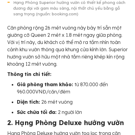
Hạng Phòng Superior hướng vườn có thiết kế phong cách
đương đại với gam màu sáng, nội thất chủ yếu bằng gỗ
sang trọng (nguồn: booking.com)
Căn phòng rộng 26 mét vuông này bày trí sẵn một
giường cỡ Queen 2 mét x 1.8 mét ngay giữa phòng.
Với vị trí này, du khách có thể mở ra tầm nhìn toàn
cảnh khu vườn thông qua khung cửa kính lớn. Superior
hướng vườn sở hữu một nhà tắm riêng khép kín rộng
khoảng 12 mét vuông.
Thông tin chi tiết:
Giá phòng tham khảo:
từ 870.000 đến
960.000VNĐ/căn/đêm
Diện tích:
26 mét vuông
Sức chứa tối đa:
2 người lớn
2. Hạng Phòng Deluxe hướng vườn
Hạng Phòng Deluxe hướng vườn toạ lạc trong căn