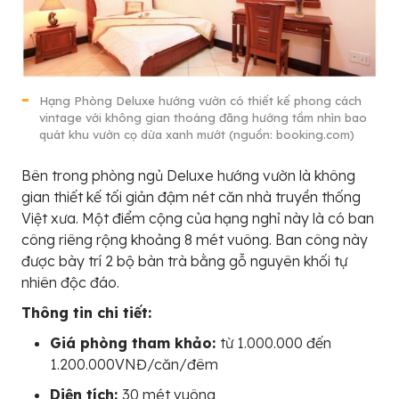
Hạng Phòng Deluxe hướng vườn có thiết kế phong cách
vintage với không gian thoáng đãng hướng tầm nhìn bao
quát khu vườn cọ dừa xanh mướt (nguồn: booking.com)
Bên trong phòng ngủ Deluxe hướng vườn là không
gian thiết kế tối giản đậm nét căn nhà truyền thống
Việt xưa. Một điểm cộng của hạng nghỉ này là có ban
công riêng rộng khoảng 8 mét vuông. Ban công này
được bày trí 2 bộ bàn trà bằng gỗ nguyên khối tự
nhiên độc đáo.
Thông tin chi tiết:
Giá phòng tham khảo:
từ 1.000.000 đến
1.200.000VNĐ/căn/đêm
Diện tích:
30 mét vuông