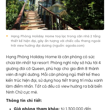
Hạng Phòng Holiday Home toạ lạc trong căn nhà 2 tầng
thiết kế hiện đại, gây ấn tượng với chiếc cầu thang ngoài
trời view hướng đại dương (nguồn: agoda.com)
Hạng Phòng Holiday Home là căn phòng có sức
chứa lớn nhất tại resort. Phòng nghỉ này sở hữu tới 4
giường đôi cỡ Queen, phù hợp cho gia đình 8 thành
viên đi nghỉ dưỡng. Mỗi căn phòng ngủ thiết kế theo
kiến trúc hiện đại, sử dụng hoạ tiết trang trí màu xanh
làm điểm nhấn. Tất cả đều có view hướng ra bãi biển
Ninh Chữ cực mê.
Thông tin chi tiết:
Giá phòng tham khảo:
từ 1.300.000 đến