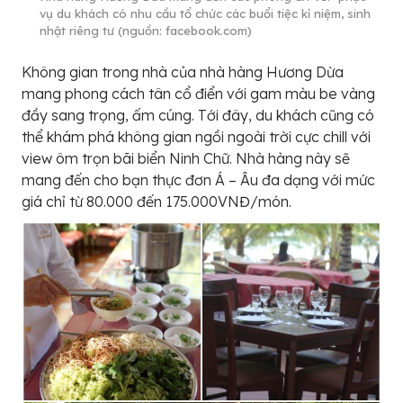
vụ du khách có nhu cầu tổ chức các buổi tiệc kỉ niệm, sinh
nhật riêng tư (nguồn: facebook.com)
Không gian trong nhà của nhà hàng Hương Dừa
mang phong cách tân cổ điển với gam màu be vàng
đầy sang trọng, ấm cúng. Tới đây, du khách cũng có
thể khám phá không gian ngồi ngoài trời cực chill với
view ôm trọn bãi biển Ninh Chữ. Nhà hàng này sẽ
mang đến cho bạn thực đơn Á – Âu đa dạng với mức
giá chỉ từ 80.000 đến 175.000VNĐ/món.