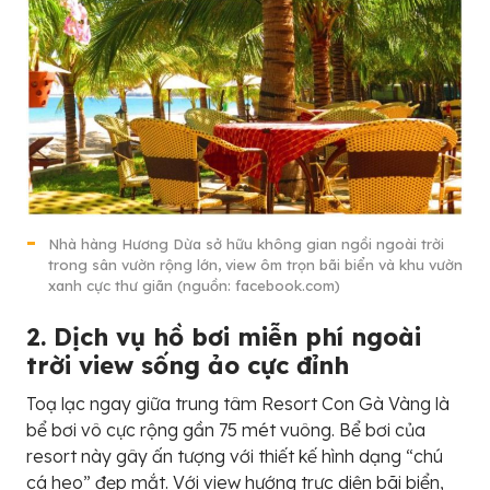
Nhà hàng Hương Dừa sở hữu không gian ngồi ngoài trời
trong sân vườn rộng lớn, view ôm trọn bãi biển và khu vườn
xanh cực thư giãn (nguồn: facebook.com)
2. Dịch vụ hồ bơi miễn phí ngoài
trời view sống ảo cực đỉnh
Toạ lạc ngay giữa trung tâm Resort Con Gà Vàng là
bể bơi vô cực rộng gần 75 mét vuông. Bể bơi của
resort này gây ấn tượng với thiết kế hình dạng “chú
cá heo” đẹp mắt. Với view hướng trực diện bãi biển,