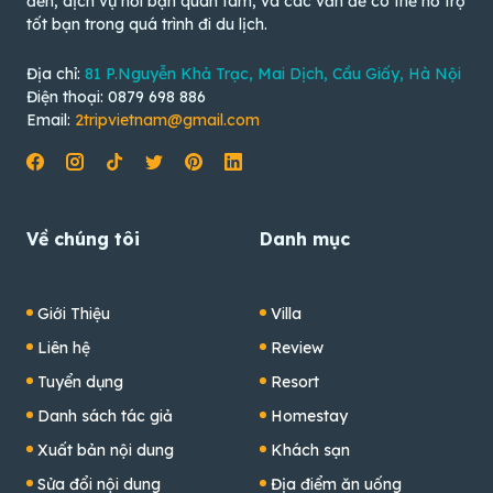
đến, dịch vụ nơi bạn quan tâm, và các vấn đề có thể hỗ trợ
tốt bạn trong quá trình đi du lịch.
Địa chỉ:
81 P.Nguyễn Khả Trạc, Mai Dịch, Cầu Giấy, Hà Nội
Điện thoại: 0879 698 886
Email:
2tripvietnam@gmail.com
Về chúng tôi
Danh mục
Giới Thiệu
Villa
Liên hệ
Review
Tuyển dụng
Resort
Danh sách tác giả
Homestay
Xuất bản nội dung
Khách sạn
Sửa đổi nội dung
Địa điểm ăn uống