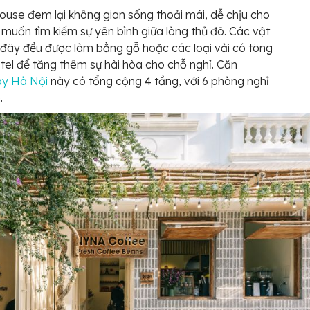
se đem lại không gian sống thoải mái, dễ chịu cho
 muốn tìm kiếm sự yên bình giữa lòng thủ đô. Các vật
 đây đều được làm bằng gỗ hoặc các loại vải có tông
el để tăng thêm sự hài hòa cho chỗ nghỉ. Căn
y Hà Nội
này có tổng cộng 4 tầng, với 6 phòng nghỉ
.