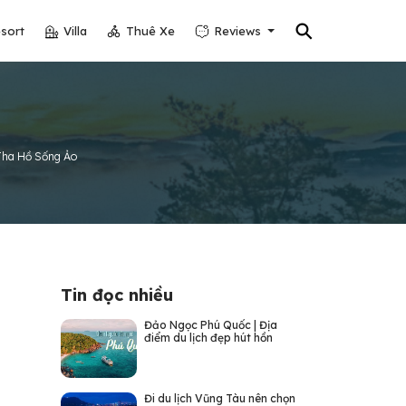
⚲
sort
Villa
Thuê Xe
Reviews
Tha Hồ Sống Ảo
Tin đọc nhiều
Đảo Ngọc Phú Quốc | Địa
điểm du lịch đẹp hút hồn
Đi du lịch Vũng Tàu nên chọn