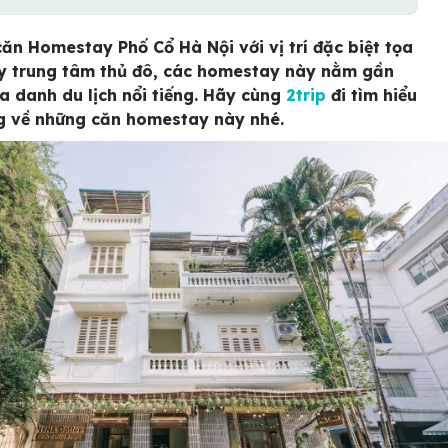
ăn Homestay Phố Cổ Hà Nội với vị trí đặc biệt tọa
y trung tâm thủ đô, các homestay này nằm gần
ịa danh du lịch nổi tiếng. Hãy cùng
2trip
đi tìm hiểu
g về những căn homestay này nhé.