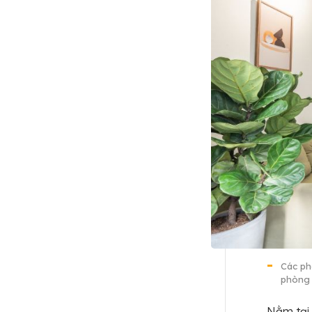
Các ph
phòng 
Nằm tại