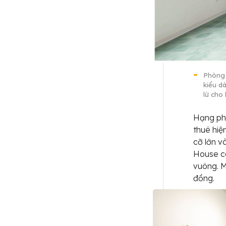
Phòng 
kiểu d
lừ cho
Hạng phò
thuê hiệ
cỡ lớn v
House c
vuông. M
đồng.