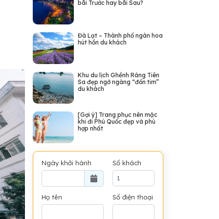
bãi Trước hay bãi Sau?
Đà Lạt – Thành phố ngàn hoa
hút hồn du khách
Khu du lịch Ghềnh Ráng Tiên
Sa đẹp ngỡ ngàng “đốn tim”
du khách
[Gợi ý] Trang phục nên mặc
khi đi Phú Quốc đẹp và phù
hợp nhất
Ngày khởi hành
Số khách
Họ tên
Số điện thoại