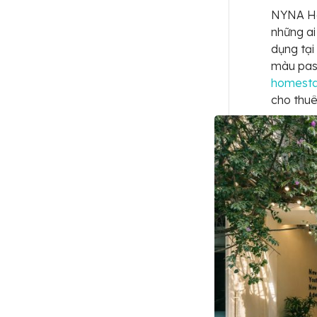
NYNA Hou
những ai
dụng tại
màu past
homesta
cho thuê