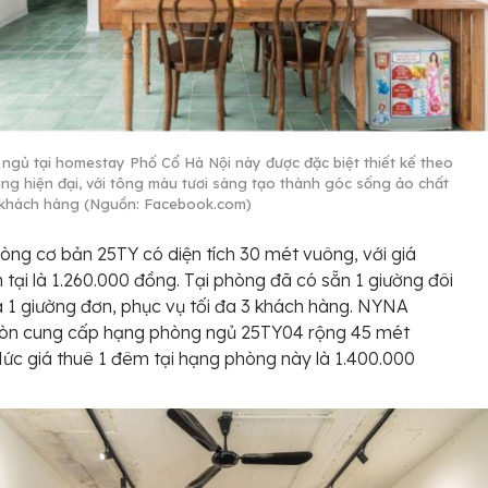
ngủ tại homestay Phố Cổ Hà Nội này được đặc biệt thiết kế theo
áng hiện đại, với tông màu tươi sáng tạo thành góc sống ảo chất
 khách hàng (Nguồn: Facebook.com)
ng cơ bản 25TY có diện tích 30 mét vuông, với giá
n tại là 1.260.000 đồng. Tại phòng đã có sẵn 1 giường đôi
à 1 giường đơn, phục vụ tối đa 3 khách hàng. NYNA
òn cung cấp hạng phòng ngủ 25TY04 rộng 45 mét
ức giá thuê 1 đêm tại hạng phòng này là 1.400.000