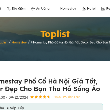
t
Địa điểm
Ăn Uống
Homestay
Hotel
Re
Toplist
/
/
oplist
Homestay
9 Homestay Phố Cổ Hà Nội Giá Tốt, Decor Đẹp Cho Bạn 
mestay Phố Cổ Hà Nội Giá Tốt,
r Đẹp Cho Bạn Tha Hồ Sống Ảo
:00 - 09/12/2024
4.5/5 - (91 bình chọn)
hứ Tự Sắp Xếp