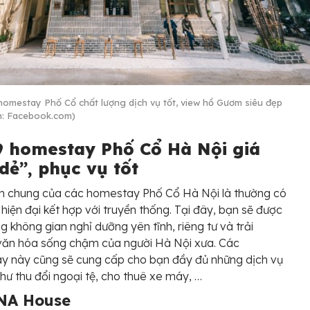
homestay Phố Cổ chất lượng dịch vụ tốt, view hồ Gươm siêu đẹp
: Facebook.com)
9 homestay Phố Cổ Hà Nội giá
dẻ”, phục vụ tốt
m chung của các homestay Phố Cổ Hà Nội là thường có
c hiện đại kết hợp với truyền thống. Tại đây, bạn sẽ được
g không gian nghỉ dưỡng yên tĩnh, riêng tư và trải
văn hóa sống chậm của người Hà Nội xưa. Các
y này cũng sẽ cung cấp cho bạn đầy đủ những dịch vụ
 như thu đổi ngoại tệ, cho thuê xe máy, …
NA House