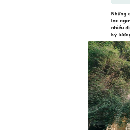
Những c
lạc nga
nhiều đ
kỹ lưỡn