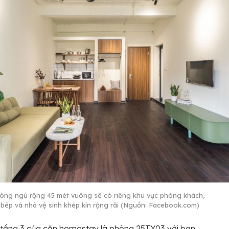
òng ngủ rộng 45 mét vuông sẽ có riêng khu vực phòng khách,
bếp và nhà vệ sinh khép kín rộng rãi (Nguồn: Facebook.com)
 tầng 3 của căn homestay là phòng 25TY03 với ban