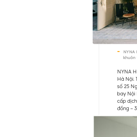
NYNA H
khuôn 
NYNA Hou
Hà Nội. 
số 25 Ng
bay Nội 
cấp dịch
đồng – 