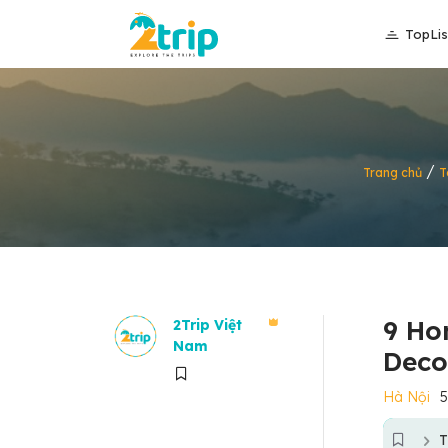
TopLis
/
Trang chủ
T
9 Ho
2Trip Việt
Nam
Deco
Hà Nội
5
T