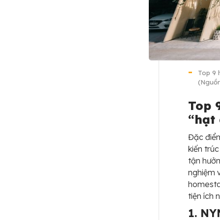
Top 9 
(Nguồn
Top 
“hạt 
Đặc điể
kiến trú
tận hưởn
nghiệm 
homesta
tiện ích
1. NY