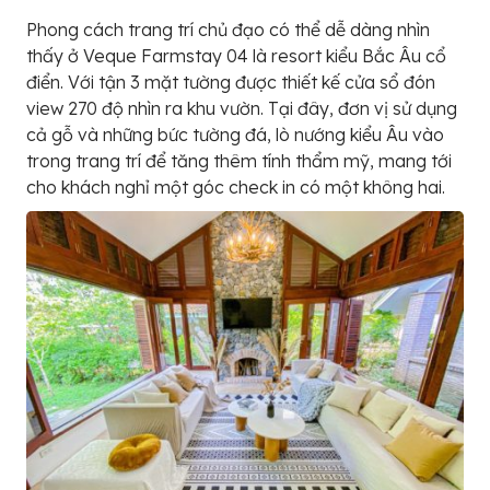
Phong cách trang trí chủ đạo có thể dễ dàng nhìn
thấy ở Veque Farmstay 04 là resort kiểu Bắc Âu cổ
điển. Với tận 3 mặt tường được thiết kế cửa sổ đón
view 270 độ nhìn ra khu vườn. Tại đây, đơn vị sử dụng
cả gỗ và những bức tường đá, lò nướng kiểu Âu vào
trong trang trí để tăng thêm tính thẩm mỹ, mang tới
cho khách nghỉ một góc check in có một không hai.