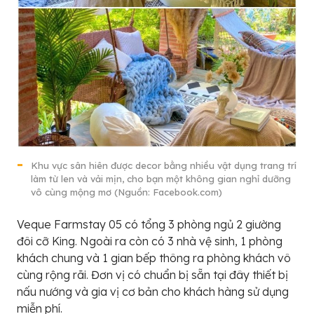
Khu vực sân hiên được decor bằng nhiều vật dụng trang trí
làm từ len và vải mịn, cho bạn một không gian nghỉ dưỡng
vô cùng mộng mơ (Nguồn: Facebook.com)
Veque Farmstay 05 có tổng 3 phòng ngủ 2 giường
đôi cỡ King. Ngoài ra còn có 3 nhà vệ sinh, 1 phòng
khách chung và 1 gian bếp thông ra phòng khách vô
cùng rộng rãi. Đơn vị có chuẩn bị sẵn tại đây thiết bị
nấu nướng và gia vị cơ bản cho khách hàng sử dụng
miễn phí.