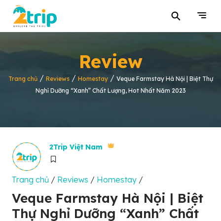
⚲
Review
/
/
/
Trang chủ
Reviews
Homestay
Veque Farmstay Hà Nội | Biệt Thự
Nghỉ Dưỡng “Xanh” Chất Lượng, Hot Nhất Năm 2023
2Trip Việt Nam
Trang chủ
/
Reviews
/
Homestay
/
Veque Farmstay Hà Nội | Biệt
Thự Nghỉ Dưỡng “Xanh” Chất