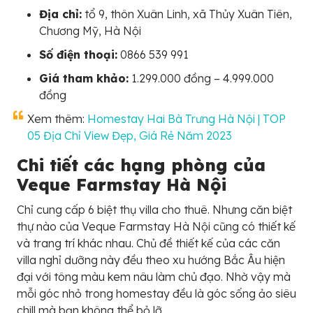
Địa chỉ:
tổ 9, thôn Xuân Linh, xã Thủy Xuân Tiên,
Chương Mỹ, Hà Nội
Số điện thoại:
0866 539 991
Giá tham khảo:
1.299.000 đồng – 4.999.000
đồng
Xem thêm:
Homestay Hai Bà Trưng Hà Nội | TOP
05 Địa Chỉ View Đẹp, Giá Rẻ Năm 2023
Chi tiết các hạng phòng của
Veque Farmstay Hà Nội
Chỉ cung cấp 6 biệt thụ villa cho thuê. Nhưng căn biệt
thự nào của Veque Farmstay Hà Nội cũng có thiết kế
và trang trí khác nhau. Chủ đề thiết kế của các căn
villa nghỉ dưỡng này đều theo xu hướng Bắc Âu hiện
đại với tông màu kem nâu làm chủ đạo. Nhờ vậy mà
mỗi góc nhỏ trong homestay đều là góc sống ảo siêu
chill mà bạn không thể bỏ lỡ.