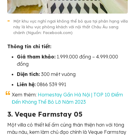
Một khu vực nghỉ ngơi không thể bỏ qua tại phân hạng villa
này là khu vực phòng khách với nội thất Châu Âu sang
chảnh (Nguồn: Facebook.com)
Thông tin chi tiết:
Giá tham khảo:
1.999.000 đồng – 4.999.000
đồng
Diện tích:
300 mét vuông
Liên hệ:
0866 539 991
Xem thêm:
Homestay Gần Hà Nội | TOP 10 Điểm
Đến Không Thể Bỏ Lỡ Năm 2023
3. Veque Farmstay 05
Một villa có thiết kế ấm cúng thân thiện hơn với tông
màu nâu, kem làm chủ đạo chính là Veque Farmstay