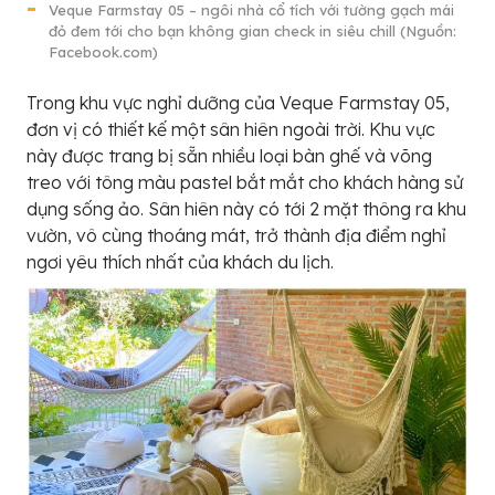
Veque Farmstay 05 – ngôi nhà cổ tích với tường gạch mái
đỏ đem tới cho bạn không gian check in siêu chill (Nguồn:
Facebook.com)
Trong khu vực nghỉ dưỡng của Veque Farmstay 05,
đơn vị có thiết kế một sân hiên ngoài trời. Khu vực
này được trang bị sẵn nhiều loại bàn ghế và võng
treo với tông màu pastel bắt mắt cho khách hàng sử
dụng sống ảo. Sân hiên này có tới 2 mặt thông ra khu
vườn, vô cùng thoáng mát, trở thành địa điểm nghỉ
ngơi yêu thích nhất của khách du lịch.