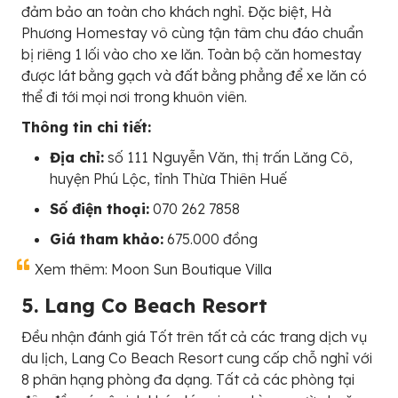
đảm bảo an toàn cho khách nghỉ. Đặc biệt, Hà
Phương Homestay vô cùng tận tâm chu đáo chuẩn
bị riêng 1 lối vào cho xe lăn. Toàn bộ căn homestay
được lát bằng gạch và đất bằng phẳng để xe lăn có
thể đi tới mọi nơi trong khuôn viên.
Thông tin chi tiết:
Địa chỉ:
số 111 Nguyễn Văn, thị trấn Lăng Cô,
huyện Phú Lộc, tỉnh Thừa Thiên Huế
Số điện thoại:
070 262 7858
Giá tham khảo:
675.000 đồng
Xem thêm: Moon Sun Boutique Villa
5. Lang Co Beach Resort
Đều nhận đánh giá Tốt trên tất cả các trang dịch vụ
du lịch, Lang Co Beach Resort cung cấp chỗ nghỉ với
8 phân hạng phòng đa dạng. Tất cả các phòng tại