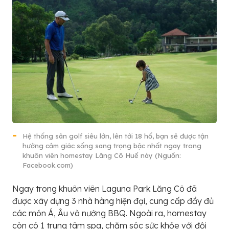
Hệ thống sân golf siêu lớn, lên tới 18 hố, bạn sẽ được tận
hưởng cảm giác sống sang trọng bậc nhất ngay trong
khuôn viên homestay Lăng Cô Huế này (Nguồn:
Facebook.com)
Ngay trong khuôn viên Laguna Park Lăng Cô đã
được xây dựng 3 nhà hàng hiện đại, cung cấp đầy đủ
các món Á, Âu và nướng BBQ. Ngoài ra, homestay
còn có 1 trung tâm spa, chăm sóc sức khỏe với đội