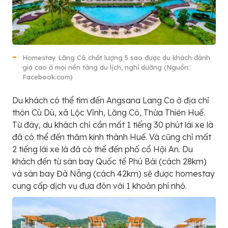
Homestay Lăng Cô chất lượng 5 sao được du khách đánh
giá cao ở mọi nền tảng du lịch, nghỉ dưỡng (Nguồn:
Facebook.com)
Du khách có thể tìm đến Angsana Lang Co ở địa chỉ
thôn Cù Dù, xã Lộc Vĩnh, Lăng Cô, Thừa Thiên Huế.
Từ đây, du khách chỉ cần mất 1 tiếng 30 phút lái xe là
đã có thể đến thăm kinh thành Huế. Và cũng chỉ mất
2 tiếng lái xe là đã có thể đến phố cổ Hội An. Du
khách đến từ sân bay Quốc tế Phú Bài (cách 28km)
và sân bay Đà Nẵng (cách 42km) sẽ được homestay
cung cấp dịch vụ đưa đón với 1 khoản phí nhỏ.