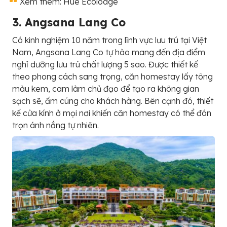
Xem thêm: Hue Ecolodge
3. Angsana Lang Co
Có kinh nghiệm 10 năm trong lĩnh vực lưu trú tại Việt
Nam, Angsana Lang Co tự hào mang đến địa điểm
nghỉ dưỡng lưu trú chất lượng 5 sao. Được thiết kế
theo phong cách sang trọng, căn homestay lấy tông
màu kem, cam làm chủ đạo để tạo ra không gian
sạch sẽ, ấm cúng cho khách hàng. Bên cạnh đó, thiết
kế cửa kính ở mọi nơi khiến căn homestay có thể đón
trọn ánh nắng tự nhiên.