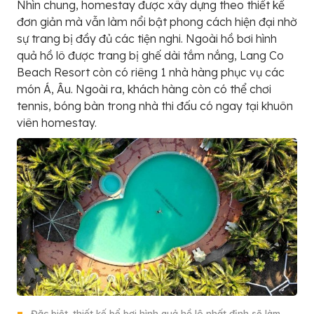
Nhìn chung, homestay được xây dựng theo thiết kế
đơn giản mà vẫn làm nổi bật phong cách hiện đại nhờ
sự trang bị đầy đủ các tiện nghi. Ngoài hồ bơi hình
quả hồ lô được trang bị ghế dài tắm nắng, Lang Co
Beach Resort còn có riêng 1 nhà hàng phục vụ các
món Á, Âu. Ngoài ra, khách hàng còn có thể chơi
tennis, bóng bàn trong nhà thi đấu có ngay tại khuôn
viên homestay.
Đặc biệt, thiết kế bể bơi hình quả hồ lô nhất định sẽ làm