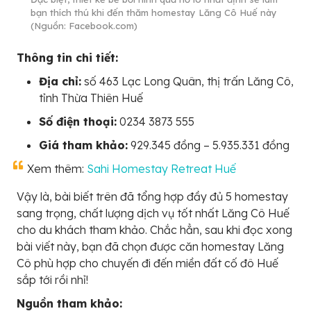
bạn thích thú khi đến thăm homestay Lăng Cô Huế này
(Nguồn: Facebook.com)
Thông tin chi tiết:
Địa chỉ:
số 463 Lạc Long Quân, thị trấn Lăng Cô,
tỉnh Thừa Thiên Huế
Số điện thoại:
0234 3873 555
Giá tham khảo:
929.345 đồng – 5.935.331 đồng
Xem thêm:
Sahi Homestay Retreat Huế
Vậy là, bài biết trên đã tổng hợp đầy đủ 5 homestay
sang trọng, chất lượng dịch vụ tốt nhất Lăng Cô Huế
cho du khách tham khảo. Chắc hẳn, sau khi đọc xong
bài viết này, bạn đã chọn được căn homestay Lăng
Cô phù hợp cho chuyến đi đến miền đất cố đô Huế
sắp tới rồi nhỉ!
Nguồn tham khảo: