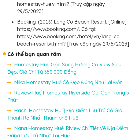
homestay-hue.vi.html? [Truy cập ngày
29/5/2023]
Booking. (2013) Lang Co Beach Resort. [Online].
https://www.booking.com/. Có tại:
https://www.booking.com/hotel/vn/lang-co-
beach-resort.vi.html? [Truy cập ngày 29/5/2023]
Có thể bạn quan tâm
Homestay Huế Gần Sông Hương Có View Siêu
Đẹp, Giá Chỉ Từ 350.000 Đồng
Mika Homestay Huế Có Đẹp Đúng Như Lời Đồn
Review Huế Homestay Riverside Gói Gọn Trong 5
Phút
Hachi Homestay Huế| Địa Điểm Lưu Trú Có Giá
Thành Rẻ Nhất Thành phố Huế
Nana Homestay Huế| Riview Chi Tiết Về Địa Điểm
Đáng Lưu Trú Nhất Tại Huế