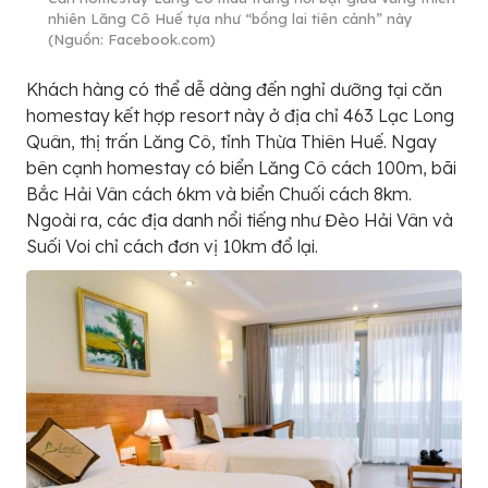
nhiên Lăng Cô Huế tựa như “bồng lai tiên cảnh” này
(Nguồn: Facebook.com)
Khách hàng có thể dễ dàng đến nghỉ dưỡng tại căn
homestay kết hợp resort này ở địa chỉ 463 Lạc Long
Quân, thị trấn Lăng Cô, tỉnh Thừa Thiên Huế. Ngay
bên cạnh homestay có biển Lăng Cô cách 100m, bãi
Bắc Hải Vân cách 6km và biển Chuối cách 8km.
Ngoài ra, các địa danh nổi tiếng như Đèo Hải Vân và
Suối Voi chỉ cách đơn vị 10km đổ lại.