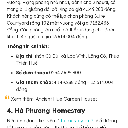
vuông. Hạng phòng nhỏ nhất, dành cho 2 người, có
trang bị 1 giường đôi cỡ King có giá 4.149.288 đồng.
Khách hàng cũng có thể lựa chọn phòng Suite
Courtyard rộng 102 mét vuông với giá 7.132.436
đồng. Các phòng lớn nhất có thể sử dụng cho đoàn
khách 4 người có giá 13.614.004 đồng.
Thông tin chi tiết:
Địa chỉ:
thôn Cù Dù, xã Lộc Vĩnh, Lăng Cô, Thừa
Thiên Huế
Số điện thoại:
0234 3695 800
Giá tham khảo:
4.149.288 đồng – 13.614.004
đồng
Xem thêm: Ancient Hue Garden Houses
4. Hà Phương Homestay
Nếu bạn đang tìm kiếm 1
homestay Huế
chất lượng
tốt, giá cả phải chăng thì không thể bỏ qua Hà