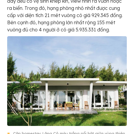
đây đều có vệ sinh khép kín, view nhìn ra vườn hoặc
ra biển. Trong đó, hạng phòng nhỏ nhất được cung
cấp với diện tích 21 mét vuông có giá 929.345 đồng.
Bên cạnh đó, hạng phòng lớn nhất rộng 155 mét
vuông đủ cho 4 người ở có giá 5.935.331 đồng.
Căn homestay Lăng Cô màu trắng nổi bật giữa vùng thiên