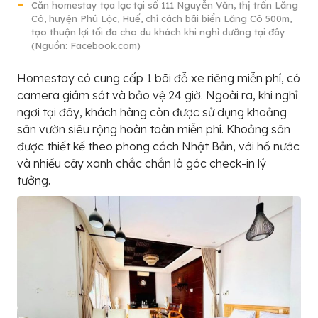
Căn homestay tọa lạc tại số 111 Nguyễn Văn, thị trấn Lăng
Cô, huyện Phú Lộc, Huế, chỉ cách bãi biển Lăng Cô 500m,
tạo thuận lợi tối đa cho du khách khi nghỉ dưỡng tại đây
(Nguồn: Facebook.com)
Homestay có cung cấp 1 bãi đỗ xe riêng miễn phí, có
camera giám sát và bảo vệ 24 giờ. Ngoài ra, khi nghỉ
ngơi tại đây, khách hàng còn được sử dụng khoảng
sân vườn siêu rộng hoàn toàn miễn phí. Khoảng sân
được thiết kế theo phong cách Nhật Bản, với hồ nước
và nhiều cây xanh chắc chắn là góc check-in lý
tưởng.