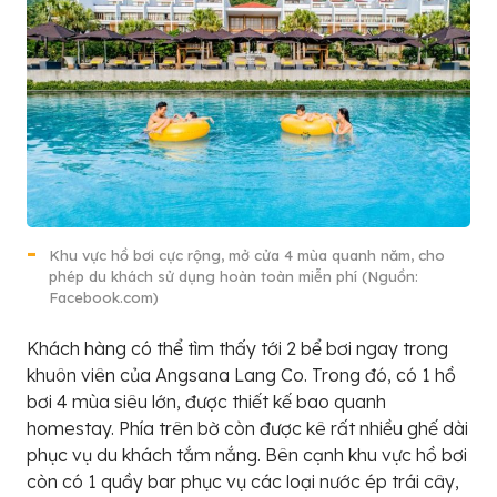
Khu vực hồ bơi cực rộng, mở cửa 4 mùa quanh năm, cho
phép du khách sử dụng hoàn toàn miễn phí (Nguồn:
Facebook.com)
Khách hàng có thể tìm thấy tới 2 bể bơi ngay trong
khuôn viên của Angsana Lang Co. Trong đó, có 1 hồ
bơi 4 mùa siêu lớn, được thiết kế bao quanh
homestay. Phía trên bờ còn được kê rất nhiều ghế dài
phục vụ du khách tắm nắng. Bên cạnh khu vực hồ bơi
còn có 1 quầy bar phục vụ các loại nước ép trái cây,