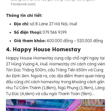
Facebook.com)
Thông tin chi tiết:
Địa chỉ:
số 8 Lane 27 Hà Nội, Huế
Số điện thoại:
079 566 9199
Giá tham khảo:
400.000 đồng – 520.000 đồng
4. Happy House Homestay
Happy House Homestay cung cấp chỗ nghỉ ngay tại
27 Hùng Vương 4, Huế. Homestay chỉ cách công viên
Tôn Đức Thắng 500m, cầu Tràng Tiền 650m và Cung
An Định 1km. Ngoài ra, các địa điểm tham quan hàng
đầu cũng chỉ cách homestay trong khoảng cách gần
như Tử Cấm Thành (1,8km), Ngũ Phụng (1,9km), Lăng
Tự Đức (4,6km) và cầu ngói Thanh Toàn (5km)…