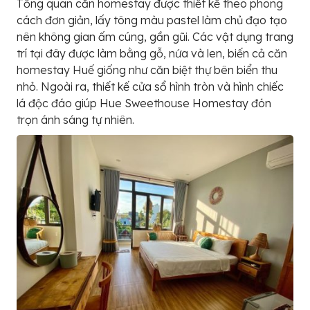
Tổng quan căn homestay được thiết kế theo phong
cách đơn giản, lấy tông màu pastel làm chủ đạo tạo
nên không gian ấm cúng, gần gũi. Các vật dụng trang
trí tại đây được làm bằng gỗ, nứa và len, biến cả căn
homestay Huế giống như căn biệt thự bên biển thu
nhỏ. Ngoài ra, thiết kế cửa sổ hình tròn và hình chiếc
lá độc đáo giúp Hue Sweethouse Homestay đón
trọn ánh sáng tự nhiên.