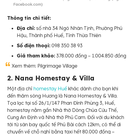
Facebook.com)
Thông tin chi tiết:
Địa chỉ:
số nhà 34 Ngô Nhân Tịnh, Phường Phú
Hậu, Thành phố Huế, Tỉnh Thừa Thiên
Số điện thoại:
098 350 38 93
Giá tham khảo:
378.000 đồng – 1.004.850 đồng
Xem thêm: Pilgrimage Village
2. Nana Homestay & Villa
Một địa chỉ
homestay Huế
khác dành cho bạn khi
đến thăm sông Hương là Nana Homestay & Villa.
Tọa lạc tại số 26/1/147 Phan Đình Phùng 3, Huế,
homestay nằm gần Nhà thờ Dòng Chúa Cứu Thế,
Cung An Định và Nhà thờ Phủ Cam. Đối với du khách
tới từ sân bay quốc tế Phú Bài cách 12km, có thể di
chuyển về chỗ nghỉ bằng taxi hết 80.000 đồng –