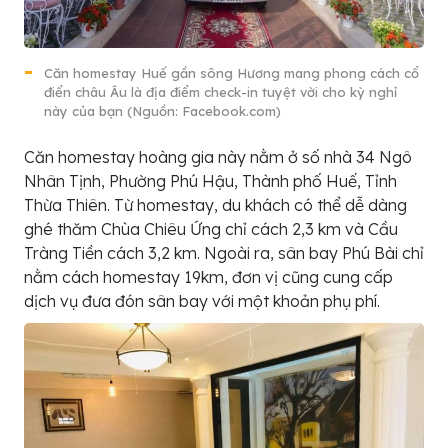
Căn homestay Huế gần sông Hương mang phong cách cổ
điển châu Âu là địa điểm check-in tuyệt vời cho kỳ nghỉ
này của bạn (Nguồn: Facebook.com)
Căn homestay hoàng gia này nằm ở số nhà 34 Ngô
Nhân Tịnh, Phường Phú Hậu, Thành phố Huế, Tỉnh
Thừa Thiên. Từ homestay, du khách có thể dễ dàng
ghé thăm Chùa Chiêu Ứng chỉ cách 2,3 km và Cầu
Tràng Tiền cách 3,2 km. Ngoài ra, sân bay Phú Bài chỉ
nằm cách homestay 19km, đơn vị cũng cung cấp
dịch vụ đưa đón sân bay với một khoản phụ phí.