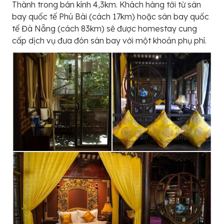
Thành trong bán kính 4,3km. Khách hàng tới từ sân
bay quốc tế Phú Bài (cách 17km) hoặc sân bay quốc
tế Đà Nẵng (cách 83km) sẽ được homestay cung
cấp dịch vụ đưa đón sân bay với một khoản phụ phí.