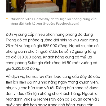
Mandarin Villas Homestay đã tái hiện lại hoàng cung của
vùng đất kinh kỳ xưa (Nguồn: Facebook.com)
Đơn vị cung cấp nhiều phân hạng phòng đa dạng.
Trong đó có phòng giường đôi nhìn ra khu vườn rộng
23 mét vuông có giá 585.000 đồng. Ngoài ra, còn có
phòng dành cho 3 người được kê sẵn 2 giường tầng
có giá 810.810 đồng. Khách hàng cũng có thể lựa
chọn phòng Suite gia đình rộng tới 50 mét vuông có
giá 2.325.000 đồng.
Về dịch vụ, homestay đảm bảo cung cấp đầy đủ các
tiện ích hiện đại như nhà hàng ngay trong khuôn viên,
phục vụ các bữa trưa và tối. Riêng bữa sáng sẽ được
đơn vị đưa đến tận phòng cho khách hàng. Ngoài ra,
Mandarin Villas & Homestay còn có 1 quán cafe và 1
quầy bar tích hợp ngay trong nhà hàng, cung cấp