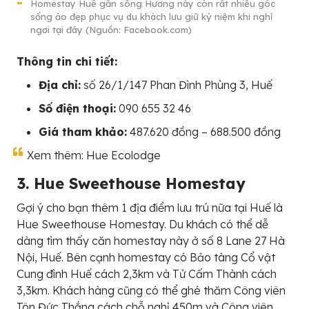
Homestay Huế gần sông Hương này còn rất nhiều góc
sống ảo đẹp phục vụ du khách lưu giữ kỷ niệm khi nghỉ
ngơi tại đây (Nguồn: Facebook.com)
Thông tin chi tiết:
Địa chỉ:
số 26/1/147 Phan Đình Phùng 3, Huế
Số điện thoại:
090 655 32 46
Giá tham khảo:
487.620 đồng – 688.500 đồng
Xem thêm: Hue Ecolodge
3. Hue Sweethouse Homestay
Gợi ý cho bạn thêm 1 địa điểm lưu trú nữa tại Huế là
Hue Sweethouse Homestay. Du khách có thể dễ
dàng tìm thấy căn homestay này ở số 8 Lane 27 Hà
Nội, Huế. Bên cạnh homestay có Bảo tàng Cổ vật
Cung đình Huế cách 2,3km và Tử Cấm Thành cách
3,3km. Khách hàng cũng có thể ghé thăm Công viên
Tôn Đức Thắng cách chỗ nghỉ 450m và Công viên