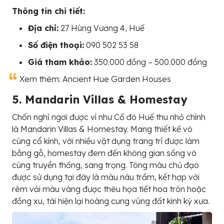
Thông tin chi tiết:
Địa chỉ:
27 Hùng Vương 4, Huế
Số điện thoại:
090 502 53 58
Giá tham khảo:
350.000 đồng – 500.000 đồng
Xem thêm: Ancient Hue Garden Houses
5. Mandarin Villas & Homestay
Chốn nghỉ ngơi được ví như Cố đô Huế thu nhỏ chính
là Mandarin Villas & Homestay. Mang thiết kế vô
cùng cổ kính, với nhiều vật dụng trang trí được làm
bằng gỗ, homestay đem đến không gian sống vô
cùng truyền thống, sang trọng. Tông màu chủ đạo
được sử dụng tại đây là màu nâu trầm, kết hợp với
rèm vải màu vàng được thêu họa tiết hoa tròn hoặc
đồng xu, tái hiện lại hoàng cung vùng đất kinh kỳ xưa.