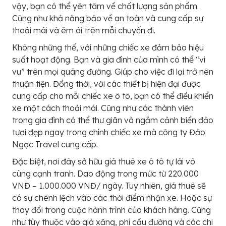
vậy, bạn có thể yên tâm về chất lượng sản phẩm.
Cũng như khả năng bảo về an toàn và cung cấp sự
thoải mái và êm ái trên mỗi chuyến đi.
Không những thế, với những chiếc xe đảm bảo hiệu
suất hoạt động. Bạn và gia đình của mình có thể “vi
vu” trên mọi quãng đường. Giúp cho việc đi lại trở nên
thuận tiện. Đồng thời, với các thiết bị hiện đại được
cung cấp cho mỗi chiếc xe ô tô, bạn có thể điều khiển
xe một cách thoải mái. Cũng như các thành viên
trong gia đình có thể thư giãn và ngắm cảnh biển đảo
tươi đẹp ngay trong chính chiếc xe mà công ty Đảo
Ngọc Travel cung cấp.
Đặc biệt, nơi đây sở hữu giá thuê xe ô tô tự lái vô
cùng cạnh tranh. Dao động trong mức từ 220.000
VNĐ – 1.000.000 VNĐ/ ngày. Tuy nhiên, giá thuê sẽ
có sự chênh lệch vào các thời điểm nhận xe. Hoặc sự
thay đổi trong cuộc hành trình của khách hàng. Cũng
như tùy thuộc vào giá xăng, phí cầu đường và các chi