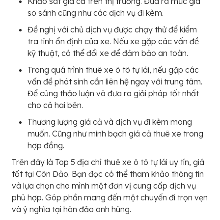
Khảo sát giá cả trên thị trường. Đưa ra mức giá
so sánh cũng như các dịch vụ đi kèm.
Đề nghị với chủ dịch vụ được chạy thử để kiểm
tra tính ổn định của xe. Nếu xe gặp các vấn đề
kỹ thuật, có thể đổi xe để đảm bảo an toàn.
Trong quá trình thuê xe ô tô tự lái, nếu gặp các
vấn đề phát sinh cần liên hệ ngay với trung tâm.
Để cùng thảo luận và đưa ra giải pháp tốt nhất
cho cả hai bên.
Thương lượng giá cả và dịch vụ đi kèm mong
muốn. Cũng như minh bạch giá cả thuê xe trong
hợp đồng.
Trên đây là Top 5 địa chỉ thuê xe ô tô tự lái uy tín, giá
tốt tại Côn Đảo. Bạn đọc có thể tham khảo thông tin
và lựa chọn cho mình một đơn vị cung cấp dịch vụ
phù hợp. Góp phần mang đến một chuyến đi trọn vẹn
và ý nghĩa tại hòn đảo anh hùng.