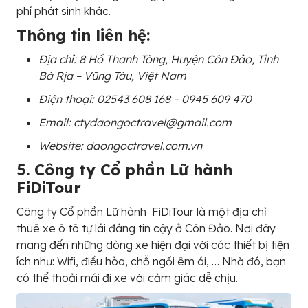
phí phát sinh khác.
Thông tin liên hệ:
Địa chỉ: 8 Hồ Thanh Tòng, Huyện Côn Đảo, Tỉnh
Bà Rịa – Vũng Tàu, Việt Nam
Điện thoại: 02543 608 168 – 0945 609 470
Email: ctydaongoctravel@gmail.com
Website: daongoctravel.com.vn
5. Công ty Cổ phần Lữ hành
FiDiTour
Công ty Cổ phần Lữ hành FiDiTour là một địa chỉ
thuê xe ô tô tự lái đáng tin cậy ở Côn Đảo. Nơi đây
mang đến những dòng xe hiện đại với các thiết bị tiện
ích như: Wifi, điều hòa, chỗ ngồi êm ái, … Nhờ đó, bạn
có thể thoải mái đi xe với cảm giác dễ chịu.