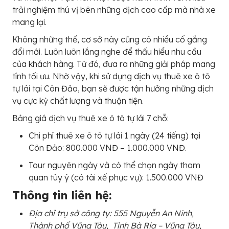
trải nghiệm thú vị bên những dịch cao cấp mà nhà xe
mang lại.
Không những thế, cơ sở này cũng có nhiều cố gắng
đổi mới. Luôn luôn lắng nghe để thấu hiểu nhu cầu
của khách hàng. Từ đó, đưa ra những giải pháp mang
tính tối ưu. Nhờ vậy, khi sử dụng dịch vụ thuê xe ô tô
tự lái tại Côn Đảo, bạn sẽ được tận hưởng những dịch
vụ cực kỳ chất lượng và thuận tiện.
Bảng giá dịch vụ thuê xe ô tô tự lái 7 chỗ:
Chi phí thuê xe ô tô tự lái 1 ngày (24 tiếng) tại
Côn Đảo: 800.000 VNĐ – 1.000.000 VNĐ.
Tour nguyên ngày và có thể chọn ngày tham
quan tùy ý (có tài xế phục vụ): 1.500.000 VNĐ
Thông tin liên hệ:
Địa chỉ trụ sở công ty: 555 Nguyễn An Ninh,
Thành phố Vũng Tàu, Tỉnh Bà Rịa – Vũng Tàu,