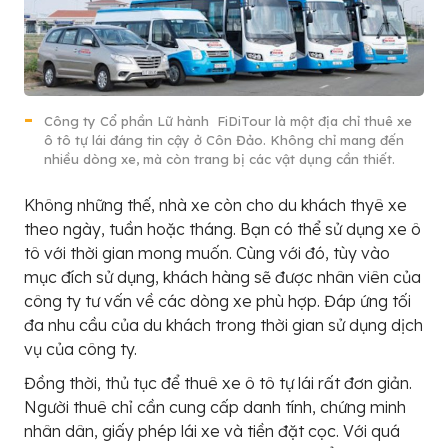
Công ty Cổ phần Lữ hành FiDiTour là một địa chỉ thuê xe
ô tô tự lái đáng tin cậy ở Côn Đảo. Không chỉ mang đến
nhiều dòng xe, mà còn trang bị các vật dụng cần thiết.
Không những thế, nhà xe còn cho du khách thyê xe
theo ngày, tuần hoặc tháng. Bạn có thể sử dụng xe ô
tô với thời gian mong muốn. Cùng với đó, tùy vào
mục đích sử dụng, khách hàng sẽ được nhân viên của
công ty tư vấn về các dòng xe phù hợp. Đáp ứng tối
đa nhu cầu của du khách trong thời gian sử dụng dịch
vụ của công ty.
Đồng thời, thủ tục để thuê xe ô tô tự lái rất đơn giản.
Người thuê chỉ cần cung cấp danh tính, chứng minh
nhân dân, giấy phép lái xe và tiền đặt cọc. Với quá