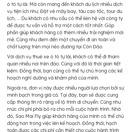
ô tô tự lái. Mà còn mang đến khách du lịch nhiều dịch
vụ tiện ích như: Đặt vé máy bay, tàu cao tốc, tour du
lịch, … Du khách có nhu cầu có thể liên hệ với công ty
để được tư vấn và hỗ trợ một cách tốt nhất. Góp
phần giúp khách hàng có thêm nhiều trải nghiệm mới
mẻ. Cũng như đem đến một chuyến đi an toàn và
chất lượng trên mọi nẻo đường tại Côn Đảo.
Với dịch vụ thuê xe ô tô tự lái, khách có thể đi tham
quan nhiều nơi trên đảo. Cùng với đó là thời gian tiết
kiệm. Đồng thời, bạn cũng có thể tự chủ trong các kế
hoạch nghỉ dưỡng và khám phá của mình.
Ngoài ra, đơn vị này được nhiều người lựa chọn bởi sự
minh bạch trong giá cả. Tại đây, bạn sẽ được cung
cấp thông tin rõ ràng về lộ trình di chuyển. Cũng như
mức chi phí phải bỏ ra cho mỗi cuộc hành trình. Nhờ
đó, Sao Mai Fly giúp khách hàng của mình có thể chủ
động hơn trong việc lên kế hoạch. Đồng thời, hạch
toán được các chi phí cần thiết cho cuộc hành trình