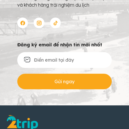
và khách hàng trải nghiệm du lịch
Đăng ký email để nhận tin mới nhất
Gửi ngay