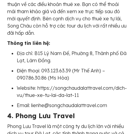
thuận về các điều khoản thuê xe. Bạn có thể thoải
mái tham khảo giá và đến xem xe trực tiếp sau đó
mới quyết định. Bên cạnh dịch vụ cho thuê xe tự lái,
Song Châu còn hỗ trợ các tour du lịch với rất nhiều ưu
đãi hấp dẫn.
Thông tin liên hệ:
Địa chỉ: B15 Lý Nam Đế, Phường 8, Thành phố Đà
Lạt, Lâm Đồng.
Điện thoại: 093.123.63.39 (Mr Thế Anh) –
0907.86.30.86 (Ms Hòa)
Website: https://songchaudalattravel.com/dich-
vu/thue-xe-tu-lai-da-lat-11
Email: lienhe@songchaudalattravel.com
4.
Phong Lưu Travel
Phong Lưu Travel là một công ty du lịch lớn với nhiều
dịch vụ tour Đà Lạt, các tỉnh thành trong nước và cả