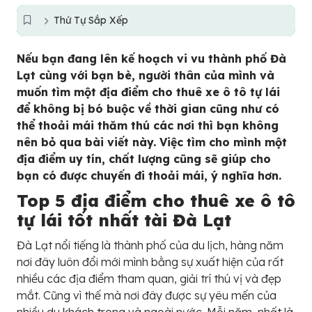
Thứ Tự Sắp Xếp
Nếu bạn đang lên kế hoạch vi vu thành phố Đà
Lạt cùng với bạn bè, người thân của mình và
muốn tìm một địa điểm cho thuê xe ô tô tự lái
để không bị bó buộc về thời gian cũng như có
thể thoải mái thăm thú các nơi thì bạn không
nên bỏ qua bài viết này. Việc tìm cho mình một
địa điểm uy tín, chất lượng cũng sẽ giúp cho
bạn có được chuyến đi thoải mái, ý nghĩa hơn.
Top 5 địa điểm cho thuê xe ô tô
tự lái tốt nhất tài Đà Lạt
Đà Lạt nổi tiếng là thành phố của du lịch, hàng năm
nơi đây luôn đổi mới mình bằng sự xuất hiện của rất
nhiều các địa điểm tham quan, giải trí thú vị và đẹp
mắt. Cũng vì thế mà nơi đây được sự yêu mến của