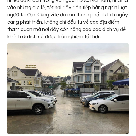
nhiều du khách trong và ngoài nước. Mỗi năm, nhất là
vào những dịp lễ, tết nơi đây đón tiếp hàng nghìn lượt
người lui đến. Cũng vì lẽ đó mà thành phố du lịch ngày
càng phát triển, không chỉ đầu tư về các địa điểm
tham quan mà nơi đây còn nâng cao các dịch vụ để
khách du lịch có được trải nghiệm tốt hơn.