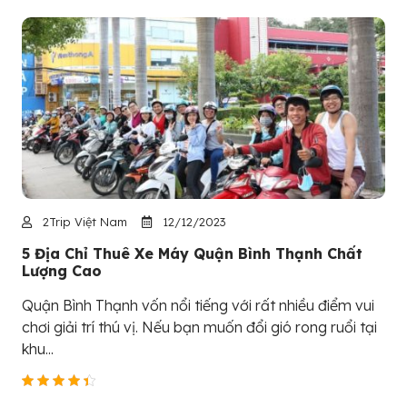
2Trip Việt Nam
12/12/2023
5 Địa Chỉ Thuê Xe Máy Quận Bình Thạnh Chất
Lượng Cao
Quận Bình Thạnh vốn nổi tiếng với rất nhiều điểm vui
chơi giải trí thú vị. Nếu bạn muốn đổi gió rong ruổi tại
khu...