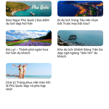
Đảo Ngọc Phú Quốc | Địa điểm
Đi du lịch Vũng Tàu nên chọn
du lịch đẹp hút hồn
bãi Trước hay bãi Sau?
Đà Lạt – Thành phố ngàn hoa
Khu du lịch Ghềnh Ráng Tiên Sa
hút hồn du khách
đẹp ngỡ ngàng “đốn tim” du
khách
[Gợi ý] Trang phục nên mặc khi
đi Phú Quốc đẹp và phù hợp
nhất