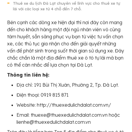
Thuê xe du lịch Đà Lạt chuyên về lĩnh vực cho thuê xe tự
lái với các loại xe từ 4 chỗ đến 7 chỗ.
Bên cạnh các dòng xe hiện đại thì nơi đây còn mang
đến cho khách hàng một đội ngũ nhân viên vô cùng
tâm huyết, sẵn sàng phục vụ bạn từ việc tư vấn chọn
xe, các thủ tục gia nhận cho đến giải quyết những
vấn đề phát sinh trong suốt thời gian sử dụng xe. Đây
chắc chắn là một địa điểm thuê xe ô tô tự lái mà bạn
có thể cân nhắc để lựa chọn tại Đà Lạt.
Thông tin liên hệ:
Địa chỉ: 191 Bùi Thị Xuân, Phường 2, Tp. Đà Lạt.
Điện thoại: 0919 815 871
Website: http://thuexedulichdalat.com.vn/
Email: thuexe@thuexedulichdalat.com.vn hoặc
lienhe@thuexedulichdalat.com.vn
Trên đây là tổng hợp Top 5 địa điểm cho thuê xe ô tô