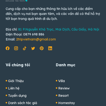
Cung cấp cho bạn những thông tin hữu ích về các điểm
đến, dịch vụ nơi bạn quan tâm, và các vấn đề có thể hỗ trợ
tốt bạn trong quá trình đi du lịch.
Địa chỉ:
81 P.Nguyễn Khả Trạc, Mai Dịch, Cầu Giấy, Hà Nội
Điện thoại: 0879 698 886
Email:
2tripvietnam@gmail.com
Về chúng tôi
Danh mục
Giới Thiệu
Villa
Liên hệ
Review
Tuyển dụng
Resort
Danh sách tác giả
Homestay