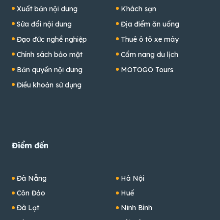
Xuất bản nội dung
Khách sạn
Sửa đổi nội dung
Địa điểm ăn uống
Đạo đức nghề nghiệp
Thuê ô tô xe máy
Chính sách bảo mật
Cẩm nang du lịch
Bản quyền nội dung
MOTOGO Tours
Điều khoản sử dụng
Điểm đến
Đà Nẵng
Hà Nội
Côn Đảo
Huế
Đà Lạt
Ninh Bình