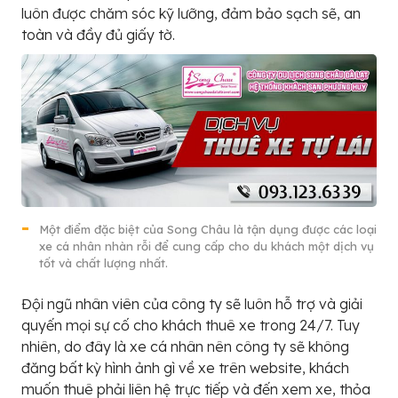
luôn được chăm sóc kỹ lưỡng, đảm bảo sạch sẽ, an
toàn và đầy đủ giấy tờ.
Một điểm đặc biệt của Song Châu là tận dụng được các loại
xe cá nhân nhàn rỗi để cung cấp cho du khách một dịch vụ
tốt và chất lượng nhất.
Đội ngũ nhân viên của công ty sẽ luôn hỗ trợ và giải
quyến mọi sự cố cho khách thuê xe trong 24/7. Tuy
nhiên, do đây là xe cá nhân nên công ty sẽ không
đăng bất kỳ hình ảnh gì về xe trên website, khách
muốn thuê phải liên hệ trực tiếp và đến xem xe, thỏa