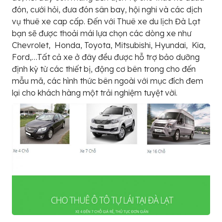
đón, cưới hỏi, đưa đón sân bay, hội nghi và các dịch
vụ thuê xe cap cấp. Đến với Thuê xe du lịch Đà Lạt
bạn sẽ được thoải mái lựa chọn các dòng xe như
Chevrolet, Honda, Toyota, Mitsubishi, Hyundai, Kia,
Ford,…Tất cả xe ở đây đều được hỗ trợ bảo dưỡng
định kỳ từ các thiết bị, động cơ bên trong cho đến
mẫu mã, các hình thức bên ngoài với mục đích đem
lại cho khách hàng một trải nghiệm tuyệt vời.