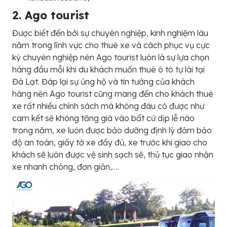
2.
Ago tourist
Được biết đến bởi sự chuyên nghiệp, kinh nghiệm lâu
năm trong lĩnh vực cho thuê xe và cách phục vụ cực
kỳ chuyên nghiệp nên Ago tourist luôn là sự lựa chọn
hàng đầu mỗi khi du khách muốn thuê ô tô tự lái tại
Đà Lạt. Đáp lại sự ủng hộ và tin tưởng của khách
hàng nên Ago tourist cũng mang đến cho khách thuê
xe rất nhiều chính sách mà không đâu có được như
cam kết sẽ không tăng giá vào bất cứ dịp lễ nào
trong năm, xe luôn được bảo dưỡng định lỳ đảm bảo
độ an toàn, giấy tờ xe đầy đủ, xe trước khi giao cho
khách sẽ luôn được vệ sinh sạch sẽ, thủ tục giao nhận
xe nhanh chóng, đơn giản,….