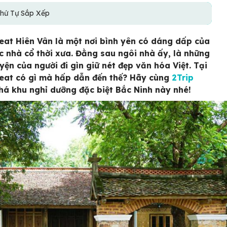
hứ Tự Sắp Xếp
eat Hiên Vân là một nơi bình yên có dáng dấp của
úc nhà cổ thời xưa. Đằng sau ngôi nhà ấy, là những
yện của người đi gìn giữ nét đẹp văn hóa Việt. Tại
eat có gì mà hấp dẫn đến thế? Hãy cùng
2Trip
á khu nghỉ dưỡng đặc biệt Bắc Ninh này nhé!