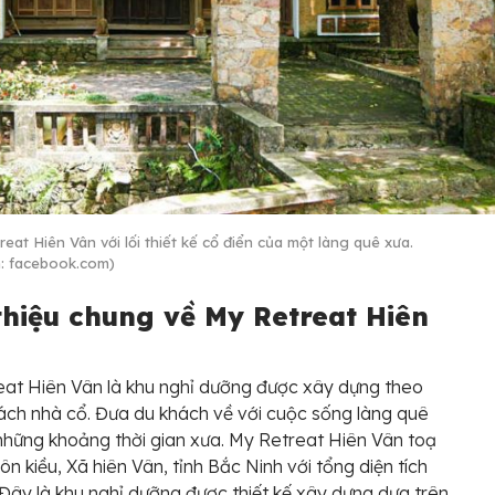
eat Hiên Vân với lối thiết kế cổ điển của một làng quê xưa.
: facebook.com)
thiệu chung về My Retreat Hiên
at Hiên Vân là khu nghỉ dưỡng được xây dựng theo
ch nhà cổ. Đưa du khách về với cuộc sống làng quê
hững khoảng thời gian xưa. My Retreat Hiên Vân toạ
hôn kiều, Xã hiên Vân, tỉnh Bắc Ninh với tổng diện tích
Đây là khu nghỉ dưỡng được thiết kế xây dựng dựa trên