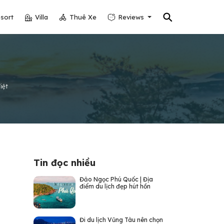
⚲
sort
Villa
Thuê Xe
Reviews
iệt
Tin đọc nhiều
Đảo Ngọc Phú Quốc | Địa
điểm du lịch đẹp hút hồn
Đi du lịch Vũng Tàu nên chọn