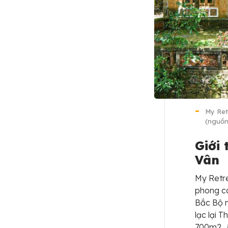
My Retr
(nguồn
Giới 
Vân
My Retre
phong cá
Bắc Bộ n
lạc lại T
700m2 . 