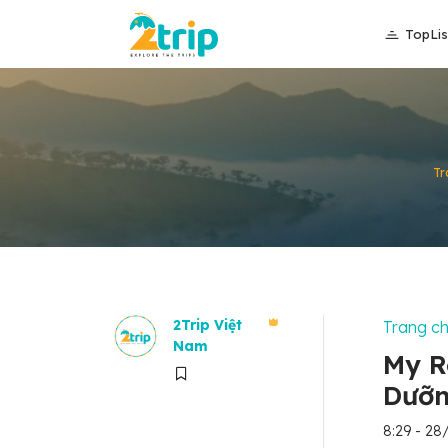
TopLis
Tr
2Trip Việt
Trang c
Nam
My R
Dưỡn
8:29 - 28