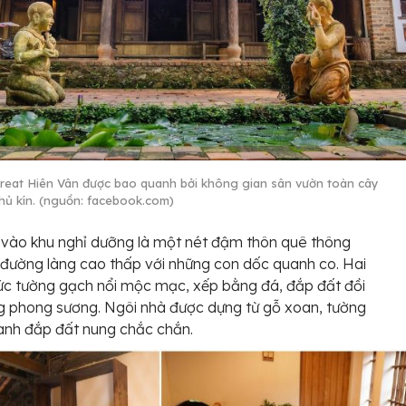
reat Hiên Vân được bao quanh bởi không gian sân vườn toàn cây
hủ kín. (nguồn: facebook.com)
 vào khu nghỉ dưỡng là một nét đậm thôn quê thông
đường làng cao thấp với những con dốc quanh co. Hai
ức tường gạch nổi mộc mạc, xếp bằng đá, đắp đất đồi
 phong sương. Ngôi nhà được dựng từ gỗ xoan, tường
anh đắp đất nung chắc chắn.