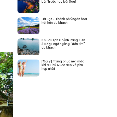
bãi Trước hay bãi Sau?
Đà Lạt – Thành phố ngàn hoa
hút hồn du khách
Khu du lịch Ghềnh Ráng Tiên
Sa đẹp ngỡ ngàng “đốn tim”
du khách
[Gợi ý] Trang phục nên mặc
khi đi Phú Quốc đẹp và phù
hợp nhất