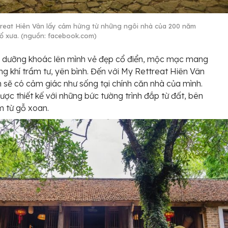
reat Hiên Vân lấy cảm hứng từ những ngôi nhà của 200 năm
cổ xưa. (nguồn: facebook.com)
ỉ dưỡng khoác lên mình vẻ đẹp cổ điển, mộc mạc mang
g khí trầm tư, yên bình. Đến với My Rettreat Hiên Vân
 sẽ có cảm giác như sống tại chính căn nhà của mình.
ược thiết kế với những bức tường trình đắp từ đất, bên
m từ gỗ xoan.