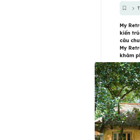
T
My Retr
kiến tr
câu chu
My Retr
khám ph