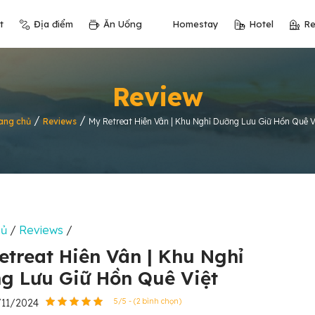
t
Địa điểm
Ăn Uống
Homestay
Hotel
Re
Review
/
/
ang chủ
Reviews
My Retreat Hiên Vân | Khu Nghỉ Dưỡng Lưu Giữ Hồn Quê V
hủ
/
Reviews
/
etreat Hiên Vân | Khu Nghỉ
g Lưu Giữ Hồn Quê Việt
/11/2024
5/5 - (2 bình chọn)