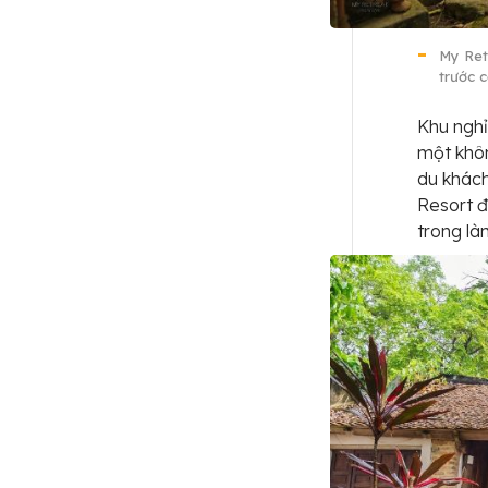
My Ret
trước 
Khu ngh
một khôn
du khách
Resort đ
trong là