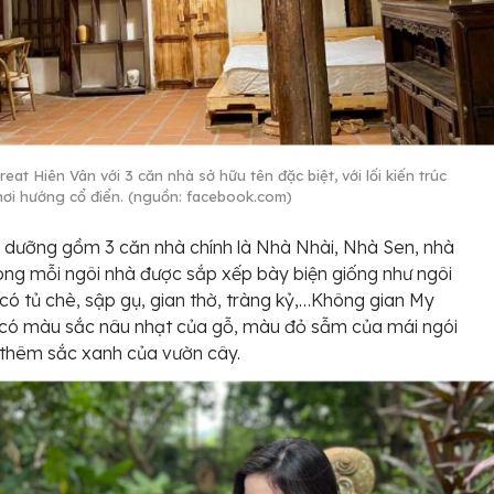
eat Hiên Vân với 3 căn nhà sở hữu tên đặc biệt, với lối kiến trúc
ơi hướng cổ điển. (nguồn: facebook.com)
 dưỡng gồm 3 căn nhà chính là Nhà Nhài, Nhà Sen, nhà
ong mỗi ngôi nhà được sắp xếp bày biện giống như ngôi
có tủ chè, sập gụ, gian thờ, tràng kỷ,…Không gian My
 có màu sắc nâu nhạt của gỗ, màu đỏ sẫm của mái ngói
thêm sắc xanh của vườn cây.