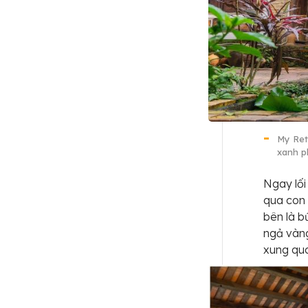
My Ret
xanh p
Ngay lối
qua con 
bên là b
ngả vàng
xung qu