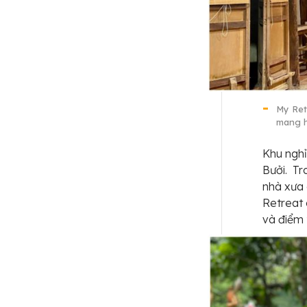
My Retr
mang h
Khu nghỉ
Bưởi. Tr
nhà xưa 
Retreat
và điểm 