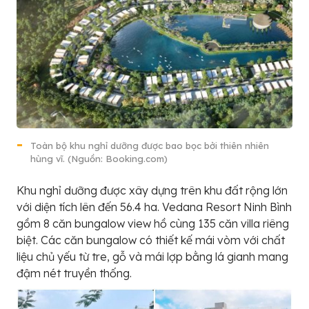
Toàn bộ khu nghỉ dưỡng được bao bọc bởi thiên nhiên
hùng vĩ. (Nguồn: Booking.com)
Khu nghỉ dưỡng được xây dựng trên khu đất rộng lớn
với diện tích lên đến 56.4 ha. Vedana Resort Ninh Bình
gồm 8 căn bungalow view hồ cùng 135 căn villa riêng
biệt. Các căn bungalow có thiết kế mái vòm với chất
liệu chủ yếu từ tre, gỗ và mái lợp bằng lá gianh mang
đậm nét truyền thống.