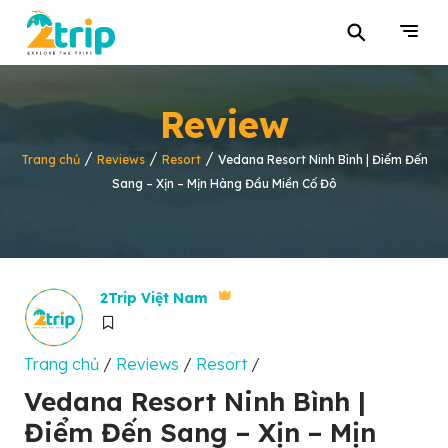
⚲
Review
/
/
/
Trang chủ
Reviews
Resort
Vedana Resort Ninh Bình | Điểm Đến
Sang – Xịn – Mịn Hàng Đầu Miền Cố Đô
2Trip Việt Nam
Trang chủ
/
Reviews
/
Resort
/
Vedana Resort Ninh Bình |
Điểm Đến Sang – Xịn – Mịn