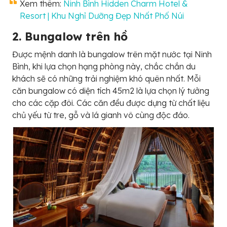
Xem thêm:
Ninh Bình Hidden Charm Hotel &
Resort | Khu Nghỉ Dưỡng Đẹp Nhất Phố Núi
2. Bungalow trên hồ
Được mệnh danh là bungalow trên mặt nước tại Ninh
Bình, khi lựa chọn hạng phòng này, chắc chắn du
khách sẽ có những trải nghiệm khó quên nhất. Mỗi
căn bungalow có diện tích 45m2 là lựa chọn lý tưởng
cho các cặp đôi. Các căn đều được dựng từ chất liệu
chủ yếu từ tre, gỗ và lá gianh vô cùng độc đáo.