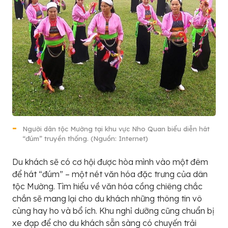
Người dân tộc Mường tại khu vực Nho Quan biểu diễn hát
“đúm” truyền thống. (Nguồn: Internet)
Du khách sẽ có cơ hội được hòa mình vào một đêm
để hát “đúm” – một nét văn hóa đặc trưng của dân
tộc Mường. Tìm hiểu về văn hóa cồng chiêng chắc
chắn sẽ mang lại cho du khách những thông tin vô
cùng hay ho và bổ ích. Khu nghỉ dưỡng cũng chuẩn bị
xe đạp để cho du khách sẵn sàng có chuyến trải