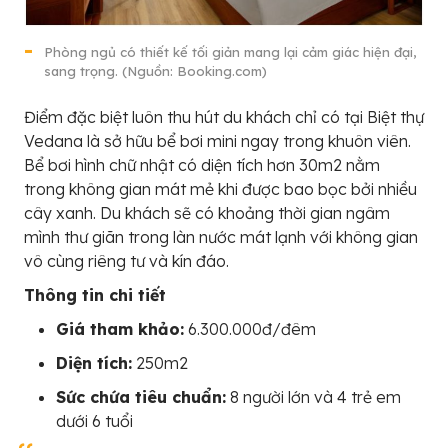
Phòng ngủ có thiết kế tối giản mang lại cảm giác hiện đại,
sang trọng. (Nguồn: Booking.com)
Điểm đặc biệt luôn thu hút du khách chỉ có tại Biệt thự
Vedana là sở hữu bể bơi mini ngay trong khuôn viên.
Bể bơi hình chữ nhật có diện tích hơn 30m2 nằm
trong không gian mát mẻ khi được bao bọc bởi nhiều
cây xanh. Du khách sẽ có khoảng thời gian ngâm
mình thư giãn trong làn nước mát lạnh với không gian
vô cùng riêng tư và kín đáo.
Thông tin chi tiết
Giá tham khảo:
6.300.000đ/đêm
Diện tích:
250m2
Sức chứa tiêu chuẩn:
8 người lớn và 4 trẻ em
dưới 6 tuổi