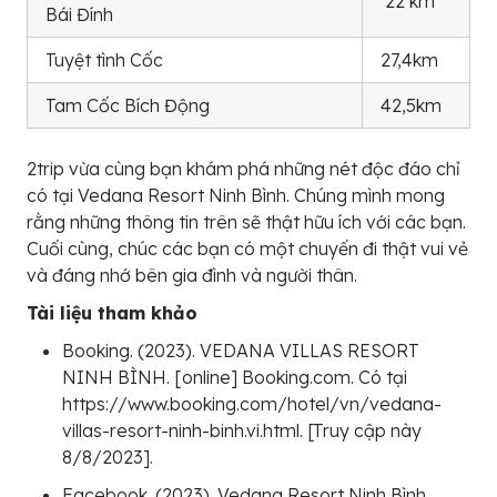
22 km
Bái Đính
Tuyệt tình Cốc
27,4km
Tam Cốc Bích Động
42,5km
2trip vừa cùng bạn khám phá những nét độc đáo chỉ
có tại Vedana Resort Ninh Bình. Chúng mình mong
rằng những thông tin trên sẽ thật hữu ích với các bạn.
Cuối cùng, chúc các bạn có một chuyến đi thật vui vẻ
và đáng nhớ bên gia đình và người thân.
Tài liệu tham khảo
Booking. (2023). VEDANA VILLAS RESORT
NINH BÌNH. [online] Booking.com. Có tại
https://www.booking.com/hotel/vn/vedana-
villas-resort-ninh-binh.vi.html. [Truy cập này
8/8/2023].
Facebook. (2023). Vedana Resort Ninh Bình.