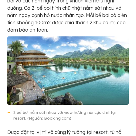
bơi vô cực nằm ngay trong khuôn viên khu nghỉ
dưỡng. Cả 2 bể bơi hình chữ nhật nằm sát nhau và
nằm ngay cạnh hồ nước nhân tạo. Mỗi bể bơi có diện
tích khoảng 100m2 được chia thành 2 khu có độ cao
đảm bảo an toàn.
2 bể bơi nằm sát nhau với view hướng núi cực chill tại
resort. (Nguồn: Booking.com)
Được đặt tại vị trí vô cùng lý tưởng tại resort, từ hồ