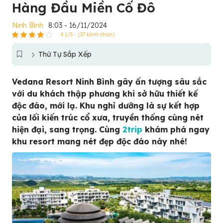
Hàng Đầu Miền Cố Đô
Ninh Bình
8:03 - 16/11/2024
4.1/5 - (37 bình chọn)
Thứ Tự Sắp Xếp
Vedana Resort Ninh Bình gây ấn tượng sâu sắc
với du khách thập phương khi sở hữu thiết kế
độc đáo, mới lạ. Khu nghỉ dưỡng là sự kết hợp
của lối kiến trúc cổ xưa, truyền thống cùng nét
hiện đại, sang trọng. Cùng
2trip
khám phá ngay
khu resort mang nét đẹp độc đáo này nhé!