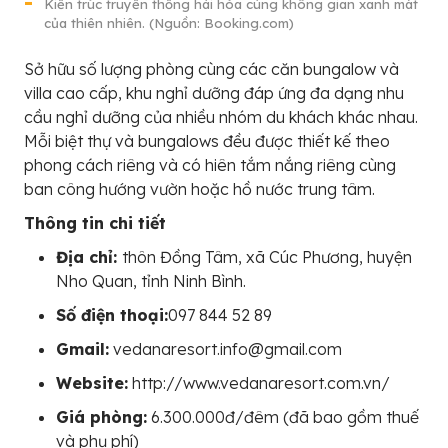
Kiến trúc truyền thống hài hòa cùng không gian xanh mát
của thiên nhiên. (Nguồn: Booking.com)
Sở hữu số lượng phòng cùng các căn bungalow và
villa cao cấp, khu nghỉ dưỡng đáp ứng đa dạng nhu
cầu nghỉ dưỡng của nhiều nhóm du khách khác nhau.
Mỗi biệt thự và bungalows đều được thiết kế theo
phong cách riêng và có hiên tắm nắng riêng cùng
ban công hướng vườn hoặc hồ nước trung tâm.
Thông tin chi tiết
Địa chỉ:
thôn Đồng Tâm, xã Cúc Phương, huyện
Nho Quan, tỉnh Ninh Bình.
Số điện thoại:
097 844 52 89
Gmail:
vedanaresort.info@gmail.com
Website:
http://www.vedanaresort.com.vn/
Giá phòng:
6.300.000đ/đêm (đã bao gồm thuế
và phụ phí)