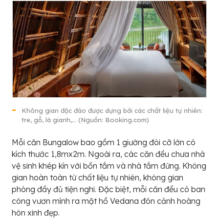
Không gian độc đáo được dựng bởi các chất liệu tự nhiên:
tre, gỗ, lá gianh,… (Nguồn: Booking.com)
Mỗi căn Bungalow bao gồm 1 giường đôi cỡ lớn có
kích thước 1,8mx2m. Ngoài ra, các căn đều chưa nhà
vệ sinh khép kín với bồn tắm và nhà tắm đứng. Không
gian hoàn toàn từ chất liệu tự nhiên, không gian
phòng đầy đủ tiện nghi. Đặc biệt, mỗi căn đều có ban
công vươn mình ra mặt hồ Vedana đón cảnh hoàng
hôn xinh đẹp.