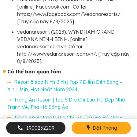
[online] Facebook.com. Có tại
https://www.facebook.com/Vedanaresorts/.
[Truy cập này 8/8/2023].
vedanaresort. (2023). WYNDHAM GRAND
VEDANA NINH BINH. [online]
vedanaresort.com.vn. Có tại
http://www.vedanaresort.com.vn/. [Truy cập này
8/8/2023].
Có thể bạn quan tâm
Resort 5 sao Ninh Bình | Top 7 Điểm Đến Sang –
Xịn – Mịn, Hot Nhất Năm 2024
Tràng An Resort | Top 5 Địa Chỉ Lưu Trú Đẹp Như
Tranh Vẽ, Tha Hồ Sống Ảo
Tràng An Retreat | Địa Chỉ Lưu Trú Giá Rẻ, View
Đẹp, Không Gian Yên Tĩnh
1900252209
Đặt Phòng