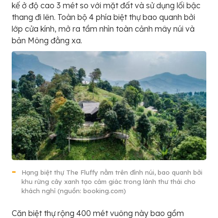
kế ở độ cao 3 mét so với mặt đất và sử dụng lối bậc
thang đi lên. Toàn bộ 4 phía biệt thự bao quanh bởi
lớp cửa kính, mở ra tầm nhìn toàn cảnh mây núi và
bản Mông đằng xa.
Hạng biệt thự The Fluffy nằm trên đỉnh núi, bao quanh bởi
khu rừng cây xanh tạo cảm giác trong lành thư thái cho
khách nghỉ (nguồn: booking.com)
Căn biệt thự rộng 400 mét vuông này bao gồm