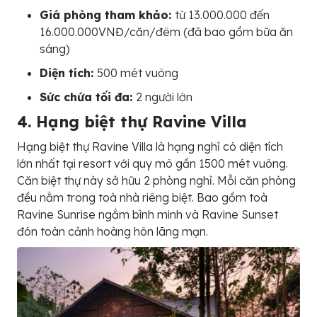
Giá phòng tham khảo:
từ 13.000.000 đến
16.000.000VNĐ/căn/đêm (đã bao gồm bữa ăn
sáng)
Diện tích:
500 mét vuông
Sức chứa tối đa:
2 người lớn
4. Hạng biệt thự Ravine Villa
Hạng biệt thự Ravine Villa là hạng nghỉ có diện tích
lớn nhất tại resort với quy mô gần 1500 mét vuông.
Căn biệt thự này sở hữu 2 phòng nghỉ. Mỗi căn phòng
đều nằm trong toà nhà riêng biệt. Bao gồm toà
Ravine Sunrise ngắm bình minh và Ravine Sunset
đón toàn cảnh hoàng hôn lãng mạn.