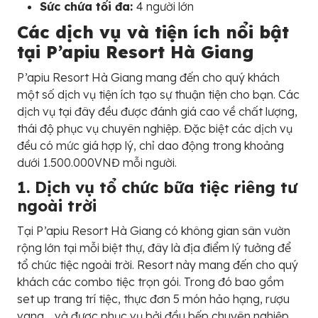
Sức chứa tối đa:
4 người lớn
Các dịch vụ và tiện ích nổi bật
tại P’apiu Resort Hà Giang
P’apiu Resort Hà Giang mang đến cho quý khách
một số dịch vụ tiện ích tạo sự thuận tiện cho bạn. Các
dịch vụ tại đây đều được đánh giá cao về chất lượng,
thái độ phục vụ chuyên nghiệp. Đặc biệt các dịch vụ
đều có mức giá hợp lý, chỉ dao động trong khoảng
dưới 1.500.000VNĐ mỗi người.
1. Dịch vụ tổ chức bữa tiệc riêng tư
ngoài trời
Tại P’apiu Resort Hà Giang có không gian sân vườn
rộng lớn tại mỗi biệt thự, đây là địa điểm lý tưởng để
tổ chức tiệc ngoài trời. Resort này mang đến cho quý
khách các combo tiệc trọn gói. Trong đó bao gồm
set up trang trí tiệc, thực đơn 5 món hảo hạng, rượu
vang… và được phục vụ bởi đầu bếp chuyên nghiệp.