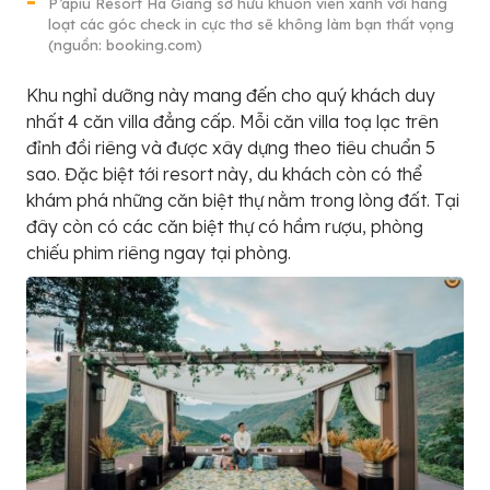
P’apiu Resort Hà Giang sở hữu khuôn viên xanh với hàng
loạt các góc check in cực thơ sẽ không làm bạn thất vọng
(nguồn: booking.com)
Khu nghỉ dưỡng này mang đến cho quý khách duy
nhất 4 căn villa đẳng cấp. Mỗi căn villa toạ lạc trên
đỉnh đồi riêng và được xây dựng theo tiêu chuẩn 5
sao. Đặc biệt tới resort này, du khách còn có thể
khám phá những căn biệt thự nằm trong lòng đất. Tại
đây còn có các căn biệt thự có hầm rượu, phòng
chiếu phim riêng ngay tại phòng.