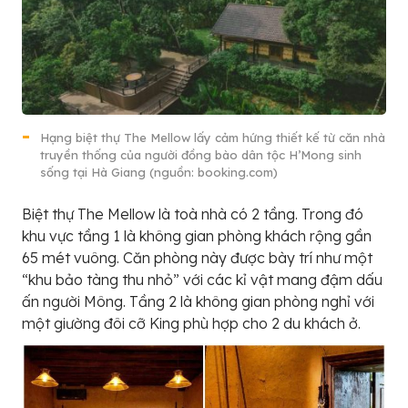
Hạng biệt thự The Mellow lấy cảm hứng thiết kế từ căn nhà
truyền thống của người đồng bào dân tộc H’Mong sinh
sống tại Hà Giang (nguồn: booking.com)
Biệt thự The Mellow là toà nhà có 2 tầng. Trong đó
khu vực tầng 1 là không gian phòng khách rộng gần
65 mét vuông. Căn phòng này được bày trí như một
“khu bảo tàng thu nhỏ” với các kỉ vật mang đậm dấu
ấn người Mông. Tầng 2 là không gian phòng nghỉ với
một giường đôi cỡ King phù hợp cho 2 du khách ở.