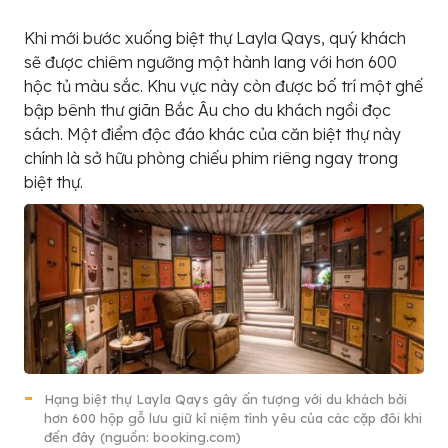
Khi mới bước xuống biệt thự Layla Qays, quý khách
sẽ được chiêm ngưỡng một hành lang với hơn 600
hộc tủ màu sắc. Khu vực này còn được bố trí một ghế
bập bênh thư giãn Bắc Âu cho du khách ngồi đọc
sách. Một điểm độc đáo khác của căn biệt thự này
chính là sở hữu phòng chiếu phim riêng ngay trong
biệt thự.
Hạng biệt thự Layla Qays gây ấn tượng với du khách bởi
hơn 600 hộp gỗ lưu giữ kỉ niệm tình yêu của các cặp đôi khi
đến đây (nguồn: booking.com)