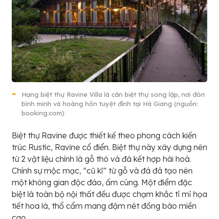
Hạng biệt thự Ravine Villa là căn biệt thự song lập, nơi đón
bình minh và hoàng hôn tuyệt đỉnh tại Hà Giang (nguồn:
booking.com)
Biệt thự Ravine được thiết kế theo phong cách kiến
trúc Rustic, Ravine cổ điển. Biệt thự này xây dựng nên
từ 2 vật liệu chính là gỗ thô và đá kết hợp hài hoà.
Chính sự mộc mạc, “cũ kĩ” từ gỗ và đá đã tạo nên
một không gian độc đáo, ấm cúng. Một điểm đặc
biệt là toàn bộ nội thất đều được chạm khắc tỉ mỉ họa
tiết hoa lá, thổ cẩm mang đậm nét đồng bào miền
cao.