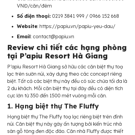
VNĐ/căn/đêm
Số điện thoại:
0219 3841 999 / 0966 152 668
Website
: https://papiu.vn/papiu-yeu-dau/
Email
: contact@papiu.vn
Review chi tiết các hạng phòng
tại P’apiu Resort Hà Giang
P’apiu Resort Hà Giang sở hữu các căn biệt thự toạ
lạc trên sườn núi, xây dựng theo các concept riêng
biệt. Tất cả các biệt thự này đều có sức chứa tối đa là
2 du khách. Mỗi căn biệt thự tại đây đều có diện tích
cực lớn từ 350 đến 1500 mét vuông mỗi căn.
1. Hạng biệt thự The Fluffy
Hạng biệt thự The Fluffy toạ lạc riêng biệt trên đỉnh
núi. Căn biệt thự này gây ấn tượng bởi kiến trúc nhà
sàn gỗ tông đen độc đáo. Căn nhà Fluffy được thiết