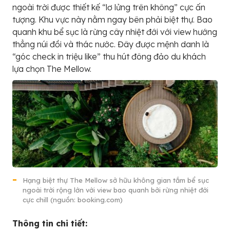
ngoài trời được thiết kế “lơ lửng trên không” cực ấn
tượng. Khu vực này nằm ngay bên phải biệt thự. Bao
quanh khu bể sục là rừng cây nhiệt đới với view hướng
thẳng núi đồi và thác nước. Đây được mệnh danh là
“góc check in triệu like” thu hút đông đảo du khách
lựa chọn The Mellow.
Hạng biệt thự The Mellow sở hữu không gian tắm bể sục
ngoài trời rộng lớn với view bao quanh bởi rừng nhiệt đới
cực chill (nguồn: booking.com)
Thông tin chi tiết: