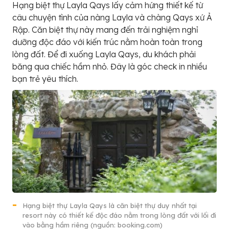
Hạng biệt thự Layla Qays lấy cảm hứng thiết kế từ
câu chuyện tình của nàng Layla và chàng Qays xứ Ả
Rập. Căn biệt thự này mang đến trải nghiệm nghỉ
dưỡng độc đáo với kiến trúc nằm hoàn toàn trong
lòng đất. Để đi xuống Layla Qays, du khách phải
băng qua chiếc hầm nhỏ. Đây là góc check in nhiều
bạn trẻ yêu thích.
Hạng biệt thự Layla Qays là căn biệt thự duy nhất tại
resort này có thiết kế độc đáo nằm trong lòng đất với lối đi
vào bằng hầm riêng (nguồn: booking.com)