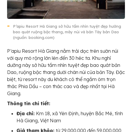
P’apiu Resort Hà Giang sở hữu tầm nhìn tuyệt đẹp hướng
bao quát ruộng bậc thang, mây núi và bản Tày bản Dao
(nguồn: booking.com)
P’apiu Resort Hà Giang nằm trải dọc trên sườn núi
với quy mô rộng lớn lên đến 30 héc ta. Khu nghỉ
dưỡng này sở hữu tầm nhìn tuyệt đẹp bao quát bản
Dao, ruộng bậc thang dưới chân núi của bản Tày. Đặc
biệt, từ resort này du khách có thể ngắm ôm trọn
thác Phia Dầu – con thác cao và đẹp nhất tại Hà
Giang.
Thông tin chi tiết:
Địa chỉ:
Km 18, xã Yên Định, huyện Bắc Mê, tỉnh
Hà Giang, Việt Nam
Giá tham khảo:
từ 29.000.000 đến 59.000.000