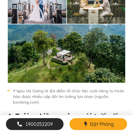
P’apiu Hà Giang là địa điểm tổ chức tiệc cưới riêng tư hoàn
hảo được nhiều cặp đôi tin tưởng lựa chọn (nguồn:
booking.com)
4. Trải nghiệm ngủ ngoài trời với
trăng sao trên đỉnh Yolo Mount
1900252209
Đặt Phòng