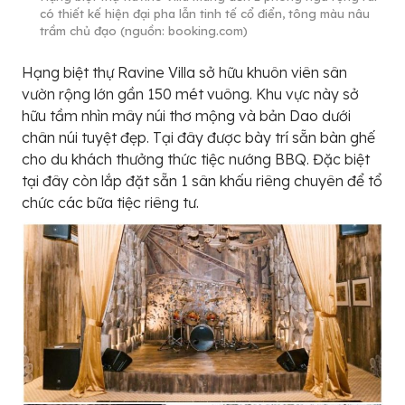
có thiết kế hiện đại pha lẫn tinh tế cổ điển, tông màu nâu
trầm chủ đạo (nguồn: booking.com)
Hạng biệt thự Ravine Villa sở hữu khuôn viên sân
vườn rộng lớn gần 150 mét vuông. Khu vực này sở
hữu tầm nhìn mây núi thơ mộng và bản Dao dưới
chân núi tuyệt đẹp. Tại đây được bày trí sẵn bàn ghế
cho du khách thưởng thức tiệc nướng BBQ. Đặc biệt
tại đây còn lắp đặt sẵn 1 sân khấu riêng chuyên để tổ
chức các bữa tiệc riêng tư.