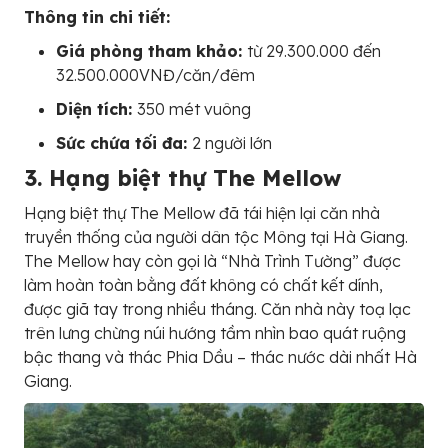
Thông tin chi tiết:
Giá phòng tham khảo:
từ 29.300.000 đến
32.500.000VNĐ/căn/đêm
Diện tích:
350 mét vuông
Sức chứa tối đa:
2 người lớn
3. Hạng biệt thự The Mellow
Hạng biệt thự The Mellow đã tái hiện lại căn nhà
truyền thống của người dân tộc Mông tại Hà Giang.
The Mellow hay còn gọi là “Nhà Trình Tường” được
làm hoàn toàn bằng đất không có chất kết dính,
được giã tay trong nhiều tháng. Căn nhà này toạ lạc
trên lưng chừng núi hướng tầm nhìn bao quát ruộng
bậc thang và thác Phia Dầu – thác nước dài nhất Hà
Giang.