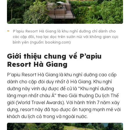
P’apiu Resort Hà Giang là khu nghỉ dưỡng chỉ dành cho
các cặp đôi, toạ lạc dọc trên sườn núi với không gian cực
bình yên (nguồn: booking.com)
Giới thiệu chung về P’apiu
Resort Hà Giang
P’apiu Resort Hà Giang là khu nghỉ dưỡng cao cấp
dành cho cặp đôi duy nhất ở Hà Giang. Khu nghỉ
dưỡng này vinh dự được đề cử là “Khu nghỉ dưỡng
lãng mạn nhất châu Á” theo Giải thưởng Du lịch Thế
giới (World Travel Awards). Với hành trình 7 năm xây
dựng, resort này đã tạo được ấn tượng mạnh mẽ với
khách du lịch cả trong và ngoài nước.