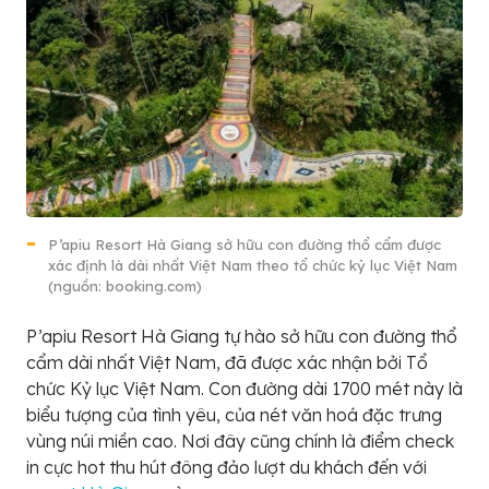
P’apiu Resort Hà Giang sở hữu con đường thổ cẩm được
xác định là dài nhất Việt Nam theo tổ chức kỷ lục Việt Nam
(nguồn: booking.com)
P’apiu Resort Hà Giang tự hào sở hữu con đường thổ
cẩm dài nhất Việt Nam, đã được xác nhận bởi Tổ
chức Kỷ lục Việt Nam. Con đường dài 1700 mét này là
biểu tượng của tình yêu, của nét văn hoá đặc trưng
vùng núi miền cao. Nơi đây cũng chính là điểm check
in cực hot thu hút đông đảo lượt du khách đến với