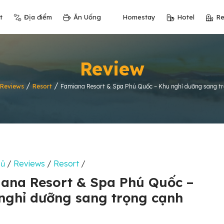
t
Địa điểm
Ăn Uống
Homestay
Hotel
Re
Review
/
/
Reviews
Resort
Famiana Resort & Spa Phú Quốc – Khu nghỉ dưỡng sang tr
hủ
/
Reviews
/
Resort
/
ana Resort & Spa Phú Quốc –
nghỉ dưỡng sang trọng cạnh