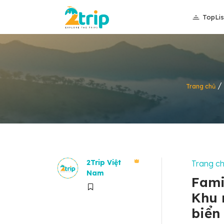
TopLis
/
Trang chủ
2Trip Việt
Trang c
Nam
Fami
Khu 
biển