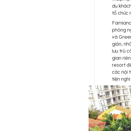
du khách
tổ chức 
Famiana
phòng ng
và Green
giản, nh
lưu trú 
gian riê
resort đ
các nội 
tiện ngh