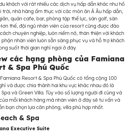
du khách với rát nhiều các dịch vụ hấp dẫn khác như hồ
i trời, nhà hàng ẩm thực với các món ăn Á Âu hấp dẫn,
giãn, quán cafe, bar, phòng tập thể lực, sân golf, sân
Hơn thế, đội ngũ nhân viên của resort cũng được đào
cách chuyên nghiệp, luôn niềm nở, thân thiện với khách
 phận nhân viên luôn sẵn sàng phục vụ và hỗ trợ khách
rong suốt thời gian nghỉ ngơi ở đây.
ew các hạng phòng của Famiana
rt & Spa Phú Quốc
, Famiana Resort & Spa Phú Quốc có tổng cộng 100
hỉ và được chia thành hai khu vực khác nhau đó là
Spa và Green Villa. Tùy vào số lượng người đi cùng và
của mỗi khách hàng mà nhân viên ở đây sẽ tư vấn và
n bạn chọn lựa căn phòng, villa phù hợp nhất.
Beach & Spa
ana Executive Suite