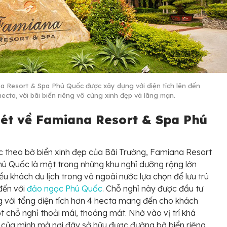
a Resort & Spa Phú Quốc được xây dựng với diện tích lên đến
hecta, với bãi biển riêng vô cùng xinh đẹp và lãng mạn.
nét về Famiana Resort & Spa Phú
c
theo bờ biển xinh đẹp của Bãi Trường, Famiana Resort
ú Quốc là một trong những khu nghỉ dưỡng rộng lớn
ều khách du lịch trong và ngoài nước lựa chọn để lưu trú
đến với
đảo ngọc Phú Quốc
. Chỗ nghỉ này được đầu tư
 với tổng diện tích hơn 4 hecta mang đến cho khách
 chỗ nghỉ thoải mái, thoáng mát. Nhờ vào vị trí khá
i của mình mà nơi đây sở hữu được đường bờ biển riêng,