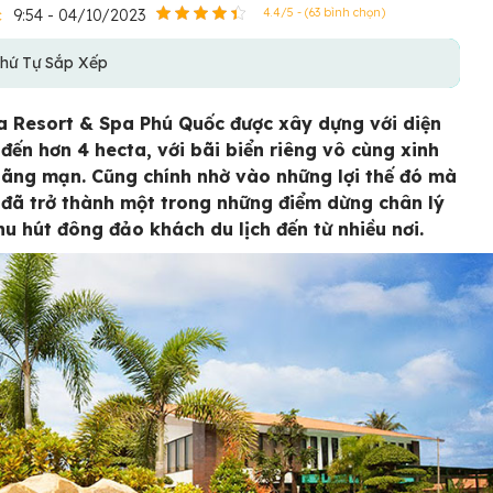
c
9:54 - 04/10/2023
4.4/5 - (63 bình chọn)
hứ Tự Sắp Xếp
 Resort & Spa Phú Quốc được xây dựng với diện
n đến hơn 4 hecta, với bãi biển riêng vô cùng xinh
lãng mạn. Cũng chính nhờ vào những lợi thế đó mà
 đã trở thành một trong những điểm dừng chân lý
hu hút đông đảo khách du lịch đến từ nhiều nơi.