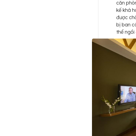
căn phòn
kế khá h
được chố
bị ban c
thể ngồi