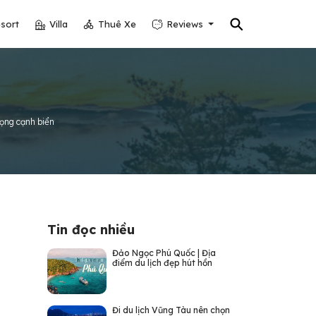
⚲
sort
Villa
Thuê Xe
Reviews
ọng cạnh biển
Tin đọc nhiều
Đảo Ngọc Phú Quốc | Địa
điểm du lịch đẹp hút hồn
Đi du lịch Vũng Tàu nên chọn