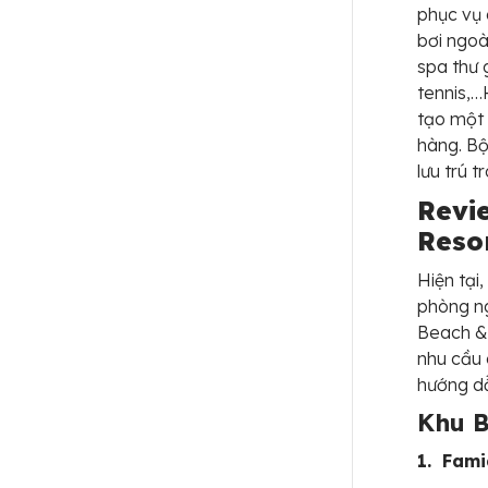
phục vụ 
bơi ngoà
spa thư 
tennis,…
tạo một 
hàng. Bộ
lưu trú t
Revi
Reso
Hiện tại
phòng ng
Beach & 
nhu cầu 
hướng dẫ
Khu 
1. Fami