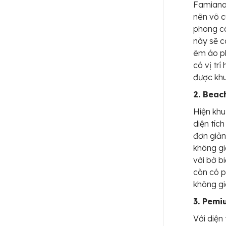
Famiana 
nên vô c
phong cá
này sẽ c
êm áo ph
có vị tr
được khu
2. Beac
Hiện khu
diện tíc
đơn giản
không gi
với bờ b
còn có p
không gi
3. Pemi
Với diện