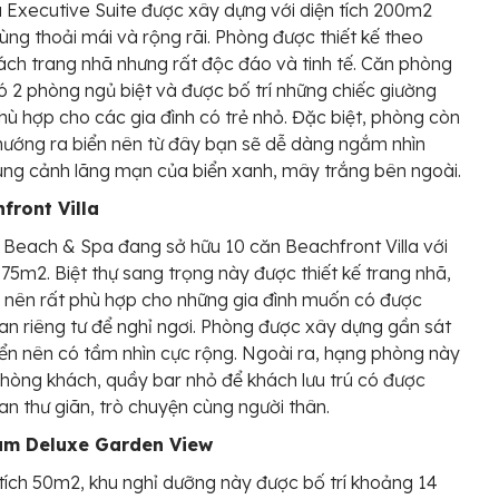
Executive Suite được xây dựng với diện tích 200m2
ùng thoải mái và rộng rãi. Phòng được thiết kế theo
ch trang nhã nhưng rất độc đáo và tinh tế. Căn phòng
ó 2 phòng ngủ biệt và được bố trí những chiếc giường
ù hợp cho các gia đình có trẻ nhỏ. Đặc biệt, phòng còn
í hướng ra biển nên từ đây bạn sẽ dễ dàng ngắm nhìn
ng cảnh lãng mạn của biển xanh, mây trắng bên ngoài.
hfront Villa
 Beach & Spa đang sở hữu 10 căn Beachfront Villa với
h 75m2. Biệt thự sang trọng này được thiết kế trang nhã,
 nên rất phù hợp cho những gia đình muốn có được
an riêng tư để nghỉ ngơi. Phòng được xây dựng gần sát
iển nên có tầm nhìn cực rộng. Ngoài ra, hạng phòng này
hòng khách, quầy bar nhỏ để khách lưu trú có được
an thư giãn, trò chuyện cùng người thân.
um Deluxe Garden View
 tích 50m2, khu nghỉ dưỡng này được bố trí khoảng 14