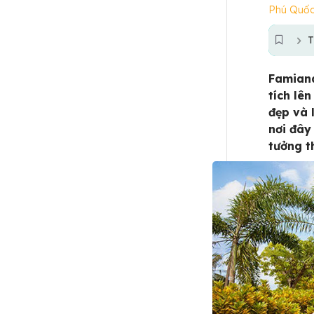
Phú Quố
T
Famiana
tích lê
đẹp và 
nơi đây
tưởng t