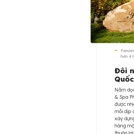
Famian
hơn 4 
Đôi 
Quố
Nằm dọc 
& Spa Ph
được nhi
mỗi dịp 
xây dựng
hàng một
thuận lợ