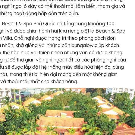
 nghỉ ngơi ở đây có thể thoải mái tắm biển, tham gia và
những hoạt động hấp dẫn trên biển.
 Resort & Spa Phú Quốc có tổng cộng khoảng 100
hỉ và được chia thành hai khu riêng biệt là Beach & Spa
 Villa. Chỗ nghỉ được trang trí theo phong cách đơn
ã nhặn, khá giống với những căn bungalow giúp khách
có thể hòa hợp với thiên nhiên nhưng vẫn có được không
ng tư để thư giãn và nghỉ ngơi. Tất cả các phòng nghỉ của
ều sẽ được lắp đặt hệ thống máy điều hòa hiện đại cùng
thất, trang thiết bị hiện đại mang đến một không gian
i và thoải mái nhất cho khách hàng.