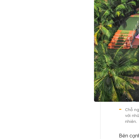
Chỗ ng
với nh
nhiên.
Bên cạnh