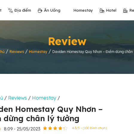
t
Địa điểm
Ăn Uống
Homestay
Hotel
Re
Review
/
/
/
chủ
Reviews
Homestay
Daviden Homestay Quy Nhơn – Điểm dừng chân 
hủ
/
Reviews
/
Homestay
/
den Homestay Quy Nhơn –
 dừng chân lý tưởng
n
8:09 - 25/05/2023
4.3/5 - (100 bình chọn)