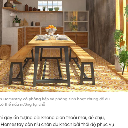
n Homestay có phòng bếp và phòng sinh hoạt chung để du
có thể nấu nướng tại chỗ
ỉ gây ấn tượng bởi không gian thoải mái, dễ chịu,
Homestay còn níu chân du khách bởi thái độ phục vụ