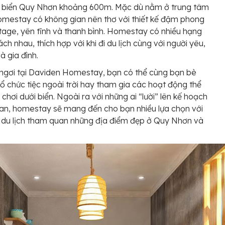
i biển Quy Nhơn khoảng 600m. Mặc dù nằm ở trung tâm
mestay có không gian nên thơ với thiết kế đậm phong
tage, yên tĩnh và thanh bình. Homestay có nhiều hạng
ch nhau, thích hợp với khi đi du lịch cùng với người yêu,
à gia đình.
 ngơi tại Daviden Homestay, bạn có thể cùng bạn bè
tổ chức tiệc ngoài trời hay tham gia các hoạt động thể
 chơi dưới biển. Ngoài ra với những ai “lười” lên kế hoạch
n, homestay sẽ mang đến cho bạn nhiều lựa chọn với
 du lịch tham quan những địa điểm đẹp ở Quy Nhơn và