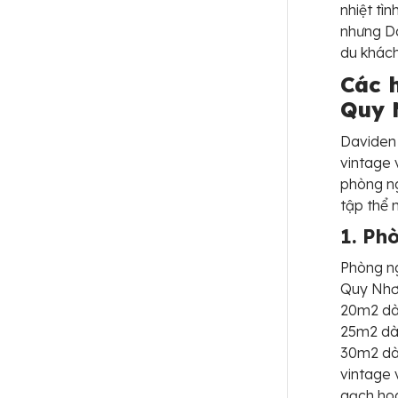
nhiệt tì
nhưng Da
du khách
Các 
Quy 
Daviden 
vintage 
phòng ng
tập thể 
1. Ph
Phòng n
Quy Nhơn
20m2 dàn
25m2 dàn
30m2 dàn
vintage 
gạch hoa