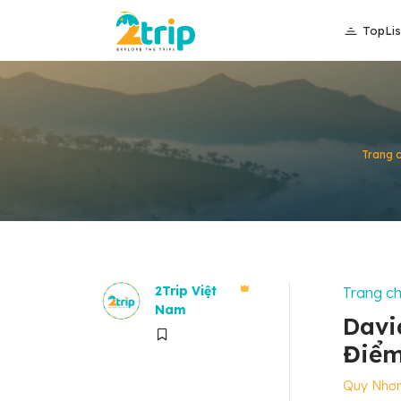
TopLis
Trang 
2Trip Việt
Trang c
Nam
Davi
Điểm
Quy Nhơ