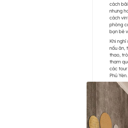
cách bã
nhưng ho
cách vin
phòng cá
bạn bè v
Khi nghỉ
nấu ăn, 
thao, trò
tham qua
các tour
Phú Yên.