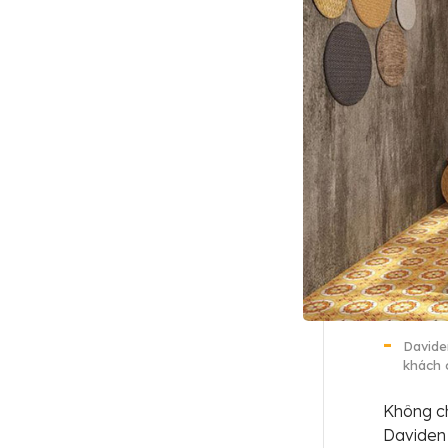
Davide
khách 
Không ch
Daviden 