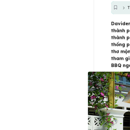
T
Daviden
thành p
thành p
thống p
thơ mộn
tham gia
BBQ nga