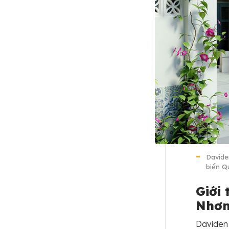
Davide
biển Q
Giới
Nhơ
Daviden