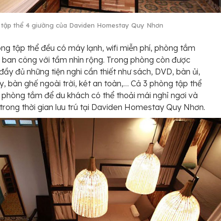
tập thể 4 giường của Daviden Homestay Quy Nhơn
ng tập thể đều có máy lạnh, wifi miễn phí, phòng tắm
ó ban công với tầm nhìn rộng. Trong phòng còn được
 đầy đủ những tiện nghi cần thiết như sách, DVD, bàn ủi,
, bàn ghế ngoài trời, két an toàn,… Cả 3 phòng tập thể
 phòng tắm để du khách có thể thoải mái nghỉ ngơi và
 trong thời gian lưu trú tại Daviden Homestay Quy Nhơn.