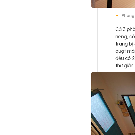
Phòng 
Cả 3 phò
riêng, c
trang bị
quạt máy
đều có 2
thư giãn