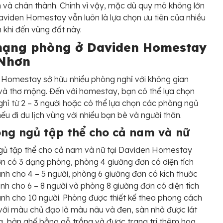
nh và chân thành. Chính vì vậy, mặc dù quy mô không lớn
viden Homestay vẫn luôn là lựa chọn ưu tiên của nhiều
 khi đến vùng đất này.
hạng phòng ở Daviden Homestay
Nhơn
Homestay sở hữu nhiều phòng nghỉ với không gian
và thơ mộng. Đến với homestay, bạn có thể lựa chọn
hỉ từ 2 – 3 người hoặc có thể lựa chọn các phòng ngủ
nếu đi du lịch vùng với nhiều bạn bè và người thân.
òng ngủ tập thể cho cả nam và nữ
gủ tập thể cho cả nam và nữ tại Daviden Homestay
 có 3 dạng phòng, phòng 4 giường đơn có diện tích
h cho 4 – 5 người, phòng 6 giường đơn có kích thước
h cho 6 – 8 người và phòng 8 giường đơn có diện tích
h cho 10 người. Phòng được thiết kế theo phong cách
với màu chủ đạo là màu nâu và đen, sàn nhà được lát
, bàn ghế bằng gỗ trắng và được trang trí thêm hoa