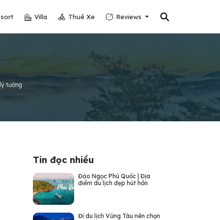
⚲
sort
Villa
Thuê Xe
Reviews
lý tưởng
Tin đọc nhiều
Đảo Ngọc Phú Quốc | Địa
điểm du lịch đẹp hút hồn
Đi du lịch Vũng Tàu nên chọn