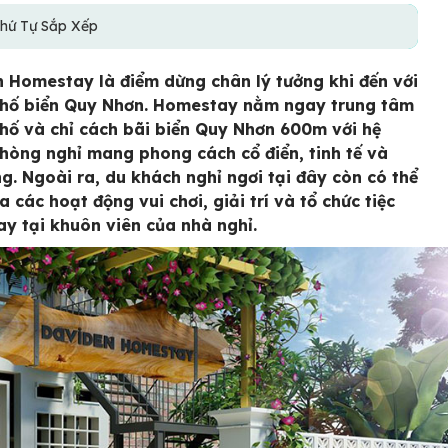
hứ Tự Sắp Xếp
 Homestay là điểm dừng chân lý tưởng khi đến với
hố biển Quy Nhơn. Homestay nằm ngay trung tâm
hố và chỉ cách bãi biển Quy Nhơn 600m với hệ
hòng nghỉ mang phong cách cổ điển, tinh tế và
g. Ngoài ra, du khách nghỉ ngơi tại đây còn có thể
 các hoạt động vui chơi, giải trí và tổ chức tiệc
y tại khuôn viên của nhà nghỉ.