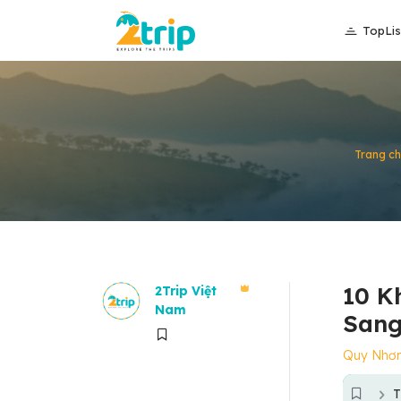
TopLis
Trang ch
10 K
2Trip Việt
Nam
Sang
Quy Nhơ
T