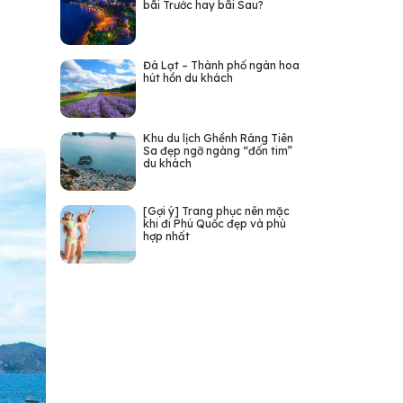
bãi Trước hay bãi Sau?
Đà Lạt – Thành phố ngàn hoa
hút hồn du khách
Khu du lịch Ghềnh Ráng Tiên
Sa đẹp ngỡ ngàng “đốn tim”
du khách
[Gợi ý] Trang phục nên mặc
khi đi Phú Quốc đẹp và phù
hợp nhất