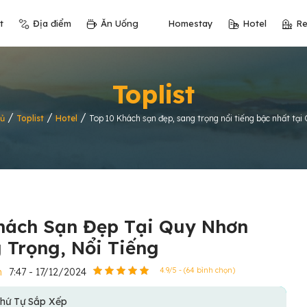
t
Địa điểm
Ăn Uống
Homestay
Hotel
Re
Toplist
/
/
/
ủ
Toplist
Hotel
Top 10 Khách sạn đẹp, sang trọng nổi tiếng bậc nhất tạ
hách Sạn Đẹp Tại Quy Nhơn
 Trọng, Nổi Tiếng
n
7:47 - 17/12/2024
4.9/5 - (64 bình chọn)
hứ Tự Sắp Xếp