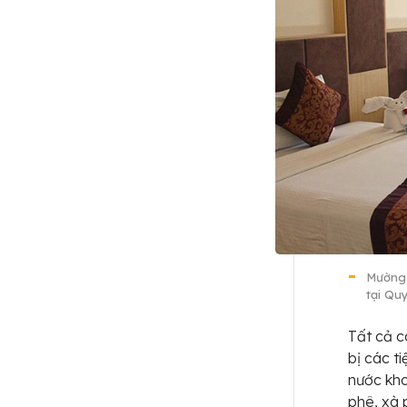
Mường 
tại Qu
Tất cả 
bị các t
nước kho
phê, xà 