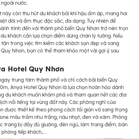
 ngoài nước.
 này còn thu hút du khách bởi khí hậu ấm áp, mang hơi
iệt đới và ẩm thực đặc sắc, đa dạng. Tuy nhiên để
ành trình đến với thành phố biển Quy Nhơn trở nên trọn
 du khách cần lựa chọn điểm dừng chân lý tưởng. Nếu
 tăn trong việc tìm kiếm các khách sạn đẹp và sang
i Quy Nhơn, bạn có thể tham khảo một vài gợi ý sau
ya Hotel Quy Nhơn
ngay trung tâm thành phố và chỉ cách bãi biển Quy
0m, Anya Hotel Quy Nhơn là lựa chọn hoàn hảo dành
ng du khách muốn khám phá và tham quan hết các địa
lịch nổi tiếng tại vùng đất này. Các phòng nghỉ của
n được thiết kế theo phong cách tối giản và sang trọng
tone màu trầm như trắng, nâu nhạt, đen và xám. Phòng
c trang bị đầy đủ giường, đèn ngủ, làm trang điểm, bàn
, phòng tiếp khách,…