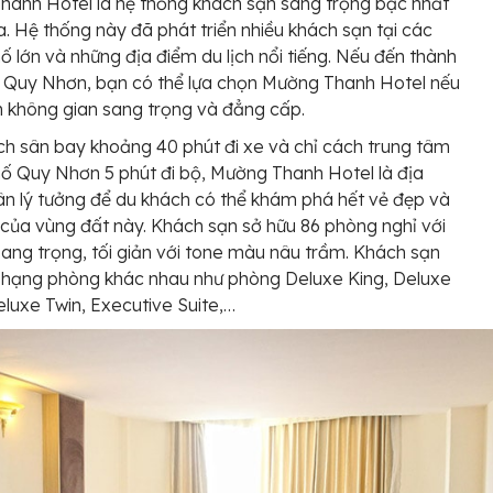
anh Hotel là hệ thống khách sạn sang trọng bậc nhất
a. Hệ thống này đã phát triển nhiều khách sạn tại các
ố lớn và những địa điểm du lịch nổi tiếng. Nếu đến thành
 Quy Nhơn, bạn có thể lựa chọn Mường Thanh Hotel nếu
h không gian sang trọng và đẳng cấp.
 sân bay khoảng 40 phút đi xe và chỉ cách trung tâm
ố Quy Nhơn 5 phút đi bộ, Mường Thanh Hotel là địa
n lý tưởng để du khách có thể khám phá hết vẻ đẹp và
của vùng đất này. Khách sạn sở hữu 86 phòng nghỉ với
 sang trọng, tối giản với tone màu nâu trầm. Khách sạn
 hạng phòng khác nhau như phòng Deluxe King, Deluxe
Deluxe Twin, Executive Suite,…