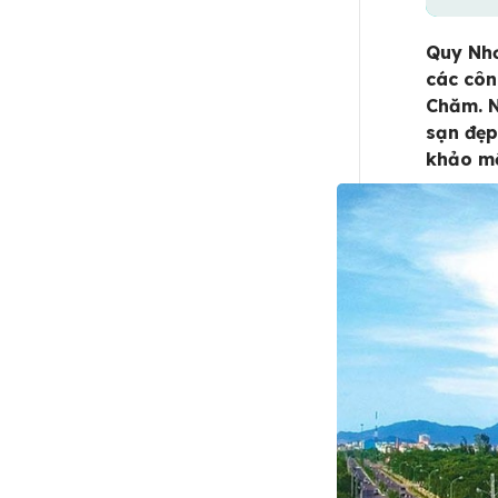
Quy Nhơ
các côn
Chăm. N
sạn đẹp
khảo mộ