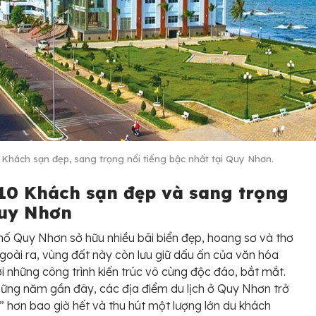
 Khách sạn đẹp, sang trọng nổi tiếng bậc nhất tại Quy Nhơn.
10 Khách sạn đẹp và sang trọng
Quy Nhơn
ố Quy Nhơn sở hữu nhiều bãi biển đẹp, hoang sơ và thơ
oài ra, vùng đất này còn lưu giữ dấu ấn của văn hóa
 những công trình kiến trúc vô cùng độc đáo, bắt mắt.
ững năm gần đây, các địa điểm du lịch ở Quy Nhơn trở
” hơn bao giờ hết và thu hút một lượng lớn du khách