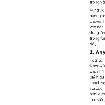
trong và
Vùng đất
hướng nh
chuyến h
vẹn hơn,
đang lăn
trọng tạ
đây:
1. An
Tọa lạc 
Nhơn 40
cho nhữ
điểm du 
khách sạ
với các 
nghỉ đượ
làm việc