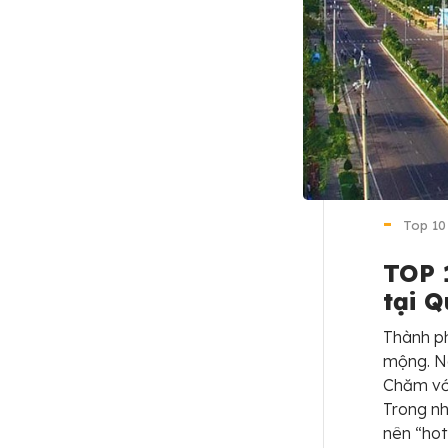
Top 10
TOP 
tại 
Thành ph
mộng. Ng
Chăm với
Trong nh
nên “hot