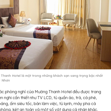
Thanh Hotel là một trong những khách sạn sang trọng bậc nhất
y Nhơn
các phòng nghỉ của Mường Thanh Hotel đều được trang
iện nghi cần thiết như TV LCD, tủ quần áo, trà, cà phê,
áng, ấm siêu tốc, bàn làm việc, tủ lạnh, máy pha cà
phòng, két an toàn và một số vật dụng cá nhân khác.