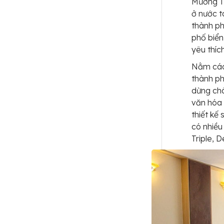
Mường Th
ở nước t
thành ph
phố biển
yêu thíc
Nằm cách
thành ph
dừng châ
văn hóa 
thiết kế
có nhiều
Triple, 