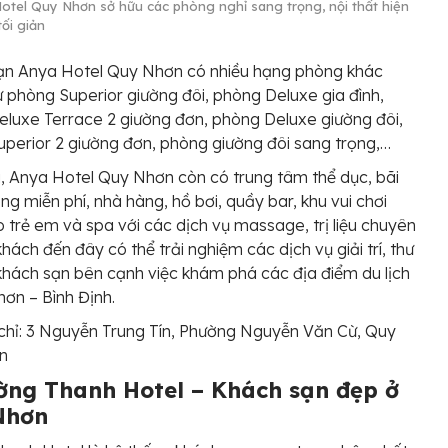
otel Quy Nhơn sở hữu các phòng nghỉ sang trọng, nội thất hiện
tối giản
ạn Anya Hotel Quy Nhơn có nhiều hạng phòng khác
 phòng Superior giường đôi, phòng Deluxe gia đình,
luxe Terrace 2 giường đơn, phòng Deluxe giường đôi,
perior 2 giường đơn, phòng giường đôi sang trọng,…
, Anya Hotel Quy Nhơn còn có trung tâm thể dục, bãi
êng miễn phí, nhà hàng, hồ bơi, quầy bar, khu vui chơi
 trẻ em và spa với các dịch vụ massage, trị liệu chuyên
khách đến đây có thể trải nghiệm các dịch vụ giải trí, thư
 khách sạn bên cạnh việc khám phá các địa điểm du lịch
ơn – Bình Định.
chỉ: 3 Nguyễn Trung Tín, Phường Nguyễn Văn Cừ, Quy
n
ờng Thanh Hotel – Khách sạn đẹp ở
Nhơn