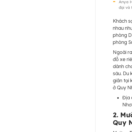
Anya H
đại và 
Khách s
nhau như
phòng De
phòng Su
Ngoài ra
đỗ xe ri
dành cho
sâu. Du 
giãn tại
ở Quy Nh
Địa 
Nhơ
2. Mư
Quy 