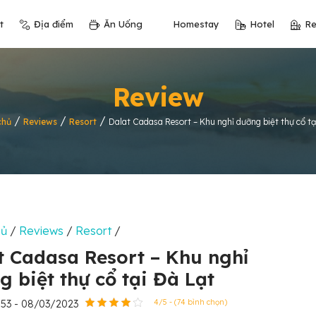
t
Địa điểm
Ăn Uống
Homestay
Hotel
Re
Review
/
/
/
chủ
Reviews
Resort
Dalat Cadasa Resort – Khu nghỉ dưỡng biệt thự cổ tạ
hủ
/
Reviews
/
Resort
/
t Cadasa Resort – Khu nghỉ
g biệt thự cổ tại Đà Lạt
:53 - 08/03/2023
4/5 - (74 bình chọn)