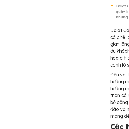
Dalat 
quầy b
những 
Dalat Ca
cà phê, 
gian lãn
du khách
hoa a ti
cạnh lò 
Đến với 
hưởng mộ
hưởng mộ
thân có 
bề công 
đáo và n
mang đến
Các 