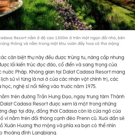
Cadasa Resort nằm ở độ cao 1.500m ở trên một ngọn đồi nhỏ, bên
à rừng thông và nằm trong một khu vườn đầy hoa cỏ thơ mộng
các căn biệt thự này đều được trùng tu, nâng cấp nhưng
được lối kiến trúc đọc đáo, cổ điển và sang trọng của
c nước Pháp. Không gian tại Dalat Cadasa Resort mang
ịch sử vì từng là nơi ở của các nhân vật chính trị, các
 học, nghệ sĩ nổi tiếng vào trước năm 1975.
í nằm trên đường Trần Hưng Đạo, ngay trung tâm Thành
 Dalat Cadasa Resort được xem là một trong những
ng đẹp tại đây, đồng thời Cadasa còn là cửa ngõ của
ố vì nằm trên đồi thông cạnh đèo Prenn cũ. Xuôi dần sẽ
ồ Xuân Hương thơ mộng và phía xa bạn có thể nhìn
p thoáng đỉnh Langbiang.