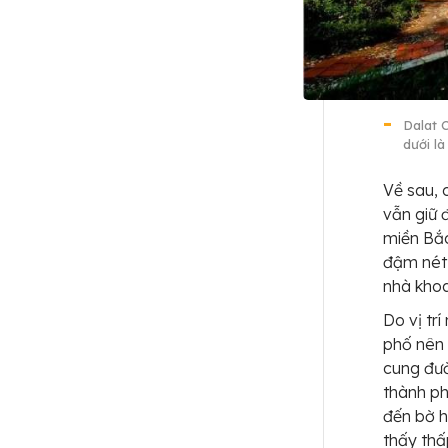
Dalat 
dưới l
Về sau, 
vẫn giữ 
miền Bắ
đậm nét l
nhà khoa
Do vị tr
phố nên
cung đườ
thành ph
đến bờ h
thấy thấ