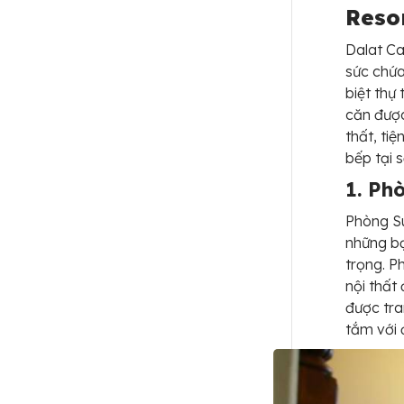
Reso
Dalat Ca
sức chứa
biệt thự
căn được
thất, tiệ
bếp tại 
1. Ph
Phòng Su
những b
trọng. P
nội thất
được tra
tắm với 