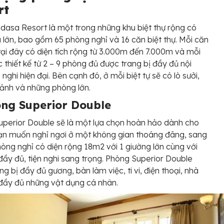
rt
dasa Resort là một trong những khu biệt thự rộng có
 lớn, bao gồm 65 phòng nghỉ và 16 căn biệt thự. Mỗi căn
 tại đây có diện tích rộng từ 3.000m đến 7.000m và mỗi
 thiết kế từ 2 – 9 phòng đủ được trang bị đầy đủ nội
n nghi hiện đại. Bên cạnh đó, ở mỗi biệt tự sẽ có lò sưởi,
sảnh và những phòng lớn.
òng Superior Double
perior Double sẽ là một lựa chọn hoàn hảo dành cho
ạn muốn nghỉ ngơi ở một không gian thoáng đãng, sang
hòng nghỉ có diện rộng 18m2 với 1 giường lớn cùng với
 đầy đủ, tiện nghi sang trọng. Phòng Superior Double
ng bị đầy đủ gương, bàn làm việc, ti vi, điện thoại, nhà
đầy đủ những vật dụng cá nhân.