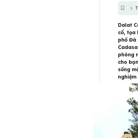
T
Dalat C
cổ, tọa
phố Đà 
Cadasa 
phòng n
cho bạn
sống mộ
nghiệm 