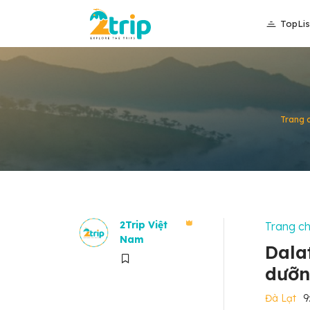
TopLis
Trang 
2Trip Việt
Trang c
Nam
Dala
dưỡn
Đà Lạt
9