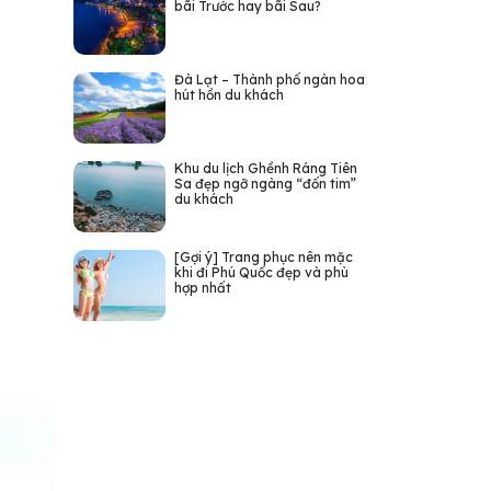
bãi Trước hay bãi Sau?
Đà Lạt – Thành phố ngàn hoa
hút hồn du khách
Khu du lịch Ghềnh Ráng Tiên
Sa đẹp ngỡ ngàng “đốn tim”
du khách
[Gợi ý] Trang phục nên mặc
khi đi Phú Quốc đẹp và phù
hợp nhất