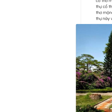
cỏ thơ m
thự cổ t
thơ mộng
thự này