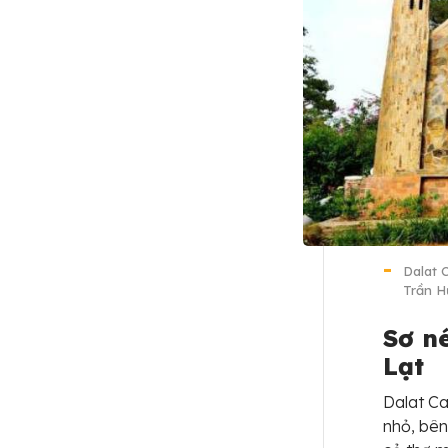
Dalat 
Trần H
Sơ n
Lạt
Dalat C
nhỏ, bên