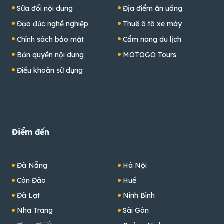
Sửa đổi nội dung
Địa điểm ăn uống
Đạo đức nghề nghiệp
Thuê ô tô xe máy
Chính sách bảo mật
Cẩm nang du lịch
Bản quyền nội dung
MOTOGO Tours
Điều khoản sử dụng
Điểm đến
Đà Nẵng
Hà Nội
Côn Đảo
Huế
Đà Lạt
Ninh Bình
Nha Trang
Sài Gòn