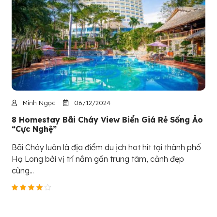
Minh Ngọc
06/12/2024
8 Homestay Bãi Cháy View Biển Giá Rẻ Sống Ảo
“Cực Nghệ”
Bãi Cháy luôn là địa điểm du ịch hot hit tại thành phố
Hạ Long bởi vị trí nằm gần trung tâm, cảnh đẹp
cùng...