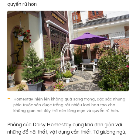
quyến rũ hơn.
Homestay hiện lên không quá sang trọng, đặc sắc nhưng
phía trước sân được trồng rất nhiều loại hoa tạo cho
không gian nơi đây trở nên lãng mạn và quyến rũ hơn.
Phòng của Daisy Homestay cũng khá đơn giản với
những đồ nội thất, vật dụng cần thiết. Từ giường ngủ,