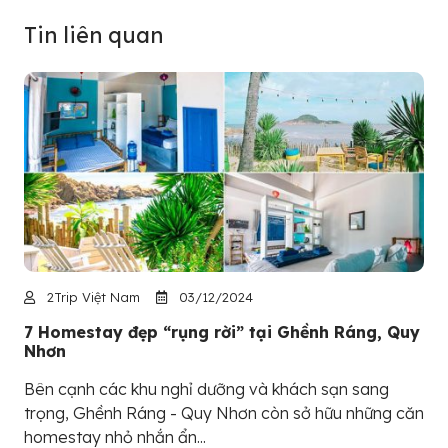
Tin liên quan
2Trip Việt Nam
03/12/2024
7 Homestay đẹp “rụng rời” tại Ghềnh Ráng, Quy
Nhơn
Bên cạnh các khu nghỉ dưỡng và khách sạn sang
trọng, Ghềnh Ráng - Quy Nhơn còn sở hữu những căn
homestay nhỏ nhắn ẩn...