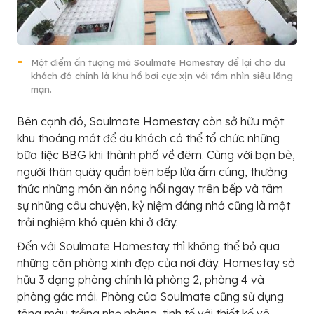
Một điểm ấn tượng mà Soulmate Homestay để lại cho du
khách đó chính là khu hồ bơi cực xịn với tầm nhìn siêu lãng
mạn.
Bên cạnh đó, Soulmate Homestay còn sở hữu một
khu thoáng mát để du khách có thể tổ chức những
bữa tiệc BBG khi thành phố về đêm. Cùng với bạn bè,
người thân quây quần bên bếp lửa ấm cúng, thưởng
thức những món ăn nóng hổi ngay trên bếp và tâm
sự những câu chuyện, kỷ niệm đáng nhớ cũng là một
trải nghiệm khó quên khi ở đây.
Đến với Soulmate Homestay thì không thể bỏ qua
những căn phòng xinh đẹp của nơi đây. Homestay sở
hữu 3 dạng phòng chính là phòng 2, phòng 4 và
phòng gác mái. Phòng của Soulmate cũng sử dụng
tông màu trắng nhẹ nhàng, tinh tế với thiết kế vô