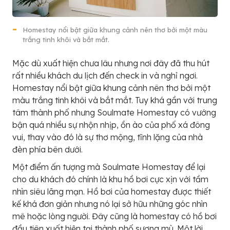
Homestay nổi bật giữa khung cảnh nên thơ bởi một màu
trắng tinh khôi và bắt mắt.
Mặc dù xuất hiện chưa lâu nhưng nơi đây đã thu hút
rất nhiều khách du lịch đến check in và nghỉ ngơi.
Homestay nổi bật giữa khung cảnh nên thơ bởi một
màu trắng tinh khôi và bắt mắt. Tuy khá gần với trung
tâm thành phố nhưng Soulmate Homestay có vướng
bận quá nhiều sự nhộn nhịp, ồn ào của phố xá đông
vui, thay vào đó là sự thơ mộng, tĩnh lặng của nhà
đèn phía bên dưới.
Một điểm ấn tượng mà Soulmate Homestay để lại
cho du khách đó chính là khu hồ bơi cực xịn với tầm
nhìn siêu lãng mạn. Hồ bơi của homestay được thiết
kế khá đơn giản nhưng nó lại sở hữu những góc nhìn
mê hoặc lòng người. Đây cũng là homestay có hồ bơi
đầu tiên xuất hiện tại thành phố sương mù. Một lời