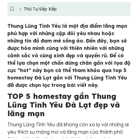
Thứ Tự Sắp Xếp
Thung Lũng Tình Yêu là một địa điểm lãng mạn
phù hợp với những cặp đôi yêu nhau hoặc
những tín đồ đam mê sống ảo. Đến đây, bạn sẽ
được hòa mình cùng với thiên nhiên với những
cảnh sắc vô cùng xinh đẹp và quyến rũ. Để có
thể lựa chọn một chốn dừng chân gần với tọa độ
cực “hot” này bạn có thể tham khảo qua top 5
homestay Đà Lạt gần với Thung Lũng Tình Yêu
đã được chọn lọc trong bài viết này.
TOP 5 homestay gần Thung
Lũng Tình Yêu Đà Lạt đẹp và
lãng mạn
Thung Lũng Tình Yêu đã không còn xa lạ với những ai
yêu thích sự mộng mơ và lãng mạn của thành phố