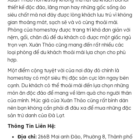
thiết kế độc đáo, lãng mạn hay những gốc sống ảo
siêu chất mà nơi đây được lòng khách lưu trú vì không
gian thoáng mát, sạch sẽ và vô cùng thoải mái.
Phòng của homestay được trang trí khá đơn giản với
nệm, gối, chăn đủ để du khách có được một giấc ngủ
trọn vẹn. Xuân Thảo cũng mang đến rất nhiều các
loại phòng để du khách thoải mái lựa chọn cho phù
hợp.
Một điểm cộng tuyệt vời của nơi đây đó chính là
homestay có một siêu thị đặc sản cực lớn ngay bên
cạnh. Du khách có thể thoải mái đến lựa chọn những
món ăn độc đáo để mang về làm quà cho người thân
của mình. Mức giá của Xuân Thảo cũng rất bình dân
nên bạn không cần phải đi đâu xa để mua những đặc
sản trứ danh của Đà Lạt.
Thông Tin Liên Hệ:
Địa chỉ:
266B Mai anh Đào, Phường 8, Thành phố