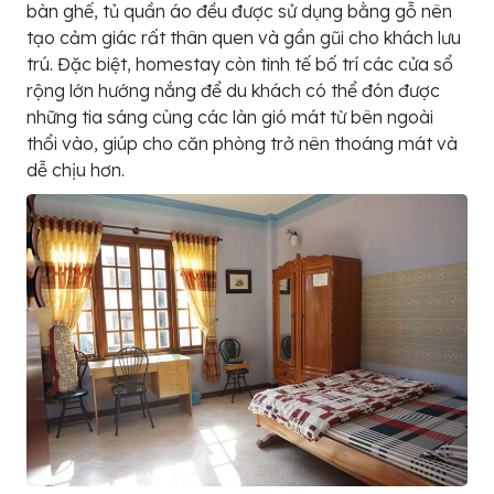
bàn ghế, tủ quần áo đều được sử dụng bằng gỗ nên
tạo cảm giác rất thân quen và gần gũi cho khách lưu
trú. Đặc biệt, homestay còn tinh tế bố trí các cửa sổ
rộng lớn hướng nắng để du khách có thể đón được
những tia sáng cùng các làn gió mát từ bên ngoài
thổi vào, giúp cho căn phòng trở nên thoáng mát và
dễ chịu hơn.