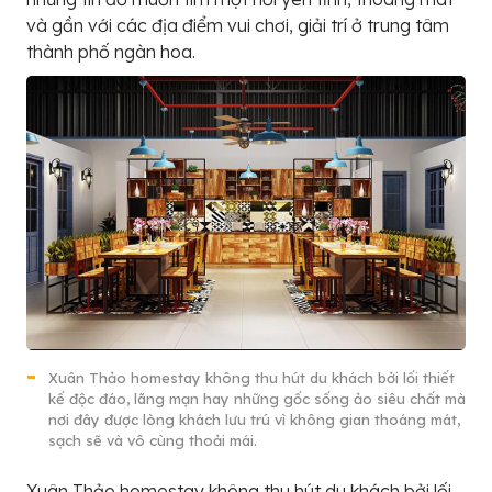
và gần với các địa điểm vui chơi, giải trí ở trung tâm
thành phố ngàn hoa.
Xuân Thảo homestay không thu hút du khách bởi lối thiết
kế độc đáo, lãng mạn hay những gốc sống ảo siêu chất mà
nơi đây được lòng khách lưu trú vì không gian thoáng mát,
sạch sẽ và vô cùng thoải mái.
Xuân Thảo homestay không thu hút du khách bởi lối