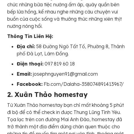
chức những bữa tiệc nướng ấm áp, quây quần bên
bếp lửa hồng, kể nhau nghe những câu chuyện vui
buồn của cuộc sống và thưởng thức những xiên thịt
nướng nóng hổi.
Thông Tin Liên Hệ:
Địa chỉ:
58 Đường Ngô Tất Tố, Phường 8, Thành
phố Đà Lạt, Lâm Đồng.
Điện thoại:
097 819 60 18
Email:
josephnguyen91@gmail.com
Facebook:
Fb.com/Dalaha-358074891413967/
2. Xuân Thảo homestay
Từ Xuân Thảo homestay bạn chỉ mất khoảng 5 phút
đi bộ để có thể check in được Thung Lũng Tình Yêu.
Tọa lạc trên con đường Mai Anh Đào, homestay đã
trở thành một địa điểm dừng chân quen thuộc cho
những tín đồ muốn tìm một nơi yên tĩnh, thoáng mát