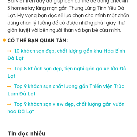
Bài viết trên đây đã giúp bạn có thể dễ dàng checkin
5 homestay lãng mạn gần Thung Lũng Tình Yêu Đà
Lạt. Hy vọng bạn đọc sẽ lựa chọn cho mình một chốn
dừng chân lý tưởng để có được những phút giây thư
giãn tuyệt vời bên người thân và bạn bè của mình.
CÓ THỂ BẠN QUAN TÂM:
10 khách sạn đẹp, chất lượng gần khu Hòa Bình
Đà Lạt
Top 8 khách sạn đẹp, tiện nghi gần ga xe lửa Đà
Lạt
Top 9 khách sạn chất lượng gần Thiền viện Trúc
Lâm Đà Lạt
Top 9 khách sạn view đẹp, chất lượng gần vườn
hoa Đà Lạt
Tin đọc nhiều