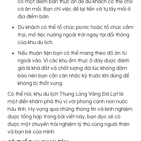
có một điểm bán thức ăn để du khách có thể cho
cá ăn mồi. Bạn chỉ việc để lại tiền và tự lấy mồi ở
địa điểm bán.
Du khách có thể tổ chức picnic hoặc tổ chức cắm
trại, mở tiệc nướng ngoài trời ngay tại đồi thông
của khu du lịch.
Nếu thuận tiện bạn có thể mang theo đồ ăn từ
ngoài vào. Vì các khu ẩm thực ở đây được đánh
giá là khá đắt và chất lượng đôi lúc không đảm
bảo nên bạn cần cân nhắc kỹ trước khi dùng để
không bị thất vọng.
Có thể nói, khu du lịch Thung Lũng Vàng Đà Lạt là
một điển khám phá thú vị với phong cảnh non nước
hữu tình. Hy vọng qua những thông tin và kinh nghiệm
được tổng hợp trong bài viết này, bạn đọc sẽ có
được một chuyến trải nghiệm lý thú cùng người thân
và bạn bè của mình.