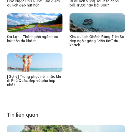
Đảo Ngọc Phú Quốc | Địa điểm
Đi du lịch Vũng Tàu nên chọn
du lịch đẹp hút hồn
bãi Trước hay bãi Sau?
Đà Lạt – Thành phố ngàn hoa
Khu du lịch Ghềnh Ráng Tiên Sa
hút hồn du khách
đẹp ngỡ ngàng “đốn tim” du
khách
[Gợi ý] Trang phục nên mặc khi
đi Phú Quốc đẹp và phù hợp
nhất
Tin liên quan