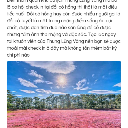
Đến tham quan khu du lịch Thung Lũng Vàng mà bỏ
lỡ cơ hội check in tại đồi cỏ hồng thì thật là một điều
tiếc nuối. Đồi cỏ hồng hay còn được nhiều người gọi là
đồi cỏ tuyết là một trong những điểm sống ảo cực
chất, được dân tình đua nào săn lùng để có được
những tấm ảnh thơ mộng và đặc sắc. Tọa lạc ngay
tại khuôn viên của Thung Lũng Vàng nên bạn sẽ được
thoải mái check in ở đây mà không tốn thêm bất kỳ
chi phí nào.