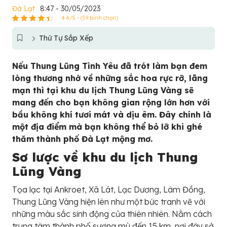
Đà Lạt
8:47 - 30/05/2023
4.4/5 - (59 bình chọn)
Thứ Tự Sắp Xếp
Nếu Thung Lũng Tình Yêu đã trót làm bạn đem
lòng thương nhớ về những sắc hoa rực rỡ, lãng
mạn thì tại khu du lịch Thung Lũng Vàng sẽ
mang đến cho bạn không gian rộng lớn hơn với
bầu không khí tươi mát và dịu êm. Đây chính là
một địa điểm mà bạn không thể bỏ lỡ khi ghé
thăm thành phố Đà Lạt mộng mơ.
Sơ lược về khu du lịch Thung
Lũng Vàng
Tọa lạc tại Ankroet, Xã Lát, Lạc Dương, Lâm Đồng,
Thung Lũng Vàng hiện lên như một bức tranh vẽ với
những màu sắc sinh động của thiên nhiên. Nằm cách
trung tâm thành phố sương mù đến 15 km, nơi đây sở