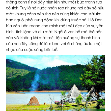
thông xanh rì nơi đây hiện lên như một bức tranh tựa
cổ tích. Tuy là hồ nước nhân tạo nhưng nơi đây sở hữu
một khung cảnh nên thơ nên cũng khiến cho trái tim
bao người phải rung động khi đứng trước nó. Hồ Đan
Kia vẫn luôn mang cho mình một nét đẹp của sự yên
bình, tĩnh lặng và dịu mát. Ngồi ở ven hồ mà thả hồn
vào với không khí mát mẻ, tận hưởng sự thanh bình
của nơi đây cũng đủ làm bạn vơi đi những âu lo, mệt
nhọc của cuộc sống bộn bề.