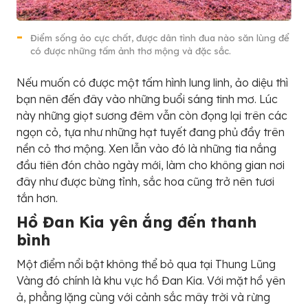
Điểm sống ảo cực chất, được dân tình đua nào săn lùng để
có được những tấm ảnh thơ mộng và đặc sắc.
Nếu muốn có được một tấm hình lung linh, ảo diệu thì
bạn nên đến đây vào những buổi sáng tinh mơ. Lúc
này những giọt sương đêm vẫn còn đọng lại trên các
ngọn cỏ, tựa như những hạt tuyết đang phủ đầy trên
nền cỏ thơ mộng. Xen lẫn vào đó là những tia nắng
đầu tiên đón chào ngày mới, làm cho không gian nơi
đây như được bừng tỉnh, sắc hoa cũng trở nên tươi
tắn hơn.
Hồ Đan Kia yên ắng đến thanh
bình
Một điểm nổi bật không thể bỏ qua tại Thung Lũng
Vàng đó chính là khu vực hồ Đan Kia. Với mặt hồ yên
ả, phẳng lặng cùng với cảnh sắc mây trời và rừng