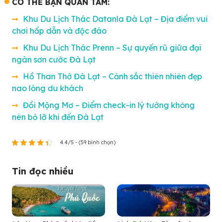
CÓ THỂ BẠN QUAN TÂM:
Khu Du Lịch Thác Datanla Đà Lạt – Địa điểm vui
chơi hấp dẫn và độc đáo
Khu Du Lịch Thác Prenn – Sự quyến rũ giữa đại
ngàn sơn cước Đà Lạt
Hồ Than Thở Đà Lạt – Cảnh sắc thiên nhiên đẹp
nao lòng du khách
Đồi Mộng Mơ – Điểm check-in lý tưởng không
nên bỏ lỡ khi đến Đà Lạt
4.4/5 - (59 bình chọn)
Tin đọc nhiều