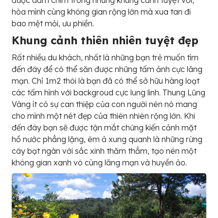
hòa mình cùng không gian rộng lớn mà xua tan đi
bao mệt mỏi, ưu phiền.
Khung cảnh thiên nhiên tuyệt đẹp
Rất nhiều du khách, nhất là những bạn trẻ muốn tìm
đến đây để có thể săn được những tấm ảnh cực lãng
mạn. Chỉ 1m2 thôi là bạn đã có thể sở hữu hàng loạt
các tấm hình với backgroud cực lung linh. Thung Lũng
Vàng ít có sự can thiệp của con người nên nó mang
cho mình một nét đẹp của thiên nhiên rộng lớn. Khi
đến đây bạn sẽ được tận mắt chứng kiến cảnh mặt
hồ nước phẳng lặng, êm ả xung quanh là những rừng
cây bạt ngàn với sắc xinh thăm thẳm, tạo nên một
không gian xanh vô cùng lãng mạn và huyền ảo.