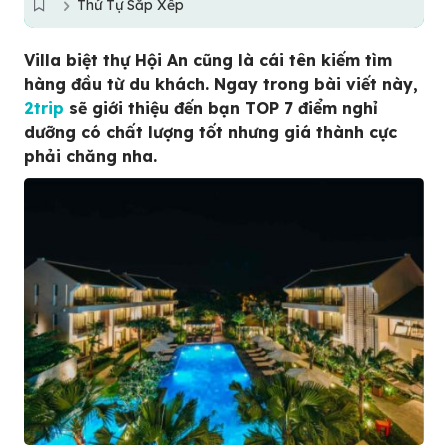
Thứ Tự Sắp Xếp
Villa biệt thự Hội An cũng là cái tên kiếm tìm
hàng đầu từ du khách. Ngay trong bài viết này,
2trip
sẽ giới thiệu đến bạn TOP 7 điểm nghỉ
dưỡng có chất lượng tốt nhưng giá thành cực
phải chăng nha.