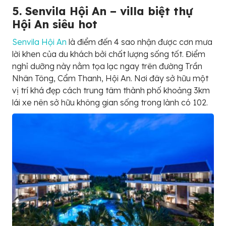
5. Senvila Hội An – villa biệt thự
Hội An siêu hot
Senvila Hội An
là điểm đến 4 sao nhận được cơn mưa
lời khen của du khách bởi chất lượng sống tốt. Điểm
nghỉ dưỡng này nằm tọa lạc ngay trên đường Trần
Nhân Tông, Cẩm Thanh, Hội An. Nơi đây sở hữu một
vị trí khá đẹp cách trung tâm thành phố khoảng 3km
lái xe nên sở hữu không gian sống trong lành có 102.