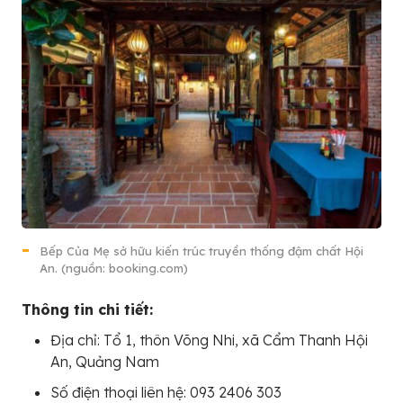
Bếp Của Mẹ sở hữu kiến trúc truyền thống đậm chất Hội
An. (nguồn: booking.com)
Thông tin chi tiết:
Địa chỉ: Tổ 1, thôn Võng Nhi, xã Cẩm Thanh Hội
An, Quảng Nam
Số điện thoại liên hệ: 093 2406 303