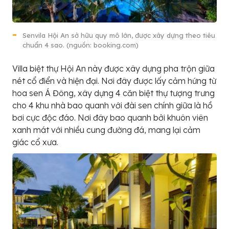
Senvila Hội An sở hữu quy mô lớn, được xây dựng theo tiêu
chuẩn 4 sao. (nguồn: booking.com)
Villa biệt thự Hội An này được xây dựng pha trộn giữa
nét cổ điển và hiện đại. Nơi đây được lấy cảm hứng từ
hoa sen Á Đông, xây dựng 4 căn biệt thự tượng trưng
cho 4 khu nhà bao quanh với đài sen chính giữa là hồ
bơi cực độc đáo. Nơi đây bao quanh bởi khuôn viên
xanh mát với nhiều cung đường đá, mang lại cảm
giác cổ xưa.