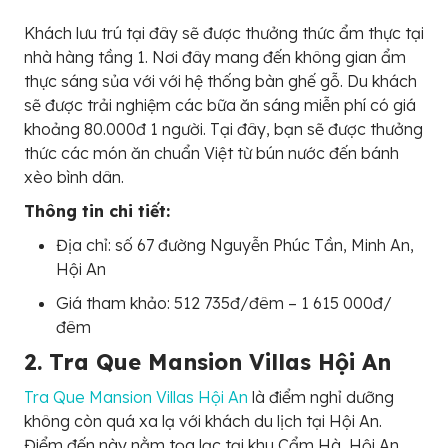
Khách lưu trú tại đây sẽ được thưởng thức ẩm thực tại
nhà hàng tầng 1. Nơi đây mang đến không gian ẩm
thực sáng sủa với với hệ thống bàn ghế gỗ. Du khách
sẽ được trải nghiệm các bữa ăn sáng miễn phí có giá
khoảng 80.000đ 1 người. Tại đây, bạn sẽ được thưởng
thức các món ăn chuẩn Việt từ bún nước đến bánh
xèo bình dân.
Thông tin chi tiết:
Địa chỉ: số 67 đường Nguyễn Phúc Tần, Minh An,
Hội An
Giá tham khảo: 512 735đ/đêm – 1 615 000đ/
đêm
2. Tra Que Mansion Villas Hội An
Tra Que Mansion Villas Hội An
là điểm nghỉ dưỡng
không còn quá xa lạ với khách du lịch tại Hội An.
Điểm đến này nằm tọa lạc tại khu Cẩm Hà, Hội An.