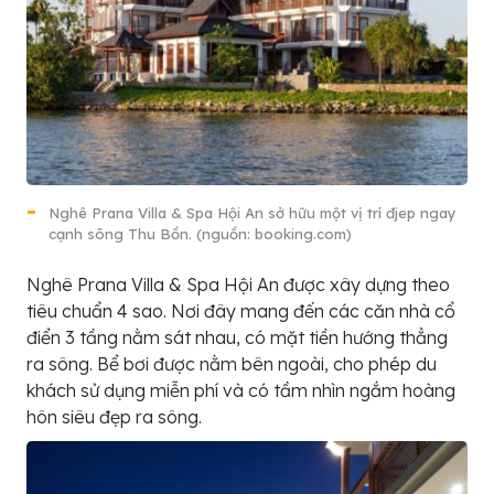
Nghê Prana Villa & Spa Hội An sở hữu một vị trí đjep ngay
cạnh sông Thu Bồn. (nguồn: booking.com)
Nghê Prana Villa & Spa Hội An được xây dựng theo
tiêu chuẩn 4 sao. Nơi đây mang đến các căn nhà cổ
điển 3 tầng nằm sát nhau, có mặt tiền hướng thẳng
ra sông. Bể bơi được nằm bên ngoài, cho phép du
khách sử dụng miễn phí và có tầm nhìn ngắm hoàng
hôn siêu đẹp ra sông.