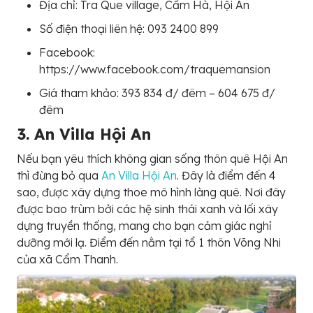
Địa chỉ: Tra Que village, Cẩm Hà, Hội An
Số điện thoại liên hệ: 093 2400 899
Facebook:
https://www.facebook.com/traquemansion
Giá tham khảo: 393 834 đ/ đêm – 604 675 đ/
đêm
3. An Villa Hội An
Nếu bạn yêu thích không gian sống thôn quê Hội An
thì đừng bỏ qua
An Villa Hội An
. Đây là điểm đến 4
sao, được xây dựng thoe mô hình làng quê. Nơi đây
được bao trùm bởi các hệ sinh thái xanh và lối xây
dựng truyền thống, mang cho bạn cảm giác nghỉ
dưỡng mới lạ. Điểm đến nằm tại tổ 1 thôn Võng Nhi
của xã Cẩm Thanh.