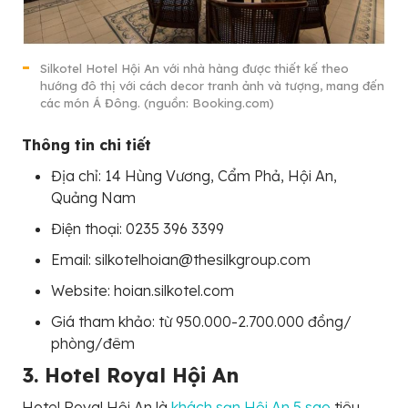
Silkotel Hotel Hội An với nhà hàng được thiết kế theo
hướng đô thị với cách decor tranh ảnh và tượng, mang đến
các món Á Đông. (nguồn: Booking.com)
Thông tin chi tiết
Địa chỉ: 14 Hùng Vương, Cẩm Phả, Hội An,
Quảng Nam
Điện thoại: 0235 396 3399
Email: silkotelhoian@thesilkgroup.com
Website: hoian.silkotel.com
Giá tham khảo: từ 950.000-2.700.000 đồng/
phòng/đêm
3. Hotel Royal Hội An
Hotel Royal Hội An là
khách sạn Hội An 5 sao
tiêu