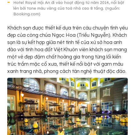
Hotel Royal Hội An đi vào hoạt động từ năm 2014, nổi bật
lên bởi tone màu vàng của toà nhà cao 8 tầng. (nguồn:
Booking.com)
Khách sạn được thiết kế dựa trên câu chuyện tình yêu
đẹp của công chúa Ngọc Hoa (Triều Nguyễn). Khách
sạn là sự kết hợp giữa nét tinh tế của xứ sở hoa anh
đào với tinh hoa đất Việt.Khuôn viên khách sạn mang
một vẻ đẹp đậm chất hoàng gia trong từng lối kiến
trúc trầm mặc cổ xưa, thiết kế nổi bật với gam màu
xanh trang nhã, phong cách tân nghệ thuật độc đáo.