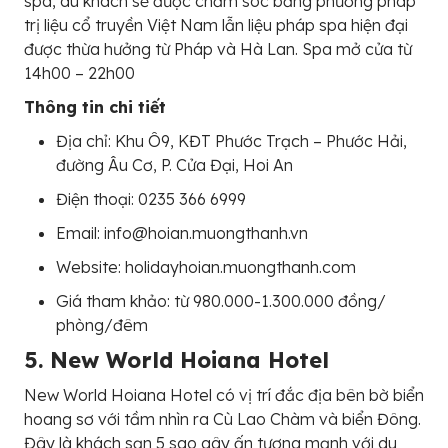
spa, du khách sẽ được chăm sóc bằng phương pháp
trị liệu cổ truyền Việt Nam lẫn liệu pháp spa hiện đại
được thừa hưởng từ Pháp và Hà Lan. Spa mở cửa từ
14h00 – 22h00
Thông tin chi tiết
Địa chỉ: Khu Ô9, KĐT Phước Trạch – Phước Hải,
đường Âu Cơ, P. Cửa Đại, Hoi An
Điện thoại: 0235 366 6999
Email: info@hoian.muongthanh.vn
Website: holidayhoian.muongthanh.com
Giá tham khảo: từ 980.000-1.300.000 đồng/
phòng/đêm
5. New World Hoiana Hotel
New World Hoiana Hotel có vị trí đắc địa bên bờ biển
hoang sơ với tầm nhìn ra Cù Lao Chàm và biển Đông.
Đây là khách sạn 5 sao gây ấn tượng mạnh với du