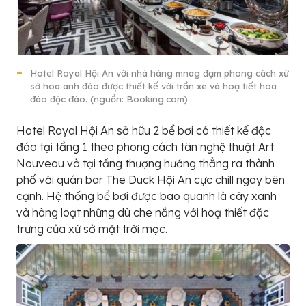
Hotel Royal Hội An với nhà hàng mnag đạm phong cách xứ
sở hoa anh đào được thiết kế với trần xe và hoạ tiết hoa
đào độc đáo. (nguồn: Booking.com)
Hotel Royal Hội An sở hữu 2 bể bơi có thiết kế độc
đáo tại tầng 1 theo phong cách tân nghệ thuật Art
Nouveau và tại tầng thượng hướng thẳng ra thành
phố với quán bar The Duck Hội An cực chill ngay bên
cạnh. Hệ thống bể bơi được bao quanh là cây xanh
và hàng loạt những dù che nắng với hoạ thiết đặc
trưng của xứ sở mặt trời mọc.