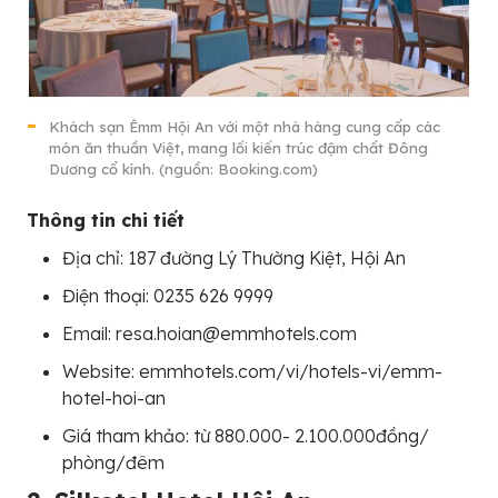
Khách sạn Êmm Hội An với một nhà hàng cung cấp các
món ăn thuần Việt, mang lối kiến trúc đậm chất Đông
Dương cổ kính. (nguồn: Booking.com)
Thông tin chi tiết
Địa chỉ: 187 đường Lý Thường Kiệt, Hội An
Điện thoại: 0235 626 9999
Email: resa.hoian@emmhotels.com
Website: emmhotels.com/vi/hotels-vi/emm-
hotel-hoi-an
Giá tham khảo: từ 880.000- 2.100.000đồng/
phòng/đêm