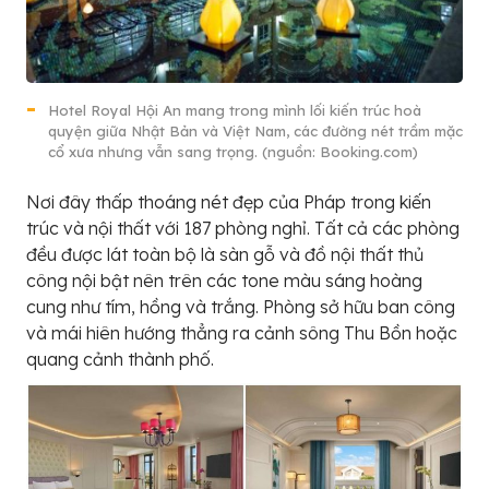
Hotel Royal Hội An mang trong mình lối kiến trúc hoà
quyện giữa Nhật Bản và Việt Nam, các đường nét trầm mặc
cổ xưa nhưng vẫn sang trọng. (nguồn: Booking.com)
Nơi đây thấp thoáng nét đẹp của Pháp trong kiến
trúc và nội thất với 187 phòng nghỉ. Tất cả các phòng
đều được lát toàn bộ là sàn gỗ và đồ nội thất thủ
công nội bật nên trên các tone màu sáng hoàng
cung như tím, hồng và trắng. Phòng sở hữu ban công
và mái hiên hướng thẳng ra cảnh sông Thu Bồn hoặc
quang cảnh thành phố.