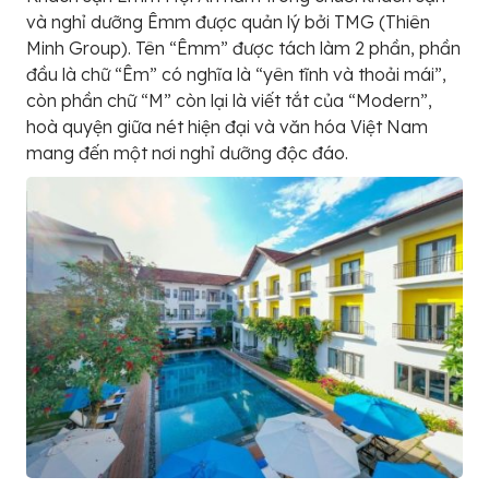
và nghỉ dưỡng Êmm được quản lý bởi TMG (Thiên
Minh Group). Tên “Êmm” được tách làm 2 phần, phần
đầu là chữ “Êm” có nghĩa là “yên tĩnh và thoải mái”,
còn phần chữ “M” còn lại là viết tắt của “Modern”,
hoà quyện giữa nét hiện đại và văn hóa Việt Nam
mang đến một nơi nghỉ dưỡng độc đáo.