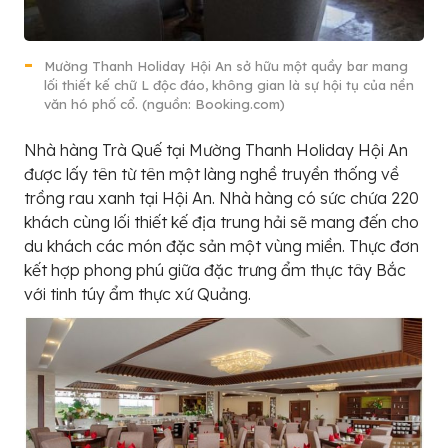
Mường Thanh Holiday Hội An sở hữu một quầy bar mang
lối thiết kế chữ L độc đáo, không gian là sự hội tụ của nền
văn hó phố cổ. (nguồn: Booking.com)
Nhà hàng Trà Quế tại Mường Thanh Holiday Hội An
được lấy tên từ tên một làng nghề truyền thống về
trồng rau xanh tại Hội An. Nhà hàng có sức chứa 220
khách cùng lối thiết kế địa trung hải sẽ mang đến cho
du khách các món đặc sản một vùng miền. Thực đơn
kết hợp phong phú giữa đặc trưng ẩm thực tây Bắc
với tinh túy ẩm thực xứ Quảng.