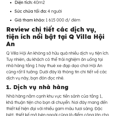
Diện tích:
40m2
Sức chứa tối đa:
4 người
Giá tham khảo:
1 615 000 đ/ đêm
Review chi tiết các dịch vụ,
tiện ích nổi bật tại Q Villa Hội
An
Q Villa Hội An không sở hữu quá nhiều dịch vụ tiện ích.
Tuy nhiên, du khách có thể trải nghiệm ăn uống tại
nhà hàng tầng 1 hay thuê xe đạp dạo chơi Hội An
cũng rất lí tưởng. Dưới đây là thông tin chi tiết về các
dịch vụ này, bạn đón đọc nhé.
1. Dịch vụ nhà hàng
Nhà hàng nằm cạnh khu vực tiền sảnh của tầng 1,
khá thuận tiện cho bạn di chuyển. Nơi đây mang đến
thiết kế hiện đại với nhiều gam màu tươi sáng. Đặc
biệt, thiết kế mở bên ngoài cũng là điểm cộng lớn cho