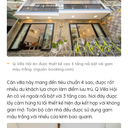
Q Villa Hội An được thiết kế cao 3 tầng nổi bật với gam
màu trắng. (nguồn: booking.com)
Căn villa này mang đến tiêu chuẩn 4 sao, được rất
nhiều du khách lựa chọn làm điểm lưu trú. Q Villa Hội
An có vẻ ngoài nổi bật với 3 tầng cao. Nơi đây được
lấy cảm hứng từ lối thiết kế hiện đại kết hợp với không
gian mở. Toàn bộ căn nhà đều được sử dụng gam
màu trắng với nhiều cửa kính bao quanh.