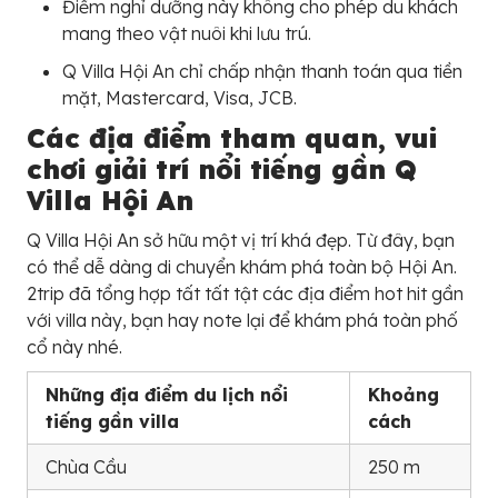
Điểm nghỉ dưỡng này không cho phép du khách
mang theo vật nuôi khi lưu trú.
Q Villa Hội An chỉ chấp nhận thanh toán qua tiền
mặt, Mastercard, Visa, JCB.
Các địa điểm tham quan, vui
chơi giải trí nổi tiếng gần Q
Villa Hội An
Q Villa Hội An sở hữu một vị trí khá đẹp. Từ đây, bạn
có thể dễ dàng di chuyển khám phá toàn bộ Hội An.
2trip đã tổng hợp tất tất tật các địa điểm hot hit gần
với villa này, bạn hay note lại để khám phá toàn phố
cổ này nhé.
Những địa điểm du lịch nổi
Khoảng
tiếng gần villa
cách
Chùa Cầu
250 m