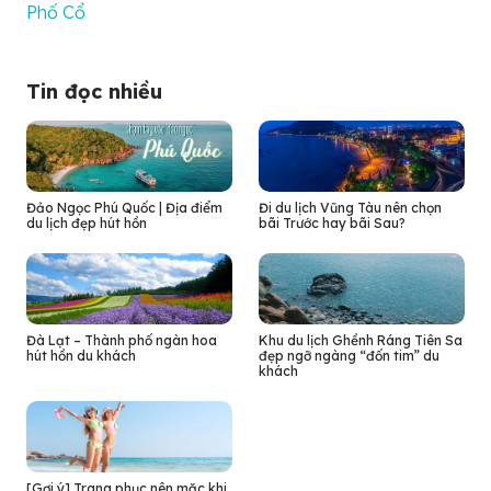
Phố Cổ
Tin đọc nhiều
Đảo Ngọc Phú Quốc | Địa điểm
Đi du lịch Vũng Tàu nên chọn
du lịch đẹp hút hồn
bãi Trước hay bãi Sau?
Đà Lạt – Thành phố ngàn hoa
Khu du lịch Ghềnh Ráng Tiên Sa
hút hồn du khách
đẹp ngỡ ngàng “đốn tim” du
khách
[Gợi ý] Trang phục nên mặc khi