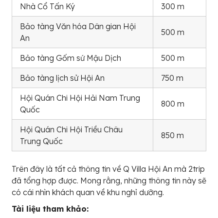
Nhà Cổ Tấn Ký
300 m
Bảo tàng Văn hóa Dân gian Hội
500 m
An
Bảo tàng Gốm sứ Mậu Dịch
500 m
Bảo tàng lịch sử Hội An
750 m
Hội Quán Chi Hội Hải Nam Trung
800 m
Quốc
Hội Quán Chi Hội Triều Châu
850 m
Trung Quốc
Trên đây là tất cả thông tin về Q Villa Hội An mà 2trip
đã tổng hợp được. Mong rằng, những thông tin này sẽ
có cái nhìn khách quan về khu nghỉ dưỡng.
Tài liệu tham khảo: