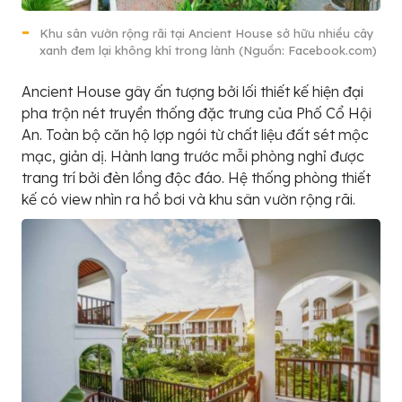
Khu sân vườn rộng rãi tại Ancient House sở hữu nhiều cây
xanh đem lại không khí trong lành (Nguồn: Facebook.com)
Ancient House gây ấn tượng bởi lối thiết kế hiện đại
pha trộn nét truyền thống đặc trưng của Phố Cổ Hội
An. Toàn bộ căn hộ lợp ngói từ chất liệu đất sét mộc
mạc, giản dị. Hành lang trước mỗi phòng nghỉ được
trang trí bởi đèn lồng độc đáo. Hệ thống phòng thiết
kế có view nhìn ra hồ bơi và khu sân vườn rộng rãi.