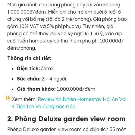
Mức giá dành cho hạng phòng này rơi vào khoảng
1.000.000đ/đêm. Miễn phí cho trẻ em dưới 6 tuổi ở
chung với bố mẹ (tối đa 2 trẻ/phòng). Giá phòng bao
gồm 10% VAT và 5% phí phục vụ. Tuy nhiên, giá
phòng có thể thay đổi vào kỳ nghỉ lễ. Lưu ý, vào dịp
cuối tuần homestay có thu thêm phụ phí 100.000đ/
đêm/phòng.
Thông tin chi tiết:
Diện tích:
35m2
Sức chứa:
2 – 4 người
Giá tham khảo:
1.000.000đ/đêm
Xem thêm:
Review An Nhiên Homestay Hội An Với
4 Tiện Ích Vô Cùng Độc Đáo
2. Phòng Deluxe garden view room
Phòng Deluxe garden view room có diện tích 35 mét