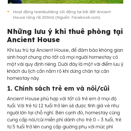
Hoạt động teambuilding sôi động tại bãi đất Ancient
House rộng rãi 200m2 (Nguồn: Facebook.com)
Những lưu ý khi thuê phòng tại
Ancient House
Khi lưu trú tại Ancient House, để đảm bảo không gian
sinh hoạt chung cho tất cả mọi người homestay có
một vài quy định riêng. Dưới đây là một vài điểm lưu ý
khách du lịch cần nắm rõ khi dừng chân tại căn
homestay này.
1. Chính sách trẻ em và nôi/cũi
Ancient House phù hợp với tất cả trẻ em ở mọi độ
tuổi. Với trẻ từ 12 tuổi trở lên sẽ được tính giá vé như
người lớn tại chỗ nghỉ. Bên cạnh đó, homestay cũng
cung cấp nôi/cũi miễn phí dành cho trẻ 0 – 3 tuổi, trẻ
từ 5 tuổi trở lên cung cấp giường phụ với mức phí