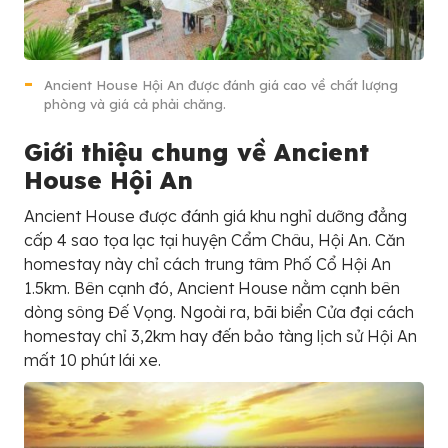
Ancient House Hội An được đánh giá cao về chất lượng
phòng và giá cả phải chăng.
Giới thiệu chung về Ancient
House Hội An
Ancient House được đánh giá khu nghỉ dưỡng đẳng
cấp 4 sao tọa lạc tại huyện Cẩm Châu, Hội An. Căn
homestay này chỉ cách trung tâm Phố Cổ Hội An
1.5km. Bên cạnh đó, Ancient House nằm cạnh bên
dòng sông Đế Vọng. Ngoài ra, bãi biển Cửa đại cách
homestay chỉ 3,2km hay đến bảo tàng lịch sử Hội An
mất 10 phút lái xe.