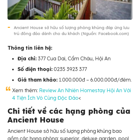
Ancient House sở hữu số lượng phòng khủng đáp ứng lưu
trú đông đảo dành cho du khách (Nguồn: Facebook.com)
Thông tin liên hệ:
Địa chỉ:
377 Cua Dai, Cẩm Châu, Hội An
Số điện thoại:
0235 3923 377
Giá tham khảo:
1.000.000đ – 6.000.000đ/đêm.
Xem thêm:
Review An Nhiên Homestay Hội An Với
4 Tiện Ích Vô Cùng Độc Đáo
<
Chi tiết về các hạng phòng của
Ancient House
Ancient House sở hữu số lượng phòng khủng bao
gồm các hạng phòng: superior, deluxe garden, pool