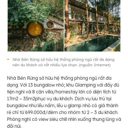
Nhà Bên Rừng sở hữu hệ thống phòng ngủ rất đa dạng
nên du khách có rất nhiều lựa chọn. (nguồn: Internet)
Nhà Bên Rừng sở hữu hệ thống phòng ngủ rất đa
dạng. Với 13 bungalow nhỏ; khu Glamping với đầy đủ
tiện nghi và 8 căn villa/homestay lớn có diện tích từ
17m2 – 35m2phục vụ du khách. Dịch vụ lưu trú tại
bungalow như lều nấm, lều u glamp nhỏ có giá thành
rẻ chỉ từ 699.000đ/đêm cho nhóm từ 2 – 3 du khách.
Phòng nghỉ có view siêu chill nhìn xuống thung lũng và
đồi núi.