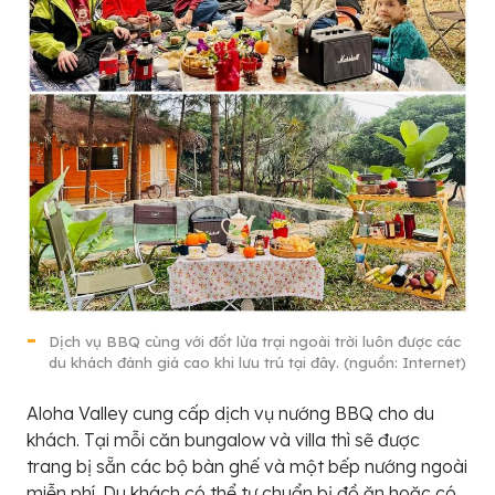
Dịch vụ BBQ cùng với đốt lửa trại ngoài trời luôn được các
du khách đánh giá cao khi lưu trú tại đây. (nguồn: Internet)
Aloha Valley cung cấp dịch vụ nướng BBQ cho du
khách. Tại mỗi căn bungalow và villa thì sẽ được
trang bị sẵn các bộ bàn ghế và một bếp nướng ngoài
miễn phí. Du khách có thể tự chuẩn bị đồ ăn hoặc có