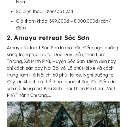
Nam.
Số điện thoại: 0989 331 234
Giá tham khảo: 699.000đ – 8.000.000đ/căn/
đêm.
2. Amaya retreat Sóc Sơn
Amaya Retreat Sóc Sơn là một địa điểm nghỉ dưỡng
sang trọng tọa lạc tại Dốc Dây Diều, thôn Lâm
Trường, Xã Minh Phú, Huyện Sóc Sơn. Điểm đến này
chỉ cách sân bay Nội Bài với 15 phút lái xe và cách
trung tâm Hà Nội chỉ 60 phút lái xe. Nghỉ dưỡng tại
đây, du khách có thể tham quan những địa điểm du
lịch nổi tiếng như: Khu Sinh Thái Thiên Phú Lâm, Việt
Phủ Thành Chương,…