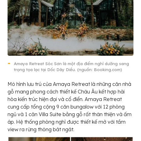
Amaya Retreat Sóc Sơn là một địa điểm nghỉ dưỡng sang
trọng tọa lạc tại Dốc Dây Diều. (nguồn: Booking.com)
Mô hình lưu trú của Amaya Retreat là những căn nhà
gỗ mang phong cách thiết kế Châu Âu kết hợp hài
hòa kiến trúc hiện đại và cổ điển. Amaya Retreat
cung cấp tổng cộng 9 căn bungalow với 12 phòng
ngủ và 1 căn Villa Suite bằng gỗ rất thân thiện và ấm
áp. Hệ thống phòng nghỉ được thiết kế mở với tầm
view ra rừng thông bát ngát.