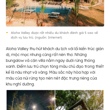
Aloha Valley được rất nhiều du khách đánh giá 5 sao về
dịch vụ lưu trú. (nguồn: Internet)
Aloha Valley thu hút khách du lịch với lối kiến trúc giản
dị, mộc mạc nhưng cũng rất nên thơ. Những
bungalow và căn villa nằm ngay dưới rừng thông
xanh. Điểm lưu trú chọn tông màu chủ đạo trong thiết
kế là nâu nhạt và vàng. Màu sắc này hòa hợp với
màu của núi rừng tạo nên nét đặc trưng riêng của
khu nghỉ dưỡng.