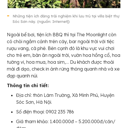
Những tiện ích đáng trải nghiệm khi lưu trú tại villa biệt thự
Sóc Sơn này. (nguồn: Internet|)
Ngoài bể bơi, tiện ích BBQ thì tại The Moonlight còn
có chòi ngắm cảnh trên cây, bar ngoài trời với tiệc
rượu vang, cà phê. Bên cạnh đó là khu vực vui chơi
cho trẻ em, bàn ăn ngoài trời, vườn hoa hồng cổ, hoa
tường vi, hoa mua, hoa sim,… Du khách được thoải
mái đi dạo, check in ảnh rừng thông quanh nhà và xe
đạp quanh núi.
Thông tin chi tiết:
Địa chỉ: thôn Lâm Trường, Xã Minh Phú, Huyện
Sóc Sơn, Hà Nội.
Số điện thoại: 0902 235 786
Giá tham khảo: 1.400.000đ – 5.200.000đ/căn/