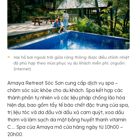
Hai hồ bơi ngoài trời giữa rừng thông được điều chỉnh nhiệt
độ phù hợp theo mùa phục vụ du khách miễn phí. (nguồn:
Internet)
Amaya Retreat Sóc Sơn cung cấp dịch vụ spa –
chăm sóc sức khỏe cho du khách. Spa kết hợp các
thành phần tự nhiên và các liệu pháp chống lão hóa
hiện đại, bao gồm tẩy tế bào chết đặc trưng của spa,
trị liệu tóc và da đầu với dầu xả cam quýt, xoa dầu
thơm và làm sạch da mặt bằng huyết thanh vitamin
C…. Spa của Amaya mở cửa hàng ngày từ 10h00 –
20h00.