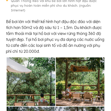
Quán Thông Reo với khu bể bơi lớn hình hạt đậu được
phục vụ hoàn toàn miễn phí cho du khách. (nguồn:
Internet)
Bể bơi lớn với thiết kế hình hạt đậu độc đáo với diện
tích hơn 50m2 và độ sâu từ 1 – 1,5m. Du khách được
tắm thoải mái tại hồ bơi với view rừng thông 360 độ
tuyệt đẹp. Tại hồ bơi phục vụ đa dạng các nước uống
từ cafe đến các loại sinh tố và đồ ăn nướng với phụ
phí chỉ từ 20.000đ.