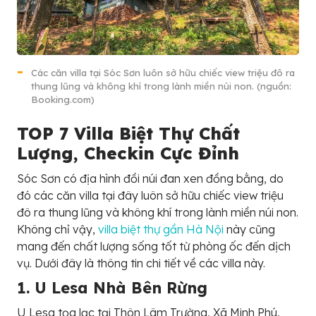
Các căn villa tại Sóc Sơn luôn sở hữu chiếc view triệu đô ra
thung lũng và không khí trong lành miền núi non. (nguồn:
Booking.com)
TOP 7 Villa Biệt Thự Chất
Lượng, Checkin Cực Đỉnh
Sóc Sơn có địa hình đồi núi đan xen đồng bằng, do
đó các căn villa tại đây luôn sở hữu chiếc view triệu
đô ra thung lũng và không khí trong lành miền núi non.
Không chỉ vậy,
villa biệt thự gần Hà Nội
này cũng
mang đến chất lượng sống tốt từ phòng ốc đến dịch
vụ. Dưới đây là thông tin chi tiết về các villa này.
1. U Lesa Nhà Bên Rừng
U Lesa tọa lạc tại Thôn Lâm Trường, Xã Minh Phú,