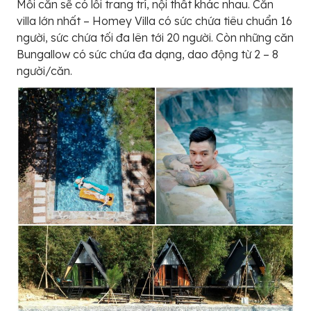
Mỗi căn sẽ có lối trang trí, nội thất khác nhau. Căn
villa lớn nhất – Homey Villa có sức chứa tiêu chuẩn 16
người, sức chứa tối đa lên tới 20 người. Còn những căn
Bungallow có sức chứa đa dạng, dao động từ 2 – 8
người/căn.