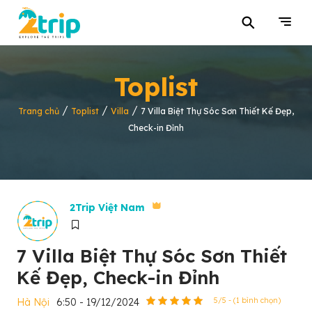
⚲
Toplist
/
/
/
Trang chủ
Toplist
Villa
7 Villa Biệt Thự Sóc Sơn Thiết Kế Đẹp,
Check-in Đỉnh
2Trip Việt Nam
7 Villa Biệt Thự Sóc Sơn Thiết
Kế Đẹp, Check-in Đỉnh
Hà Nội
6:50 - 19/12/2024
5/5 - (1 bình chọn)