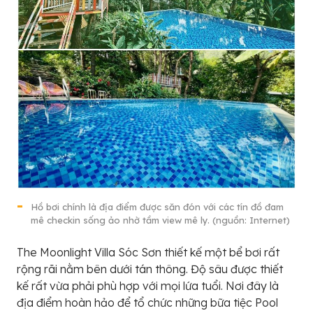
Hồ bơi chính là địa điểm được săn đón với các tín đồ đam
mê checkin sống ảo nhờ tầm view mê ly. (nguồn: Internet)
The Moonlight Villa Sóc Sơn thiết kế một bể bơi rất
rộng rãi nằm bên dưới tán thông. Độ sâu được thiết
kế rất vừa phải phù hợp với mọi lứa tuổi. Nơi đây là
địa điểm hoàn hảo để tổ chức những bữa tiệc Pool