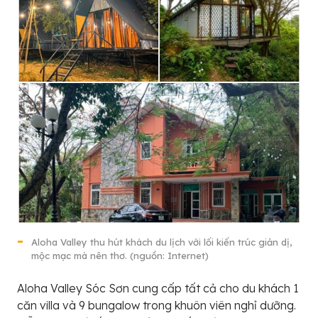
Aloha Valley thu hút khách du lịch với lối kiến trúc giản dị,
mộc mạc mà nên thơ. (nguồn: Internet)
Aloha Valley Sóc Sơn cung cấp tất cả cho du khách 1
căn villa và 9 bungalow trong khuôn viên nghỉ dưỡng.