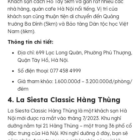
Khách sạn cách Hồ Tây 5km và gần rất nhiều các
nhà hàng, quán cafe Hà Nội nổi tiếng. Vị trí của
khách sạn cũng thuận tiện di chuyển đến Quảng
trường Ba Đình (5km) và Bảo tàng Dân tộc học Việt
Nam (6km).
Thông tin chi tiết:
Địa chỉ: 699 Lạc Long Quân, Phường Phú Thượng,
Quận Tây Hồ, Hà Nội.
Số điện thoại: 077 458 4999
Giá tham khảo: 1.600.000đ – 3.200.000đ/phòng/
đêm
4. La Siesta Classic Hàng Thùng
La Siesta Classic Hàng Thùng là một khách sạn Hà
Nội mới được ra mắt vào tháng 7/2023. Khu nghỉ
dưỡng nằm tại 21 Hàng Thùng – một trong 36 phố cổ
đặc trưng của Hà Nội. Khi nghỉ dưỡng ở đây, bạn sẽ