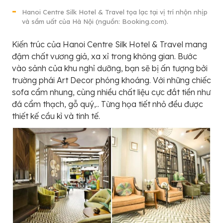
Hanoi Centre Silk Hotel & Travel tọa lạc tại vị trí nhộn nhịp
và sầm uất của Hà Nội (nguồn: Booking.com).
Kiến trúc của Hanoi Centre Silk Hotel & Travel mang
đậm chất vương giả, xa xỉ trong không gian. Bước
vào sảnh của khu nghỉ dưỡng, bạn sẽ bị ấn tượng bởi
trường phái Art Decor phóng khoáng. Với những chiếc
sofa cẩm nhung, cùng nhiều chất liệu cực đắt tiền như
đá cẩm thạch, gỗ quý,.. Từng họa tiết nhỏ đều được
thiết kế cầu kì và tinh tế.