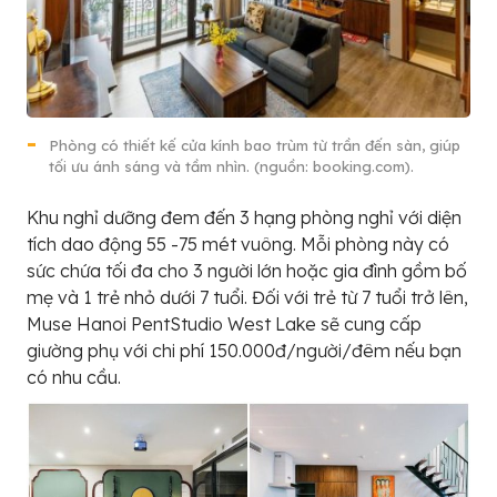
Phòng có thiết kế cửa kính bao trùm từ trần đến sàn, giúp
tối ưu ánh sáng và tầm nhìn. (nguồn: booking.com).
Khu nghỉ dưỡng đem đến 3 hạng phòng nghỉ với diện
tích dao động 55 -75 mét vuông. Mỗi phòng này có
sức chứa tối đa cho 3 người lớn hoặc gia đình gồm bố
mẹ và 1 trẻ nhỏ dưới 7 tuổi. Đối với trẻ từ 7 tuổi trở lên,
Muse Hanoi PentStudio West Lake sẽ cung cấp
giường phụ với chi phí 150.000đ/người/đêm nếu bạn
có nhu cầu.