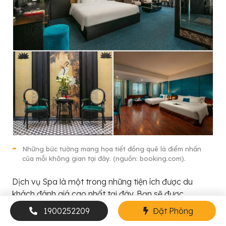
Những bức tường mang họa tiết đồng quê là điểm nhấn
của mỗi không gian tại đây. (nguồn: booking.com).
Dịch vụ Spa là một trong những tiện ích được du
khách đánh giá cao nhất tại đây. Bạn sẽ được
massage đầu, massage toàn thân,… và chăm sóc
1900252209
Đặt Phòng
sức khỏe theo nhiều liệu trình hiện đại và chuyên