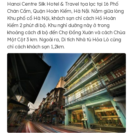
Hanoi Centre Silk Hotel & Travel tọa lạc tại 16 Phố
Chân Cầm, Quận Hoàn Kiếm, Hà Nội. Nằm giữa lòng
Khu phố cổ Hà Nội, khách sạn chỉ cách Hồ Hoàn
Kiếm 2 phút đi bộ. Khu nghỉ dưỡng này ở trong
khoảng cách đi bộ đến Chợ Đồng Xuân và cách Chùa
Một Cột 3 km. Ngoài ra, Di tích Nhà tù Hỏa Lò cũng
chỉ cách khách sạn 1,2km.