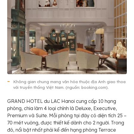
Không gian chung mang văn hóa thuộc địa Anh giao thoa
với truyền thống Việt Nam. (nguồn: booking.com).
GRAND HOTEL du LAC Hanoi cung cấp 10 hạng
phòng, chia làm 4 loại chính là Deluxe, Executive,
Premium và Suite. Mỗi phòng tại đây có diện tích 25 –
70 mét vuông, được thiết kế dành cho 2 người. Trong
đó, nổi bật nhất phải kể đến hạng phòng Terrace