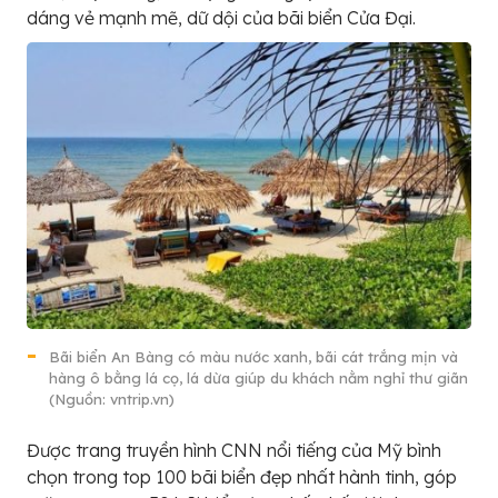
dáng vẻ mạnh mẽ, dữ dội của bãi biển Cửa Đại.
Bãi biển An Bàng có màu nước xanh, bãi cát trắng mịn và
hàng ô bằng lá cọ, lá dừa giúp du khách nằm nghỉ thư giãn
(Nguồn: vntrip.vn)
Được trang truyền hình CNN nổi tiếng của Mỹ bình
chọn trong top 100 bãi biển đẹp nhất hành tinh, góp