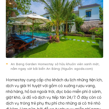
An Bang Garden Homestay sở hữu khuôn viên xanh mát,
nằm ngay sát bãi biển An Bàng (Nguồn: agoda.com)
Homestay cung cấp cho khách du lịch những tiện ích,
dịch vụ giải trí tuyệt vời gồm có xưởng rượu vang,
nhà hàng, hồ bơi ngoài trời, đọc báo miễn phí ở sảnh,
giặt khô, ủi đồ và dịch vụ tiếp tân 24/7. Ở đây còn có
dịch vụ trông trẻ phụ thu phí cho những ai có trẻ nhỏ