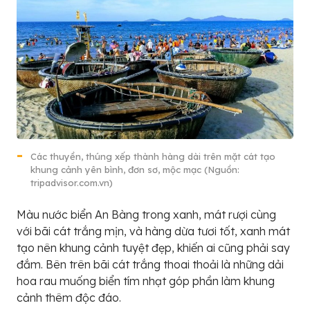
Các thuyền, thúng xếp thành hàng dài trên mặt cát tạo
khung cảnh yên bình, đơn sơ, mộc mạc (Nguồn:
tripadvisor.com.vn)
Màu nước biển An Bàng trong xanh, mát rượi cùng
với bãi cát trắng mịn, và hàng dừa tươi tốt, xanh mát
tạo nên khung cảnh tuyệt đẹp, khiến ai cũng phải say
đắm. Bên trên bãi cát trắng thoai thoải là những dải
hoa rau muống biển tím nhạt góp phần làm khung
cảnh thêm độc đáo.