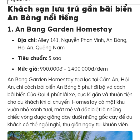
Khách sạn lưu trú gần bãi biển
An Bàng nổi tiếng
1. An Bang Garden Homestay
Địa chỉ:
Alley 141, Nguyễn Phan Vinh, An Bàng,
Hội An, Quảng Nam
Tiêu chuẩn:
3 sao
Mức giá:
900.000đ – 1.400.000đ/đêm
An Bang Garden Homestay tọa lạc tại Cẩm An, Hội
An, chỉ cách bãi biển An Bàng 5 phút đi bộ và cách
bãi biển Cửa Đại 4 phút lái xe, cực kì gần và thuận tiện
cho du khách khi di chuyển. Homestay có một khu
vườn nhỏ xanh tươi, mát mẻ và đặc biệt là những
chiếc võng được giăng dây dưới những gốc cây để du
khách có thể ngồi nghỉ, thư giãn ngay tại khuôn viên.