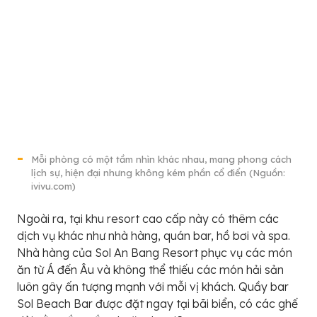
Mỗi phòng có một tầm nhìn khác nhau, mang phong cách
lịch sự, hiện đại nhưng không kém phần cổ điển (Nguồn:
ivivu.com)
Ngoài ra, tại khu resort cao cấp này có thêm các
dịch vụ khác như nhà hàng, quán bar, hồ bơi và spa.
Nhà hàng của Sol An Bang Resort phục vụ các món
ăn từ Á đến Âu và không thể thiếu các món hải sản
luôn gây ấn tượng mạnh với mỗi vị khách. Quầy bar
Sol Beach Bar được đặt ngay tại bãi biển, có các ghế