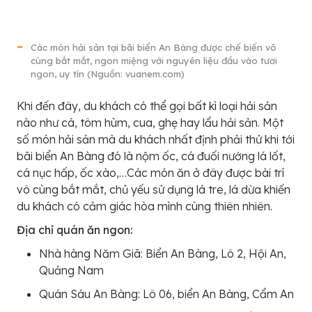
Các món hải sản tại bãi biển An Bàng được chế biến vô
cùng bắt mắt, ngon miệng với nguyên liệu đầu vào tươi
ngon, uy tín (Nguồn: vuanem.com)
Khi đến đây, du khách có thể gọi bất kì loại hải sản
nào như cá, tôm hùm, cua, ghẹ hay lẩu hải sản. Một
số món hải sản mà du khách nhất định phải thử khi tới
bãi biển An Bàng đó là nộm ốc, cá đuối nướng lá lốt,
cá nục hấp, ốc xào,…Các món ăn ở đây được bài trí
vô cùng bắt mắt, chủ yếu sử dụng lá tre, lá dừa khiến
du khách có cảm giác hòa mình cùng thiên nhiên.
Địa chỉ quán ăn ngon:
Nhà hàng Năm Giã: Biển An Bàng, Lô 2, Hội An,
Quảng Nam
Quán Sáu An Bàng: Lô 06, biển An Bàng, Cẩm An