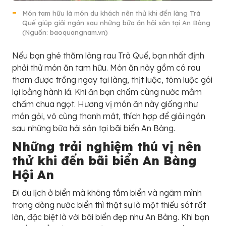
Món tam hữu là món du khách nên thử khi đến làng Trà
Quế giúp giải ngán sau những bữa ăn hải sản tại An Bàng
(Nguồn: baoquangnam.vn)
Nếu bạn ghé thăm làng rau Trà Quế, bạn nhất định
phải thử món ăn tam hữu. Món ăn này gồm có rau
thơm được trồng ngay tại làng, thịt luộc, tôm luộc gói
lại bằng hành lá. Khi ăn bạn chấm cùng nước mắm
chấm chua ngọt. Hương vị món ăn này giống như
món gỏi, vô cùng thanh mát, thích hợp để giải ngán
sau những bữa hải sản tại bãi biển An Bàng.
Những trải nghiệm thú vị nên
thử khi đến bãi biển An Bàng
Hội An
Đi du lịch ở biển mà không tắm biển và ngâm mình
trong dòng nước biển thì thật sự là một thiếu sót rất
lớn, đặc biệt là với bãi biển đẹp như An Bàng. Khi bạn