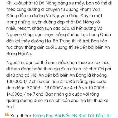
Khi xuất phát từ Đà Nẵng bằng xe máy, bạn có thể đi
theo cung đường di chuyển từ đường Phạm Văn
Đồng dẫn ra đường Võ Nguyên Giáp. Đây là một
trong những tuyến đường đẹp nhất Đà Nẵng với
nhiều resort, khách sạn cao cấp. Đi hết đường Võ
Nguyên Giáp, bạn chạy thẳng đường Lạc Long Quân
đến khi thấy đường Hai Bà Trưng thì rẽ trái. Bạn tiếp
tục chạy thẳng đến cuối đường thì sẽ đến bãi biển An
Bàng Hội An.
Ngoài ra, bạn có thể cân nhắc chọn thuê xe taxi nếu
đi theo đoàn hoặc theo gia đình có cả trẻ nhỏ. Chi phí
đi từ phố cổ Hội An đến bãi biển An Bàng là khoảng
100.000đ/ 2 chiều còn nếu đi từ Đà Nẵng, giá cước
dao động 9.000đ – 13.000đ/ xe 4 chỗ và 10.000đ –
14.000đ / xe 7 chỗ. Bạn nhân giá cước với tổng
quãng đường đi sẽ ra chi phí cần phải trả khi thuê xe
taxi.
Xem thêm:
Khám Phá Bãi Biển Mỹ Khê Tất Tần Tật