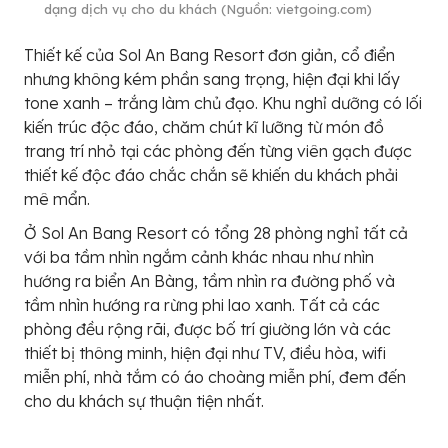
dạng dịch vụ cho du khách (Nguồn: vietgoing.com)
Thiết kế của Sol An Bang Resort đơn giản, cổ điển
nhưng không kém phần sang trọng, hiện đại khi lấy
tone xanh – trắng làm chủ đạo. Khu nghỉ dưỡng có lối
kiến trúc độc đáo, chăm chút kĩ lưỡng từ món đồ
trang trí nhỏ tại các phòng đến từng viên gạch được
thiết kế độc đáo chắc chắn sẽ khiến du khách phải
mê mẩn.
Ở Sol An Bang Resort có tổng 28 phòng nghỉ tất cả
với ba tầm nhìn ngắm cảnh khác nhau như nhìn
hướng ra biển An Bàng, tầm nhìn ra đường phố và
tầm nhìn hướng ra rừng phi lao xanh. Tất cả các
phòng đều rộng rãi, được bố trí giường lớn và các
thiết bị thông minh, hiện đại như TV, điều hòa, wifi
miễn phí, nhà tắm có áo choàng miễn phí, đem đến
cho du khách sự thuận tiện nhất.