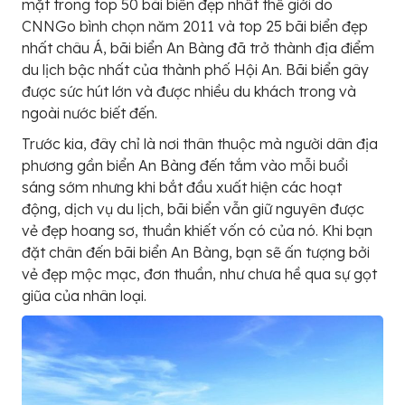
mặt trong top 50 bãi biển đẹp nhất thế giới do
CNNGo bình chọn năm 2011 và top 25 bãi biển đẹp
nhất châu Á, bãi biển An Bàng đã trở thành địa điểm
du lịch bậc nhất của thành phố Hội An. Bãi biển gây
được sức hút lớn và được nhiều du khách trong và
ngoài nước biết đến.
Trước kia, đây chỉ là nơi thân thuộc mà người dân địa
phương gần biển An Bàng đến tắm vào mỗi buổi
sáng sớm nhưng khi bắt đầu xuất hiện các hoạt
động, dịch vụ du lịch, bãi biển vẫn giữ nguyên được
vẻ đẹp hoang sơ, thuần khiết vốn có của nó. Khi bạn
đặt chân đến bãi biển An Bàng, bạn sẽ ấn tượng bởi
vẻ đẹp mộc mạc, đơn thuần, như chưa hề qua sự gọt
giũa của nhân loại.