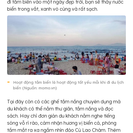
đi tắm biển vào một ngày đẹp trời, bạn sẽ thấy nước
biển trong vắt, xanh vô cùng và rất sạch.
Hoạt động tắm biển là hoạt động tất yếu mỗi khi đi du lịch
biển (Nguồn: momo.vn)
Tại đây còn có các ghế tắm nắng chuyên dụng mà
du khách có thể nằm thư giãn, tắm nắng và đọc
sách. Hay chỉ đơn giản du khách nằm nghe tiếng
sóng vỗ rì rào, cảm nhận hương vị biển cả, phóng
tầm mắt ra xa ngắm nhìn đảo Cù Lao Chàm. Thêm