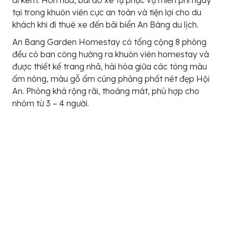
đi kèm. Hơn nữa, bãi đỗ xe tự phục vụ miễn phí ngay
tại trong khuôn viên cực an toàn và tiện lợi cho du
khách khi đi thuê xe đến bãi biển An Bàng du lịch.
An Bang Garden Homestay có tổng cộng 8 phòng
đều có ban công hướng ra khuôn viên homestay và
được thiết kế trang nhã, hài hòa giữa các tông màu
ấm nóng, màu gỗ ấm cúng phảng phất nét đẹp Hội
An. Phòng khá rộng rãi, thoáng mát, phù hợp cho
nhóm từ 3 – 4 người.