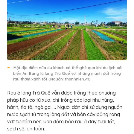
Một địa điểm nữa du khách có thể ghé qua khi du lịch bãi
biển An Bàng là làng Trà Quế với những mảnh đất trồng
rau thơm xanh tốt (Nguồn: thanhnien.vn)
Rau ở làng Trà Quế vẫn được trồng theo phương
pháp hữu cơ từ xưa, chỉ trồng các loại như húng,
hành, tía tô, ngò gai,… Người dân chỉ sử dụng nguồn
nước sạch từ trong lòng đất và bón cây bằng rong
vớt từ đầm nên luôn đảm bảo rau ở đây tươi tốt,
sạch sẽ, an toàn.