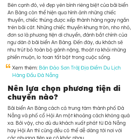
Bên cạnh đó, vẻ đẹp yên bình riêng biệt của bãi biển
An Bàng còn thể hiện qua hình ảnh những chiếc
thuyền, chiếc thúng được xếp thành hàng ngay ngắn
trên bãi cát. Những chiếc thuyền khung tròn, nho nhỏ,
đơn sơ là phương tiện di chuyển, đánh bắt chính của
ngư dân ở bãi biển An Bàng. Đến đây, du khách sẽ
như trút bỏ toàn bộ gánh nặng, thoát ra khỏi những
phiền muộn, lo toan tất bật trong cuộc sống.
Xem thêm:
Bán Đảo Sơn Trà| Địa Điểm Du Lịch
Hàng Đầu Đà Nẵng
Nên lựa chọn phương tiện di
chuyển nào?
Bãi biển An Bàng cách cả trung tâm thành phố Đà
Nẵng và phố cổ Hội An một khoảng cách không quá
xa. Bởi vậy, cho dù du khách xuất phát từ Đà Nẵng
hay Hội An thì cũng đều có thể dễ dàng tới nơi với
các phương tiện xe cộ khác nhau.