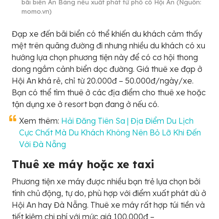
bãi biển An Bàng nếu xuất phát từ phố cổ Hội An (Nguồn:
momo.vn)
Đạp xe đến bãi biển có thể khiến du khách cảm thấy
mệt trên quãng đường đi nhưng nhiều du khách có xu
hướng lựa chọn phương tiện này để có cơ hội thong
dong ngắm cảnh biển dọc đường. Giá thuê xe đạp ở
Hội An khá rẻ, chỉ từ 20.000đ – 50.000đ/ngày/xe.
Bạn có thể tìm thuê ở các địa điểm cho thuê xe hoặc
tận dụng xe ở resort bạn đang ở nếu có.
Xem thêm:
Hải Đăng Tiên Sa | Địa Điểm Du Lịch
Cực Chất Mà Du Khách Không Nên Bỏ Lỡ Khi Đến
Với Đà Nẵng
Thuê xe máy hoặc xe taxi
Phương tiện xe máy được nhiều bạn trẻ lựa chọn bởi
tính chủ động, tự do, phù hợp với điểm xuất phát dù ở
Hội An hay Đà Nẵng. Thuê xe máy rất hợp túi tiền và
tiết kiệm chi phí với mức giá 100.000đ –