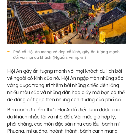
Phố cổ Hội An mang vẻ đẹp cổ kính, gây ấn tượng mạnh
đối với mọi du khách (Nguồn: vntrip.vn)
Hội An gây ấn tượng mạnh với mọi khách du lịch bởi
vẻ ngoài cổ kính của nó. Hội An ngập tràn những sắc
vàng được trang trí thêm bởi những chiếc đèn lồng
nhiều màu sắc và những dàn hoa giấy mà bạn có thể
dễ dàng bắt gặp trên những con đường của phố cổ.
Bên cạnh đó, ẩm thực Hội An là điều luôn được các
du khách nhắc tới và nhớ đến. Với mức giá hợp lý,
phải chăng, các món đặc sản như cao lầu, bánh mì
Phượng, mì quảng, hoành thánh, bánh canh mang