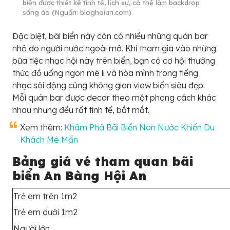
biển được thiết kế tinh tế, lịch sự, có thể làm backdrop
sống ảo (Nguồn: bloghoian.com)
Đặc biệt, bãi biển này còn có nhiều những quán bar
nhỏ do người nước ngoài mở. Khi tham gia vào những
bữa tiệc nhạc hội này trên biển, bạn có cơ hội thưởng
thức đồ uống ngon mê li và hòa mình trong tiếng
nhạc sôi động cùng không gian view biển siêu đẹp.
Mỗi quán bar được decor theo một phong cách khác
nhau nhưng đều rất tinh tế, bắt mắt.
Xem thêm:
Khám Phá Bãi Biển Non Nước Khiến Du
Khách Mê Mẩn
Bảng giá vé tham quan bãi
biển An Bàng Hội An
Trẻ em trên 1m2
Trẻ em dưới 1m2
Người lớn