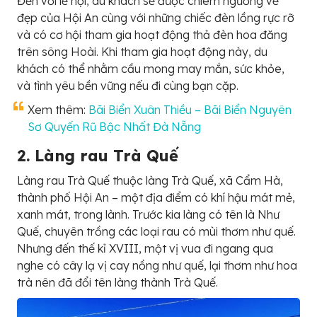
Đến với lễ hội, du khách sẽ được chiêm ngưỡng vẻ
đẹp của Hội An cùng với những chiếc đèn lồng rực rỡ
và có cơ hội tham gia hoạt động thả đèn hoa đăng
trên sông Hoài. Khi tham gia hoạt động này, du
khách có thể nhằm cầu mong may mắn, sức khỏe,
và tình yêu bền vững nếu đi cùng bạn cặp.
Xem thêm:
Bãi Biển Xuân Thiều – Bãi Biển Nguyên
Sơ Quyến Rũ Bậc Nhất Đà Nẵng
2. Làng rau Trà Quế
Làng rau Trà Quế thuộc làng Trà Quế, xã Cẩm Hà,
thành phố Hội An – một địa điểm có khí hậu mát mẻ,
xanh mát, trong lành. Trước kia làng có tên là Như
Quế, chuyên trồng các loại rau có mùi thơm như quế.
Nhưng đến thế kỉ XVIII, một vị vua đi ngang qua
nghe có cây lạ vị cay nồng như quế, lại thơm như hoa
trà nên đã đổi tên làng thành Trà Quế.