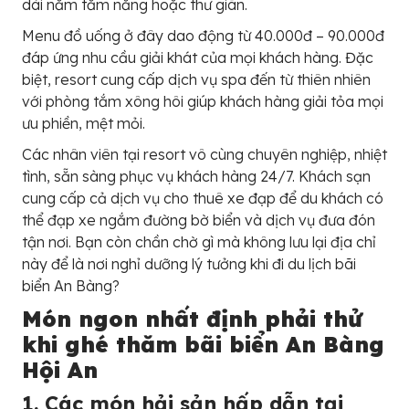
dài nằm tắm nắng hoặc thư giãn.
Menu đồ uống ở đây dao động từ 40.000đ – 90.000đ
đáp ứng nhu cầu giải khát của mọi khách hàng. Đặc
biệt, resort cung cấp dịch vụ spa đến từ thiên nhiên
với phòng tắm xông hôi giúp khách hàng giải tỏa mọi
ưu phiền, mệt mỏi.
Các nhân viên tại resort vô cùng chuyên nghiệp, nhiệt
tình, sẵn sàng phục vụ khách hàng 24/7. Khách sạn
cung cấp cả dịch vụ cho thuê xe đạp để du khách có
thể đạp xe ngắm đường bờ biển và dịch vụ đưa đón
tận nơi. Bạn còn chần chờ gì mà không lưu lại địa chỉ
này để là nơi nghỉ dưỡng lý tưởng khi đi du lịch bãi
biển An Bàng?
Món ngon nhất định phải thử
khi ghé thăm bãi biển An Bàng
Hội An
1. Các món hải sản hấp dẫn tại