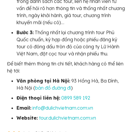
trong danh sách các tour, liên hệ nhân viên tư
vấn để hỏi rõ hơn thông tin và thống nhất chương
trình, ngày khởi hành, giá tour, chương trình
khuyến mãi (nếu có)…
Bước 3:
Thống nhất lại chương trình tour Phú
Quốc chuẩn, ký hợp đồng hoặc phiếu đăng ký
tour có đóng dấu tròn đỏ của công ty Lữ Hành
Việt Nam, đặt cọc tour và nhận phiếu thu.
Để biết thêm thông tin chi tiết, khách hàng có thể liên
hệ tới:
Văn phòng tại Hà Nội:
93 Hồng Hà, Ba Đình,
Hà Nội (
bản đồ đường đi
)
Điện thoại liên hệ:
0899 589 192
Email:
info@dulichvietnam.com.vn
Website:
tour.dulichvietnam.com.vn