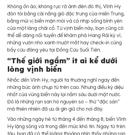
Không ồn ào, không rực rỡ ánh đèn đô thị, Vĩnh Hy
đón tôi bằng cái nắng gió đặc trưng của miền Trung,
bằng mùi vị biển mặn mòi và cả nhịp sống bình yên
của một làng chài cổ. Từ vịnh biển này, bạn cũng có
thể dễ dàng nối tuyến để khám phá Hang Rái kỳ vĩ,
những vườn nho xanh mướt mắt hay check-in cùng
bầy cừu đáng yêu tại Đồng Cừu Suối Tiên.
“Thế giới ngầm” ít ai kể dưới
lòng vịnh biển
Nhắc đến Vĩnh Hy, người ta thường nghĩ ngay đến
những bức ảnh chụp từ trên cao. Nhưng điều kỳ diệu
nhất của vùng biển này lại nằm sâu dưới mặt nước.
Đó là những rạn san hô nguyên sơ – thứ “đặc sản”
mà thiên nhiên đã ưu ái gìn giữ cho nơi đây.
Vào những ngày hè từ tháng 4 đến tháng 8, biển Vĩnh
Hy lặng sóng và trong đến mức khó tin. Ngay từ trên
tàu, bạn đã có thể loáng thoáng nhìn thấy những rạn