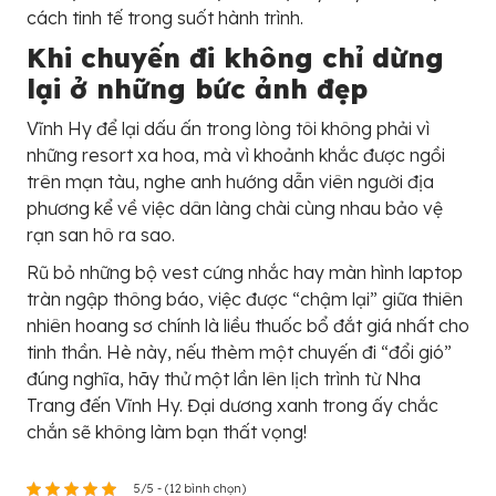
cách tinh tế trong suốt hành trình.
Khi chuyến đi không chỉ dừng
lại ở những bức ảnh đẹp
Vĩnh Hy để lại dấu ấn trong lòng tôi không phải vì
những resort xa hoa, mà vì khoảnh khắc được ngồi
trên mạn tàu, nghe anh hướng dẫn viên người địa
phương kể về việc dân làng chài cùng nhau bảo vệ
rạn san hô ra sao.
Rũ bỏ những bộ vest cứng nhắc hay màn hình laptop
tràn ngập thông báo, việc được “chậm lại” giữa thiên
nhiên hoang sơ chính là liều thuốc bổ đắt giá nhất cho
tinh thần. Hè này, nếu thèm một chuyến đi “đổi gió”
đúng nghĩa, hãy thử một lần lên lịch trình từ Nha
Trang đến Vĩnh Hy. Đại dương xanh trong ấy chắc
chắn sẽ không làm bạn thất vọng!
5/5 - (12 bình chọn)