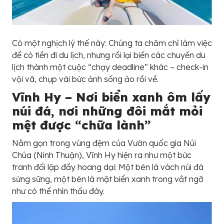
Có một nghịch lý thế này: Chúng ta chăm chỉ làm việc
để có tiền đi du lịch, nhưng rồi lại biến các chuyến du
lịch thành một cuộc “chạy deadline” khác – check-in
vội vã, chụp vài bức ảnh sống ảo rồi về.
Vĩnh Hy – Nơi biển xanh ôm lấy
núi đá, nơi những đôi mắt mỏi
mệt được “chữa lành”
Nằm gọn trong vùng đệm của Vườn quốc gia Núi
Chúa (Ninh Thuận), Vĩnh Hy hiện ra như một bức
tranh đối lập đầy hoang dại: Một bên là vách núi đá
sừng sững, một bên là mặt biển xanh trong vắt ngỡ
như có thể nhìn thấu đáy.