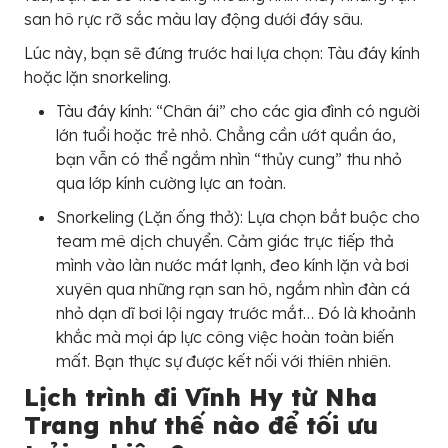
san hô rực rỡ sắc màu lay động dưới đáy sâu.
Lúc này, bạn sẽ đứng trước hai lựa chọn: Tàu đáy kính
hoặc lặn snorkeling.
Tàu đáy kính: “Chân ái” cho các gia đình có người
lớn tuổi hoặc trẻ nhỏ. Chẳng cần ướt quần áo,
bạn vẫn có thể ngắm nhìn “thủy cung” thu nhỏ
qua lớp kính cường lực an toàn.
Snorkeling (Lặn ống thở): Lựa chọn bắt buộc cho
team mê dịch chuyển. Cảm giác trực tiếp thả
mình vào làn nước mát lạnh, đeo kính lặn và bơi
xuyên qua những rạn san hô, ngắm nhìn đàn cá
nhỏ dạn dĩ bơi lội ngay trước mắt… Đó là khoảnh
khắc mà mọi áp lực công việc hoàn toàn biến
mất. Bạn thực sự được kết nối với thiên nhiên.
Lịch trình đi Vĩnh Hy từ Nha
Trang như thế nào để tối ưu