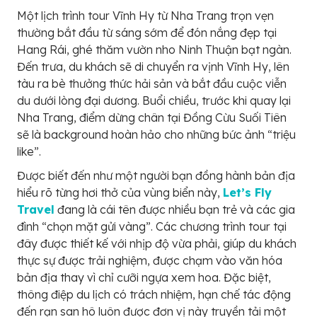
Một lịch trình tour Vĩnh Hy từ Nha Trang trọn vẹn
thường bắt đầu từ sáng sớm để đón nắng đẹp tại
Hang Rái, ghé thăm vườn nho Ninh Thuận bạt ngàn.
Đến trưa, du khách sẽ di chuyển ra vịnh Vĩnh Hy, lên
tàu ra bè thưởng thức hải sản và bắt đầu cuộc viễn
du dưới lòng đại dương. Buổi chiều, trước khi quay lại
Nha Trang, điểm dừng chân tại Đồng Cừu Suối Tiên
sẽ là background hoàn hảo cho những bức ảnh “triệu
like”.
Được biết đến như một người bạn đồng hành bản địa
hiểu rõ từng hơi thở của vùng biển này,
Let’s Fly
Travel
đang là cái tên được nhiều bạn trẻ và các gia
đình “chọn mặt gửi vàng”. Các chương trình tour tại
đây được thiết kế với nhịp độ vừa phải, giúp du khách
thực sự được trải nghiệm, được chạm vào văn hóa
bản địa thay vì chỉ cưỡi ngựa xem hoa. Đặc biệt,
thông điệp du lịch có trách nhiệm, hạn chế tác động
đến rạn san hô luôn được đơn vị này truyền tải một