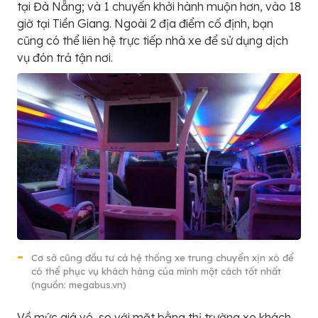
tại Đà Nẵng; và 1 chuyến khởi hành muộn hơn, vào 18
giờ tại Tiền Giang. Ngoài 2 địa điểm cố định, bạn
cũng có thể liên hệ trực tiếp nhà xe để sử dụng dịch
vụ đón trả tận nơi.
Cơ sở cũng đầu tư cả hệ thống xe trung chuyển xịn xò để
có thể phục vụ khách hàng của mình một cách tốt nhất
(nguồn: megabus.vn)
Về mức giá vé, so với mặt bằng thị trường xe khách