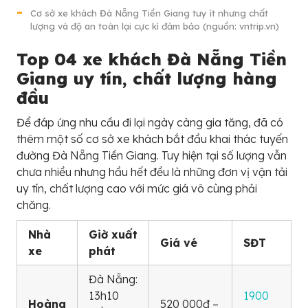
Cơ sở xe khách Đà Nẵng Tiền Giang tuy ít nhưng chất
lượng và độ an toàn lại cực kì đảm bảo (nguồn: vntrip.vn)
Top 04 xe khách Đà Nẵng Tiền
Giang uy tín, chất lượng hàng
đầu
Để đáp ứng nhu cầu đi lại ngày càng gia tăng, đã có
thêm một số cơ sở xe khách bắt đầu khai thác tuyến
đường Đà Nẵng Tiền Giang. Tuy hiện tại số lượng vẫn
chưa nhiều nhưng hầu hết đều là những đơn vị vận tải
uy tín, chất lượng cao với mức giá vô cùng phải
chăng.
Nhà
Giờ xuất
Giá vé
SĐT
xe
phát
Đà Nẵng:
13h10
1900
Hoàng
520 000đ –