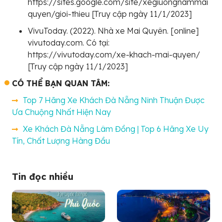
https://sites.google.com/site/xegiuongnammai
quyen/gioi-thieu [Truy cập ngày 11/1/2023]
VivuToday. (2022). Nhà xe Mai Quyên. [online]
vivutoday.com. Có tại:
https://vivutoday.com/xe-khach-mai-quyen/
[Truy cập ngày 11/1/2023]
CÓ THỂ BẠN QUAN TÂM:
Top 7 Hãng Xe Khách Đà Nẵng Ninh Thuận Được
Ưa Chuộng Nhất Hiện Nay
Xe Khách Đà Nẵng Lâm Đồng | Top 6 Hãng Xe Uy
Tín, Chất Lượng Hàng Đầu
Tin đọc nhiều