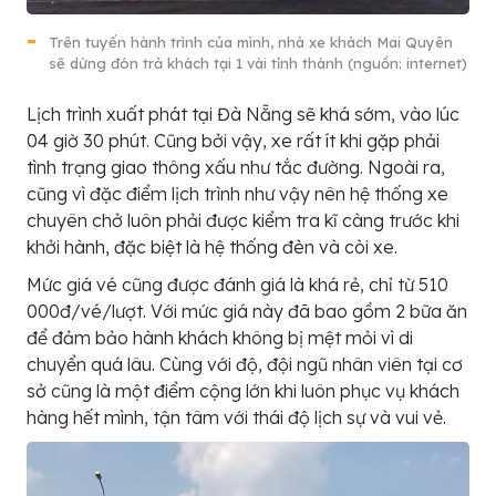
Trên tuyến hành trình của mình, nhà xe khách Mai Quyên
sẽ dừng đón trả khách tại 1 vài tỉnh thành (nguồn: internet)
Lịch trình xuất phát tại Đà Nẵng sẽ khá sớm, vào lúc
04 giờ 30 phút. Cũng bởi vậy, xe rất ít khi gặp phải
tình trạng giao thông xấu như tắc đường. Ngoài ra,
cũng vì đặc điểm lịch trình như vậy nên hệ thống xe
chuyên chở luôn phải được kiểm tra kĩ càng trước khi
khởi hành, đặc biệt là hệ thống đèn và còi xe.
Mức giá vé cũng được đánh giá là khá rẻ, chỉ từ 510
000đ/vé/lượt. Với mức giá này đã bao gồm 2 bữa ăn
để đảm bảo hành khách không bị mệt mỏi vì di
chuyển quá lâu. Cùng với độ, đội ngũ nhân viên tại cơ
sở cũng là một điểm cộng lớn khi luôn phục vụ khách
hàng hết mình, tận tâm với thái độ lịch sự và vui vẻ.