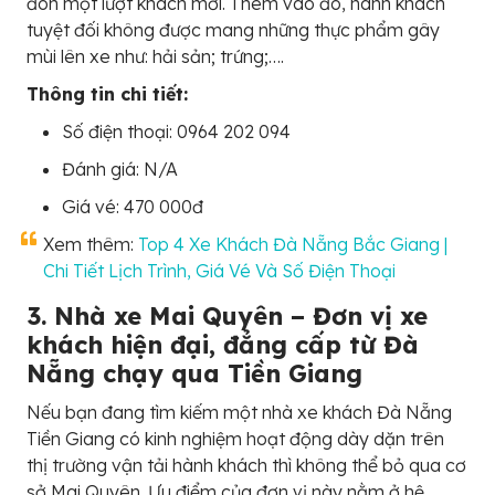
đón một lượt khách mới. Thêm vào đó, hành khách
tuyệt đối không được mang những thực phẩm gây
mùi lên xe như: hải sản; trứng;….
Thông tin chi tiết:
Số điện thoại: 0964 202 094
Đánh giá: N/A
Giá vé: 470 000đ
Xem thêm:
Top 4 Xe Khách Đà Nẵng Bắc Giang |
Chi Tiết Lịch Trình, Giá Vé Và Số Điện Thoại
3. Nhà xe Mai Quyên – Đơn vị xe
khách hiện đại, đẳng cấp từ Đà
Nẵng chạy qua Tiền Giang
Nếu bạn đang tìm kiếm một nhà xe khách Đà Nẵng
Tiền Giang có kinh nghiệm hoạt động dày dặn trên
thị trường vận tải hành khách thì không thể bỏ qua cơ
sở Mai Quyên. Ưu điểm của đơn vị này nằm ở hệ