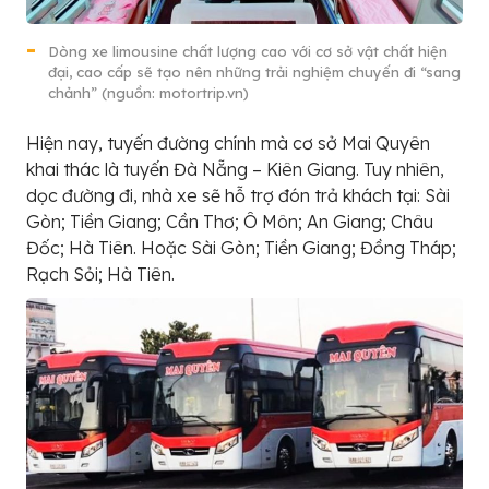
Dòng xe limousine chất lượng cao với cơ sở vật chất hiện
đại, cao cấp sẽ tạo nên những trải nghiệm chuyến đi “sang
chảnh” (nguồn: motortrip.vn)
Hiện nay, tuyến đường chính mà cơ sở Mai Quyên
khai thác là tuyến Đà Nẵng – Kiên Giang. Tuy nhiên,
dọc đường đi, nhà xe sẽ hỗ trợ đón trả khách tại: Sài
Gòn; Tiền Giang; Cần Thơ; Ô Môn; An Giang; Châu
Đốc; Hà Tiên. Hoặc Sài Gòn; Tiền Giang; Đồng Tháp;
Rạch Sỏi; Hà Tiên.