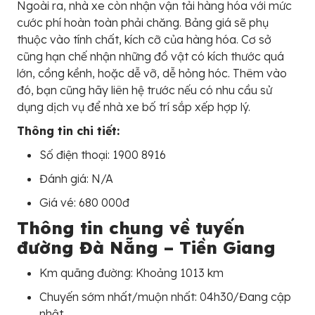
Ngoài ra, nhà xe còn nhận vận tải hàng hóa với mức
cước phí hoàn toàn phải chăng. Bảng giá sẽ phụ
thuộc vào tính chất, kích cỡ của hàng hóa. Cơ sở
cũng hạn chế nhận những đồ vật có kích thước quá
lớn, cồng kềnh, hoặc dễ vỡ, dễ hỏng hóc. Thêm vào
đó, bạn cũng hãy liên hệ trước nếu có nhu cầu sử
dụng dịch vụ để nhà xe bố trí sắp xếp hợp lý.
Thông tin chi tiết:
Số điện thoại: 1900 8916
Đánh giá: N/A
Giá vé: 680 000đ
Thông tin chung về tuyến
đường Đà Nẵng – Tiền Giang
Km quãng đường: Khoảng 1013 km
Chuyến sớm nhất/muộn nhất: 04h30/Đang cập
nhật