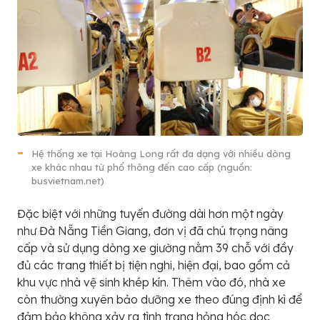
Hệ thống xe tại Hoàng Long rất đa dạng với nhiều dòng
xe khác nhau từ phổ thông đến cao cấp (nguồn:
busvietnam.net)
Đặc biệt với những tuyến đường dài hơn một ngày
như Đà Nẵng Tiền Giang, đơn vị đã chú trọng nâng
cấp và sử dụng dòng xe giường nằm 39 chỗ với đầy
đủ các trang thiết bị tiện nghi, hiện đại, bao gồm cả
khu vực nhà vệ sinh khép kín. Thêm vào đó, nhà xe
còn thường xuyên bảo dưỡng xe theo đúng định kì để
đảm bảo không xảy ra tình trạng hỏng hóc dọc