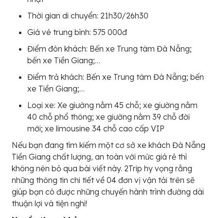
Thời gian di chuyển: 21h30/26h30
Giá vé trung bình: 575 000đ
Điểm đón khách: Bến xe Trung tâm Đà Nẵng;
bến xe Tiền Giang;…
Điểm trả khách: Bến xe Trung tâm Đà Nẵng; bến
xe Tiền Giang;…
Loại xe: Xe giường nằm 45 chỗ; xe giường nằm
40 chỗ phổ thông; xe giường nằm 39 chỗ đời
mới; xe limousine 34 chỗ cao cấp VIP
Nếu bạn đang tìm kiếm một cơ sở xe khách Đà Nẵng
Tiền Giang chất lượng, an toàn với mức giá rẻ thì
không nên bỏ qua bài viết này. 2Trip hy vọng rằng
những thông tin chi tiết về 04 đơn vị vận tải trên sẽ
giúp bạn có được những chuyến hành trình đường dài
thuận lợi và tiện nghi!