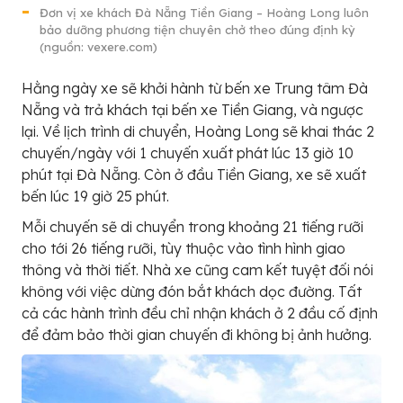
Đơn vị xe khách Đà Nẵng Tiền Giang – Hoàng Long luôn
bảo dưỡng phương tiện chuyên chở theo đúng định kỳ
(nguồn: vexere.com)
Hằng ngày xe sẽ khởi hành từ bến xe Trung tâm Đà
Nẵng và trả khách tại bến xe Tiền Giang, và ngược
lại. Về lịch trình di chuyển, Hoàng Long sẽ khai thác 2
chuyến/ngày với 1 chuyến xuất phát lúc 13 giờ 10
phút tại Đà Nẵng. Còn ở đầu Tiền Giang, xe sẽ xuất
bến lúc 19 giờ 25 phút.
Mỗi chuyến sẽ di chuyển trong khoảng 21 tiếng rưỡi
cho tới 26 tiếng rưỡi, tùy thuộc vào tình hình giao
thông và thời tiết. Nhà xe cũng cam kết tuyệt đối nói
không với việc dừng đón bắt khách dọc đường. Tất
cả các hành trình đều chỉ nhận khách ở 2 đầu cố định
để đảm bảo thời gian chuyến đi không bị ảnh hưởng.