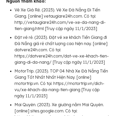
Nguồn tham khảo:
Vé Xe Giá Rẻ. (2023). Vé Xe Đà Nẵng Đi Tiền
Giang. [online] vetaugiare24h.com. Có tại:
http://vetaugiare24h.com/ve-xe-da-nang-di-
tien-giang.html [Truy cập ngày 11/1/2023]
Đặt vé rẻ. (2023). Đặt vé xe khách Tiền Giang đi
Đà Nẵng giá rẻ chất lượng cao hiện nay. [online]
datvere24h.com. Có tại:
https://datvere24h.com/dat-ve-xe-khach-tien-
giang-di-da-nang/ [Truy cập ngày 11/1/2023]
MotorTrip. (2023). TOP 04 Nhà Xe Đà Nẵng Tiền
Giang Tốt Nhất Nhất Hiện Nay. [online]
motortrip.vn. Có tại: https://motortrip.vn/dich-
vu/xe-khach-da-nang-tien-giang [Truy cập
ngày 11/1/2023]
Mai Quyên. (2023). Xe giường nằm Mai Quyên.
[online] sites.google.com. Có tại: