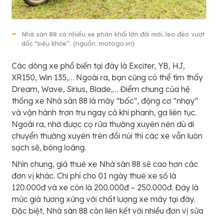
Nhà sàn 88 có nhiều xe phân khối lớn đời mới, leo đèo vượt
dốc “siêu khỏe”. (nguồn: motogo.vn)
Các dòng xe phổ biến tại đây là Exciter, YB, HJ,
XR150, Win 135,… Ngoài ra, bạn cũng có thể tìm thấy
Dream, Wave, Sirius, Blade,… Điểm chung của hệ
thống xe Nhà sàn 88 là máy “bốc”, động cơ “nhạy”
và vận hành trơn tru ngay cả khi phanh, ga liên tục.
Ngoài ra, nhờ được cọ rửa thường xuyên nên dù di
chuyển thường xuyên trên đồi núi thì các xe vẫn luôn
sạch sẽ, bóng loáng.
Nhìn chung, giá thuê xe Nhà sàn 88 sẽ cao hơn các
đơn vị khác. Chi phí cho 01 ngày thuê xe số là
120.000đ và xe côn là 200.000đ – 250.000đ. Đây là
mức giá tương xứng với chất lượng xe máy tại đây.
Đặc biệt, Nhà sàn 88 còn liên kết với nhiều đơn vị sửa