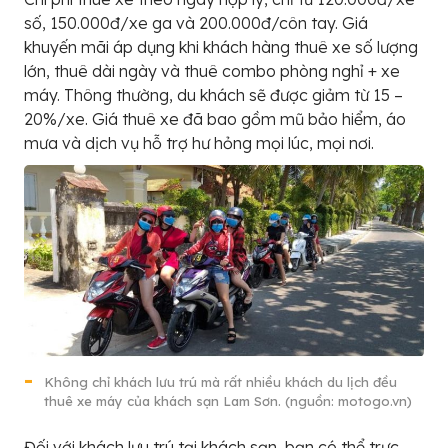
số, 150.000đ/xe ga và 200.000đ/côn tay. Giá
khuyến mãi áp dụng khi khách hàng thuê xe số lượng
lớn, thuê dài ngày và thuê combo phòng nghỉ + xe
máy. Thông thường, du khách sẽ được giảm từ 15 –
20%/xe. Giá thuê xe đã bao gồm mũ bảo hiểm, áo
mưa và dịch vụ hỗ trợ hư hỏng mọi lúc, mọi nơi.
Không chỉ khách lưu trú mà rất nhiều khách du lịch đều
thuê xe máy của khách sạn Lam Sơn. (nguồn: motogo.vn)
Đối với khách lưu trú tại khách sạn, bạn có thể trực