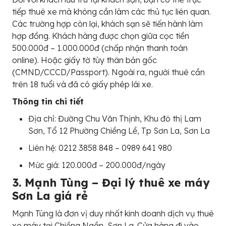
tiếp thuê xe mà không cần làm các thủ tục liên quan.
Các trường hợp còn lại, khách sạn sẽ tiến hành làm
hợp đồng. Khách hàng được chọn giữa cọc tiền
500.000đ – 1.000.000đ (chấp nhận thanh toán
online). Hoặc giấy tờ tùy thân bản gốc
(CMND/CCCD/Passport). Ngoài ra, người thuê cần
trên 18 tuổi và đã có giấy phép lái xe.
Thông tin chi tiết
Địa chỉ: Đường Chu Văn Thịnh, Khu đô thị Lam
Sơn, Tổ 12 Phường Chiềng Lề, Tp Sơn La, Sơn La
Liên hệ: 0212 3858 848 – 0989 641 980
Mức giá: 120.000đ – 200.000đ/ngày
3. Mạnh Tùng – Đại lý thuê xe máy
Sơn La giá rẻ
Mạnh Tùng là đơn vị duy nhất kinh doanh dịch vụ thuê
xe máy tại Chiềng Ngần, Sơn La. Cửa hàng đi vào