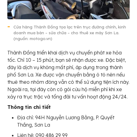
Cửa hàng Thành Đồng tọa lạc trên trục đường chính, kinh
doanh mua bán – sửa chữa – cho thuê xe máy Sơn La.
(nguồn: motogo.vn)
Thành Đồng triển khai dịch vụ chuyển phát xe hỏa
tốc. Chỉ 10 – 15 phút, bạn sẽ nhận được xe. Đặc biệt,
đây là dịch vụ không mất phí, áp dụng trong thành
phố Sơn La. Xe được vận chuyển bằng ô tô nên nếu
thuê theo nhóm đông vẫn có thể sử dụng tiện ích này.
Ngoài ra, tại đây còn có gói cứu hộ miễn phí khi xe
xảy ra trục trặc và tổng đài tư vấn hoạt động 24/24.
Thông tin chi tiết
Địa chỉ: 94H Nguyễn Lương Bằng, P. Quyết
Thắng, Sơn La
Liên hệ: 090 486 29 99