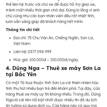
thể liên hệ trước với chủ xe để được hỗ trợ giao xe,
tránh mất nhiều thời gian chờ đợi. Đừng lo lắng vì anh
chủ cũng như các bạn nhân viên đều rất nhiệt tình,
luôn sẵn sàng giúp đỡ khách hàng hết mình.
Thông tin chi tiết
Địa chỉ: 75 Chu Văn An, Chiềng Ngần, Sơn La,
Việt Nam
Liên hệ: 0377 094 999
Mức giá: 100.000đ – 150.000đ/ngày
4. Dũng Nga – Thuê xe máy Sơn La
tại Bắc Yên
Có một Tà Xua thuộc tỉnh Sơn La với thiên nhiên hữu
tình thu hút nhiều bạn trẻ đến khám phá. Tại đây, cửa
hàng thuê xe máy uy tín không nhiều. Trong đó, Dũng
Nga là cái tên nổi bật nhất được nhiều tín đồ du lịch
tin tưởng sử dụng dịch vụ. Cửa hàng này có quy mô