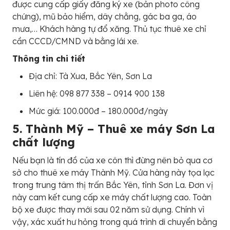
được cung cấp giấy đăng ký xe (bản photo công
chứng), mũ bảo hiểm, dây chằng, gác ba ga, áo
mưa,… Khách hàng tự đổ xăng. Thủ tục thuê xe chỉ
cần CCCD/CMND và bằng lái xe.
Thông tin chi tiết
Địa chỉ: Tà Xua, Bắc Yên, Sơn La
Liên hệ: 098 877 338 – 0914 900 138
Mức giá: 100.000đ – 180.000đ/ngày
5. Thành Mỹ – Thuê xe máy Sơn La
chất lượng
Nếu bạn là tín đồ của xe côn thì đừng nên bỏ qua cơ
sở cho thuê xe máy Thành Mỹ. Cửa hàng này tọa lạc
trong trung tâm thị trấn Bắc Yên, tỉnh Sơn La. Đơn vị
này cam kết cung cấp xe máy chất lượng cao. Toàn
bộ xe được thay mới sau 02 năm sử dụng. Chính vì
vậy, xác xuất hư hỏng trong quá trình di chuyển bằng