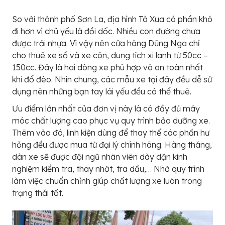
So với thành phố Sơn La, địa hình Tà Xua có phần khó
đi hơn vì chủ yếu là đồi dốc. Nhiều con đường chưa
được trải nhựa. Vì vậy nên cửa hàng Dũng Nga chỉ
cho thuê xe số và xe côn, dung tích xi lanh từ 50cc –
150cc. Đây là hai dòng xe phù hợp và an toàn nhất
khi đổ đèo. Nhìn chung, các mẫu xe tại đây đều dễ sử
dụng nên những bạn tay lái yếu đều có thể thuê.
Ưu điểm lớn nhất của đơn vị này là có đầy đủ máy
móc chất lượng cao phục vụ quy trình bảo dưỡng xe.
Thêm vào đó, linh kiện dùng để thay thế các phần hư
hỏng đều được mua từ đại lý chính hãng. Hàng tháng,
dàn xe sẽ được đội ngũ nhân viên dày dặn kinh
nghiệm kiểm tra, thay nhớt, tra dầu,… Nhờ quy trình
làm việc chuẩn chỉnh giúp chất lượng xe luôn trong
trạng thái tốt.