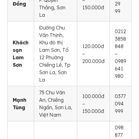
Đồng
29
Thắng, Sơn
150.000đ
99
La
Đường Chu
0212
Văn Thịnh,
3858
Khách
Khu đô thị
120.000đ
848
sạn
Lam Sơn, Tổ
–
–
Lam
12 Phường
200.000đ
0989
Sơn
Chiềng Lề, Tp
641
Sơn La, Sơn
980
La
75 Chu Văn
100.000đ
0377
Mạnh
An, Chiềng
–
094
Tùng
Ngần, Sơn La,
150.000đ
999
Việt Nam
098
877