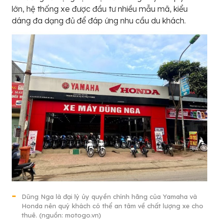
lớn, hệ thống xe được đầu tư nhiều mẫu mã, kiểu
dáng đa dạng đủ để đáp ứng nhu cầu du khách.
Dũng Nga là đại lý ủy quyền chính hãng của Yamaha và
Honda nên quý khách có thể an tâm về chất lượng xe cho
thuê. (nguồn: motogo.vn)