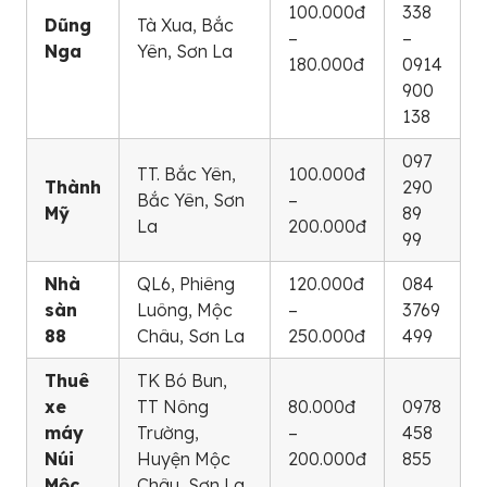
100.000đ
338
Dũng
Tà Xua, Bắc
–
–
Nga
Yên, Sơn La
180.000đ
0914
900
138
097
TT. Bắc Yên,
100.000đ
Thành
290
Bắc Yên, Sơn
–
Mỹ
89
La
200.000đ
99
Nhà
QL6, Phiêng
120.000đ
084
sàn
Luông, Mộc
–
3769
88
Châu, Sơn La
250.000đ
499
Thuê
TK Bó Bun,
xe
TT Nông
80.000đ
0978
máy
Trường,
–
458
Núi
Huyện Mộc
200.000đ
855
Mộc
Châu, Sơn La