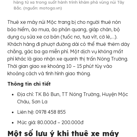
hàng từ xa trong suốt hành trình khám phá vùng núi Tây
Bắc. (nguồn: motogo.vn)
Thuê xe máy núi Mộc trang bị cho người thuê nón
bảo hiểm, áo mưa, áo phản quang, giáp chân, bộ
dụng cụ sửa xe cơ bản (tuốc nơ, tua vít, cờ lê,…).
Khách hàng đi phượt đường dài có thể thuê thêm dây
chằng, gác ba ga miễn phí. Một dịch vụ không mất
phí khác là giao nhận xe quanh thị trấn Nông Trường.
Thời gian giao xe khoảng 10 – 15 phút tùy vào
khoảng cách và tình hình giao thông.
Thông tin chi tiết
Địa chỉ: TK Bó Bun, TT Nông Trường, Huyện Mộc
Châu, Sơn La
Liên hệ: 0978 458 855
Mức giá: 80.000đ – 200.000đ
Một số lưu ý khi thuê xe máy