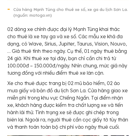
Cửa hàng Mạnh Tùng cho thuê xe số, xe ga du lịch Sơn La.
(nguồn: motogo.vn)
02 dòng xe chính được đại lý Mạnh Tùng khai thác
cho thuê là xe tay ga và xe số. Các mẫu xe khá đa
dạng, có Wave, Sirius, Jupiter, Taurus, Vision, Nouvo,
… Giá thuê tính theo ngày. Cụ thể, 01 ngày thuê bằng
24 giờ. Khi thuê xe tại đây, bạn chỉ cần chi trả từ
100.000đ – 150.000đ/ngày. Nhìn chung, mức giá này
tương đồng với nhiều điểm thuê xe lân cận.
Xe cho thuê được trang bị 02 mũ bảo hiểm, 02 áo
mưa giấy và bản đồ du lịch Sơn La. Cửa hàng giao xe
miễn phí trong khu vực Chiềng Ngần. Tại điểm nhận
xe, khách hàng được kiểm tra chất lượng xe và tiến
hành lái thử. Tình trạng xe sẽ được ghi chép trong
biên lai. Ngoài ra, người thuê cần cọc giấy tờ tùy thân
và thanh toán toàn bộ chi phí vào ngày thuê cuối.