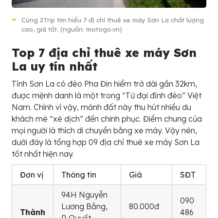
Cùng 2Trip tìm hiểu 7 đị chỉ thuê xe máy Sơn La chất lượng
cao, giá tốt. (nguồn: motogo.vn)
Top 7 địa chỉ thuê xe máy Sơn
La uy tín nhất
Tỉnh Sơn La có đèo Pha Đin hiểm trở dài gần 32km,
được mệnh danh là một trong “Tứ đại đỉnh đèo” Việt
Nam. Chính vì vậy, mảnh đất này thu hút nhiều du
khách mê “xê dịch” đến chinh phục. Điểm chung của
mọi người là thích di chuyển bằng xe máy. Vậy nên,
dưới đây là tổng hợp 09 địa chỉ thuê xe máy Sơn La
tốt nhất hiện nay.
Đơn vị
Thông tin
Giá
SĐT
94H Nguyễn
090
Lương Bằng,
80.000đ
Thành
486
P. Quyết
–