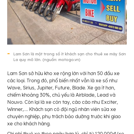
Lam Sơn là một trong số ít khách sạn cho thuê xe máy Sơn
La quy mô lớn. (nguồn: motogo.vn)
Lam Sơn sở hữu kho xe rộng lớn với hơn 50 đầu xe
các loại. Trong đó, phổ biến nhất vẫn là xe số như
Wave, Sirius, Jupiter, Future, Blade. Xe ga ít hơn,
chiếm khoảng 30%, chủ yếu là Airblade, Lead và
Nouvo. Còn lại là xe côn tay, cào cào như Exciter,
Winner,…. Khách sạn có đội ngũ nhân viên sửa xe
chuyên nghiệp, phụ trách bảo dưỡng trước khi giao
xe cho khách hàng.
Chi phí thuê xe theo ngày hợp lý, chỉ từ 120.000đ/xe