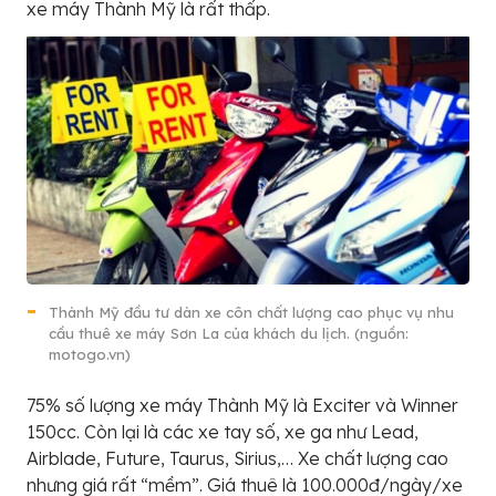
xe máy Thành Mỹ là rất thấp.
Thành Mỹ đầu tư dàn xe côn chất lượng cao phục vụ nhu
cầu thuê xe máy Sơn La của khách du lịch. (nguồn:
motogo.vn)
75% số lượng xe máy Thành Mỹ là Exciter và Winner
150cc. Còn lại là các xe tay số, xe ga như Lead,
Airblade, Future, Taurus, Sirius,… Xe chất lượng cao
nhưng giá rất “mềm”. Giá thuê là 100.000đ/ngày/xe