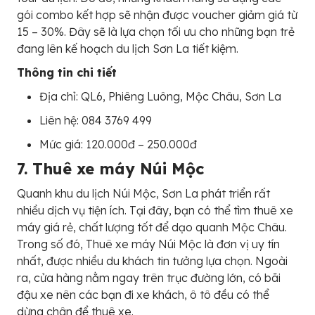
gói combo kết hợp sẽ nhận được voucher giảm giá từ
15 – 30%. Đây sẽ là lựa chọn tối ưu cho những bạn trẻ
đang lên kế hoạch du lịch Sơn La tiết kiệm.
Thông tin chi tiết
Địa chỉ: QL6, Phiêng Luông, Mộc Châu, Sơn La
Liên hệ: 084 3769 499
Mức giá: 120.000đ – 250.000đ
7. Thuê xe máy Núi Mộc
Quanh khu du lịch Núi Mộc, Sơn La phát triển rất
nhiều dịch vụ tiện ích. Tại đây, bạn có thể tìm thuê xe
máy giá rẻ, chất lượng tốt để dạo quanh Mộc Châu.
Trong số đó, Thuê xe máy Núi Mộc là đơn vị uy tín
nhất, được nhiều du khách tin tưởng lựa chọn. Ngoài
ra, cửa hàng nằm ngay trên trục đường lớn, có bãi
đậu xe nên các bạn đi xe khách, ô tô đều có thể
dừng chân để thuê xe.