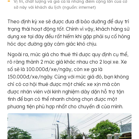
Vị trí, chất lượng và giá cả là những điểm cộng lớn của cơ
sở này với khách du lịch (nguồn: internet)
Theo định kỳ xe sẽ được đưa đi bảo dưỡng để duy trì
trạng thái hoạt động tốt. Chính vì vậy, khách hàng sử
dụng xe tại đây đều rất hiếm khi gặp phải sự cố hỏng
hóc dọc đường gây cảm giác khó chịu.
Ngoài ra, mức giá cho thuê thì được quy định cụ thể,
rõ ràng thành 2 mức giá khác nhau cho 2 loại xe. Xe
số sẽ là 100.000đ/xe/ngày, còn xe ga là
150.000đ/xe/ngày. Cùng với mức giá đó, bạn không
chỉ có cơ hội thuê được một chiếc xe xịn mà còn
được nhân viên với kinh nghiệm dày dặn hỗ trợ tận
tình để bạn có thể nhanh chóng chọn được một
phương tiện phù hợp nhất cho chuyến đi của mình.