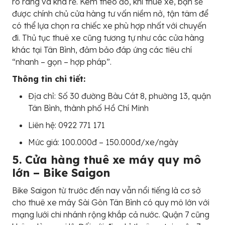
rõ ràng và khá rẻ. Kèm theo đó, khi thuê xe, bạn sẽ
được chính chủ cửa hàng tư vấn niềm nở, tận tâm để
có thể lựa chọn ra chiếc xe phù hợp nhất với chuyến
đi. Thủ tục thuê xe cũng tương tự như các cửa hàng
khác tại Tân Bình, đảm bảo đáp ứng các tiêu chí
“nhanh – gọn – hợp pháp”.
Thông tin chi tiết:
Địa chỉ: Số 30 đường Bàu Cát 8, phường 13, quận
Tân Bình, thành phố Hồ Chí Minh
Liên hệ: 0922 771 171
Mức giá: 100.000đ – 150.000đ/xe/ngày
5. Cửa hàng thuê xe máy quy mô
lớn – Bike Saigon
Bike Saigon từ trước đến nay vẫn nổi tiếng là cơ sở
cho thuê xe máy Sài Gòn Tân Bình có quy mô lớn với
mạng lưới chi nhánh rộng khắp cả nước. Quận 7 cũng