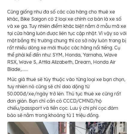
Cũng giống như đa số các cửa hàng cho thuê xe
khác, Bike Saigon có 2 loại xe chính cơ bản là xe số
và xe ga. Tuy nhiên điểm khác biệt nằm ở mẫu mã xe
tại cửa hàng luôn được liên tục cập nhật. Vì vậy so với
mặt bằng thị trường chung thì cơ sở này luôn trang bị
rất nhiều dòng xe mới thuộc các hãng nổi tiếng. Cụ
thể phải kể đến như: SYM, Honda, Yamaha, Wave
RSX, Wave S, Attila Alizabeth, Dream, Honda Air
Blade,……
Mức giá thuê sẽ tùy thuộc vào từng loại xe bạn chọn,
tuy nhiên nó cũng sẽ chỉ dao dộng từ
50.000đ/xe/ngày trở lên. Thủ tục thuê xe cũng rất
đơn giản. Bạn chỉ cần có CCCD/CMND/hộ
chiếu/passport và tiền cọc. Lưu ý chi phí cọc đảm
bảo sẽ nằm trong khoảng từ 1 triệu đồng.