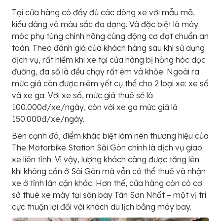
Tại cửa hàng có đầy đủ các dòng xe với mẫu mã,
kiểu dáng và màu sắc đa dạng. Và đặc biệt là máy
móc phụ tùng chính hãng cùng động cơ đạt chuẩn an
toàn. Theo đánh giá của khách hàng sau khi sử dụng
dịch vụ, rất hiếm khi xe tại cửa hàng bị hỏng hóc dọc
đường, đa số là đều chạy rất êm và khỏe. Ngoài ra
mức giá còn được niêm yết cụ thể cho 2 loại xe: xe số
và xe ga. Với xe số, mức giá thuê sẽ là
100.000đ/xe/ngày, còn với xe ga mức giá là
150.000đ/xe/ngày.
Bên cạnh đó, điểm khác biệt làm nên thương hiệu của
The Motorbike Station Sài Gòn chính là dịch vụ giao
xe liên tỉnh. Vì vậy, lượng khách càng được tăng lên
khi không cần ở Sài Gòn mà vẫn có thể thuê và nhận
xe ở tỉnh lân cận khác. Hơn thế, cửa hàng còn có cơ
sở thuê xe máy tại sân bay Tân Sơn Nhất – một vị trí
cực thuận lợi đối với khách du lịch bằng máy bay.