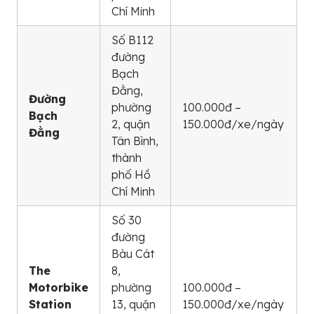
Chí Minh
Số B112
đường
Bạch
Đằng,
Đường
phường
100.000đ –
Bạch
2, quận
150.000đ/xe/ngày
Đằng
Tân Bình,
thành
phố Hồ
Chí Minh
Số 30
đường
Bàu Cát
The
8,
Motorbike
phường
100.000đ –
7
Station
13, quận
150.000đ/xe/ngày
1