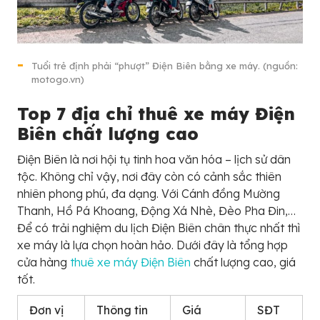
Tuổi trẻ định phải “phượt” Điện Biên bằng xe máy. (nguồn:
motogo.vn)
Top 7 địa chỉ thuê xe máy Điện
Biên chất lượng cao
Điện Biên là nơi hội tụ tinh hoa văn hóa – lịch sử dân
tộc. Không chỉ vậy, nơi đây còn có cảnh sắc thiên
nhiên phong phú, đa dạng. Với Cánh đồng Mường
Thanh, Hồ Pá Khoang, Động Xá Nhè, Đèo Pha Đin,…
Để có trải nghiệm du lịch Điện Biên chân thực nhất thì
xe máy là lựa chọn hoàn hảo. Dưới đây là tổng hợp
cửa hàng
thuê xe máy Điện Biên
chất lượng cao, giá
tốt.
Đơn vị
Thông tin
Giá
SĐT