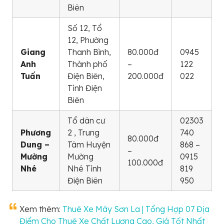
Biên
Số 12, Tổ
12, Phường
Giang
Thanh Bình,
80.000đ
0945
Anh
Thành phố
–
122
Tuấn
Điện Biên,
200.000đ
022
Tỉnh Điện
Biên
Tổ dân cư
02303
Phương
2 , Trung
740
80.000đ
Dung –
Tâm Huyện
868 –
–
Mường
Mường
0915
100.000đ
Nhé
Nhé Tỉnh
819
Điện Biên
950
Xem thêm:
Thuê Xe Máy Sơn La | Tổng Hợp 07 Địa
Điểm Cho Thuê Xe Chất Lượng Cao, Giá Tốt Nhất