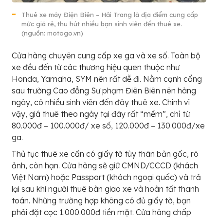
Thuê xe máy Điện Biên – Hải Trang là địa điểm cung cấp
mức giá rẻ, thu hút nhiều bạn sinh viên đến thuê xe.
(nguồn: motogo.vn)
Cửa hàng chuyên cung cấp xe ga và xe số. Toàn bộ
xe đều đến từ các thương hiệu quen thuộc như
Honda, Yamaha, SYM nên rất dễ đi. Nằm cạnh cổng
sau trường Cao đẳng Sư phạm Điên Biên nên hàng
ngày, có nhiều sinh viên đến đây thuê xe. Chính vì
vậy, giá thuê theo ngày tại đây rất “mềm”, chỉ từ
80.000đ – 100.000đ/ xe số, 120.000đ – 130.000đ/xe
ga.
Thủ tục thuê xe cần có giấy tờ tùy thân bản gốc, rõ
ảnh, còn hạn. Cửa hàng sẽ giữ CMND/CCCD (khách
Việt Nam) hoặc Passport (khách ngoại quốc) và trả
lại sau khi người thuê bàn giao xe và hoàn tất thanh
toán. Những trường hợp không có đủ giấy tờ, bạn
phải đặt cọc 1.000.000đ tiền mặt. Cửa hàng chấp