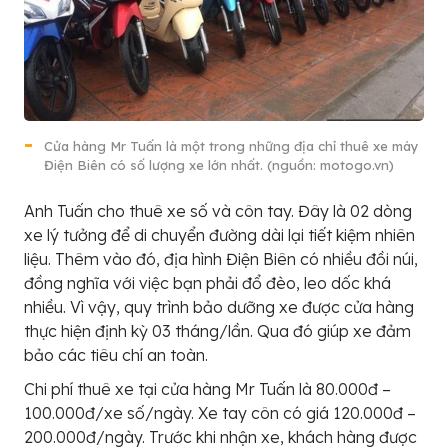
Cửa hàng Mr Tuấn là một trong những địa chỉ thuê xe máy
Điện Biên có số lượng xe lớn nhất. (nguồn: motogo.vn)
Anh Tuấn cho thuê xe số và côn tay. Đây là 02 dòng
xe lý tưởng để di chuyển đường dài lại tiết kiệm nhiên
liệu. Thêm vào đó, địa hình Điện Biên có nhiều đồi núi,
đồng nghĩa với việc bạn phải đổ đèo, leo dốc khá
nhiều. Vì vậy, quy trình bảo dưỡng xe được cửa hàng
thực hiện định kỳ 03 tháng/lần. Qua đó giúp xe đảm
bảo các tiêu chí an toàn.
Chi phí thuê xe tại cửa hàng Mr Tuấn là 80.000đ –
100.000đ/xe số/ngày. Xe tay côn có giá 120.000đ –
200.000đ/ngày. Trước khi nhận xe, khách hàng được