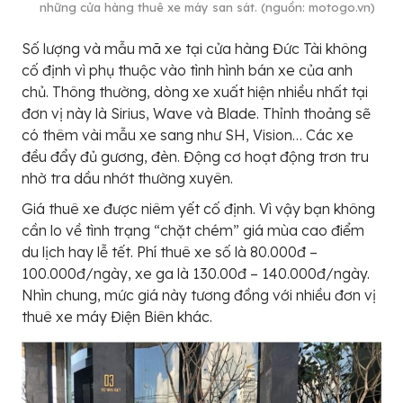
những cửa hàng thuê xe máy san sát. (nguồn: motogo.vn)
Số lượng và mẫu mã xe tại cửa hàng Đức Tài không
cố định vì phụ thuộc vào tình hình bán xe của anh
chủ. Thông thường, dòng xe xuất hiện nhiều nhất tại
đơn vị này là Sirius, Wave và Blade. Thỉnh thoảng sẽ
có thêm vài mẫu xe sang như SH, Vision… Các xe
đều đẩy đủ gương, đèn. Động cơ hoạt động trơn tru
nhờ tra dầu nhớt thường xuyên.
Giá thuê xe được niêm yết cố định. Vì vậy bạn không
cần lo về tình trạng “chặt chém” giá mùa cao điểm
du lịch hay lễ tết. Phí thuê xe số là 80.000đ –
100.000đ/ngày, xe ga là 130.00đ – 140.000đ/ngày.
Nhìn chung, mức giá này tương đồng với nhiều đơn vị
thuê xe máy Điện Biên khác.