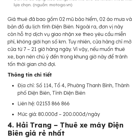
lựa chọn. (nguồn: motogo.vn)
Giá thuê đã bao gồm 02 mũ bảo hiểm, 02 áo mưa và
bản đồ du lịch tỉnh Điện Biên. Ngoài ra, đơn vị này
còn hỗ trợ dịch vụ giao nhận xe theo yêu cầu miễn
phí, không giới hạn số km. Tuy nhiên, cửa hàng chỉ mở
cửa từ 7 – 21 giờ hàng ngày. Vì vậy, nếu muốn thuê
xe, bạn nên chú ý đến trong khung giờ này để tránh
tốn thời gian chờ đợi.
Thông tin chi tiết
Địa chỉ: Số 114, Tổ 4, Phường Thanh Bình, Thành
phố Điện Biên, Tỉnh Điện Biên
Liên hệ: 02153 866 866
Mức giá: 80.000đ – 200.000đ/ngày
4. Hải Trang – Thuê xe máy Điện
Biên giá rẻ nhất