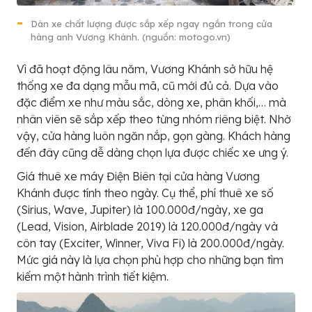
Dàn xe chất lượng được sắp xếp ngay ngắn trong cửa
hàng anh Vương Khánh. (nguồn: motogo.vn)
Vì đã hoạt động lâu năm, Vương Khánh sở hữu hệ
thống xe đa dạng mẫu mã, cũ mới đủ cả. Dựa vào
đặc điểm xe như màu sắc, dòng xe, phân khối,… mà
nhân viên sẽ sắp xếp theo từng nhóm riêng biệt. Nhờ
vậy, cửa hàng luôn ngăn nắp, gọn gàng. Khách hàng
đến đây cũng dễ dàng chọn lựa được chiếc xe ưng ý.
Giá thuê xe máy Điện Biên tại cửa hàng Vương
Khánh được tính theo ngày. Cụ thể, phí thuê xe số
(Sirius, Wave, Jupiter) là 100.000đ/ngày, xe ga
(Lead, Vision, Airblade 2019) là 120.000đ/ngày và
côn tay (Exciter, Winner, Viva Fi) là 200.000đ/ngày.
Mức giá này là lựa chọn phù hợp cho những bạn tìm
kiếm một hành trình tiết kiệm.