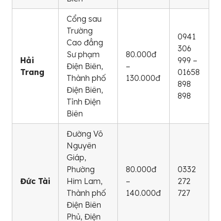
Cổng sau
Trường
0941
Cao đẳng
306
Sư phạm
80.000đ
Hải
999 –
Điện Biên,
–
Trang
01658
Thành phố
130.000đ
898
Điện Biên,
898
Tỉnh Điện
Biên
Đường Võ
Nguyên
Giáp,
Phường
80.000đ
0332
Đức Tài
Him Lam,
–
272
Thành phố
140.000đ
727
Điện Biên
Phủ, Điện