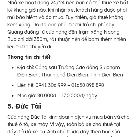
Nhà xe hoạt động 24/24 nên bạn có thể thuê xe bất
kỳ khung giờ nào. khi nhận xe, khách hàng được phát
mũ bảo hiểm và áo mưa. Tuy nhiên, giá thuê không
kèm xăng. Do đó bạn phải tự chi trả chi phí này.
Quãng đường từ cửa hàng đến trạm xăng Noong
Bua chỉ dài 350m, rất thuận tiện để bơm thêm nhiên
liệu trước chuyến đi.
Thông tin chi tiết
Địa chỉ: Cổng sau Trường Cao đẳng Sư phạm
Điện Biên, Thành phố Điện Biên, Tỉnh Điện Biên
Liên hệ: 0941 306 999 – 01658 898 898
Mức giá: 80.000đ – 130.000đ/ngày
5. Đức Tài
Cửa hàng Đức Tài kinh doanh dịch vụ mua bán và cho
thuê ô tô, xe máy. Vì vậy, toàn bộ xe cho thuê tại
đầy đều là xe cũ. Anh chủ trước đây theo học sửa