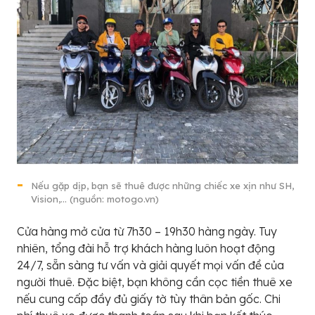
Nếu gặp dịp, bạn sẽ thuê được những chiếc xe xịn như SH,
Vision,… (nguồn: motogo.vn)
Cửa hàng mở cửa từ 7h30 – 19h30 hàng ngày. Tuy
nhiên, tổng đài hỗ trợ khách hàng luôn hoạt động
24/7, sẵn sàng tư vấn và giải quyết mọi vấn đề của
người thuê. Đặc biệt, bạn không cần cọc tiền thuê xe
nếu cung cấp đầy đủ giấy tờ tùy thân bản gốc. Chi