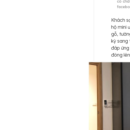
có chấ
facebo
Khách sạ
hộ mini 
gỗ, tườn
kỳ sang 
đáp ứng
đông lên 