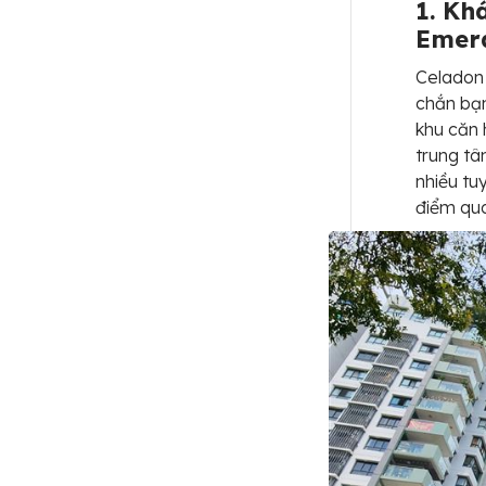
1. Kh
Emera
Celadon 
chắn bạn
khu căn 
trung tâ
nhiều tu
điểm qu