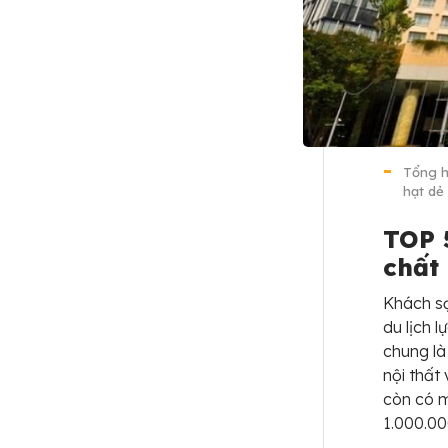
Tổng h
hạt dẻ 
TOP 
chất
Khách sạ
du lịch 
chung là
nội thất 
còn có m
1.000.0