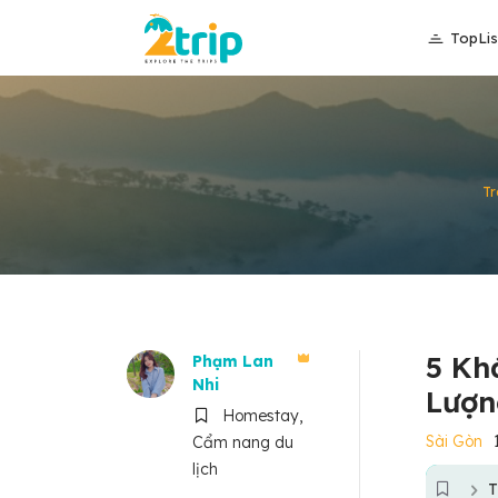
TopLis
Tr
5 Kh
Phạm Lan
Nhi
Lượn
Homestay,
Sài Gòn
Cẩm nang du
lịch
T