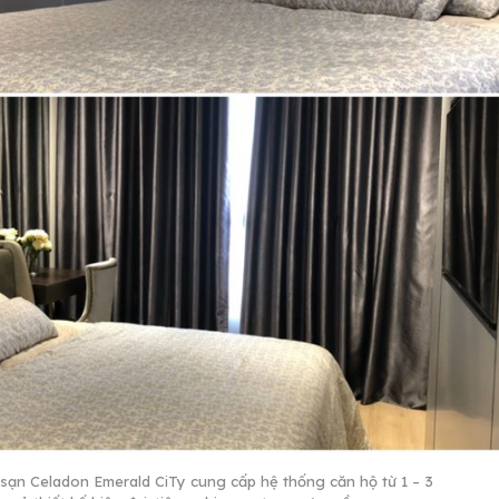
sạn Celadon Emerald CiTy cung cấp hệ thống căn hộ từ 1 – 3