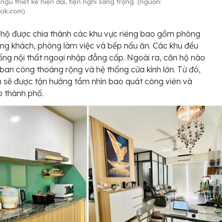
gủ thiết kế hiện đại, tiện nghi sang trọng. (nguồn:
ok.com)
hộ được chia thành các khu vực riêng bao gồm phòng
ng khách, phòng làm việc và bếp nấu ăn. Các khu đều
ống nội thất ngoại nhập đẳng cấp. Ngoài ra, căn hộ nào
ban công thoáng rộng và hệ thống cửa kính lớn. Từ đó,
 sẽ được tận hưởng tầm nhìn bao quát công viên và
 thành phố.