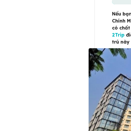
Nếu bạn
Chính M
có chất
2Trip
đi
trú này