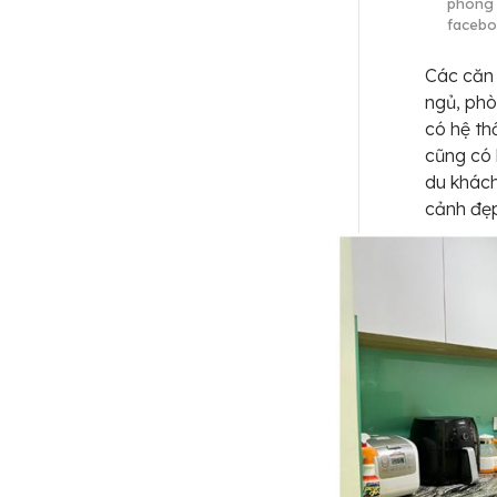
phòng n
facebo
Các căn 
ngủ, phò
có hệ th
cũng có 
du khách
cảnh đẹp