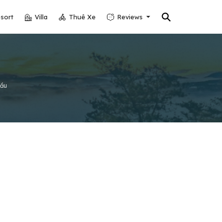
⚲
sort
Villa
Thuê Xe
Reviews
Đầu