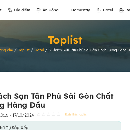
t
Địa điểm
Ăn Uống
Homestay
Hotel
Re
Toplist
/
/
/
ang chủ
Toplist
Hotel
5 Khách Sạn Tân Phú Sài Gòn Chất Lượng Hàng 
ách Sạn Tân Phú Sài Gòn Chất
g Hàng Đầu
10:16 - 17/10/2024
Rate this toplist
hứ Tự Sắp Xếp