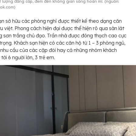
t lượng đẳng cấp, đem đến không gian sống hoàn mĩ. (nguồn:
ok.com)
n sở hữu các phòng nghỉ được thiết kế theo dạng căn
ưu việt. Phong cách hiện đại được thể hiện rõ qua sàn lát
g sơn trắng chủ đạo. Trần nhà được đóng thạch cao cực
trọng. Khách sạn hiện có các căn hộ từ 1 – 3 phòng ngủ,
 nhu cầu của các cặp đôi hay cả những nhóm khách
tới 6 người lớn, 3 trẻ em.