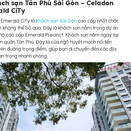
ách sạn Tân Phú Sài Gòn – Celadon
ld CiTy
Emerald CiTy là
khách sạn Sài Gòn
cao cấp nhất chắc
 không thể bỏ qua. Đây là khách sạn nằm trong dự án
hộ cao cấp Emerald Precinct. Khách sạn nằm ngay tại
m quận Tân Phú. Đây là cửa ngõ huyết mạch nối liền
yến đường trọng điểm, giúp bạn di chuyển đến các địa
an trọng nhanh chóng.