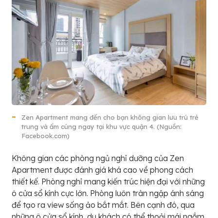
Zen Apartment mang đến cho bạn không gian lưu trú trẻ
trung và ấm cúng ngay tại khu vực quận 4. (Nguồn:
Facebook.com)
Không gian các phòng ngủ nghỉ dưỡng của Zen
Apartment được đánh giá khá cao về phong cách
thiết kế. Phòng nghỉ mang kiến trúc hiện đại với những
ô cửa sổ kính cực lớn. Phòng luôn tràn ngập ánh sáng
để tạo ra view sống ảo bắt mắt. Bên cạnh đó, qua
những ô cửa sổ kính, du khách có thể thoải mái ngắm