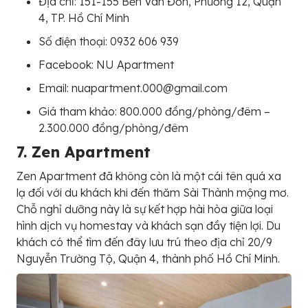
Địa chỉ: 151-155 Bến Vân Đồn, Phường 12, Quận
4, TP. Hồ Chí Minh
Số điện thoại: 0932 606 939
Facebook: NU Apartment
Email: nuapartment.000@gmail.com
Giá tham khảo: 800.000 đồng/phòng/đêm –
2.300.000 đồng/phòng/đêm
7. Zen Apartment
Zen Apartment đã không còn là một cái tên quá xa
lạ đối với du khách khi đến thăm Sài Thành mộng mơ.
Chỗ nghỉ dưỡng này là sự kết hợp hài hòa giữa loại
hình dịch vụ homestay và khách sạn đầy tiện lợi. Du
khách có thể tìm đến đây lưu trú theo địa chỉ 20/9
Nguyễn Trường Tộ, Quận 4, thành phố Hồ Chí Minh.