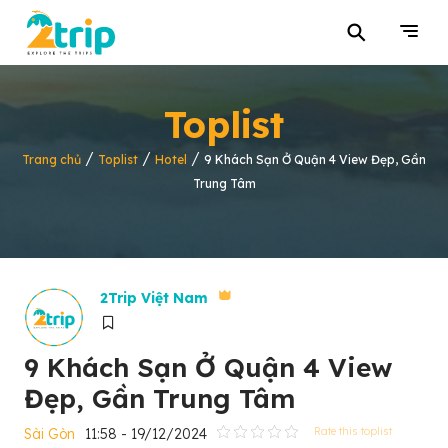
⚲
Toplist
/
/
/
Trang chủ
Toplist
Hotel
9 Khách Sạn Ở Quận 4 View Đẹp, Gần
Trung Tâm
2Trip Việt Nam
9 Khách Sạn Ở Quận 4 View
Đẹp, Gần Trung Tâm
Sài Gòn
11:58 - 19/12/2024
Rate this toplist