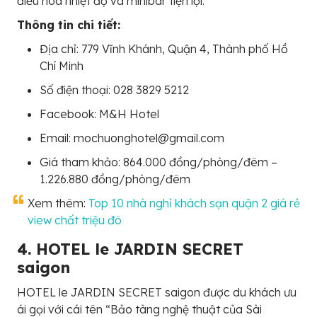
điều hòa nhiệt độ và minibar tiện lợi.
Thông tin chi tiết:
Địa chỉ: 779 Vĩnh Khánh, Quận 4, Thành phố Hồ
Chí Minh
Số điện thoại: 028 3829 5212
Facebook: M&H Hotel
Email: mochuonghotel@gmail.com
Giá tham khảo: 864.000 đồng/phòng/đêm –
1.226.880 đồng/phòng/đêm
Xem thêm:
Top 10 nhà nghỉ khách sạn quận 2 giá rẻ
view chất triệu đô
4. HOTEL le JARDIN SECRET
saigon
HOTEL le JARDIN SECRET saigon được du khách ưu
ái gọi với cái tên “Bảo tàng nghệ thuật của Sài