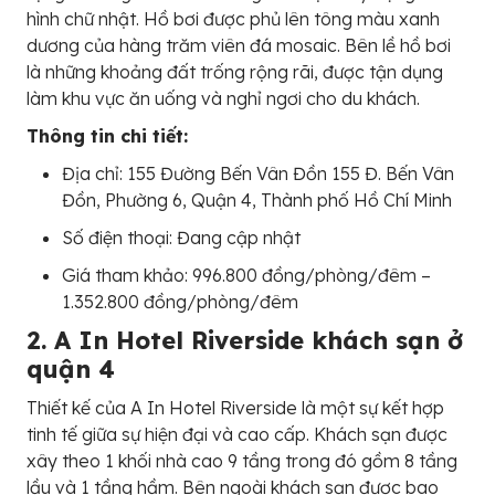
hình chữ nhật. Hồ bơi được phủ lên tông màu xanh
dương của hàng trăm viên đá mosaic. Bên lề hồ bơi
là những khoảng đất trống rộng rãi, được tận dụng
làm khu vực ăn uống và nghỉ ngơi cho du khách.
Thông tin chi tiết:
Địa chỉ: 155 Đường Bến Vân Đồn 155 Đ. Bến Vân
Đồn, Phường 6, Quận 4, Thành phố Hồ Chí Minh
Số điện thoại: Đang cập nhật
Giá tham khảo: 996.800 đồng/phòng/đêm –
1.352.800 đồng/phòng/đêm
2. A In Hotel Riverside khách sạn ở
quận 4
Thiết kế của A In Hotel Riverside là một sự kết hợp
tinh tế giữa sự hiện đại và cao cấp. Khách sạn được
xây theo 1 khối nhà cao 9 tầng trong đó gồm 8 tầng
lầu và 1 tầng hầm. Bên ngoài khách sạn được bao