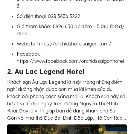
3
Số điện thoại: 028 3636 5222
Giá tham khảo: 1 996 650 đ/ đêm – 5 061 818 đ/
đêm
Website: https://orchidshotelsaigon.com/
Facebook:
https://www.facebook.com/orchidssaigonhotel
2. Au Lac Legend Hotel
Khách sạn Âu Lạc Legend là một trong những điểm
nghỉ dưỡng nhận được cơn mưa lời khen của du
khách bởi phong cách sống mới lạ. Khách sạn này sở
hữu 1 vị trí đẹp ngay trên đường Nguyễn Thị MInh
Khai. Đây là vị trí giúp bạn dễ dàng khám phá Sài
Gòn với nhà thờ Đức Bà, Dinh Độc Lập, Hồ Con Rùa…