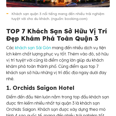
Khách sạn quận 3 nổi tiếng mang đến nhiều trải nghiệm
tuyệt vời cho du khách. (nguồn: booking.com)
TOP 7 Khách Sạn Sở Hữu Vị Trí
Đẹp Khám Phá Toàn Quận 3
Các
khách sạn Sài Gòn
mang đến nhiều dịch vụ tiện
ích kèm chất lượng phục vụ tốt. Thêm vào đó, sở hữu
vị trí tuyệt vời cũng là điểm cộng lớn giúp du khách
khám phá toàn thành phố. Cùng điểm qua top 7
khách sạn sở hữu những vị trí đắc địa ngay dưới đay
nhé.
1. Orchids Saigon Hotel
Điểm đến đầu tiên luôn nằm trong top đầu khách sạn
được tìm kiếm nhiều nhất tại quận 3 là khách sạn
Orchids Saigon. Khách sạn được xây dựng theo mô
hình 4 sao quốc tế, mang đến nhiều trải nghiệm tốt