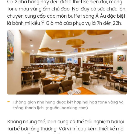
Cả 2 nhà hàng này đều được thiết kế hiện đại, mang
tone màu vàng ấm chủ đạo. Nơi đây có sức chứa lớn,
chuyên cung cấp các món buffet sáng Á Âu đặc biệt
là bánh mì kiểu Ý. Giờ mở cửa phục vụ là 7h đến 22h.
Không gian nhà hàng được kết hợp hài hòa tone vàng và
trắng thanh lịch. (nguồn: booking.com)
Không những thế, bạn cũng có thể trải nghiệm bơi lội
tại bể bơi tầng thượng. Với vị trí cao kèm thiết kế mở