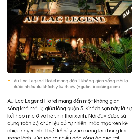
Au Lac Legend Hotel mang đến 1 không gian sống mới lạ
được nhiều du khách yêu thích. (nguồn: booking.com)
Au Lac Legend Hotel mang đến một không gian
sống khá mới lạ giữa lòng quận 3. Khách sạn này là sự
kết hợp nhà ở và hệ sinh thái xanh. Nơi đây được sử
dụng toàn bộ chất liệu gỗ tự nhiên, mộc mạc xen kẽ
nhiều cây xanh. Thiết kế này vừa mang lại không khi
trong lành, vừa tạo ra nhiều góc sống ảo đẹp tại