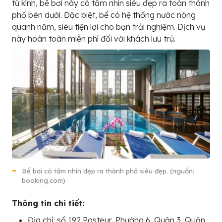
từ kính, bể bơi này có tầm nhìn siêu đẹp ra toàn thành
phố bên dưới. Đặc biệt, bể có hệ thống nước nóng
quanh năm, siêu tiện lợi cho bạn trải nghiệm. Dịch vụ
này hoàn toàn miễn phí đối với khách lưu trú.
Bể bơi có tầm nhìn đẹp ra thành phố siêu đẹp. (nguồn:
booking.com)
Thông tin chi tiết:
Địa chỉ: số 192 Pasteur, Phường 6, Quận 3, Quận