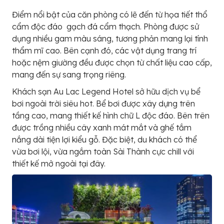
Điểm nổi bật của căn phòng có lẽ đến từ họa tiết thổ
cẩm độc đáo gạch đá cẩm thạch. Phòng được sử
dụng nhiều gam màu sáng, tương phản mang lại tính
thẩm mĩ cao. Bên cạnh đó, các vật dụng trang trí
hoặc nệm giường đều được chọn từ chất liệu cao cấp,
mang đến sự sang trọng riêng.
Khách sạn Au Lac Legend Hotel sở hữu dịch vụ bể
bơi ngoài trời siêu hot. Bể bơi được xây dựng trên
tầng cao, mang thiết kế hình chữ L độc đáo. Bên trên
được trồng nhiều cây xanh mát mắt và ghế tắm
nắng dài tiện lợi kiểu gỗ. Đặc biệt, du khách có thể
vừa bơi lội, vừa ngắm toàn Sài Thành cực chill với
thiết kế mở ngoài tại đây.