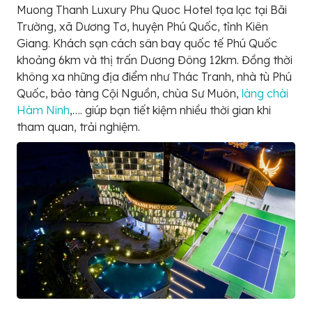
Muong Thanh Luxury Phu Quoc Hotel tọa lạc tại Bãi
Trường, xã Dương Tơ, huyện Phú Quốc, tỉnh Kiên
Giang. Khách sạn cách sân bay quốc tế Phú Quốc
khoảng 6km và thị trấn Dương Đông 12km. Đồng thời
không xa những địa điểm như Thác Tranh, nhà tù Phú
Quốc, bảo tàng Cội Nguồn, chùa Sư Muôn,
làng chài
Hàm Ninh
,…. giúp bạn tiết kiệm nhiều thời gian khi
tham quan, trải nghiệm.