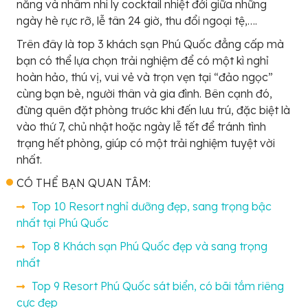
nắng và nhâm nhi ly cocktail nhiệt đới giữa những
ngày hè rực rỡ, lễ tân 24 giờ, thu đổi ngoại tệ,….
Trên đây là top 3 khách sạn Phú Quốc đẳng cấp mà
bạn có thể lựa chọn trải nghiệm để có một kì nghỉ
hoàn hảo, thú vị, vui vẻ và trọn vẹn tại “đảo ngọc”
cùng bạn bè, người thân và gia đình. Bên cạnh đó,
đừng quên đặt phòng trước khi đến lưu trú, đặc biệt là
vào thứ 7, chủ nhật hoặc ngày lễ tết để tránh tình
trạng hết phòng, giúp có một trải nghiệm tuyệt vời
nhất.
CÓ THỂ BẠN QUAN TÂM:
Top 10 Resort nghỉ dưỡng đẹp, sang trọng bậc
nhất tại Phú Quốc
Top 8 Khách sạn Phú Quốc đẹp và sang trọng
nhất
Top 9 Resort Phú Quốc sát biển, có bãi tắm riêng
cực đẹp