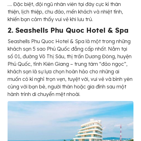
…. Đặc biệt, đội ngũ nhân viên tại đây cực kì thân
thiện, lịch thiệp, chu đáo, mến khách và nhiệt tình,
khiến bạn cảm thấy vui vẻ khi lưu trú.
2. Seashells Phu Quoc Hotel & Spa
Seashells Phu Quoc Hotel & Spa là một trong những
khách sạn 5 sao Phú Quốc đẳng cấp nhất. Nằm tại
số 01, đường Võ Thị Sáu, thị trấn Dương Đông, huyện
Phú Quốc, tỉnh Kiên Giang – trung tâm “đảo ngọc”,
khách sạn là sự lựa chọn hoàn hảo cho những ai
muốn có kì nghỉ trọn vẹn, tuyệt vời, vui vẻ và bình yên
cùng với bạn bè, người thân hoặc gia đình sau một
hành trình di chuyển mệt nhoài.