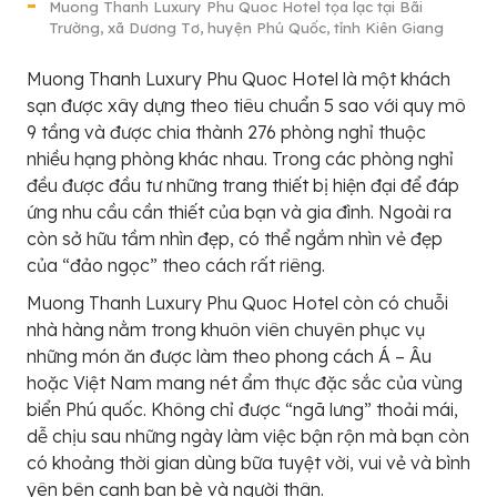
Muong Thanh Luxury Phu Quoc Hotel tọa lạc tại Bãi
Trường, xã Dương Tơ, huyện Phú Quốc, tỉnh Kiên Giang
Muong Thanh Luxury Phu Quoc Hotel là một khách
sạn được xây dựng theo tiêu chuẩn 5 sao với quy mô
9 tầng và được chia thành 276 phòng nghỉ thuộc
nhiều hạng phòng khác nhau. Trong các phòng nghỉ
đều được đầu tư những trang thiết bị hiện đại để đáp
ứng nhu cầu cần thiết của bạn và gia đình. Ngoài ra
còn sở hữu tầm nhìn đẹp, có thể ngắm nhìn vẻ đẹp
của “đảo ngọc” theo cách rất riêng.
Muong Thanh Luxury Phu Quoc Hotel còn có chuỗi
nhà hàng nằm trong khuôn viên chuyên phục vụ
những món ăn được làm theo phong cách Á – Âu
hoặc Việt Nam mang nét ẩm thực đặc sắc của vùng
biển Phú quốc. Không chỉ được “ngã lưng” thoải mái,
dễ chịu sau những ngày làm việc bận rộn mà bạn còn
có khoảng thời gian dùng bữa tuyệt vời, vui vẻ và bình
yên bên cạnh bạn bè và người thân.