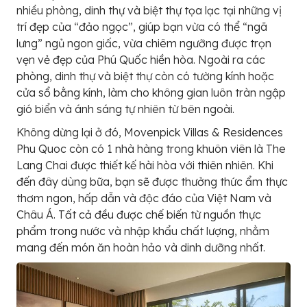
nhiều phòng, dinh thự và biệt thự tọa lạc tại những vị
trí đẹp của “đảo ngọc”, giúp bạn vừa có thể “ngã
lưng” ngủ ngon giấc, vừa chiêm ngưỡng được trọn
vẹn vẻ đẹp của Phú Quốc hiền hòa. Ngoài ra các
phòng, dinh thự và biệt thự còn có tường kính hoặc
cửa sổ bằng kính, làm cho không gian luôn tràn ngập
gió biển và ánh sáng tự nhiên từ bên ngoài.
Không dừng lại ở đó, Movenpick Villas & Residences
Phu Quoc còn có 1 nhà hàng trong khuôn viên là The
Lang Chai được thiết kế hài hòa với thiên nhiên. Khi
đến đây dùng bữa, bạn sẽ được thưởng thức ẩm thực
thơm ngon, hấp dẫn và độc đáo của Việt Nam và
Châu Á. Tất cả đều được chế biến từ nguồn thực
phẩm trong nước và nhập khẩu chất lượng, nhằm
mang đến món ăn hoàn hảo và dinh dưỡng nhất.