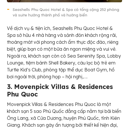
Seashells Phu Quoc Hotel & Spa có tổng cộng 252 phòng
và suite hướng thành phố và hướng biển
Về dịch vụ & tiện ích, Seashells Phu Quoc Hotel &
Spa sở hữu 4 nhà hàng và sảnh đón khách rộng rãi,
thoáng mát với phong cách ẩm thực độc đáo, riêng
biệt, giúp bạn có một bữa ăn ngon miệng và vui vẻ.
Ngoài ra, khách sạn còn có Sea Serenity Spa, Lobby
Lounge, tiệm bánh Shell Bakery, câu lạc bộ trẻ em
Turtle Kid’s Club, phòng tập thể dục Boat Gym, hồ
bơi ngoài trời, phòng họp – hội nghị,….
3. Movenpick Villas & Residences
Phu Quoc
Movenpick Villas & Residences Phu Quoc là một
khách sạn 5 sao Phú Quốc đẳng cấp nằm tại bãi biển
Ông Lang, xã Cửa Dương, huyện Phú Quốc, tỉnh Kiên
Giang. Khách sạn gây ấn tượng bởi thiết kế hiện đại,