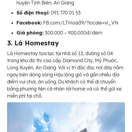
huyện Tịnh Biên, An Giang
Số điện thoại:
091 770 01 53
Facebook:
FB.com/LTHoai39/?locale=vi_VN
Giá phòng:
300.000 – 900.000đ/đêm
3. Lá Homestay
Lá Homestay tọa lạc tại nhà số 12, đường số 04
trong khu đô thị cao cấp Diamond City, Mỹ Phước,
Long Xuyên, An Giang. Với vị trí đắc địa, nơi đây nằm
ngay bên dòng sông Hậu lộng gió và gần nhiều địa
điểm vui chơi, ăn uống. Du khách có thể di chuyển
bằng phương tiện cá nhân tới home và có thể gửi xe
miễn phí tại chỗ.