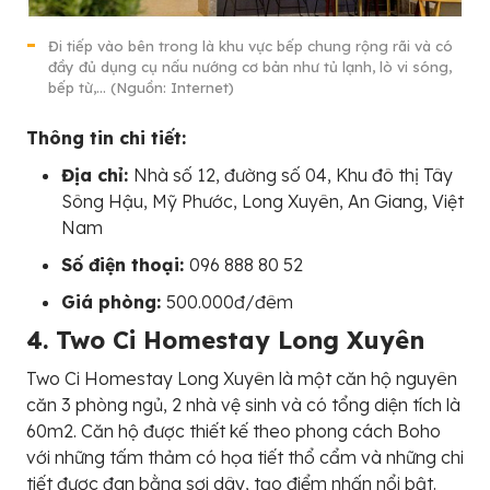
Đi tiếp vào bên trong là khu vực bếp chung rộng rãi và có
đầy đủ dụng cụ nấu nướng cơ bản như tủ lạnh, lò vi sóng,
bếp từ,… (Nguồn: Internet)
Thông tin chi tiết:
Địa chỉ:
Nhà số 12, đường số 04, Khu đô thị Tây
Sông Hậu, Mỹ Phước, Long Xuyên, An Giang, Việt
Nam
Số điện thoại:
096 888 80 52
Giá phòng:
500.000đ/đêm
4. Two Ci Homestay Long Xuyên
Two Ci Homestay Long Xuyên là một căn hộ nguyên
căn 3 phòng ngủ, 2 nhà vệ sinh và có tổng diện tích là
60m2. Căn hộ được thiết kế theo phong cách Boho
với những tấm thảm có họa tiết thổ cẩm và những chi
tiết được đan bằng sợi dây, tạo điểm nhấn nổi bật.