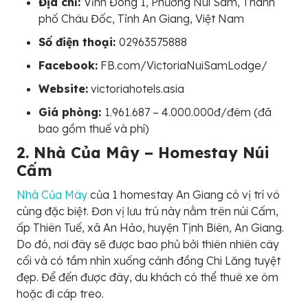
Địa chỉ:
Vĩnh Đông 1, Phường Núi Sam, Thành
phố Châu Đốc, Tỉnh An Giang, Việt Nam
Số điện thoại:
02963575888
Facebook:
FB.com/VictoriaNuiSamLodge/
Website:
victoriahotels.asia
Giá phòng:
1.961.687 – 4.000.000đ/đêm (đã
bao gồm thuế và phí)
2. Nhà Của Mây – Homestay Núi
Cấm
Nhà Của Mây
của 1 homestay An Giang có vị trí vô
cùng đặc biệt. Đơn vị lưu trú này nằm trên núi Cấm,
ấp Thiên Tuế, xã An Hảo, huyện Tịnh Biên, An Giang.
Do đó, nơi đây sẽ được bao phủ bởi thiên nhiên cây
cối và có tầm nhìn xuống cánh đồng Chi Lăng tuyệt
đẹp. Để đến được đây, du khách có thể thuê xe ôm
hoặc đi cáp treo.