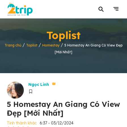
⚲
Toplist
/
/
/
Trang chủ
Toplist
Homestay
5 Homestay An Giang Có View Đẹp
[Mới Nhất]
Ngọc Linh
5 Homestay An Giang Có View
Đẹp [Mới Nhất]
Tỉnh thành khác
6:37 - 03/12/2024