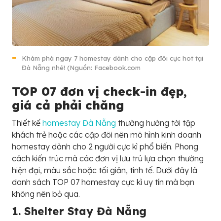
Khám phá ngay 7 homestay dành cho cặp đôi cực hot tại
Đà Nẵng nhé! (Nguồn: Facebook.com
TOP 07 đơn vị check-in đẹp,
giá cả phải chăng
Thiết kế
homestay Đà Nẵng
thường hướng tới tập
khách trẻ hoặc các cặp đôi nên mô hình kinh doanh
homestay dành cho 2 người cực kì phổ biến. Phong
cách kiến trúc mà các đơn vị lưu trú lựa chọn thường
hiện đại, màu sắc hoặc tối giản, tinh tế. Dưới đây là
danh sách TOP 07 homestay cực kì uy tín mà bạn
không nên bỏ qua.
1. Shelter Stay Đà Nẵng