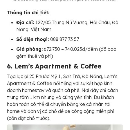
Thông tin chi tiết:
Địa chỉ:
122/05 Trưng Nữ Vương, Hải Châu, Đà
Nẵng, Việt Nam
Số điện thoại:
088 877 73 57
Giá phòng:
672.750 – 740.025đ/đêm (đã bao
gồm thuế và phí)
6. Lem’s Apartment & Coffee
Tọa lạc ại 25 Phước Mỹ 1, Sơn Trà, Đà Nẵng, Lem’s
Apartment & Coffee nổi tiếng với sự kết hợp kinh
doanh homestay và quán cà phê. Nơi đây chỉ cách
trung tâm 1 km nhưng vô cùng yên tĩnh. Du khách
hoàn toàn có thể di chuyển bằng xe cá nhân tới
home và đơn vị có chỗ để xe công cộng miễn phí
(cần đặt chỗ trước).