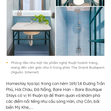
Phòng tắm như một tác phẩm nghệ thuật hoành tráng,
mang đến cảm giác như ở trong phim The Grand Budapest.
(Nguồn: Internet)
Homestay tọa lạc trong con hẻm 169/14 Đường Trần
Phú, Hải Châu, Đà Nẵng, Bare Han – Bare Boutique
Stays có vị trí thuận lợi để tham quan và khám phá
các điểm nổi tiếng như cầu sông Hàn, chợ Cồn, bãi
biển Mỹ Khê,….