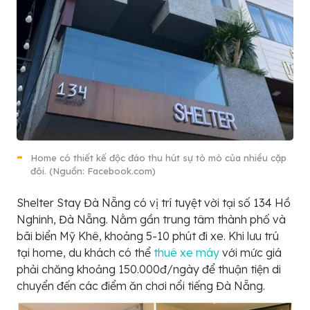
Home có thiết kế độc đáo thu hút sự tò mò của nhiều cặp
đôi. (Nguồn: Facebook.com)
Shelter Stay Đà Nẵng có vị trí tuyệt vời tại số 134 Hồ
Nghinh, Đà Nẵng. Nằm gần trung tâm thành phố và
bãi biển Mỹ Khê, khoảng 5-10 phút đi xe. Khi lưu trú
tại home, du khách có thể
thuê xe máy
với mức giá
phải chăng khoảng 150.000đ/ngày để thuận tiện di
chuyển đến các điểm ăn chơi nổi tiếng Đà Nẵng.