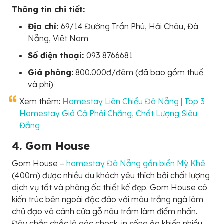
Thông tin chi tiết:
Địa chỉ:
69/14 Đường Trần Phú, Hải Châu, Đà
Nẵng, Việt Nam
Số điện thoại:
093 8766681
Giá phòng:
800.000đ/đêm (đã bao gồm thuế
và phí)
Xem thêm:
Homestay Liên Chiểu Đà Nẵng | Top 3
Homestay Giá Cả Phải Chăng, Chất Lượng Siêu
Đẳng
4. Gom House
Gom House –
homestay Đà Nẵng gần biển Mỹ Khê
(400m) được nhiều du khách yêu thích bởi chất lượng
dịch vụ tốt và phòng ốc thiết kế đẹp. Gom House có
kiến trúc bên ngoài độc đáo với màu trắng ngà làm
chủ đạo và cánh cửa gỗ nâu trầm làm điểm nhấn.
Đây chắc chắc là góc check-in sống ảo khiến nhiều