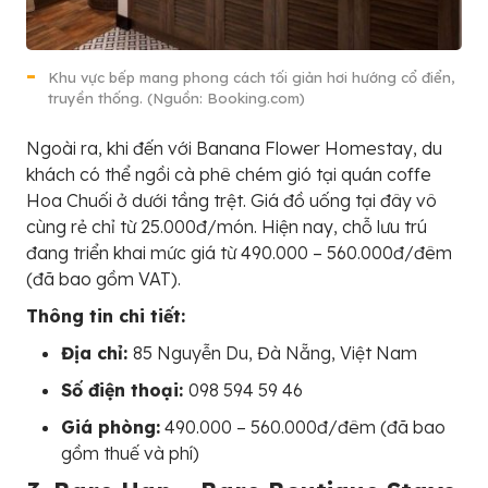
Khu vực bếp mang phong cách tối giản hơi hướng cổ điển,
truyền thống. (Nguồn: Booking.com)
Ngoài ra, khi đến với Banana Flower Homestay, du
khách có thể ngồi cà phê chém gió tại quán coffe
Hoa Chuối ở dưới tầng trệt. Giá đồ uống tại đây vô
cùng rẻ chỉ từ 25.000đ/món. Hiện nay, chỗ lưu trú
đang triển khai mức giá từ 490.000 – 560.000đ/đêm
(đã bao gồm VAT).
Thông tin chi tiết:
Địa chỉ:
85 Nguyễn Du, Đà Nẵng, Việt Nam
Số điện thoại:
098 594 59 46
Giá phòng:
490.000 – 560.000đ/đêm (đã bao
gồm thuế và phí)