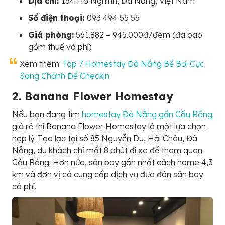
Địa chỉ:
134 Hồ Nghinh, Đà Nẵng, Việt Nam
Số điện thoại:
093 494 55 55
Giá phòng:
561.882 – 945.000đ/đêm (đã bao
gồm thuế và phí)
Xem thêm:
Top 7 Homestay Đà Nẵng Bể Bơi Cực
Sang Chảnh Để Checkin
2. Banana Flower Homestay
Nếu bạn đang tìm
homestay Đà Nẵng gần Cầu Rồng
giá rẻ thì Banana Flower Homestay là một lựa chọn
hợp lý. Tọa lạc tại số 85 Nguyễn Du, Hải Châu, Đà
Nẵng, du khách chỉ mất 8 phút đi xe để tham quan
Cầu Rồng. Hơn nữa, sân bay gần nhất cách home 4,3
km và đơn vị có cung cấp dịch vụ đưa đón sân bay
có phí.