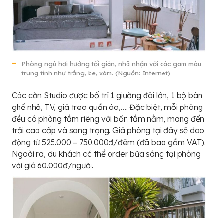
Phòng ngủ hơi hướng tối giản, nhã nhặn với các gam màu
trung tính như trắng, be, xám. (Nguồn: Internet)
Các căn Studio được bố trí 1 giường đôi lớn, 1 bộ bàn
ghế nhỏ, TV, giá treo quần áo,…. Đặc biệt, mỗi phòng
đều có phòng tắm riêng với bồn tắm nằm, mang đến
trải cao cấp và sang trọng. Giá phòng tại đây sẽ dao
động từ 525.000 – 750.000đ/đêm (đã bao gồm VAT).
Ngoài ra, du khách có thể order bữa sáng tại phòng
với giá 60.000đ/người.