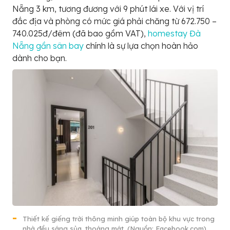
Nẵng 3 km, tương đương với 9 phút lái xe. Với vị trí
đắc địa và phòng có mức giá phải chăng từ 672.750 –
740.025đ/đêm (đã bao gồm VAT),
homestay Đà
Nẵng gần sân bay
chính là sự lựa chọn hoàn hảo
dành cho bạn.
Thiết kế giếng trời thông minh giúp toàn bộ khu vực trong
nhà đều sáng sủa, thoáng mát. (Nguồn: Facebook.com)