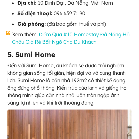
Địa chỉ:
10 Đinh Đạt, Đà Nẵng, Việt Nam
Số điện thoại:
096 639 71 90
Giá phòng:
(đã bao gồm thuế và phí)
Xem thêm:
Điểm Qua #10 Homestay Đà Nẵng Hải
Châu Giá Rẻ Bất Ngờ Cho Du Khách
5. Sumi Home
Đến với Sumi Home, du khách sẽ được trải nghiệm
không gian sống tối giản, hiện đại và vô cùng thanh
lịch. Sumi Home là căn nhà 192m2 có thiết kế dạng
ống đứng phổ thông. Kiến trúc cửa kính và giếng trời
thông minh giúp căn nhà nhỏ luôn tràn ngập ánh
sáng tự nhiên và khí trời thoáng đãng.