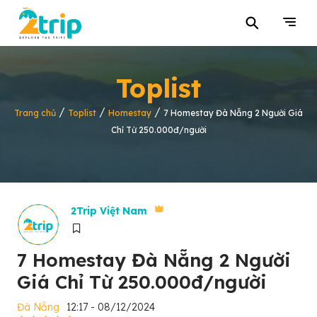
⚲
Toplist
/
/
/
Trang chủ
Toplist
Homestay
7 Homestay Đà Nẵng 2 Người Giá
Chỉ Từ 250.000đ/người
2Trip Việt Nam
7 Homestay Đà Nẵng 2 Người
Giá Chỉ Từ 250.000đ/người
Đà Nẵng
12:17 - 08/12/2024